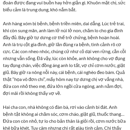
đoán được đang vui buồn hay hờn giận gì. Khuôn mặt chị, sức
biểu cảm là trung dung, khó nắm bắt.
Anh hàng xóm bị bệnh, bệnh triền miên, dai dẳng. Lúc trẻ trai,
khi còn sung mãn, anh làm lở núi lở non, chăm lo cho gia đình
đầy đủ. Bây giờ tự dưng cơ thể trở chứng, bệnh hoạn hoài.
Anh là trụ cột gia đình, giờ lăn đùng ra bệnh, tình cảnh rõ cơ
cực. Các con nheo nhóc, chúng cứ như cỏ dại ven rừng, cằn cỗi
nhưng vẫn sống. Đã vậy, lúc còn khỏe, anh không cho vợ đụng
tay đụng chân, việc đồng áng anh lo tất, vợ chỉ cơm nước, giặt
giũ. Bây giờ ra nông nỗi này, cái bệnh, cái nghèo đeo bám. Quả
thật “họa vô đơn chí”, mấy hôm nay tự dưng chị vợ vắng nhà,
đứa con nhỏ theo mẹ, đứa lớn ngồi cửa ngóng, anh nằm đợi,
đợi mãi rồi không thấy vợ về.
Hai cha con, nhà không có đàn bà, rơi vào cảnh bi đát. Anh
bệnh tật không ai chăm sóc, cơm cháo, giặt giũ, thuốc thang…
Đứa con còn nhỏ, tự lo cho bản thân là giỏi rồi, cơm nước bữa
khê bữa khét. Tuy câm nhưng chị rất giàu tình cảm. Chị thấy