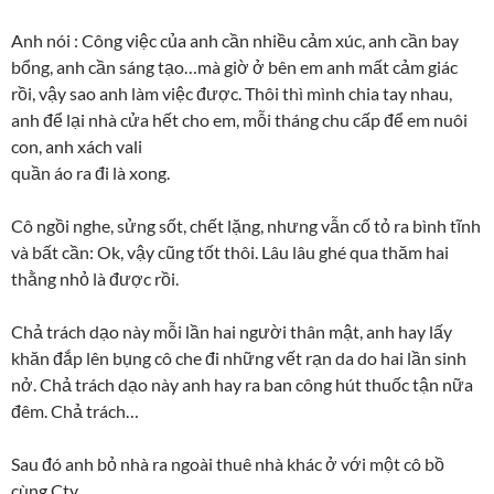
Anh nói : Công việc của anh cần nhiều cảm xúc, anh cần bay
bổng, anh cần sáng tạo…mà giờ ở bên em anh mất cảm giác
rồi, vậy sao anh làm việc được. Thôi thì mình chia tay nhau,
anh để lại nhà cửa hết cho em, mỗi tháng chu cấp để em nuôi
con, anh xách vali
quần áo ra đi là xong.
Cô ngồi nghe, sửng sốt, chết lặng, nhưng vẫn cố tỏ ra bình tĩnh
và bất cần: Ok, vậy cũng tốt thôi. Lâu lâu ghé qua thăm hai
thằng nhỏ là được rồi.
Chả trách dạo này mỗi lần hai người thân mật, anh hay lấy
khăn đắp lên bụng cô che đi những vết rạn da do hai lần sinh
nở. Chả trách dạo này anh hay ra ban công hút thuốc tận nữa
đêm. Chả trách…
Sau đó anh bỏ nhà ra ngoài thuê nhà khác ở với một cô bồ
cùng Cty.