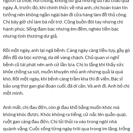
người ta thuê, nói chung, không dư giả nhưng đủ rau cháo qua
ngày. À, trước đó, khi chính thức về nhà anh, chị hoàn toàn tin
tưởng nên không ngần ngại bán đi cửa hàng làm đồ thủ công.
Chị bây giờ chỉ làm bà nội trợ. Cũng buồn đôi tay nhưng chị
hạnh phúc. Sống đạm bạc nhưng êm đềm, nghèo tiền bạc
nhưng tình thương dư giả.
Rồi một ngày, anh lại ngã bệnh. Càng ngày càng tiều tụy, gầy gò
đến độ da bọc xương, da dẻ vàng chạch. Chủ quan vì nghĩ
bệnh cũ tái phát nên anh cứ lần lựa. Chị lo lắng khi thấy sức
khỏe chồng sa sút, muốn khuyên nhủ anh nhưng quả là quá
khó. Rồi một ngày, khi bệnh càng trầm kha thì đi viện. Bác sĩ
bảo ung thư gan giai đoạn cuối, đã di căn. Và anh đi. Anh bỏ chị
một mình.
Anh mất, chị đau đớn, còn gì đau khổ bằng muốn khóc mà
không khóc được. Khóc không ra tiếng, cứ nấc lên quằn quại,
ruột gan càng đau đớn. Chị lủi thủi ra vào trong ngôi nhà
quạnh vắng. Cuộc sống từng ngày trôi qua trong im lặng, trống