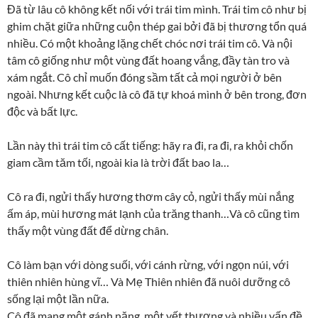
Đã từ lâu cô không kết nối với trái tim mình. Trái tim cô như bị
ghim chặt giữa những cuộn thép gai bởi đã bị thương tổn quá
nhiều. Có một khoảng lặng chết chóc nơi trái tim cô. Và nội
tâm cô giống như một vùng đất hoang vắng, đầy tàn tro và
xám ngắt. Cô chỉ muốn đóng sầm tất cả mọi người ở bên
ngoài. Nhưng kết cuộc là cô đã tự khoá mình ở bên trong, đơn
độc và bất lực.
Lần này thì trái tim cô cất tiếng: hãy ra đi, ra đi, ra khỏi chốn
giam cầm tăm tối, ngoài kia là trời đất bao la…
Cô ra đi, ngửi thấy hương thơm cây cỏ, ngửi thấy mùi nắng
ấm áp, mùi hương mát lạnh của trăng thanh…Và cô cũng tìm
thấy một vùng đất để dừng chân.
Cô làm bạn với dòng suối, với cánh rừng, với ngọn núi, với
thiên nhiên hùng vĩ… Và Mẹ Thiên nhiên đã nuôi dưỡng cô
sống lại một lần nữa.
Cô đã mang một gánh nặng, một vết thương và nhiều vấn đề