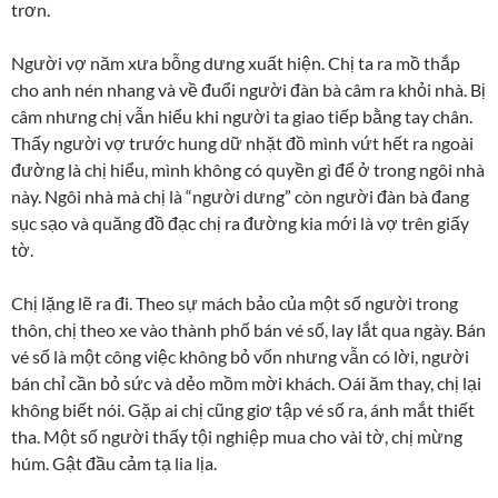
trơn.
Người vợ năm xưa bỗng dưng xuất hiện. Chị ta ra mồ thắp
cho anh nén nhang và về đuổi người đàn bà câm ra khỏi nhà. Bị
câm nhưng chị vẫn hiểu khi người ta giao tiếp bằng tay chân.
Thấy người vợ trước hung dữ nhặt đồ mình vứt hết ra ngoài
đường là chị hiểu, mình không có quyền gì để ở trong ngôi nhà
này. Ngôi nhà mà chị là “người dưng” còn người đàn bà đang
sục sạo và quăng đồ đạc chị ra đường kia mới là vợ trên giấy
tờ.
Chị lặng lẽ ra đi. Theo sự mách bảo của một số người trong
thôn, chị theo xe vào thành phố bán vé số, lay lắt qua ngày. Bán
vé số là một công việc không bỏ vốn nhưng vẫn có lời, người
bán chỉ cần bỏ sức và dẻo mồm mời khách. Oái ăm thay, chị lại
không biết nói. Gặp ai chị cũng giơ tập vé số ra, ánh mắt thiết
tha. Một số người thấy tội nghiệp mua cho vài tờ, chị mừng
húm. Gật đầu cảm tạ lia lịa.