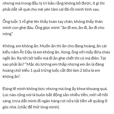
nhưng mà trong đầu lý trí bảo rằng không bỏ được, ít gì thì
phải dắt về quê cho mẹ yên tâm cái đã rồi mình tính sau.
Ổng luộc 1 rổ ghẹ lên thấy toàn tay chân, không thấy thân
mình con ghẹ đâu. Ổng giục mình “ăn đi em, ăn đi, ăn đi cho
nóng”
Không, em không ăn. Muốn ăn thì ăn cho đàng hoàng, ăn cái
kiểu năm Ất Dậu là em không ăn. Xong, ổng với mấy đứa cháu
ngồi ăn. Ra tới bờ biển mà đi ăn ghẹ chết thì có mà điên. Tại
sao phải ăn? “Mặc dù lương em thấp nhưng em ăn là đàng
hoàng chứ kiểu 1 quả trứng luộc cắt đôi làm 2 bữa là em
không ăn”.
Đáng lẽ mình không bực nhưng mà ông ấy khoe khoang quá.
Lúc nào cũng nói là buôn bất động sản nhiều tiền, mới về hồi
sáng, trưa dắt mình đi ngân hàng rút nửa tải tiền về quăng ở
góc nhà. (chắc để thử lòng mình).