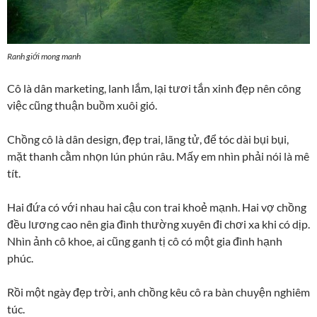
Ranh giới mong manh
Cô là dân marketing, lanh lắm, lại tươi tắn xinh đẹp nên công
việc cũng thuận buồm xuôi gió.
Chồng cô là dân design, đẹp trai, lãng tử, để tóc dài bụi bụi,
mặt thanh cằm nhọn lún phún râu. Mấy em nhìn phải nói là mê
tít.
Hai đứa có với nhau hai cậu con trai khoẻ mạnh. Hai vợ chồng
đều lương cao nên gia đình thường xuyên đi chơi xa khi có dịp.
Nhìn ảnh cô khoe, ai cũng ganh tị cô có một gia đình hạnh
phúc.
Rồi một ngày đẹp trời, anh chồng kêu cô ra bàn chuyện nghiêm
túc.