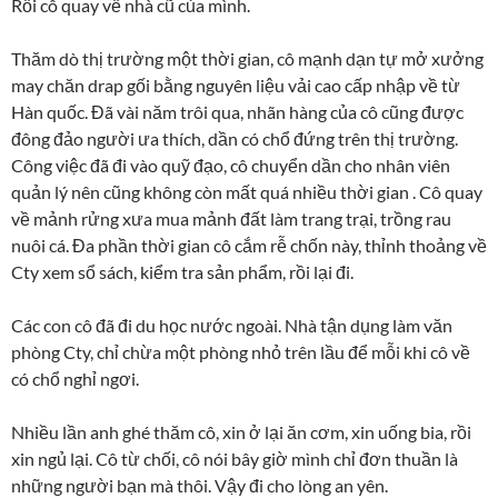
Rồi cô quay về nhà cũ của mình.
Thăm dò thị trường một thời gian, cô mạnh dạn tự mở xưởng
may chăn drap gối bằng nguyên liệu vải cao cấp nhập về từ
Hàn quốc. Đã vài năm trôi qua, nhãn hàng của cô cũng được
đông đảo người ưa thích, dần có chổ đứng trên thị trường.
Công việc đã đi vào quỹ đạo, cô chuyển dần cho nhân viên
quản lý nên cũng không còn mất quá nhiều thời gian . Cô quay
về mảnh rửng xưa mua mảnh đất làm trang trại, trồng rau
nuôi cá. Đa phần thời gian cô cắm rễ chốn này, thỉnh thoảng về
Cty xem sổ sách, kiểm tra sản phẩm, rồi lại đi.
Các con cô đã đi du học nước ngoài. Nhà tận dụng làm văn
phòng Cty, chỉ chừa một phòng nhỏ trên lầu để mỗi khi cô về
có chổ nghỉ ngơi.
Nhiều lần anh ghé thăm cô, xin ở lại ăn cơm, xin uống bia, rồi
xin ngủ lại. Cô từ chối, cô nói bây giờ mình chỉ đơn thuần là
những người bạn mà thôi. Vậy đi cho lòng an yên.