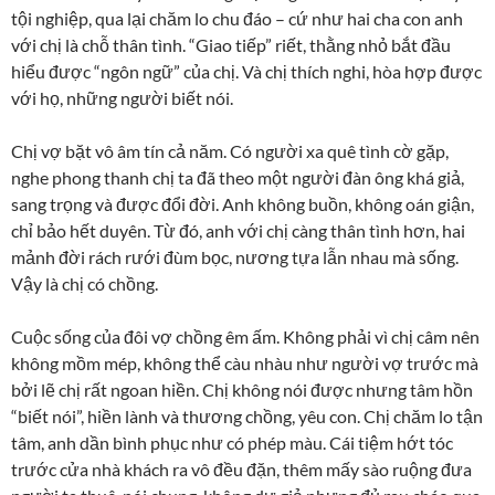
tội nghiệp, qua lại chăm lo chu đáo – cứ như hai cha con anh
với chị là chỗ thân tình. “Giao tiếp” riết, thằng nhỏ bắt đầu
hiểu được “ngôn ngữ” của chị. Và chị thích nghi, hòa hợp được
với họ, những người biết nói.
Chị vợ bặt vô âm tín cả năm. Có người xa quê tình cờ gặp,
nghe phong thanh chị ta đã theo một người đàn ông khá giả,
sang trọng và được đổi đời. Anh không buồn, không oán giận,
chỉ bảo hết duyên. Từ đó, anh với chị càng thân tình hơn, hai
mảnh đời rách rưới đùm bọc, nương tựa lẫn nhau mà sống.
Vậy là chị có chồng.
Cuộc sống của đôi vợ chồng êm ấm. Không phải vì chị câm nên
không mồm mép, không thể càu nhàu như người vợ trước mà
bởi lẽ chị rất ngoan hiền. Chị không nói được nhưng tâm hồn
“biết nói”, hiền lành và thương chồng, yêu con. Chị chăm lo tận
tâm, anh dần bình phục như có phép màu. Cái tiệm hớt tóc
trước cửa nhà khách ra vô đều đặn, thêm mấy sào ruộng đưa