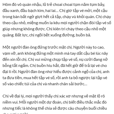
Hôm đó vô quán nhậu, lũ trẻ choai choai tụm năm tụm bảy,
đầu xanh, đầu bạch kim, hai lai… Chị giơ tập vé mời, một cậu
trong bàn bất ngờ giựt hết cả tập, chạy vù khỏi quán. Chị chạy
theo cậu nhỏ, miệng muốn la kêu mọi người chặn đòi tập vé số
giúp nhưng không được. Chị kiên trì chạy theo cậu nhỏ một
quãng. Bất lực, chị ngồi bệt xuống đường, buồn bã.
Một người đàn ông đứng trước mặt chị. Người này to cao,
vạm vỡ, anh không đứng một mình mà tay dắt cậu bé lúc nãy
đến xin lỗi chị. Chị vui mừng chụp tập vé số, nụ cười đang nở
bỗng tắt ngấm. Chị buồn hiu hắt, đã hết giờ để trả lại vé cho
đại lí rồi. Người đàn ông như hiểu được cảnh ngộ của chị, anh
ta đưa tiền, mua hết tập vé số, rồi anh ta bỏ ngược lại tập vé
số vào chiếc túi của chị và nhanh chân sải bước…
Chị về đại lý, mọi người thấy chị xác xơ nhưng vẻ mặt lộ rõ
niềm vui. Mỗi người một dự đoán, chị biết điều thắc mắc đó
nhưng tiếc là không thể chia sẻ được câu chuyện buổi chiều