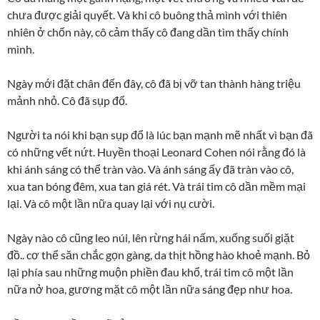
chưa được giải quyết. Và khi cô buông thả mình với thiên
nhiên ở chốn này, cô cảm thấy cô đang dần tìm thấy chính
mình.
Ngày mới đặt chân đến đây, cô đã bị vỡ tan thành hàng triệu
mảnh nhỏ. Cô đã sụp đổ.
Người ta nói khi bạn sụp đổ là lúc bạn mạnh mẽ nhất vì bạn đã
có những vết nứt. Huyền thoại Leonard Cohen nói rằng đó là
khi ánh sáng có thể tràn vào. Và ánh sáng ấy đã tràn vào cô,
xua tan bóng đêm, xua tan giá rét. Và trái tim cô dần mềm mại
lại. Và cô một lần nữa quay lại với nụ cười.
Ngày nào cô cũng leo núi, lên rừng hái nấm, xuống suối giặt
đồ.. cơ thể săn chắc gọn gàng, da thịt hồng hào khoẻ mạnh. Bỏ
lại phía sau những muộn phiền đau khổ, trái tim cô một lần
nữa nở hoa, gương mặt cô một lần nữa sáng đẹp như hoa.