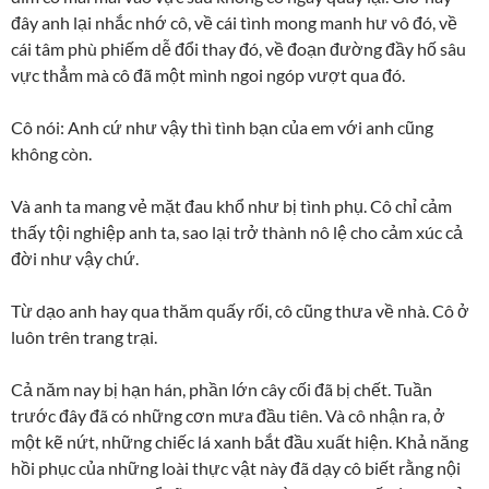
đây anh lại nhắc nhớ cô, về cái tình mong manh hư vô đó, về
cái tâm phù phiếm dễ đổi thay đó, về đoạn đường đầy hố sâu
vực thẳm mà cô đã một mình ngoi ngóp vượt qua đó.
Cô nói: Anh cứ như vậy thì tình bạn của em với anh cũng
không còn.
Và anh ta mang vẻ mặt đau khổ như bị tình phụ. Cô chỉ cảm
thấy tội nghiệp anh ta, sao lại trở thành nô lệ cho cảm xúc cả
đời như vậy chứ.
Từ dạo anh hay qua thăm quấy rối, cô cũng thưa về nhà. Cô ở
luôn trên trang trại.
Cả năm nay bị hạn hán, phần lớn cây cối đã bị chết. Tuần
trước đây đã có những cơn mưa đầu tiên. Và cô nhận ra, ở
một kẽ nứt, những chiếc lá xanh bắt đầu xuất hiện. Khả năng
hồi phục của những loài thực vật này đã dạy cô biết rằng nội