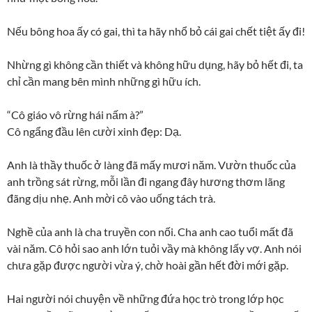
Nếu bông hoa ấy có gai, thì ta hãy nhổ bỏ cái gai chết tiệt ấy đi!
Nhừng gì không cần thiết và không hữu dụng, hãy bỏ hết đi, ta
chỉ cần mang bên mình những gì hữu ích.
“Cô giáo vô rừng hái nấm à?”
Cô ngẩng đầu lên cười xinh đẹp: Dạ.
Anh là thầy thuốc ở làng đã mấy mươi năm. Vườn thuốc của
anh trồng sát rừng, mỗi lần đi ngang đây hương thơm lãng
đãng dịu nhẹ. Anh mời cô vào uống tách trà.
Nghề của anh là cha truyền con nối. Cha anh cao tuổi mất đã
vài năm. Cô hỏi sao anh lớn tuỏi vầy mà không lấy vợ. Anh nói
chưa gặp được người vừa ý, chờ hoài gần hết đời mới gặp.
Hai người nói chuyện về những đứa học trò trong lớp học