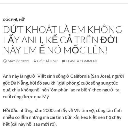
GÓC PHỤ NỮ
DỨT KHOÁT LÀ EM KHÔNG
LẤY ANH, KỂ CẢ TRÊN ĐỜI
NÀY EM Ế NÓ MỐC LÊN!
MAY 22, 2022
GÓC TÂM SỰ
LEAVE A COMMENT
Anh này là người Việt sinh sống ở California (San Jose), người
gốc Đà Nẵng, hồi đó sau khi ‘giải phóng’, cuộc sống sung túc
quá, chịu không nổi nên “ôm phản lao ra biển” theo người ta,
cuối cùng được qua Mỹ.
Hồi đầu những năm 2000 anh ấy về VN tìm vợ, cũng tán tỉnh
nhiều cô lắm nhưng mà cái tính bủn xỉn, keo kiệt nên họ chạy
hết (cái này hồi sau mới rõ).