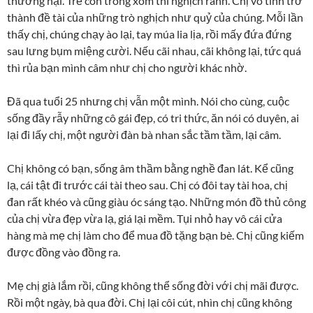
thương hại. Trẻ con trong xóm thì nghịch ranh. Chị vô tình trở
thành đề tài của những trò nghịch như quỷ của chúng. Mỗi lần
thấy chị, chúng chạy ào lại, tay múa lia lịa, rồi mấy đứa đứng
sau lưng bụm miệng cười. Nếu cãi nhau, cãi không lại, tức quá
thì rủa bạn mình câm như chị cho người khác nhờ.
Đã qua tuổi 25 nhưng chị vẫn một mình. Nói cho cùng, cuộc
sống đầy rẫy những cô gái đẹp, có tri thức, ăn nói có duyên, ai
lại đi lấy chị, một người đàn bà nhan sắc tầm tầm, lại câm.
Chị không có bạn, sống âm thầm bằng nghề đan lát. Kể cũng
lạ, cái tật đi trước cái tài theo sau. Chị có đôi tay tài hoa, chị
đan rất khéo và cũng giàu óc sáng tạo. Những món đồ thủ công
của chị vừa đẹp vừa lạ, giá lại mềm. Tụi nhỏ hay vô cái cửa
hàng mà mẹ chị làm cho để mua đồ tặng bạn bè. Chị cũng kiếm
được đồng vào đồng ra.
Mẹ chị già lắm rồi, cũng không thể sống đời với chị mãi được.
Rồi một ngày, bà qua đời. Chị lại côi cút, nhìn chị cũng không