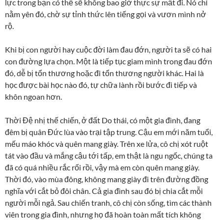
lực trong bạn có thể sẽ không bao giờ thực sự mất đi. Nó chỉ
nằm yên đó, chờ sự tỉnh thức lên tiếng gọi và vươn mình nở
rộ.
Khi bị con người hay cuộc đời làm đau đớn, người ta sẽ có hai
con đường lựa chọn. Một là tiếp tục giam mình trong đau đớn
đó, dễ bị tổn thương hoặc đi tổn thương người khác. Hai là
học được bài học nào đó, tự chữa lành rồi bước đi tiếp và
khôn ngoan hơn.
Thời Đệ nhị thế chiến, ở đất Do thái, có một gia đình, đang
đêm bị quân Đức lùa vào trại tập trung. Cậu em mới năm tuổi,
mếu máo khóc và quên mang giày. Trên xe lửa, cô chị xót ruột
tát vào đầu và mắng cậu tới tấp, em thật là ngu ngốc, chúng ta
đã có quá nhiều rắc rối rồi, vậy mà em còn quên mang giày.
Thời đó, vào mùa đông, không mang giày đi trên đường đồng
nghĩa với cắt bỏ đôi chân. Cả gia đình sau đó bị chia cắt mỗi
người mỗi ngả. Sau chiến tranh, cô chị còn sống, tìm các thành
viên trong gia đình, nhưng họ đã hoàn toàn mất tích không