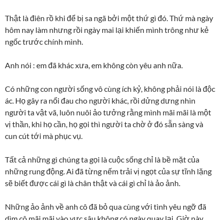
Thật là điên rồ khi để bị sa ngã bởi một thứ gì đó. Thứ mà ngày
hôm nay làm nhưng rồi ngày mai lại khiến mình trông như kẻ
ngốc trước chính mình.
Anh nói : em đã khác xưa, em không còn yêu anh nữa.
Có những con người sống vô cùng ích kỷ, không phải nói là độc
ác. Họ gây ra nổi đau cho người khác, rồi dửng dưng nhìn
người ta vật vã, luôn nuôi ảo tưởng rằng mình mãi mãi là một
vị thần, khi họ cần, họ gọi thì người ta chờ ở đó sẵn sàng và
cun cút tới mà phục vụ.
Tất cả những gì chúng ta gọi là cuộc sống chỉ là bề mặt của
những rung động. Ai đã từng nếm trải vị ngọt của sự tĩnh lặng
sẽ biết được cái gì là chân thật và cái gì chỉ là ảo ảnh.
Những ảo ảnh về anh cô đã bỏ qua cùng với tình yêu ngỡ đã
dìm cô mãi mãi vào vực sâu không có ngày quay lại. Giờ này