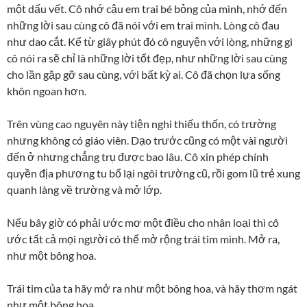
một dấu vết. Cô nhớ cậu em trai bé bỏng của mình, nhớ đến
những lời sau cùng cô đã nói với em trai mình. Lòng cô đau
như dao cắt. Kể từ giây phút đó cô nguyện với lòng, những gì
cô nói ra sẽ chỉ là những lời tốt đẹp, như những lời sau cùng
cho lần gặp gỡ sau cùng, với bất kỳ ai. Cô đã chọn lựa sống
khôn ngoan hơn.
Trên vùng cao nguyên này tiện nghi thiếu thốn, có trường
nhưng không có giáo viên. Dạo trước cũng có một vài người
đến ở nhưng chẳng trụ được bao lâu. Cô xin phép chính
quyền địa phương tu bổ lại ngôi trường cũ, rồi gom lũ trẻ xung
quanh làng về trường và mở lớp.
Nếu bây giờ có phải ước mơ một điều cho nhân loại thì cô
ước tất cả mọi người có thể mở rộng trái tim mình. Mở ra,
như một bông hoa.
Trái tim của ta hãy mở ra như một bông hoa, và hãy thơm ngát
như một bông hoa.