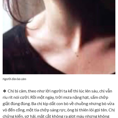
Người đàn bà câm
🍀 Chị bị câm, theo như lời người ta kể thì lúc lên sáu, chị vẫn
ríu rít nói cười. Rồi một ngày, trời mưa nặng hạt, sấm chớp
giật đùng đùng. Ba chị kịp dắt con bò về chuồng nhưng bò vừa
vô đến cổng, một tia chớp sáng rực, ông bị thiên lôi gọi tên. Chị
chứng kiến, sợ hãi, mặt cắt không ra giọt máu nhưng không