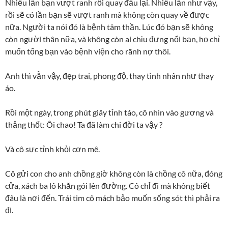
Nhiều lần bạn vượt ranh rồi quay đầu lại. Nhiều lần như vậy,
rồi sẽ có lần bạn sẽ vượt ranh mà không còn quay về được
nữa. Người ta nói đó là bệnh tâm thần. Lúc đó bạn sẽ không
còn người thân nữa, và không còn ai chịu đựng nổi bạn, họ chỉ
muốn tống bạn vào bệnh viện cho rãnh nợ thôi.
Anh thì vẫn vậy, đẹp trai, phong độ, thay tình nhân như thay
áo.
Rồi một ngày, trong phút giây tỉnh táo, cô nhìn vào gương và
thảng thốt: Ôi chao! Ta đã làm chi đời ta vậy ?
Và cô sực tỉnh khỏi cơn mê.
Cô gửi con cho anh chồng giờ không còn là chồng cô nữa, đóng
cửa, xách ba lô khăn gói lên đường. Cô chỉ đi mà không biết
đâu là nơi đến. Trái tim cô mách bảo muốn sống sót thì phải ra
đi.