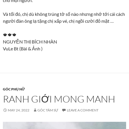
cho mọi người.
Và tối đó, chị dù không trúng tờ số nào nhưng nhớ tới cái cách
người đàn ông lạ tặng chị xấp vé, chị ngồi cười đỏ mặt …
🍁🍁🍁
NGUYỄN THỊ BÍCH NHÀN
VuLe Bt (Bài & Ảnh )
GÓC PHỤ NỮ
RANH GIỚI MONG MANH
MAY 24, 2022
GÓC TÂM SỰ
LEAVE A COMMENT