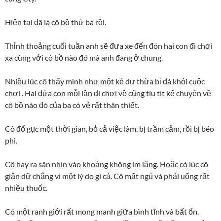
Hiện tại đã là cô bồ thứ ba rồi.
Thỉnh thoảng cuối tuần anh sẽ đưa xe đến đón hai con đi chơi
xa cùng với cô bồ nào đó mà anh đang ở chung.
Nhiều lúc cô thấy mình như một kẻ dư thừa bị đá khỏi cuộc
chơi . Hai đứa con mỗi lần đi chơi về cũng tíu tít kể chuyện về
cô bồ nào đó của ba có vẻ rất thân thiết.
Cô đổ gục một thời gian, bỏ cả việc làm, bị trầm cảm, rồi bị béo
phì.
Cô hay ra sân nhìn vào khoảng không im lặng. Hoặc có lúc cô
giận dữ chẳng vì một lý do gì cả. Cô mất ngủ và phải uống rất
nhiều thuốc.
Có một ranh giới rất mong manh giữa bình tĩnh và bất ổn.