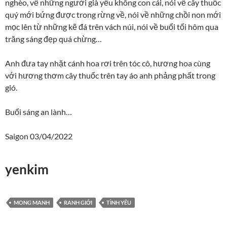
nghèo, về những người già yếu không con cái, nói về cây thuốc
quý mới bứng được trong rừng về, nói về những chồi non mới
mọc lên từ những kẽ đá trên vách núi, nói về buổi tối hôm qua
trăng sáng đẹp quá chừng…
Anh đưa tay nhặt cánh hoa rơi trên tóc cô, hương hoa cùng
với hương thơm cây thuốc trên tay áo anh phảng phất trong
gió.
Buổi sáng an lành…
Saigon 03/04/2022
yenkim
MONG MANH
RANH GIỚI
TÌNH YÊU