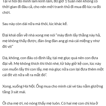
Tại vì hồi đó mình làm kinh lắm, 80 giờ 1 tuần nên không có
thời gian đi đâu cả, cho nên mới tranh thủ đi mua đồ lúc ra đó
chơi.
Sau này còn dài nữa mà thôi, lúc khác kể.
Đại khái dẫn về nhà xong mẹ nói “mày định lấy thằng này hả,
mẹ không thấy được, đàn ông đàn ang gì mà cái miệng y như
đít vịt”
Dạ, không, con đâu có định lấy, tại mẹ giục quá nên con đưa
đại về. Mẹ không thích thì thôi nhé, từ bây giờ kệ con, lúc này
con muốn lấy thì con lấy, mẹ mà giục nữa con lại đưa thêm một
cái đít vịt nữa về ra mắt đó”.
Xong, xuống Hà Nội. Ổng mua cho mình cái vé tàu nằm giường
tầng 3 sát mái.
Ối cha mẹ ơi, nó nóng thấy mẹ luôn. Có hai mẹ con chị kia ở