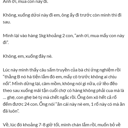
Anh ơi, mua con này đi.
Không, xuống dứoi này đi em, ông ấy đi trước còn mình thì đi
sau.
Mình lại vào hàng 1kg khoảng 2 con, “anh ơi, mua mấy con này
đi”.
Không, em, xuống đây nè.
Lúc này mình thấy câu sấm truyền của bà chị ứng nghiệm rồi
“thằng B nó hà tiện lắm đó em, mấy cô trước không ai chịu
nổi”. MÌnh dừng lại, câm mồm, không nói gì nữa, cứ lẽo đẽo
theo sau xuống mãi tận cuối chợ có hàng không phải cua mà là
… ghẹ, con ghẹ bé tý mà chết ngắc rồi. Ổng ôm xô hết cả rổ
đếm đươc 24 con. Ổng nói “ăn cái này nè em, 1 rổ này có mà ăn
đã luôn”.
Về, lúc đó khoảng 7-8 giờ tối, mình chán lắm rồi, muốn bỏ về