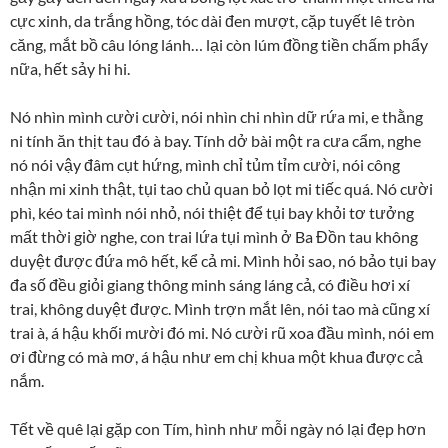
cực xinh, da trắng hồng, tóc dài đen mượt, cặp tuyết lê tròn
căng, mắt bồ câu lóng lánh… lại còn lúm đồng tiền chấm phẩy
nữa, hết sảy hi hi.
Nó nhìn mình cười cười, nói nhìn chi nhìn dữ rứa mi, e thằng
ni tính ăn thịt tau đó à bay. Tính dở bài một ra cưa cẩm, nghe
nó nói vậy đâm cụt hứng, mình chỉ tủm tỉm cười, nói công
nhận mi xinh thật, tụi tao chủ quan bỏ lọt mi tiếc quá. Nó cười
phì, kéo tai mình nói nhỏ, nói thiệt để tụi bay khỏi tơ tưởng
mất thời giờ nghe, con trai lứa tụi mình ở Ba Đồn tau không
duyệt được đứa mô hết, kể cả mi. Mình hỏi sao, nó bảo tụi bay
đa số đều giỏi giang thông minh sáng láng cả, có điều hơi xí
trai, không duyệt được. Mình trợn mắt lên, nói tao mà cũng xí
trai à, á hậu khối mười đó mi. Nó cười rũ xoa đầu mình, nói em
ơi đừng có mà mơ, á hậu như em chị khua một khua được cả
nắm.
Tết về quê lại gặp con Tím, hình như mỗi ngày nó lại đẹp hơn