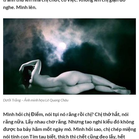
nghe. Mình lên.
Dưới Trăng – Ảnh minh họa Lê Quang Châu
Mình hỏi chị Điểm, nói tụi nó răng rồi chị? Chị thở hắt, nói
răng nữa. Lấy nhau chơ răng. Nhưng tao nghi kiểu đó không
được ba bảy hăm mốt ngày mô. Mình hỏi sao, chị chép miệng
nói tính con Tím tau biết, thích thì chết cũng đeo lấy, hết