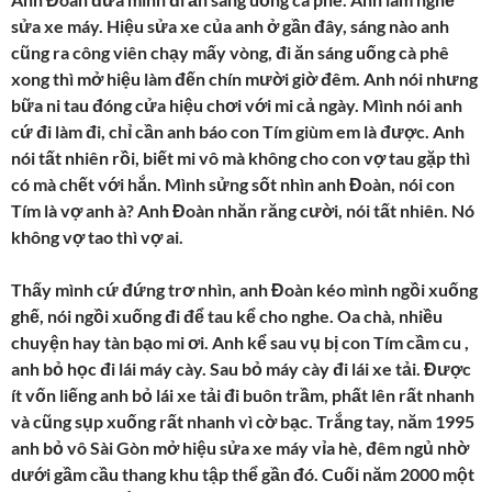
sửa xe máy. Hiệu sửa xe của anh ở gần đây, sáng nào anh
cũng ra công viên chạy mấy vòng, đi ăn sáng uống cà phê
xong thì mở hiệu làm đến chín mười giờ đêm. Anh nói nhưng
bữa ni tau đóng cửa hiệu chơi với mi cả ngày. Mình nói anh
cứ đi làm đi, chỉ cần anh báo con Tím giùm em là được. Anh
nói tất nhiên rồi, biết mi vô mà không cho con vợ tau gặp thì
có mà chết với hắn. Mình sửng sốt nhìn anh Đoàn, nói con
Tím là vợ anh à? Anh Đoàn nhăn răng cười, nói tất nhiên. Nó
không vợ tao thì vợ ai.
Thấy mình cứ đứng trơ nhìn, anh Đoàn kéo mình ngồi xuống
ghế, nói ngồi xuống đi để tau kể cho nghe. Oa chà, nhiều
chuyện hay tàn bạo mi ơi. Anh kể sau vụ bị con Tím cầm cu ,
anh bỏ học đi lái máy cày. Sau bỏ máy cày đi lái xe tải. Được
ít vốn liếng anh bỏ lái xe tải đi buôn trầm, phất lên rất nhanh
và cũng sụp xuống rất nhanh vì cờ bạc. Trắng tay, năm 1995
anh bỏ vô Sài Gòn mở hiệu sửa xe máy vỉa hè, đêm ngủ nhờ
dưới gầm cầu thang khu tập thể gần đó. Cuối năm 2000 một