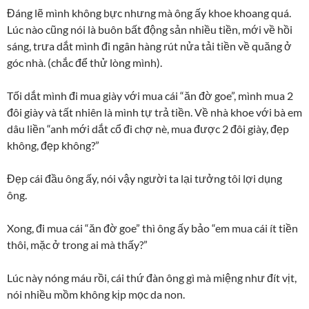
Đáng lẽ mình không bực nhưng mà ông ấy khoe khoang quá.
Lúc nào cũng nói là buôn bất động sản nhiều tiền, mới về hồi
sáng, trưa dắt mình đi ngân hàng rút nửa tải tiền về quăng ở
góc nhà. (chắc để thử lòng mình).
Tối dắt mình đi mua giày với mua cái “ăn đờ goe”, mình mua 2
đôi giày và tất nhiên là mình tự trả tiền. Về nhà khoe với bà em
dâu liền “anh mới dắt cổ đi chợ nè, mua được 2 đôi giày, đẹp
không, đẹp không?”
Đẹp cái đầu ông ấy, nói vậy người ta lại tưởng tôi lợi dụng
ông.
Xong, đi mua cái “ăn đờ goe” thì ông ấy bảo “em mua cái ít tiền
thôi, mặc ở trong ai mà thấy?”
Lúc này nóng máu rồi, cái thứ đàn ông gì mà miệng như đít vịt,
nói nhiều mồm không kịp mọc da non.