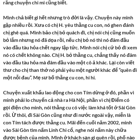
răng chuyện chi mi cũng biết.
Mình chả biết gì hết nhưng trò đời là vậy. Chuyện này mình
gặp nhiều rồi. Xưa có chị H. yêu thằng cu con, nó ghen đánh
chị ghê quá. Mình bảo chị bỏ quách đi, chị nói chị cũng muốn
bỏ lắm nhưng nó đã dọa rồi, nếu chị bỏ nó thì nó đâm đầu
vào đầu tàu hỏa chết ngay lập tức. Mình nói chị cứ bỏ đi xem
nó có chết không nào. Chị H. bỏ thằng cu, chẳng thấy nó đâm
vào đầu tàu hỏa mà đâm đầu vào một cô ả khác. Lại còn viết
thư cho chị than thở nó phải yêu một người khác để “quên đi
một nỗi đau”. Mẹ sư bố thằng cu con, hi hi.
Chuyện xuất khẩu lao động cho con Tím dừng ở đó, phần vì
mình phải lo chuyển cả nhà ra Hà Nội, phần vì chị Điểm có
gọi điện cho mình, nói thằng cu có việc làm khá tốt ở Sài Gòn
rồi. Ừ thôi, đi Sài Gòn cũng như đi nước ngoài vậy, miễn là
con Tím tách được thằng cu. Mãi đến cuối năm 2002, mình
vào Sài Gòn tìm nấm Linh Chi cổ, nghe nói nấm này chữa
được bệnh của mình. Mình ở khách sạn gì quên rồi, phố nào