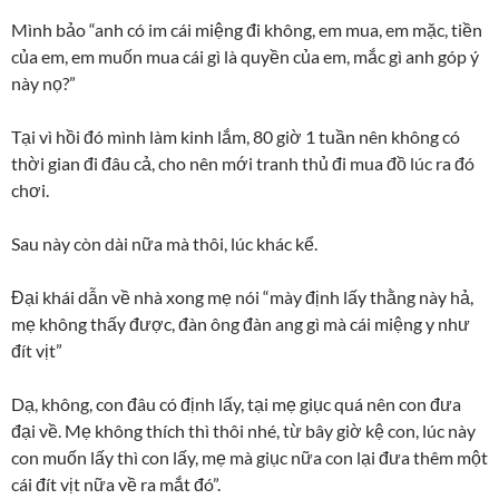
Mình bảo “anh có im cái miệng đi không, em mua, em mặc, tiền
của em, em muốn mua cái gì là quyền của em, mắc gì anh góp ý
này nọ?”
Tại vì hồi đó mình làm kinh lắm, 80 giờ 1 tuần nên không có
thời gian đi đâu cả, cho nên mới tranh thủ đi mua đồ lúc ra đó
chơi.
Sau này còn dài nữa mà thôi, lúc khác kể.
Đại khái dẫn về nhà xong mẹ nói “mày định lấy thằng này hả,
mẹ không thấy được, đàn ông đàn ang gì mà cái miệng y như
đít vịt”
Dạ, không, con đâu có định lấy, tại mẹ giục quá nên con đưa
đại về. Mẹ không thích thì thôi nhé, từ bây giờ kệ con, lúc này
con muốn lấy thì con lấy, mẹ mà giục nữa con lại đưa thêm một
cái đít vịt nữa về ra mắt đó”.