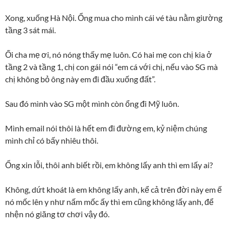
Xong, xuống Hà Nội. Ổng mua cho mình cái vé tàu nằm giường
tầng 3 sát mái.
Ối cha mẹ ơi, nó nóng thấy mẹ luôn. Có hai mẹ con chị kia ở
tầng 2 và tầng 1, chị con gái nói “em cá với chị, nếu vào SG mà
chị không bỏ ông này em đi đầu xuống đất”.
Sau đó mình vào SG một mình còn ổng đi Mỹ luôn.
Mình email nói thôi là hết em đi đường em, kỷ niệm chúng
mình chỉ có bấy nhiêu thôi.
Ổng xin lỗi, thôi anh biết rồi, em không lấy anh thì em lấy ai?
Không, dứt khoát là em không lấy anh, kể cả trên đời này em ế
nó mốc lên y như nấm mốc ấy thì em cũng không lấy anh, để
nhện nó giăng tơ chơi vậy đó.