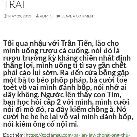
TRAI
MAY 29, 2013
ADMIN
LEAVE A COMMENT
Tối qua nhậu với Trần Tiến, lão cho
mình uống rượu cà cuống, nói đó là
rượu trường kỳ kháng chiến nhất định
thắng lợi, mình uống tì tì say gần chết
phải cáo lui sớm. Ra đến cửa bỗng gặp
một bà to béo phốp pháp, bà cười toe
toét vỗ vai mình đánh bốp, nói nhớ ai
đây không. Ngước lên thấy con Tím,
bạn học hồi cấp 2 với mình, mình cười
nói đi mô đó, ra đây kiếm chồng à. Nó
cười he he he lại vỗ vai mình đánh bốp,
nói kiếm ông cố nội mi.
Đọc thêm:
https://goctamsu.com/ba-lan-lay-chong-ong-thu-