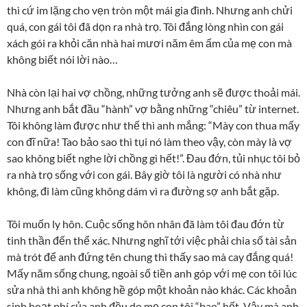
thì cứ im lặng cho vẹn tròn một mái gia đình. Nhưng anh chửi
quá, con gái tôi đã dọn ra nhà trọ. Tôi đắng lòng nhìn con gái
xách gói ra khỏi căn nhà hai mươi năm êm ấm của mẹ con mà
không biết nói lời nào…
Nhà còn lại hai vợ chồng, những tưởng anh sẽ được thoải mái.
Nhưng anh bắt đầu “hành” vợ bằng những “chiêu” từ internet.
Tôi không làm được như thế thì anh mắng: “Mày con thua mấy
con đĩ nữa! Tao bảo sao thì tụi nó làm theo vậy, còn mày là vợ
sao không biết nghe lời chồng gì hết!”. Đau đớn, tủi nhục tôi bỏ
ra nhà trọ sống với con gái. Bây giờ tôi là người có nhà như
không, đi làm cũng không dám vì ra đường sợ anh bắt gặp.
Tôi muốn ly hôn. Cuộc sống hôn nhân đã làm tôi đau đớn từ
tinh thần đến thể xác. Nhưng nghĩ tới việc phải chia số tài sản
mà trót để anh đứng tên chung thì thấy sao mà cay đắng quá!
Mấy năm sống chung, ngoài số tiền anh góp với mẹ con tôi lúc
sửa nhà thì anh không hề góp một khoản nào khác. Các khoản
sinh hoạt phí của anh đều do mẹ con tôi “bao” hết. Vậy mà anh