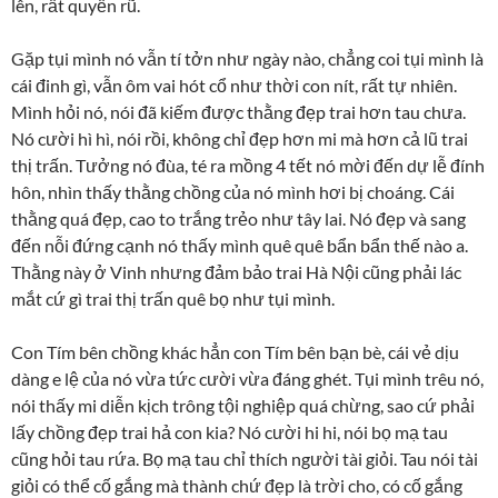
lên, rất quyến rũ.
Gặp tụi mình nó vẫn tí tởn như ngày nào, chẳng coi tụi mình là
cái đinh gì, vẫn ôm vai hót cổ như thời con nít, rất tự nhiên.
Mình hỏi nó, nói đã kiếm được thằng đẹp trai hơn tau chưa.
Nó cười hì hì, nói rồi, không chỉ đẹp hơn mi mà hơn cả lũ trai
thị trấn. Tưởng nó đùa, té ra mồng 4 tết nó mời đến dự lễ đính
hôn, nhìn thấy thằng chồng của nó mình hơi bị choáng. Cái
thằng quá đẹp, cao to trắng trẻo như tây lai. Nó đẹp và sang
đến nỗi đứng cạnh nó thấy mình quê quê bẩn bẩn thế nào a.
Thằng này ở Vinh nhưng đảm bảo trai Hà Nội cũng phải lác
mắt cứ gì trai thị trấn quê bọ như tụi mình.
Con Tím bên chồng khác hẳn con Tím bên bạn bè, cái vẻ dịu
dàng e lệ của nó vừa tức cười vừa đáng ghét. Tụi mình trêu nó,
nói thấy mi diễn kịch trông tội nghiệp quá chừng, sao cứ phải
lấy chồng đẹp trai hả con kia? Nó cười hi hi, nói bọ mạ tau
cũng hỏi tau rứa. Bọ mạ tau chỉ thích người tài giỏi. Tau nói tài
giỏi có thể cố gắng mà thành chứ đẹp là trời cho, có cố gắng