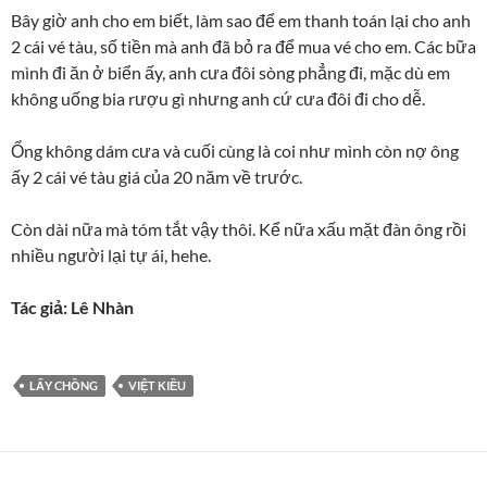
Bây giờ anh cho em biết, làm sao để em thanh toán lại cho anh
2 cái vé tàu, số tiền mà anh đã bỏ ra để mua vé cho em. Các bữa
mình đi ăn ở biển ấy, anh cưa đôi sòng phẳng đi, mặc dù em
không uống bia rượu gì nhưng anh cứ cưa đôi đi cho dễ.
Ổng không dám cưa và cuối cùng là coi như mình còn nợ ông
ấy 2 cái vé tàu giá của 20 năm về trước.
Còn dài nữa mà tóm tắt vậy thôi. Kể nữa xấu mặt đàn ông rồi
nhiều người lại tự ái, hehe.
Tác giả: Lê Nhàn
LẤY CHỒNG
VIỆT KIỀU