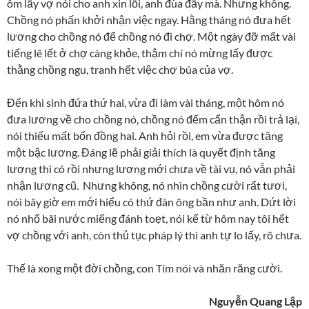
ôm lấy vợ nói cho anh xin lỗi, anh đùa đấy mà. Nhưng không.
Chồng nó phấn khởi nhận việc ngay. Hằng tháng nó đưa hết
lương cho chồng nó để chồng nó đi chợ. Một ngày đỡ mất vài
tiếng lê lết ở chợ càng khỏe, thậm chí nó mừng lấy được
thằng chồng ngu, tranh hết việc chợ búa của vợ.
Đến khi sinh đứa thứ hai, vừa đi làm vài tháng, một hôm nó
đưa lương về cho chồng nó, chồng nó đếm cẩn thận rồi trả lại,
nói thiếu mất bốn đồng hai. Anh hỏi rồi, em vừa được tăng
một bậc lương. Đáng lẽ phải giải thích là quyết định tăng
lương thì có rồi nhưng lương mới chưa về tài vụ, nó vẫn phải
nhận lương cũ. Nhưng không, nó nhìn chồng cười rất tươi,
nói bây giờ em mới hiểu có thứ đàn ông bần như anh. Dứt lời
nó nhổ bãi nước miếng đánh toẹt, nói kể từ hôm nay tôi hết
vợ chồng với anh, còn thủ tục pháp lý thì anh tự lo lấy, rõ chưa.
Thế là xong một đời chồng, con Tím nói và nhăn răng cười.
Nguyễn Quang Lập