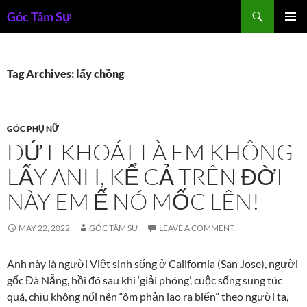
Skip
Search
Góc Tâm Sự
to
PRIMAR
content
MENU
Tag Archives: lấy chồng
GÓC PHỤ NỮ
DỨT KHOÁT LÀ EM KHÔNG
LẤY ANH, KỂ CẢ TRÊN ĐỜI
NÀY EM Ế NÓ MỐC LÊN!
MAY 22, 2022
GÓC TÂM SỰ
LEAVE A COMMENT
Anh này là người Việt sinh sống ở California (San Jose), người
gốc Đà Nẵng, hồi đó sau khi ‘giải phóng’, cuộc sống sung túc
quá, chịu không nổi nên “ôm phản lao ra biển” theo người ta,