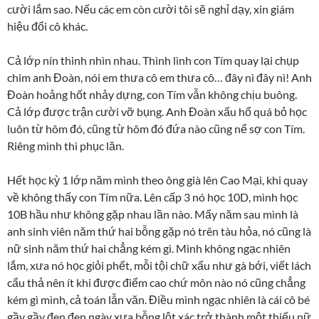
cười lắm sao. Nếu các em còn cười tôi sẽ nghỉ dạy, xin giám
hiệu đổi cô khác.
Cả lớp nín thinh nhìn nhau. Thình lình con Tím quay lại chụp
chim anh Đoàn, nói em thưa cô em thưa cô… đây nì đây nì! Anh
Đoàn hoảng hốt nhảy dựng, con Tím vẫn không chịu buông.
Cả lớp được trận cười vỡ bụng. Anh Đoàn xấu hổ quá bỏ học
luôn từ hôm đó, cũng từ hôm đó đứa nào cũng nể sợ con Tím.
Riêng mình thì phục lăn.
Hết học kỳ 1 lớp năm mình theo ông già lên Cao Mại, khi quay
về không thấy con Tím nữa. Lên cấp 3 nó học 10D, mình học
10B hầu như không gặp nhau lần nào. Mấy năm sau mình là
anh sinh viên năm thứ hai bỗng gặp nó trên tàu hỏa, nó cũng là
nữ sinh năm thứ hai chẳng kém gì. Mình không ngạc nhiên
lắm, xưa nó học giỏi phết, mỗi tội chữ xấu như gà bới, viết lách
cẩu thả nên ít khi được điểm cao chứ môn nào nó cũng chẳng
kém gì mình, cả toán lẫn văn. Điều mình ngạc nhiên là cái cô bé
gầy gầy đen đen ngày xưa bỗng lột xác trở thành một thiếu nữ