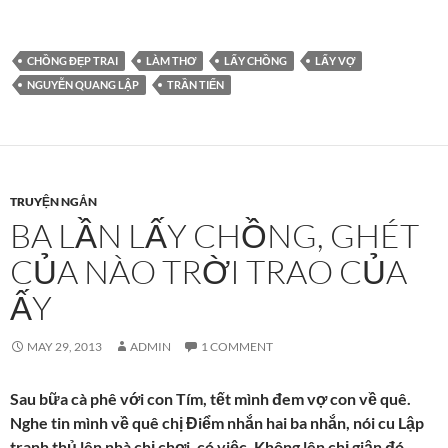
CHỒNG ĐẸP TRAI
LÀM THƠ
LẤY CHỒNG
LẤY VỢ
NGUYỄN QUANG LẬP
TRẦN TIẾN
TRUYỆN NGẮN
BA LẦN LẤY CHỒNG, GHÉT
CỦA NÀO TRỜI TRAO CỦA
ẤY
MAY 29, 2013
ADMIN
1 COMMENT
Sau bữa cà phê với con Tím, tết mình đem vợ con về quê.
Nghe tin mình về quê chị Điểm nhắn hai ba nhắn, nói cu Lập
tranh thủ lên nhà chị chơi, có việc. Không lên chị giận đó