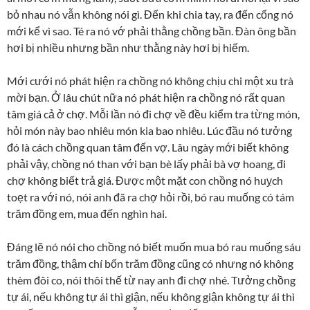
bỏ nhau nó vẫn không nói gì. Đến khi chia tay, ra đến cổng nó
mới kể vì sao. Té ra nó vớ phải thằng chồng bần. Đàn ông bần
hơi bị nhiều nhưng bần như thằng này hơi bị hiếm.
Mới cưới nó phát hiện ra chồng nó không chịu chi một xu trà
mời bạn. Ở lâu chút nữa nó phát hiện ra chồng nó rất quan
tâm giá cả ở chợ. Mỗi lần nó đi chợ về đều kiểm tra từng món,
hỏi món này bao nhiêu món kia bao nhiêu. Lúc đầu nó tưởng
đó là cách chồng quan tâm đến vợ. Lâu ngày mới biết không
phải vậy, chồng nó than với bạn bè lấy phải bà vợ hoang, đi
chợ không biết trả giá. Được một mặt con chồng nó huỵch
toẹt ra với nó, nói anh đã ra chợ hỏi rồi, bó rau muống có tám
trăm đồng em, mua đến nghìn hai.
Đáng lẽ nó nói cho chồng nó biết muốn mua bó rau muống sáu
trăm đồng, thậm chí bốn trăm đồng cũng có nhưng nó không
thèm đôi co, nói thôi thế từ nay anh đi chợ nhé. Tưởng chồng
tự ái, nếu không tự ái thì giận, nếu không giận không tự ái thì