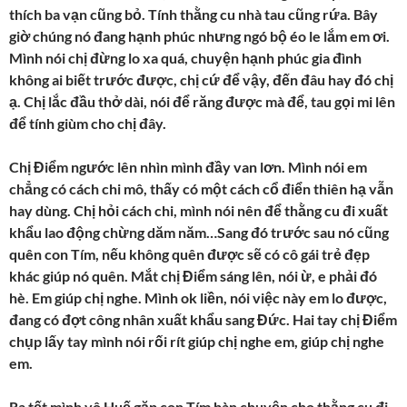
thích ba vạn cũng bỏ. Tính thằng cu nhà tau cũng rứa. Bây
giờ chúng nó đang hạnh phúc nhưng ngó bộ éo le lắm em ơi.
Mình nói chị đừng lo xa quá, chuyện hạnh phúc gia đình
không ai biết trước được, chị cứ để vậy, đến đâu hay đó chị
ạ. Chị lắc đầu thở dài, nói để răng được mà để, tau gọi mi lên
để tính giùm cho chị đây.
Chị Điểm ngước lên nhìn mình đầy van lơn. Mình nói em
chẳng có cách chi mô, thấy có một cách cổ điển thiên hạ vẫn
hay dùng. Chị hỏi cách chi, mình nói nên để thằng cu đi xuất
khẩu lao động chừng dăm năm…Sang đó trước sau nó cũng
quên con Tím, nếu không quên được sẽ có cô gái trẻ đẹp
khác giúp nó quên. Mắt chị Điểm sáng lên, nói ừ, e phải đó
hè. Em giúp chị nghe. Mình ok liền, nói việc này em lo được,
đang có đợt công nhân xuất khẩu sang Đức. Hai tay chị Điểm
chụp lấy tay mình nói rối rít giúp chị nghe em, giúp chị nghe
em.
Ra tết mình vô Huế gặp con Tím bàn chuyện cho thằng cu đi