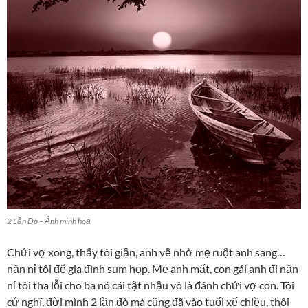
2 Lần Đò – Ảnh minh hoạ
Chửi vợ xong, thấy tôi giận, anh về nhờ mẹ ruột anh sang…
năn nỉ tôi để gia đình sum họp. Mẹ anh mất, con gái anh đi năn
nỉ tôi tha lỗi cho ba nó cái tật nhậu vô là đánh chửi vợ con. Tôi
cứ nghĩ, đời mình 2 lần đò mà cũng đã vào tuổi xế chiều, thôi