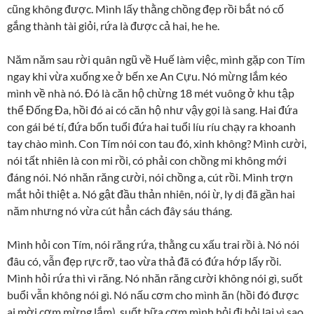
cũng không được. Mình lấy thằng chồng đẹp rồi bắt nó cố
gắng thành tài giỏi, rứa là được cả hai, he he.
Năm năm sau rời quân ngũ về Huế làm việc, mình gặp con Tím
ngay khi vừa xuống xe ở bến xe An Cựu. Nó mừng lắm kéo
mình về nhà nó. Đó là căn hộ chừng 18 mét vuông ở khu tập
thể Đống Đa, hồi đó ai có căn hộ như vậy gọi là sang. Hai đứa
con gái bé tí, đứa bốn tuổi đứa hai tuổi líu ríu chạy ra khoanh
tay chào mình. Con Tím nói con tau đó, xinh không? Mình cười,
nói tất nhiên là con mi rồi, có phải con chồng mi không mới
đáng nói. Nó nhăn răng cười, nói chồng a, cút rồi. Mình trợn
mắt hỏi thiệt a. Nó gật đầu thản nhiên, nói ừ, ly dị đã gần hai
năm nhưng nó vừa cút hẳn cách đây sáu tháng.
Mình hỏi con Tím, nói răng rứa, thằng cu xấu trai rồi à. Nó nói
đâu có, vẫn đẹp rực rỡ, tao vừa thả đã có đứa hớp lấy rồi.
Mình hỏi rứa thì vì răng. Nó nhăn răng cười không nói gì, suốt
buổi vẫn không nói gì. Nó nấu cơm cho mình ăn (hồi đó được
ai mời cơm mừng lắm), suốt bữa cơm mình hỏi đi hỏi lại vì sao