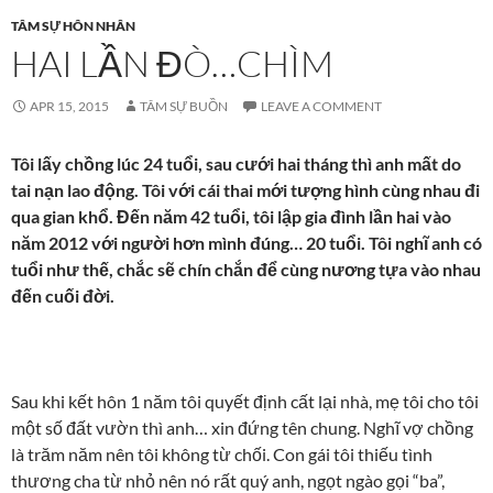
TÂM SỰ HÔN NHÂN
HAI LẦN ĐÒ…CHÌM
APR 15, 2015
TÂM SỰ BUỒN
LEAVE A COMMENT
Tôi lấy chồng lúc 24 tuổi, sau cưới hai tháng thì anh mất do
tai nạn lao động. Tôi với cái thai mới tượng hình cùng nhau đi
qua gian khổ. Đến năm 42 tuổi, tôi lập gia đình lần hai vào
năm 2012 với người hơn mình đúng… 20 tuổi. Tôi nghĩ anh có
tuổi như thế, chắc sẽ chín chắn để cùng nương tựa vào nhau
đến cuối đời.
Sau khi kết hôn 1 năm tôi quyết định cất lại nhà, mẹ tôi cho tôi
một số đất vườn thì anh… xin đứng tên chung. Nghĩ vợ chồng
là trăm năm nên tôi không từ chối. Con gái tôi thiếu tình
thương cha từ nhỏ nên nó rất quý anh, ngọt ngào gọi “ba”,