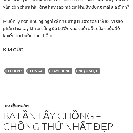
vẫn còn chưa hài lòng hay sao mà cứ khuấy động mái gia đình?
Muốn ly hôn nhưng nghĩ cảnh đứng trước tòa trả lời vì sao
phải chia tay khi ai cũng đã bước vào cuối dốc của cuộc đời
khiến tôi buồn thê thảm…
KIM CÚC
CHỬI VỢ
CON GAI
LẤY CHỒNG
NHẬU NHẸT
TRUYỆN NGẮN
BA LẦN LẤY CHỒNG –
CHỒNG THỨ NHẤT ĐẸP