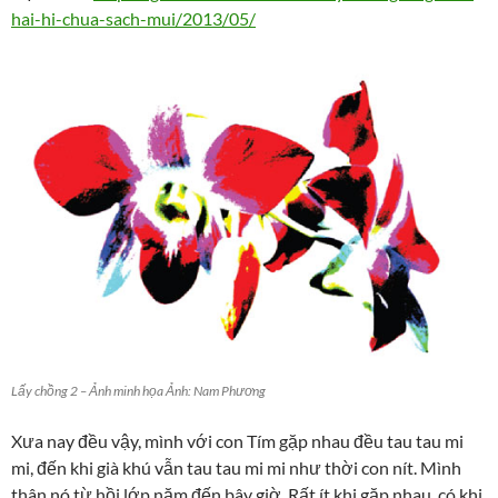
hai-hi-chua-sach-mui/2013/05/
Lấy chồng 2 – Ảnh minh họa Ảnh: Nam Phương
Xưa nay đều vậy, mình với con Tím gặp nhau đều tau tau mi
mi, đến khi già khú vẫn tau tau mi mi như thời con nít. Mình
thân nó từ hồi lớp năm đến bây giờ. Rất ít khi gặp nhau, có khi