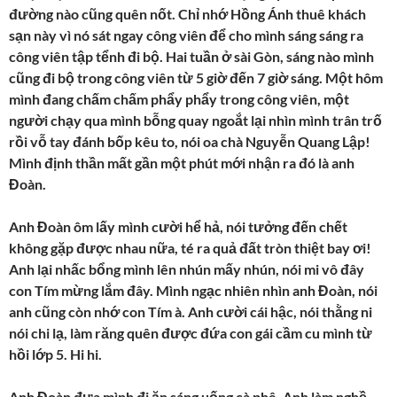
đường nào cũng quên nốt. Chỉ nhớ Hồng Ánh thuê khách
sạn này vì nó sát ngay công viên để cho mình sáng sáng ra
công viên tập tểnh đi bộ. Hai tuần ở sài Gòn, sáng nào mình
cũng đi bộ trong công viên từ 5 giờ đến 7 giờ sáng. Một hôm
mình đang chấm chấm phẩy phẩy trong công viên, một
người chạy qua mình bỗng quay ngoắt lại nhìn mình trân trố
rồi vỗ tay đánh bốp kêu to, nói oa chà Nguyễn Quang Lập!
Mình định thần mất gần một phút mới nhận ra đó là anh
Đoàn.
Anh Đoàn ôm lấy mình cười hể hả, nói tưởng đến chết
không gặp được nhau nữa, té ra quả đất tròn thiệt bay ơi!
Anh lại nhấc bổng mình lên nhún mấy nhún, nói mi vô đây
con Tím mừng lắm đây. Mình ngạc nhiên nhìn anh Đoàn, nói
anh cũng còn nhớ con Tím à. Anh cười cái hậc, nói thằng ni
nói chi lạ, làm răng quên được đứa con gái cầm cu mình từ
hồi lớp 5. Hi hi.
Anh Đoàn đưa mình đi ăn sáng uống cà phê. Anh làm nghề