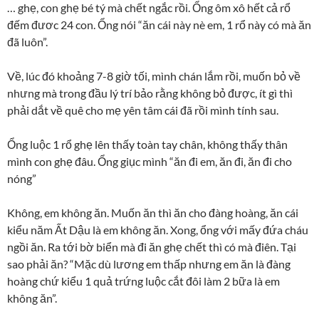
… ghẹ, con ghẹ bé tý mà chết ngắc rồi. Ổng ôm xô hết cả rổ
đếm đươc 24 con. Ổng nói “ăn cái này nè em, 1 rổ này có mà ăn
đã luôn”.
Về, lúc đó khoảng 7-8 giờ tối, mình chán lắm rồi, muốn bỏ về
nhưng mà trong đầu lý trí bảo rằng không bỏ được, ít gì thì
phải dắt về quê cho mẹ yên tâm cái đã rồi mình tính sau.
Ổng luộc 1 rổ ghẹ lên thấy toàn tay chân, không thấy thân
mình con ghẹ đâu. Ổng giục mình “ăn đi em, ăn đi, ăn đi cho
nóng”
Không, em không ăn. Muốn ăn thì ăn cho đàng hoàng, ăn cái
kiểu năm Ất Dậu là em không ăn. Xong, ổng với mấy đứa cháu
ngồi ăn. Ra tới bờ biển mà đi ăn ghẹ chết thì có mà điên. Tại
sao phải ăn? “Mặc dù lương em thấp nhưng em ăn là đàng
hoàng chứ kiểu 1 quả trứng luộc cắt đôi làm 2 bữa là em
không ăn”.