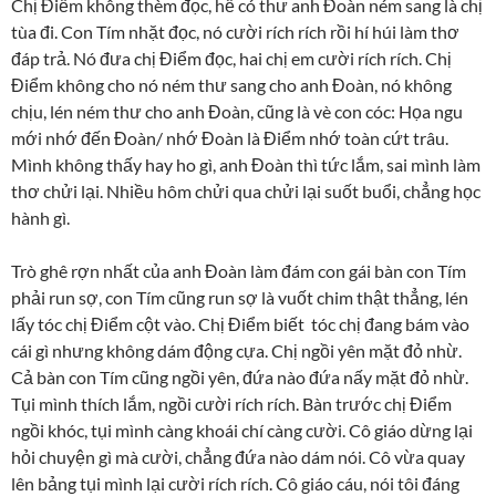
Chị Điểm không thèm đọc, hễ có thư anh Đoàn ném sang là chị
tùa đi. Con Tím nhặt đọc, nó cười rích rích rồi hí húi làm thơ
đáp trả. Nó đưa chị Điểm đọc, hai chị em cười rích rích. Chị
Điểm không cho nó ném thư sang cho anh Đoàn, nó không
chịu, lén ném thư cho anh Đoàn, cũng là vè con cóc: Họa ngu
mới nhớ đến Đoàn/ nhớ Đoàn là Điểm nhớ toàn cứt trâu.
Mình không thấy hay ho gì, anh Đoàn thì tức lắm, sai mình làm
thơ chửi lại. Nhiều hôm chửi qua chửi lại suốt buổi, chẳng học
hành gì.
Trò ghê rợn nhất của anh Đoàn làm đám con gái bàn con Tím
phải run sợ, con Tím cũng run sợ là vuốt chim thật thẳng, lén
lấy tóc chị Điểm cột vào. Chị Điểm biết tóc chị đang bám vào
cái gì nhưng không dám động cựa. Chị ngồi yên mặt đỏ nhừ.
Cả bàn con Tím cũng ngồi yên, đứa nào đứa nấy mặt đỏ nhừ.
Tụi mình thích lắm, ngồi cười rích rích. Bàn trước chị Điểm
ngồi khóc, tụi mình càng khoái chí càng cười. Cô giáo dừng lại
hỏi chuyện gì mà cười, chẳng đứa nào dám nói. Cô vừa quay
lên bảng tụi mình lại cười rích rích. Cô giáo cáu, nói tôi đáng