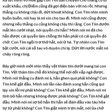
xuất khẩu, chị Điểm cũng đã gọi điện bàn với nó rồi. Nhưng
thằng cu không chịu đi, dứt khoát không. Con Tím nhìn mình
buồn buồn, nói hay là mi xin cho tau đi. Mình nói cũng được
nhưng nếu thằng cu cũng không chịu thì răng. Con Tím dướn
mắt lên cười nhạt, nói quyền chi hắn? Mình nói mi đã cho
hắn được cái quyền làm chồng thì hắn phải có cái quyền đó
chớ. Con Tím ngồi trơ thở hắt, nói ừ hè. Tự nhiên con Tím
bật cười, nói cái số tau vô duyên chi lạ. Dứt lời nước mắt nó
chảy ròng ròng.
Bây giờ mình mới nhìn thấy vệt thâm tím dưới mang tai con
Tím. Vệt thâm tím chỗ đó không thể nói dối vấp ngã được.
Mình nói thằng cu đánh mi à, hắn ghen quá phải không? Con
Tím khẽ gật đầu. Mình nói lần nào đánh xong hắn cũng quì
lạy xin lỗi mi phải không? Con Tím khẽ gật đầu. Mình nói mi
tính bỏ hắn nhưng không được phải không? Con Tím khẽ gật
đầu. Mình nói mi sợ bỏ hắn thì hắn sẽ đâm đầu vào tàu hỏa
tự tử phải không? Con Tím giật mình trợn mắt, nói ủa chớ