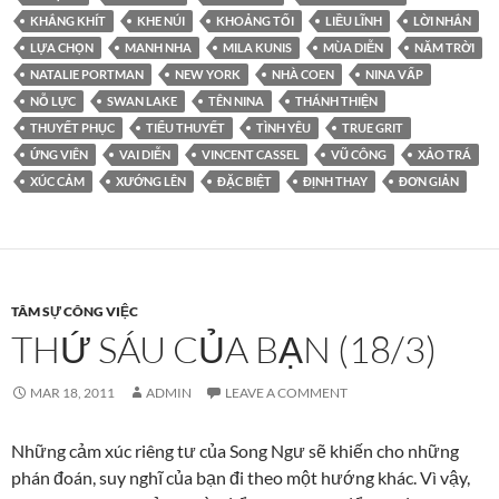
KHẮNG KHÍT
KHE NÚI
KHOẢNG TỐI
LIỀU LĨNH
LỜI NHẮN
LỰA CHỌN
MANH NHA
MILA KUNIS
MÙA DIỄN
NĂM TRỜI
NATALIE PORTMAN
NEW YORK
NHÀ COEN
NINA VẤP
NỖ LỰC
SWAN LAKE
TÊN NINA
THÁNH THIỆN
THUYẾT PHỤC
TIỂU THUYẾT
TÌNH YÊU
TRUE GRIT
ỨNG VIÊN
VAI DIỄN
VINCENT CASSEL
VŨ CÔNG
XẢO TRÁ
XÚC CẢM
XƯỚNG LÊN
ĐẶC BIỆT
ĐỊNH THAY
ĐƠN GIẢN
TÂM SỰ CÔNG VIỆC
THỨ SÁU CỦA BẠN (18/3)
MAR 18, 2011
ADMIN
LEAVE A COMMENT
Những cảm xúc riêng tư của Song Ngư sẽ khiến cho những
phán đoán, suy nghĩ của bạn đi theo một hướng khác. Vì vậy,