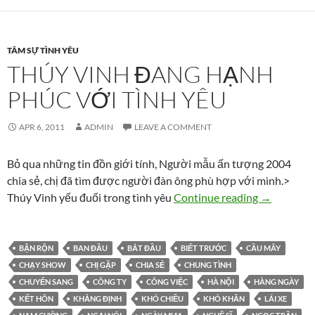
TÂM SỰ TÌNH YÊU
THÚY VINH ĐANG HẠNH
PHÚC VỚI TÌNH YÊU
APR 6, 2011
ADMIN
LEAVE A COMMENT
Bỏ qua những tin đồn giới tính, Người mẫu ấn tượng 2004
chia sẻ, chị đã tìm được người đàn ông phù hợp với mình.>
Thúy Vinh 
Thúy Vinh yếu đuối trong tình yêu
Continue reading
→
BẬN RỘN
BAN ĐẦU
BẮT ĐẦU
BIẾT TRƯỚC
CẦU MÂY
CHẠY SHOW
CHỊ GẶP
CHIA SẺ
CHUNG TÌNH
CHUYỂN SANG
CÔNG TY
CÔNG VIỆC
HÀ NỘI
HÀNG NGÀY
KẾT HÔN
KHẲNG ĐỊNH
KHÓ CHIỀU
KHÓ KHĂN
LÁI XE