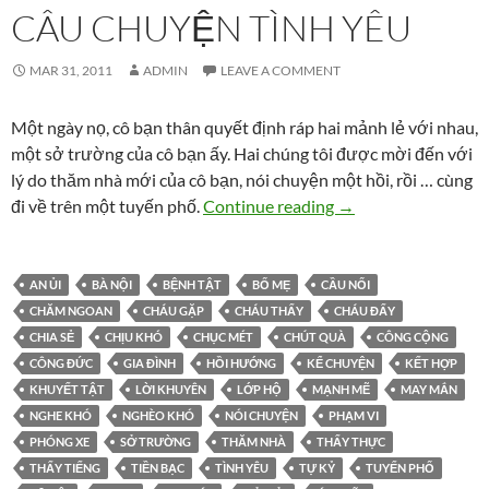
CÂU CHUYỆN TÌNH YÊU
MAR 31, 2011
ADMIN
LEAVE A COMMENT
Một ngày nọ, cô bạn thân quyết định ráp hai mảnh lẻ với nhau,
một sở trường của cô bạn ấy. Hai chúng tôi được mời đến với
lý do thăm nhà mới của cô bạn, nói chuyện một hồi, rồi … cùng
Câu chuyện tình yê
đi về trên một tuyến phố.
Continue reading
→
AN ỦI
BÀ NỘI
BỆNH TẬT
BỐ MẸ
CẦU NỐI
CHĂM NGOAN
CHÁU GẶP
CHÁU THẤY
CHÁU ĐẤY
CHIA SẺ
CHỊU KHÓ
CHỤC MÉT
CHÚT QUÀ
CÔNG CỘNG
CÔNG ĐỨC
GIA ĐÌNH
HỒI HƯỚNG
KỂ CHUYỆN
KẾT HỢP
KHUYẾT TẬT
LỜI KHUYÊN
LỚP HỘ
MẠNH MẼ
MAY MẮN
NGHE KHÓ
NGHÈO KHÓ
NÓI CHUYỆN
PHẠM VI
PHÓNG XE
SỞ TRƯỜNG
THĂM NHÀ
THẤY THỰC
THẤY TIẾNG
TIỀN BẠC
TÌNH YÊU
TỰ KỶ
TUYẾN PHỐ