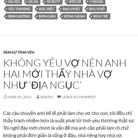
XÃ HỘI
XA XA
XE BUÝT
XỞI LỞI
Ý NGHĨA
YÊU THƯƠNG
ĐẶC BIỆT
ĐẠO PHẬT
ĐAU KHỔ
ĐỊNH HƯỚNG
ĐƠN GIẢN
ĐỒNG HÀNH
ĐỨA TRẺ
TÂM SỰ TÌNH YÊU
KHÔNG YÊU VỢ NÊN ANH
HAI MỚI THẤY NHÀ VỢ
NHƯ ‘ĐỊA NGỤC’
MAR 30, 2011
ADMIN
LEAVE A COMMENT
Các câu chuyện anh kể lể phải làm cho vợ cho con, tôi đều chỉ
thấy trách nhiệm hơn là xuất phát từ tình yêu thương thật sự.
Tôi nghĩ đây mới chính là vấn đề mà anh cần phải làm rõ chứ
không phải đơn giản là sống ở đâu, nhà riêng hay nhà vợ.