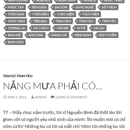
NAM CƯỜNG
NGẠI NÓI
NGÀY MƯA
NGHỆ SĨ
NGỌC TRẦN
PHỨC TẠP
RÈN GIŨA
SÀI GÒN
SANG NGHỀ
SỞ THÍCH
THỜI GIAN
THỜI ĐIỂM
THỰC HIỆN
THÚY HIỀN
THÚY VINH
TIỀN BẠC
TÌNH CẢM
TỈNH TÁO
TÌNH YÊU
TƯƠNG LAI
ƯA THÍCH
VẤN ĐỀ
VỊ TRÍ
ZAI ZAI
ĐAM MÊ
ĐÀN ÔNG
ĐÁNH GIÁ
ĐÌNH ĐÁM
ĐỘI TUYỂN
ĐƠN GIẢN
TÂM SỰ TÌNH YÊU
NẮNG MƯA PHẢI CÓ…
APR 3, 2011
ADMIN
LEAVE A COMMENT
TT – Mấy chục năm trước, thi sĩ Nguyễn Bính đã thốt lên lời
ghen với cô người yêu nhỏ xinh của mình: Tôi muốn môi cô chỉ
mỉm cười/ Những lúc có tôi và mắt chỉ/ Nhìn tôi những lúc tôi