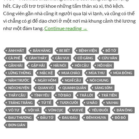
hết. Cây cối trơ trọi khoe những tấm thân xù xì, thô kệch.
Công viên gần nhà cũng ít người qua lại vì lạnh, và cũng có thể
vì chẳng có gì để dạo chơi ở một nơi mà khung cảnh thê lương
Sự thật
như một đám tang.
Continue reading
→
ÁNH MẮT
BÁN HÀNG
BE BÉT
BỆNH VIỆN
BỐ TỚ
CÀ PHÊ
CẢM THẤY
CẬU VUI
CỐ GẮNG
CỨU VÃN
GẦN HẢI
GẶP HẢI
HẢI NÓI
HỎI CẬU
HỐI HẬN
LỮNG THỮNG
MẶC KỆ
MUA CHÁO
MÙA THU
MÙA ĐÔNG
NĂM TRƯỚC
NGÀY HÔM
NGHĨ CẬU
NÓI CHUNG
NÓI CHUYỆN
QUAN VŨ
QUANH QUẨN
SÁNG SỚM
THẤY CẬU
TÌNH YÊU
TỜ BÁO
TRẢ LỜI
TRẢ TIỀN
TRẮNG TRẮNG
TỬ TẾ
TƯƠI CƯỜI
U NÃO
VAI HAI
VÔ TƯ
VỘI VÃ
VÓN CỤC
VUI VẺ
YẾU ĐUỐI
ĐÀN ÔNG
ĐAU THƯƠNG
ĐẦU TỚ
ĐAU ĐÁU
ĐÊM KHUYA
ĐỎ ĐỎ
ĐƠN GIẢN