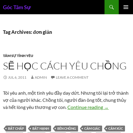
Skip
Search
Góc Tâm Sự
to
PRIMAR
content
MENU
Tag Archives: đơn giản
TÂM SỰ TÌNH YÊU
SẼ HỌC CÁCH YÊU CHỒNG
JUL 6, 2011
ADMIN
LEAVE A COMMENT
Tôi yêu anh, một tình yêu đầy day dứt. Nhưng tôi lại trở thành
vợ của người khác. Chồng tôi, người đàn ông tốt, chung thủy
Sẽ học cách y
và hết lòng yêu thương vợ con.
Continue reading
→
BẤT CHẤP
BẤT HẠNH
BÊN CHỒNG
CẢM GIÁC
CẢM XÚC