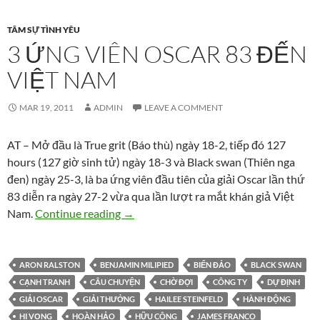
TÂM SỰ TÌNH YÊU
3 ỨNG VIÊN OSCAR 83 ĐẾN
VIỆT NAM
MAR 19, 2011
ADMIN
LEAVE A COMMENT
AT – Mở đầu là True grit (Báo thù) ngày 18-2, tiếp đó 127
hours (127 giờ sinh tử) ngày 18-3 và Black swan (Thiên nga
đen) ngày 25-3, là ba ứng viên đầu tiên của giải Oscar lần thứ
83 diễn ra ngày 27-2 vừa qua lần lượt ra mắt khán giả Việt
3 ứng viên Oscar 83 đến Việt Nam
Nam.
Continue reading
→
ARON RALSTON
BENJAMIN MILIPIED
BIỂN ĐẢO
BLACK SWAN
CẠNH TRANH
CÂU CHUYỆN
CHỜ ĐỢI
CÔNG TY
DỰ ĐỊNH
GIẢI OSCAR
GIẢI THƯỞNG
HAILEE STEINFELD
HÀNH ĐỘNG
HI VỌNG
HOÀN HẢO
HỮU CÔNG
JAMES FRANCO