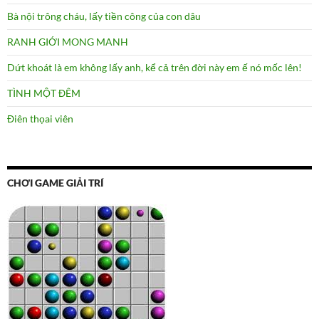
Bà nội trông cháu, lấy tiền công của con dâu
RANH GIỚI MONG MANH
Dứt khoát là em không lấy anh, kể cả trên đời này em ế nó mốc lên!
TÌNH MỘT ĐÊM
Điên thọai viên
CHƠI GAME GIẢI TRÍ