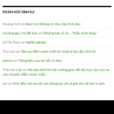
PHẢN HỒI TÂM SỰ
Hoang Anh
on
Bạn trai không có nhu cầu tình dục
chuông gọi y tá để bàn
on
Những bác sĩ có… “thần kinh thép”
Lê Thị Then
on
Nghề nghiệp
Tho con
on
Tâm sự đẫm nước mắt từ công ty đa cấp Unicity
admin
on
Tiếng kêu cứu từ nỗi cô đơn
Trần thị luật
on
Mẹ đau khổ tìm kẻ cưỡng gian để lấy tuỷ cứu con và
câu chuyện đẫm nước mắt…
sói
on
Anh đến với em khi em đang tan vỡ và giờ em vỡ tan vì anh.