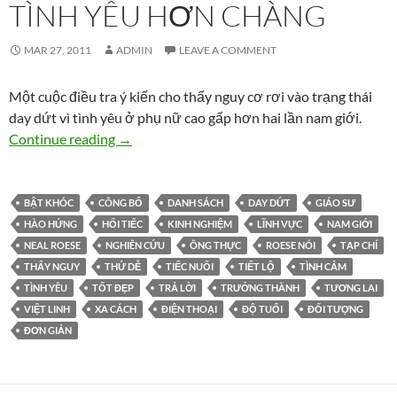
TÌNH YÊU HƠN CHÀNG
MAR 27, 2011
ADMIN
LEAVE A COMMENT
Một cuộc điều tra ý kiến cho thấy nguy cơ rơi vào trạng thái
day dứt vì tình yêu ở phụ nữ cao gấp hơn hai lần nam giới.
Nàng hay hối tiếc về tình yêu hơn chàng
Continue reading
→
BẬT KHÓC
CÔNG BỐ
DANH SÁCH
DAY DỨT
GIÁO SƯ
HÀO HỨNG
HỐI TIẾC
KINH NGHIỆM
LĨNH VỰC
NAM GIỚI
NEAL ROESE
NGHIÊN CỨU
ÔNG THỰC
ROESE NÓI
TẠP CHÍ
THẤY NGUY
THỨ DỄ
TIẾC NUỐI
TIẾT LỘ
TÌNH CẢM
TÌNH YÊU
TỐT ĐẸP
TRẢ LỜI
TRƯỞNG THÀNH
TƯƠNG LAI
VIỆT LINH
XA CÁCH
ĐIỆN THOẠI
ĐỘ TUỔI
ĐỐI TƯỢNG
ĐƠN GIẢN