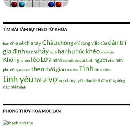
TÌM BÀI TÂM SỰ THEO TỪ KHÓA
Châu
dân trí
chóng
chia tay
chia sẻ
chỉ
công việc
của
bạn
hãy
gia đình
khéo
hạnh phúc
hà nội
hạnh
khó khăn
Lửa
léo
Không
người
mình
nên
ngoại tình
như
ly hôn
mẹ
một
Tình
theo
thời gian
tình cảm
phụ nữ
quan tâm
trái tim
tình yêu
vợ
Tôi
vợ chồng
yêu
đàn ông
đau khổ
đúng
với
đặc biệt
định
PHONG THỦY HOA MỘC LAN