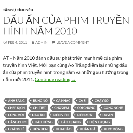
TÂM SỰ TÌNH YÊU
DẤU ẤN CỦA PHIM TRUYỀN
HÌNH NĂM 2010
FEB 4, 2011
ADMIN
LEAVE A COMMENT
AT – Năm 2010 đánh dấu sự phát triển mạnh mẽ của phim
truyền hình Việt. Mời bạn cùng Áo Trắng điểm lại những dấu
ấn của phim truyền hình trong năm và những xu hướng trong
Dấu ấn của phim truyền hình
năm mới 2011.
Continue reading
→
ÁNH SÁNG
BÙNG NỔ
CA NHẠC
CA SĨ
CHẠY SÔ
CHÉP KỊCH
CHI TIẾT
CHỜ XEM
COI CHỪNG
CÔNG NGHỆ
CÙNG VỚI
DẤU ẤN
DIỄN VIÊN
DIỄN XUẤT
DỰ ÁN
HÃNG PHIM
HÀO HỨNG
HÀO QUANG
HIỆN TƯỢNG
HOÀNG LÊ
HỨA HẸN
KHAI BÁO
KHÁN GIẢ
KHỞI ĐỘNG