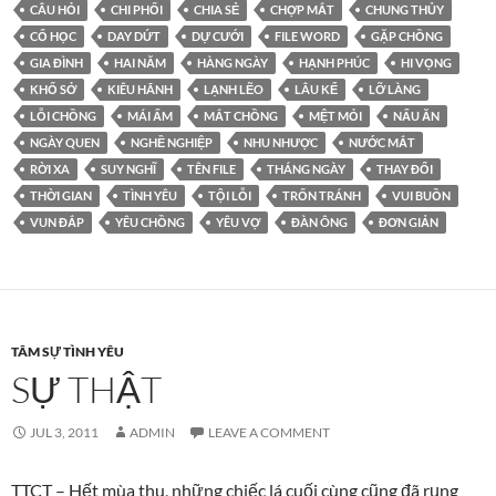
CÂU HỎI
CHI PHỐI
CHIA SẺ
CHỢP MẮT
CHUNG THỦY
CỐ HỌC
DAY DỨT
DỰ CƯỚI
FILE WORD
GẶP CHỒNG
GIA ĐÌNH
HAI NĂM
HÀNG NGÀY
HẠNH PHÚC
HI VỌNG
KHỔ SỞ
KIÊU HÃNH
LẠNH LẼO
LÂU KỂ
LỠ LÀNG
LỖI CHỒNG
MÁI ẤM
MẮT CHỒNG
MỆT MỎI
NẤU ĂN
NGÀY QUEN
NGHỀ NGHIỆP
NHU NHƯỢC
NƯỚC MẮT
RỜI XA
SUY NGHĨ
TÊN FILE
THÁNG NGÀY
THAY ĐỔI
THỜI GIAN
TÌNH YÊU
TỘI LỖI
TRỐN TRÁNH
VUI BUỒN
VUN ĐẮP
YÊU CHỒNG
YÊU VỢ
ĐÀN ÔNG
ĐƠN GIẢN
TÂM SỰ TÌNH YÊU
SỰ THẬT
JUL 3, 2011
ADMIN
LEAVE A COMMENT
TTCT – Hết mùa thu, những chiếc lá cuối cùng cũng đã rụng