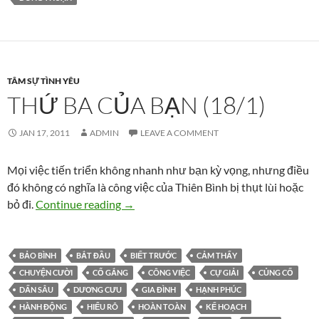
TÂM SỰ TÌNH YÊU
THỨ BA CỦA BẠN (18/1)
JAN 17, 2011
ADMIN
LEAVE A COMMENT
Mọi việc tiến triển không nhanh như bạn kỳ vọng, nhưng điều
đó không có nghĩa là công việc của Thiên Bình bị thụt lùi hoặc
Thứ ba của bạn (18/1)
bỏ đi.
Continue reading
→
BẢO BÌNH
BẮT ĐẦU
BIẾT TRƯỚC
CẢM THẤY
CHUYỆN CƯỜI
CỐ GẮNG
CÔNG VIỆC
CỰ GIẢI
CỦNG CỐ
DẤN SÂU
DƯƠNG CƯU
GIA ĐÌNH
HẠNH PHÚC
HÀNH ĐỘNG
HIỂU RÕ
HOÀN TOÀN
KẾ HOẠCH