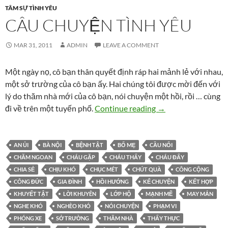
TÂM SỰ TÌNH YÊU
CÂU CHUYỆN TÌNH YÊU
MAR 31, 2011
ADMIN
LEAVE A COMMENT
Một ngày nọ, cô bạn thân quyết định ráp hai mảnh lẻ với nhau,
một sở trường của cô bạn ấy. Hai chúng tôi được mời đến với
lý do thăm nhà mới của cô bạn, nói chuyện một hồi, rồi … cùng
Câu chuyện tình yê
đi về trên một tuyến phố.
Continue reading
→
AN ỦI
BÀ NỘI
BỆNH TẬT
BỐ MẸ
CẦU NỐI
CHĂM NGOAN
CHÁU GẶP
CHÁU THẤY
CHÁU ĐẤY
CHIA SẺ
CHỊU KHÓ
CHỤC MÉT
CHÚT QUÀ
CÔNG CỘNG
CÔNG ĐỨC
GIA ĐÌNH
HỒI HƯỚNG
KỂ CHUYỆN
KẾT HỢP
KHUYẾT TẬT
LỜI KHUYÊN
LỚP HỘ
MẠNH MẼ
MAY MẮN
NGHE KHÓ
NGHÈO KHÓ
NÓI CHUYỆN
PHẠM VI
PHÓNG XE
SỞ TRƯỜNG
THĂM NHÀ
THẤY THỰC