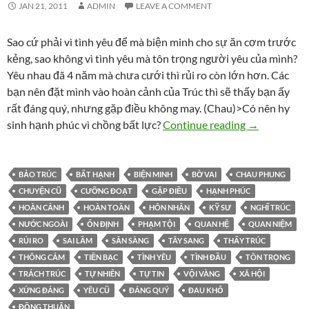
JAN 21, 2011
ADMIN
LEAVE A COMMENT
Sao cứ phải vì tình yêu để mà biện minh cho sự ăn cơm trước
kẻng, sao không vì tình yêu mà tôn trọng người yêu của mình?
Yêu nhau đã 4 năm mà chưa cưới thì rủi ro còn lớn hơn. Các
bạn nên đặt mình vào hoàn cảnh của Trúc thì sẽ thấy bạn ấy
rất đáng quý, nhưng gặp điều không may. (Chau)>Có nên hy
Trúc không đ
sinh hạnh phúc vì chồng bất lực?
Continue reading
→
BẢO TRÚC
BẤT HẠNH
BIỆN MINH
BỜ VAI
CHAU PHUNG
CHUYỆN CŨ
CƯỠNG ĐOẠT
GẶP ĐIỀU
HẠNH PHÚC
HOÀN CẢNH
HOÀN TOÀN
HÔN NHÂN
KỸ SƯ
NGHĨ TRÚC
NƯỚC NGOÀI
ỔN ĐỊNH
PHẠM TỘI
QUAN HỆ
QUAN NIỆM
RỦI RO
SAI LẦM
SẴN SÀNG
TÂY SANG
THẤY TRÚC
THÔNG CẢM
TIỀN BẠC
TÌNH YÊU
TÌNH ĐẦU
TÔN TRỌNG
TRÁCH TRÚC
TỰ NHIÊN
TỰ TIN
VỘI VÀNG
XÃ HỘI
XỨNG ĐÁNG
YÊU CŨ
ĐÁNG QUÝ
ĐAU KHỔ
ĐỒNG THUẬN