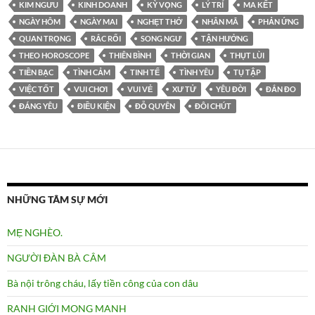
KIM NGƯU
KINH DOANH
KỲ VỌNG
LÝ TRÍ
MA KẾT
NGÀY HÔM
NGÀY MAI
NGHẸT THỞ
NHÂN MÃ
PHẢN ỨNG
QUAN TRỌNG
RẮC RỐI
SONG NGƯ
TẬN HƯỞNG
THEO HOROSCOPE
THIÊN BÌNH
THỜI GIAN
THỤT LÙI
TIỀN BẠC
TÌNH CẢM
TINH TẾ
TÌNH YÊU
TỤ TẬP
VIỆC TỐT
VUI CHƠI
VUI VẺ
XƯ TỬ
YÊU ĐỜI
ĐẮN ĐO
ĐÁNG YÊU
ĐIỀU KIỆN
ĐỖ QUYÊN
ĐÔI CHÚT
NHỮNG TÂM SỰ MỚI
MẸ NGHÈO.
NGƯỜI ĐÀN BÀ CÂM
Bà nội trông cháu, lấy tiền công của con dâu
RANH GIỚI MONG MANH