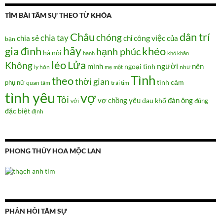
TÌM BÀI TÂM SỰ THEO TỪ KHÓA
Châu
dân trí
chóng
chia tay
chia sẻ
chỉ
công việc
của
bạn
hãy
gia đình
khéo
hạnh phúc
hà nội
hạnh
khó khăn
Lửa
léo
Không
người
mình
nên
ngoại tình
như
ly hôn
mẹ
một
Tình
theo
thời gian
tình cảm
phụ nữ
quan tâm
trái tim
tình yêu
vợ
Tôi
vợ chồng
yêu
đàn ông
đau khổ
đúng
với
đặc biệt
định
PHONG THỦY HOA MỘC LAN
PHẢN HỒI TÂM SỰ