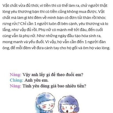
Vật chất vừa đủ thôi, vì tiền thì có thể làm ra, chứ người thật
lòng yêu thương bạn thì có tiền cũng không mua được. Vật
chất mà làm gì khi đêm về mình bạn cô đơn tủi thân rồi khóc
rưng rức? Chỉ cần 1 người luôn đi bên cạnh, yêu thương và lo
lắng, như vậy đủ rồi. Phụ nữ có mạnh mẽ tới đâu, đến cuối
cùng vẫn là phụ nữ. Như những ngày đầu tạo hóa sinh ra,
mong manh và yếu đuối. Vì vậy, họ vẫn cần đến 1 người đàn
ông, để mỗi đêm về đưa cánh tay cho họ gối và ôm họ vào lòng.