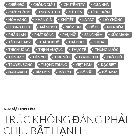
CHIẾN ĐỎ
CHỒNG GIẤU
CHUYỀN TAY
CỬA NHÀ
CƯỚI CHỒNG
ESTONIA TIN
GÀ TIẾN
HÌNH TRÒN
HÓA VÀNG
KHÁN GIẢ
KHÍ TẾT
LA PAZ
LẤY CHỒNG
LƯƠNG THỰC
MÂM NGŨ
NIỀM TIN
NỘI Y
NỬA ĐÊM
PHẦN LAN
PHÁT SÓNG
PHỤ NỮ
SANG NĂM
SỨC MẠNH
TÊN KALIADY
THÀNH PHỐ
THẬP NHỊ
THI HÁT
THÍCH UỐNG
THỊNH VƯỢNG
THỰC TẾ
THÙNG NƯỚC
TIỀN BẠC
TIỀN XU
TÌNH YÊU
TRANH THỦ
TRÒ THỨ
TRUYỀN SÓNG
TƯỢNG TRƯNG
VIỆT NAM
ĐẶC BIỆT
ĐAN MẠCH
ĐĨA HOA
ĐỒ LÓT
ĐỒ VẬT
ĐỘI NAM
TÂM SỰ TÌNH YÊU
TRÚC KHÔNG ĐÁNG PHẢI
CHỊU BẤT HẠNH