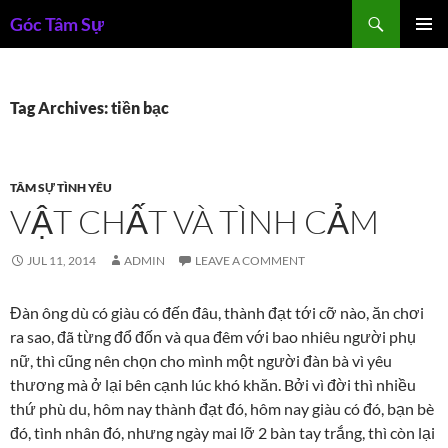
Skip
Search
Góc Tâm Sự
to
PRIMAR
content
MENU
Tag Archives: tiền bạc
TÂM SỰ TÌNH YÊU
VẬT CHẤT VÀ TÌNH CẢM
JUL 11, 2014
ADMIN
LEAVE A COMMENT
Đàn ông dù có giàu có đến đâu, thành đạt tới cỡ nào, ăn chơi
ra sao, đã từng đổ đốn và qua đêm với bao nhiêu người phụ
nữ, thì cũng nên chọn cho mình một người đàn bà vì yêu
thương mà ở lại bên cạnh lúc khó khăn. Bởi vì đời thì nhiều
thứ phù du, hôm nay thành đạt đó, hôm nay giàu có đó, bạn bè
đó, tình nhân đó, nhưng ngày mai lỡ 2 bàn tay trắng, thì còn lại