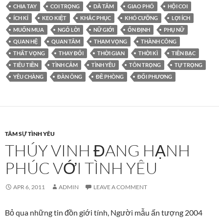
CHIA TAY
COI TRỌNG
DÃ TÂM
GIAO PHÓ
HỘI COI
ÍCH KỈ
KEO KIỆT
KHẮC PHỤC
KHÓ CƯỠNG
LỢI ÍCH
MUỐN MUA
NGỎ LỜI
NỮ GIỚI
ỔN ĐỊNH
PHỤ NỮ
QUAN HỆ
QUAN TÂM
THAM VỌNG
THÀNH CÔNG
THẤT VỌNG
THAY ĐỔI
THỜI GIAN
THỜI KÌ
TIỀN BẠC
TIÊU TIỀN
TÌNH CẢM
TÌNH YÊU
TÔN TRỌNG
TỰ TRỌNG
YÊU CHÀNG
ĐÀN ÔNG
ĐỀ PHÒNG
ĐỐI PHƯƠNG
TÂM SỰ TÌNH YÊU
THÚY VINH ĐANG HẠNH
PHÚC VỚI TÌNH YÊU
APR 6, 2011
ADMIN
LEAVE A COMMENT
Bỏ qua những tin đồn giới tính, Người mẫu ấn tượng 2004