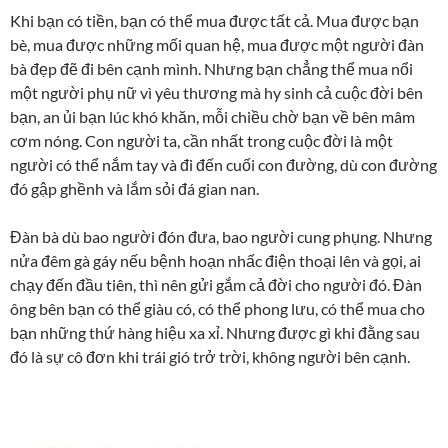
Khi bạn có tiền, bạn có thể mua được tất cả. Mua được bạn
bè, mua được những mối quan hệ, mua được một người đàn
bà đẹp đẽ đi bên cạnh mình. Nhưng bạn chẳng thể mua nổi
một người phụ nữ vì yêu thương mà hy sinh cả cuộc đời bên
bạn, an ủi bạn lúc khó khăn, mỗi chiều chờ bạn về bên mâm
cơm nóng. Con người ta, cần nhất trong cuộc đời là một
người có thể nắm tay và đi đến cuối con đường, dù con đường
đó gập ghềnh và lắm sỏi đá gian nan.
Đàn bà dù bao người đón đưa, bao người cung phụng. Nhưng
nửa đêm gà gáy nếu bệnh hoạn nhấc điện thoại lên và gọi, ai
chạy đến đầu tiên, thì nên gửi gắm cả đời cho người đó. Đàn
ông bên bạn có thể giàu có, có thể phong lưu, có thể mua cho
bạn những thứ hàng hiệu xa xỉ. Nhưng được gì khi đằng sau
đó là sự cô đơn khi trái gió trở trời, không người bên cạnh.