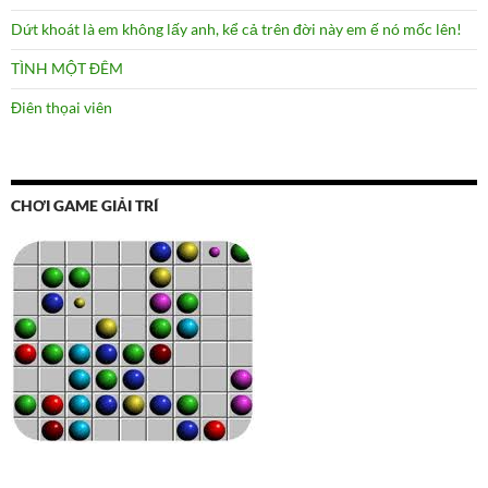
Dứt khoát là em không lấy anh, kể cả trên đời này em ế nó mốc lên!
TÌNH MỘT ĐÊM
Điên thọai viên
CHƠI GAME GIẢI TRÍ