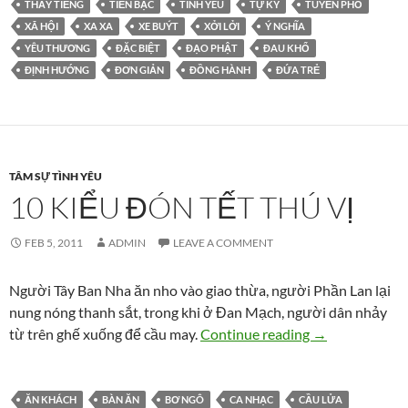
THẤY TIẾNG
TIỀN BẠC
TÌNH YÊU
TỰ KỶ
TUYẾN PHỐ
XÃ HỘI
XA XA
XE BUÝT
XỞI LỞI
Ý NGHĨA
YÊU THƯƠNG
ĐẶC BIỆT
ĐẠO PHẬT
ĐAU KHỔ
ĐỊNH HƯỚNG
ĐƠN GIẢN
ĐỒNG HÀNH
ĐỨA TRẺ
TÂM SỰ TÌNH YÊU
10 KIỂU ĐÓN TẾT THÚ VỊ
FEB 5, 2011
ADMIN
LEAVE A COMMENT
Người Tây Ban Nha ăn nho vào giao thừa, người Phần Lan lại
nung nóng thanh sắt, trong khi ở Đan Mạch, người dân nhảy
10 kiểu đón Tết
từ trên ghế xuống để cầu may.
Continue reading
→
ĂN KHÁCH
BÀN ĂN
BƠ NGÔ
CA NHẠC
CẦU LỬA