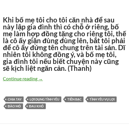
Khi bố mẹ tôi cho tôi căn nhà để sau
này lập gia đình thì có chỗ ở riêng, bố
mẹ làm hợp đồng tặng cho riêng tôi, thế
là cô ấy giận đùng đùng lên, bắt tôi phải
để cô ấy đứng tên chung trên tài sản. Dĩ
nhiên tôi không đồng ý, và bố mẹ tôi,
gia đình tôi nếu biết chuyện này cũng
sẽ kịch liệt ngăn cản. (Thanh)
Quá ngán ngẩm vì bạn gái chỉ yêu tiền của tôi
Continue reading
→
CHIA TAY
LỢI DỤNG TÌNH YÊU
TIỀN BẠC
TÌNH YÊU VỤ LỢI
ĐÀO MỎ
ĐAU KHỔ