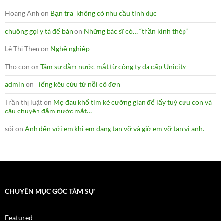
Hoang Anh
on
Bạn trai không có nhu cầu tình dục
chuông gọi y tá để bàn
on
Những bác sĩ có… “thần kinh thép”
Lê Thị Then
on
Nghề nghiệp
Tho con
on
Tâm sự đẫm nước mắt từ công ty đa cấp Unicity
admin
on
Tiếng kêu cứu từ nỗi cô đơn
Trần thị luật
on
Mẹ đau khổ tìm kẻ cưỡng gian để lấy tuỷ cứu con và
câu chuyện đẫm nước mắt…
sói
on
Anh đến với em khi em đang tan vỡ và giờ em vỡ tan vì anh.
CHUYÊN MỤC GÓC TÂM SỰ
Featured