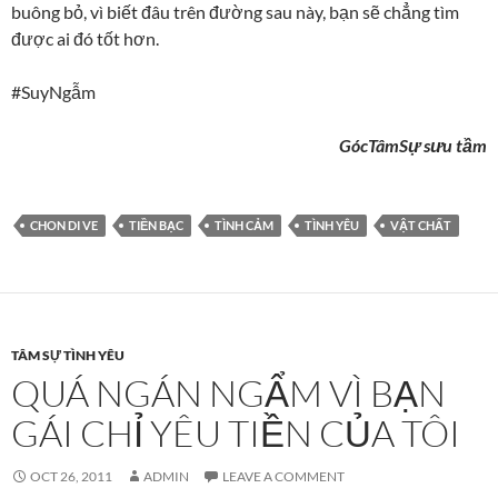
buông bỏ, vì biết đâu trên đường sau này, bạn sẽ chẳng tìm
được ai đó tốt hơn.
#SuyNgẫm
GócTâmSự sưu tầm
CHON DI VE
TIỀN BẠC
TÌNH CẢM
TÌNH YÊU
VẬT CHẤT
TÂM SỰ TÌNH YÊU
QUÁ NGÁN NGẨM VÌ BẠN
GÁI CHỈ YÊU TIỀN CỦA TÔI
OCT 26, 2011
ADMIN
LEAVE A COMMENT