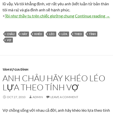
lũ vậy. Và tôi khẳng định, vợ rất yêu anh (kết luận từ bản thân
tôi mà ra) và gia đình anh sẽ hạnh phúc.
Anh 
>
Tôi như thầy tu trên chiếc giường chung
Continue reading
→
CHÂU
HÃY
KHÉO
LÉO
LỬA
THEO
TÌNH
VỢ
TÂM SỰ GIA ĐÌNH
ANH CHÂU HÃY KHÉO LÉO
LỰA THEO TÍNH VỢ
OCT 27, 2010
ADMIN
LEAVE A COMMENT
Vợ chồng sống với nhau cả đời, anh hãy khéo léo lựa theo tính