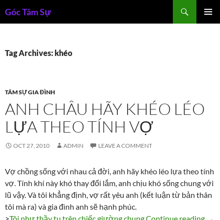
Skip
Search
Góc Tâm Sự
to
PRIMAR
content
MENU
Tag Archives: khéo
TÂM SỰ GIA ĐÌNH
ANH CHÂU HÃY KHÉO LÉO
LỰA THEO TÍNH VỢ
OCT 27, 2010
ADMIN
LEAVE A COMMENT
Vợ chồng sống với nhau cả đời, anh hãy khéo léo lựa theo tính
vợ. Tính khí này khó thay đổi lắm, anh chịu khó sống chung với
lũ vậy. Và tôi khẳng định, vợ rất yêu anh (kết luận từ bản thân
tôi mà ra) và gia đình anh sẽ hạnh phúc.
Anh 
>
Tôi như thầy tu trên chiếc giường chung
Continue reading
→