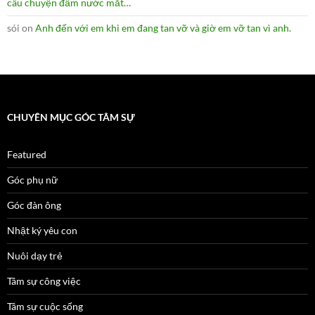
câu chuyện đẫm nước mắt…
sói
on
Anh đến với em khi em đang tan vỡ và giờ em vỡ tan vì anh.
CHUYÊN MỤC GÓC TÂM SỰ
Featured
Góc phụ nữ
Góc đàn ông
Nhật ký yêu con
Nuôi dạy trẻ
Tâm sự công việc
Tâm sự cuộc sống