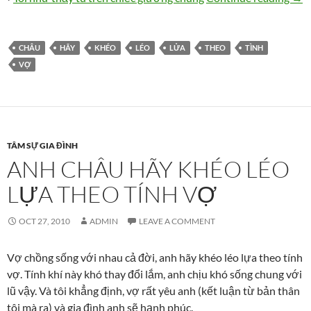
CHÂU
HÃY
KHÉO
LÉO
LỬA
THEO
TÌNH
VỢ
TÂM SỰ GIA ĐÌNH
ANH CHÂU HÃY KHÉO LÉO
LỰA THEO TÍNH VỢ
OCT 27, 2010
ADMIN
LEAVE A COMMENT
Vợ chồng sống với nhau cả đời, anh hãy khéo léo lựa theo tính
vợ. Tính khí này khó thay đổi lắm, anh chịu khó sống chung với
lũ vậy. Và tôi khẳng định, vợ rất yêu anh (kết luận từ bản thân
tôi mà ra) và gia đình anh sẽ hạnh phúc.