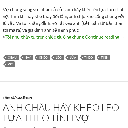
Vợ chồng sống với nhau cả đời, anh hãy khéo léo lựa theo tính
vợ. Tính khí này khó thay đổi lắm, anh chịu khó sống chung với
lũ vậy. Và tôi khẳng định, vợ rất yêu anh (kết luận từ bản thân
tôi mà ra) và gia đình anh sẽ hạnh phúc.
Anh 
>
Tôi như thầy tu trên chiếc giường chung
Continue reading
→
CHÂU
HÃY
KHÉO
LÉO
LỬA
THEO
TÌNH
VỢ
TÂM SỰ GIA ĐÌNH
ANH CHÂU HÃY KHÉO LÉO
LỰA THEO TÍNH VỢ