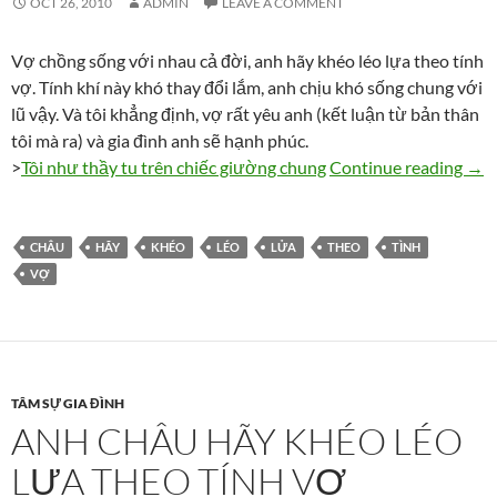
OCT 26, 2010
ADMIN
LEAVE A COMMENT
Vợ chồng sống với nhau cả đời, anh hãy khéo léo lựa theo tính
vợ. Tính khí này khó thay đổi lắm, anh chịu khó sống chung với
lũ vậy. Và tôi khẳng định, vợ rất yêu anh (kết luận từ bản thân
tôi mà ra) và gia đình anh sẽ hạnh phúc.
Anh 
>
Tôi như thầy tu trên chiếc giường chung
Continue reading
→
CHÂU
HÃY
KHÉO
LÉO
LỬA
THEO
TÌNH
VỢ
TÂM SỰ GIA ĐÌNH
ANH CHÂU HÃY KHÉO LÉO
LỰA THEO TÍNH VỢ