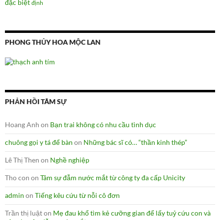
đặc biệt
định
PHONG THỦY HOA MỘC LAN
PHẢN HỒI TÂM SỰ
Hoang Anh
on
Bạn trai không có nhu cầu tình dục
chuông gọi y tá để bàn
on
Những bác sĩ có… “thần kinh thép”
Lê Thị Then
on
Nghề nghiệp
Tho con
on
Tâm sự đẫm nước mắt từ công ty đa cấp Unicity
admin
on
Tiếng kêu cứu từ nỗi cô đơn
Trần thị luật
on
Mẹ đau khổ tìm kẻ cưỡng gian để lấy tuỷ cứu con và