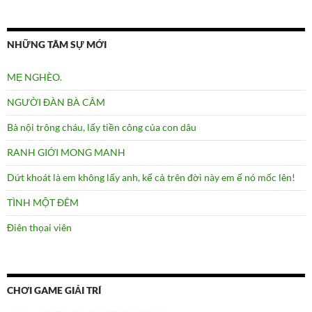
NHỮNG TÂM SỰ MỚI
MẸ NGHÈO.
NGƯỜI ĐÀN BÀ CÂM
Bà nội trông cháu, lấy tiền công của con dâu
RANH GIỚI MONG MANH
Dứt khoát là em không lấy anh, kể cả trên đời này em ế nó mốc lên!
TÌNH MỘT ĐÊM
Điên thọai viên
CHƠI GAME GIẢI TRÍ