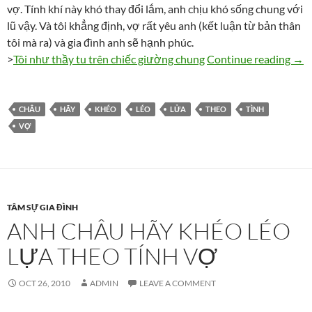
vợ. Tính khí này khó thay đổi lắm, anh chịu khó sống chung với
lũ vậy. Và tôi khẳng định, vợ rất yêu anh (kết luận từ bản thân
tôi mà ra) và gia đình anh sẽ hạnh phúc.
Anh 
>
Tôi như thầy tu trên chiếc giường chung
Continue reading
→
CHÂU
HÃY
KHÉO
LÉO
LỬA
THEO
TÌNH
VỢ
TÂM SỰ GIA ĐÌNH
ANH CHÂU HÃY KHÉO LÉO
LỰA THEO TÍNH VỢ
OCT 26, 2010
ADMIN
LEAVE A COMMENT