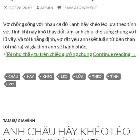
OCT 26, 2010
ADMIN
LEAVE A COMMENT
Vợ chồng sống với nhau cả đời, anh hãy khéo léo lựa theo tính
vợ. Tính khí này khó thay đổi lắm, anh chịu khó sống chung với
lũ vậy. Và tôi khẳng định, vợ rất yêu anh (kết luận từ bản thân
tôi mà ra) và gia đình anh sẽ hạnh phúc.
Anh 
>
Tôi như thầy tu trên chiếc giường chung
Continue reading
→
CHÂU
HÃY
KHÉO
LÉO
LỬA
THEO
TÌNH
VỢ
TÂM SỰ GIA ĐÌNH
ANH CHÂU HÃY KHÉO LÉO