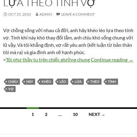
LỰA THEO TÍNH VỢ
OCT 25, 2010
ADMIN
LEAVE A COMMENT
Vợ chồng sống với nhau cả đời, anh hãy khéo léo lựa theo tính
vợ. Tính khí này khó thay đổi lắm, anh chịu khó sống chung với
lũ vậy. Và tôi khẳng định, vợ rất yêu anh (kết luận từ bản thân
tôi mà ra) và gia đình anh sẽ hạnh phúc.
Anh 
>
Tôi như thầy tu trên chiếc giường chung
Continue reading
→
CHÂU
HÃY
KHÉO
LÉO
LỬA
THEO
TÌNH
VỢ
Posts
1
2
…
10
NEXT →
navigation