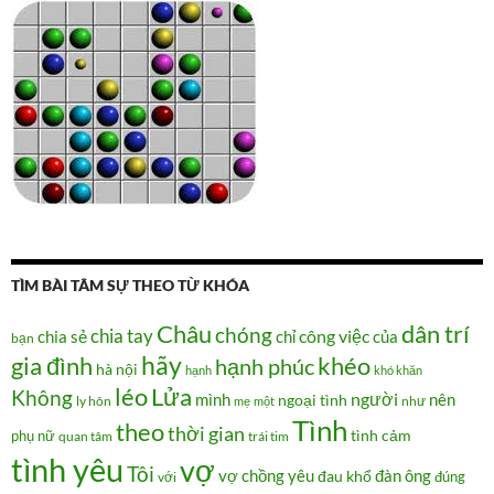
TÌM BÀI TÂM SỰ THEO TỪ KHÓA
Châu
dân trí
chóng
chia tay
chia sẻ
chỉ
công việc
của
bạn
hãy
gia đình
khéo
hạnh phúc
hà nội
hạnh
khó khăn
Lửa
léo
Không
người
mình
nên
ngoại tình
như
ly hôn
mẹ
một
Tình
theo
thời gian
tình cảm
phụ nữ
quan tâm
trái tim
tình yêu
vợ
Tôi
vợ chồng
yêu
đàn ông
đau khổ
đúng
với