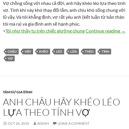
Vợ chồng sống với nhau cả đời, anh hãy khéo léo lựa theo tính
vợ. Tính khí này khó thay đổi lắm, anh chịu khó sống chung với
lũ vậy. Và tôi khẳng định, vợ rất yêu anh (kết luận từ bản thân
tôi mà ra) và gia đình anh sẽ hạnh phúc.
Anh 
>
Tôi như thầy tu trên chiếc giường chung
Continue reading
→
CHÂU
HÃY
KHÉO
LÉO
LỬA
THEO
TÌNH
VỢ
TÂM SỰ GIA ĐÌNH
ANH CHÂU HÃY KHÉO LÉO
LỰA THEO TÍNH VỢ
OCT 26, 2010
ADMIN
LEAVE A COMMENT