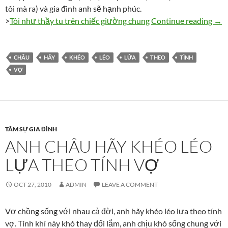
tôi mà ra) và gia đình anh sẽ hạnh phúc.
Anh 
>
Tôi như thầy tu trên chiếc giường chung
Continue reading
→
CHÂU
HÃY
KHÉO
LÉO
LỬA
THEO
TÌNH
VỢ
TÂM SỰ GIA ĐÌNH
ANH CHÂU HÃY KHÉO LÉO
LỰA THEO TÍNH VỢ
OCT 27, 2010
ADMIN
LEAVE A COMMENT
Vợ chồng sống với nhau cả đời, anh hãy khéo léo lựa theo tính
vợ. Tính khí này khó thay đổi lắm, anh chịu khó sống chung với