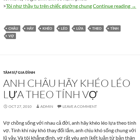
Anh 
>
Tôi như thầy tu trên chiếc giường chung
Continue reading
→
CHÂU
HÃY
KHÉO
LÉO
LỬA
THEO
TÌNH
VỢ
TÂM SỰ GIA ĐÌNH
ANH CHÂU HÃY KHÉO LÉO
LỰA THEO TÍNH VỢ
OCT 27, 2010
ADMIN
LEAVE A COMMENT
Vợ chồng sống với nhau cả đời, anh hãy khéo léo lựa theo tính
vợ. Tính khí này khó thay đổi lắm, anh chịu khó sống chung với
lũ vậy. Và tôi khẳng định, vợ rất yêu anh (kết luận từ bản thân