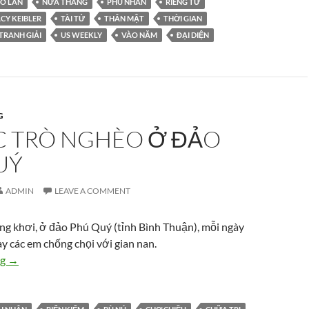
Ô LÂN
NỬA THÁNG
PHU NHÂN
RIÊNG TƯ
CY KEIBLER
TÀI TỬ
THÂN MẬT
THỜI GIAN
TRANH GIẢI
US WEEKLY
VÀO NĂM
ĐẠI DIỆN
G
C TRÒ NGHÈO Ở ĐẢO
UÝ
ADMIN
LEAVE A COMMENT
ùng khơi, ở đảo Phú Quý (tỉnh Bình Thuận), mỗi ngày
ày các em chống chọi với gian nan.
Ba học trò nghèo ở đảo Phú Quý
ng
→