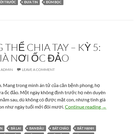
ỜI TRƯỚC
ĐƯA TIN
ĐÙM BỌC
THỂ CHIA TAY – KỲ 5:
IÀ NƠI ỐC ĐẢO
ADMIN
LEAVE A COMMENT
h. Mang trong mình án tử của căn bệnh phong, họ
 ra ốc đảo. Một ngày không định trước họ nên duyên
 năm sau, dù không có được mặt con, nhưng tình già
Không thể chia t
son như ngày tuổi mới đôi mươi.
Continue reading
→
ÊN
BÀ LAI
BAN ĐẦU
BÁT CHÁO
BẤT HẠNH