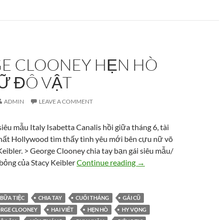
E CLOONEY HẸN HÒ
Ữ ĐÔ VẬT
ADMIN
LEAVE A COMMENT
siêu mẫu Italy Isabetta Canalis hồi giữa tháng 6, tài
nhất Hollywood tìm thấy tình yêu mới bên cựu nữ võ
 Keibler. > George Clooney chia tay bạn gái siêu mẫu/
George Clooney hẹn hò 
bỏng của Stacy Keibler
Continue reading
→
BỮA TIỆC
CHIA TAY
CUỐI THÁNG
GÁI CŨ
RGE CLOONEY
HAI VIẾT
HẸN HÒ
HY VỌNG