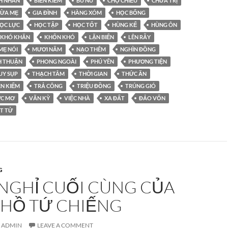
H NHÂN
BIỂN KIẾM
BÙ NÚ
CHỢ CHIỀU
CHỮA TRỊ
ỪA MẸ
GIA ĐÌNH
HÀNG XÓM
HỌC BỔNG
ỌC LỰC
HỌC TẬP
HỌC TỐT
HÙNG KỂ
HÙNG ÔN
KHÓ KHĂN
KHỐN KHÓ
LẶN BIỂN
LÊN RẪY
MẸ NÓI
MƯƠI NĂM
NẠO THÊM
NGHÌN ĐỒNG
H THUẬN
PHONG NGOÀI
PHÚ YÊN
PHƯƠNG TIỆN
UY SỤP
THẠCH TÂM
THỜI GIAN
THỨC ĂN
ỀN KIẾM
TRẢ CÔNG
TRIỆU ĐỒNG
TRÚNG GIÓ
C MƠ
VĂN KỲ
VIỆC NHÀ
XA ĐẤT
ĐẢO VỐN
T TỬ
G
NGHỈ CUỐI CÙNG CỦA
 HỒ TỨ CHIẾNG
ADMIN
LEAVE A COMMENT