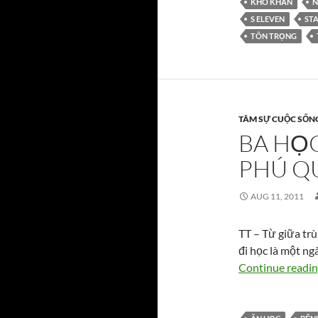
KHÓ KHĂN
N
S ELEVEN
STA
TÔN TRỌNG
TÂM SỰ CUỘC SỐN
BA HỌ
PHÚ Q
AUG 11, 2011
TT – Từ giữa tr
đi học là một ng
Continue readi