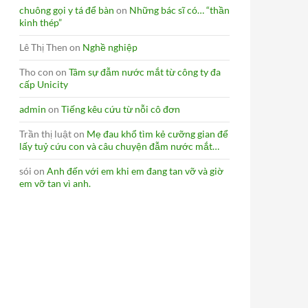
chuông gọi y tá để bàn
on
Những bác sĩ có… “thần
kinh thép”
Lê Thị Then
on
Nghề nghiệp
Tho con
on
Tâm sự đẫm nước mắt từ công ty đa
cấp Unicity
admin
on
Tiếng kêu cứu từ nỗi cô đơn
Trần thị luật
on
Mẹ đau khổ tìm kẻ cưỡng gian để
lấy tuỷ cứu con và câu chuyện đẫm nước mắt…
sói
on
Anh đến với em khi em đang tan vỡ và giờ
em vỡ tan vì anh.