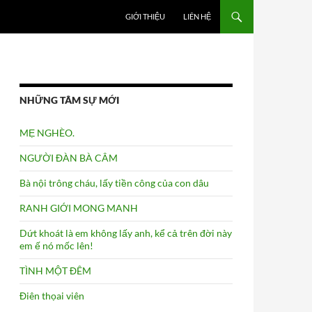
GIỚI THIỆU
LIÊN HỆ
NHỮNG TÂM SỰ MỚI
MẸ NGHÈO.
NGƯỜI ĐÀN BÀ CÂM
Bà nội trông cháu, lấy tiền công của con dâu
RANH GIỚI MONG MANH
Dứt khoát là em không lấy anh, kể cả trên đời này
em ế nó mốc lên!
TÌNH MỘT ĐÊM
Điên thọai viên