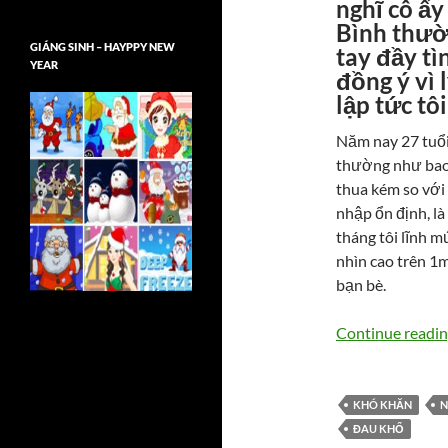
nghĩ cô ấy
Bình thườ
GIÁNG SINH – HAYPPY NEW
tay đầy tì
YEAR
đồng ý vì 
lập tức tô
Năm nay 27 tuổi,
thường như bao 
thua kém so với 
nhập ổn định, là
tháng tôi lĩnh m
nhìn cao trên 1m7
bạn bè.
Continue readi
KHÓ KHĂN
N
ĐAU KHỔ