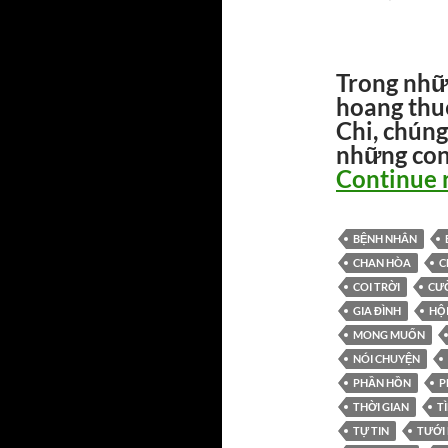
Trong nhữn
hoang thu
Chi, chúng
những con
Continue 
BỆNH NHÂN
CHAN HÒA
C
COI TRỜI
CƯ
GIA ĐÌNH
HỘ
MONG MUỐN
NÓI CHUYỆN
PHẦN HỒN
P
THỜI GIAN
T
TỰ TIN
TƯỚI