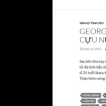
TÂM SỰ TÌNH YÊU
GEORG
CỰU N
AUG 13, 2011
Sau khi chia tay 
tử đa tình bậc 
sĩ 31 tuổi Stacy
Thân hình nóng 
BÓNG HỒNG
GẦN GŨI
GEO