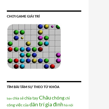
CHƠI GAME GIẢI TRÍ
TÌM BÀI TÂM SỰ THEO TỪ KHÓA
Châu
chóng
chia tay
chia sẻ
chỉ
bạn
dân trí
gia đình
công việc
của
hà nội