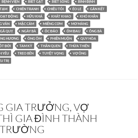
BỆNH VIỆN
BIẾT GẠT
BIẾT SỐNG
BÌNH ĐỊNH
 TẠM
CHIẾN TRANH
CHIỀU TỐI
ÉO LE
GẮN KẾT
OẠT ĐỘNG
HỮU KHÁ
KHÁT KHAO
KHÓ KHĂN
G VÂN
MẶC CẢM
MIẾNG CƠM
MƠ MÀNG
GÃ QUỴ
NGÀY BÀ
ỐC ĐẢO
ỐM ĐAU
ÔNG BÀ
NG HƯƠNG
ÔNG ÔM
PHIỀN MUỘN
QUY HÒA
ỐT ĐỜI
TAM KỲ
THÂN QUEN
THỪA THIÊN
H YÊU
TREO BÊN
TUYỆT VỌNG
VỢ ÔNG
ỀU TRỊ
 GIA TRƯỞNG, VỢ
HÌ GIA ĐÌNH THÀNH
 TRƯỜNG