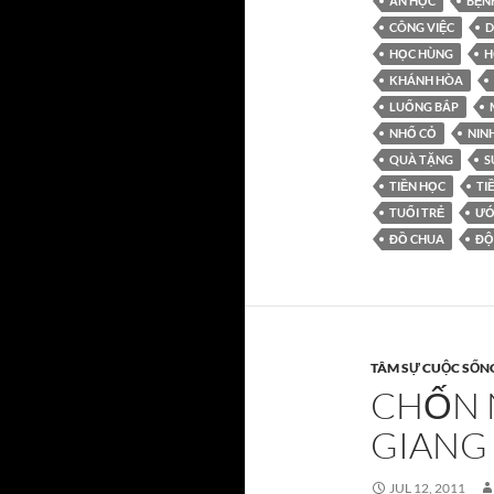
ĂN HỌC
BỆN
CÔNG VIỆC
D
HỌC HÙNG
H
KHÁNH HÒA
LUỐNG BẮP
NHỔ CỎ
NIN
QUÀ TẶNG
S
TIỀN HỌC
TI
TUỔI TRẺ
ƯỚ
ĐỒ CHUA
ĐỘ
TÂM SỰ CUỘC SỐN
CHỐN 
GIANG
JUL 12, 2011