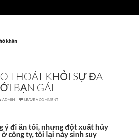
khó khăn
O THOÁT KHỎI SỰ ĐA
ỚI BẠN GÁI
ADMIN
LEAVE A COMMENT
 ý đi ăn tối, nhưng đột xuất hủy
ở công ty, tôi lại nảy sinh suy