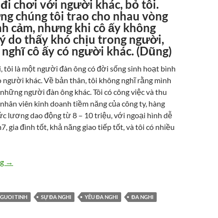
 đi chơi với người khác, bỏ tôi.
ng chúng tôi trao cho nhau vòng
nh cảm, nhưng khi cô ấy không
lý do thấy khó chịu trong người,
i nghĩ cô ấy có người khác. (Dũng)
 tôi là một người đàn ông có đời sống sinh hoạt bình
người khác. Về bản thân, tôi không nghĩ rằng mình
những người đàn ông khác. Tôi có công việc và thu
 nhân viên kinh doanh tiềm năng của công ty, hàng
ức lương dao động từ 8 – 10 triệu, với ngoại hình dễ
, gia đình tốt, khả năng giao tiếp tốt, và tôi có nhiều
Làm sao thoát khỏi sự đa nghi với bạn gái
ng
→
GUOI TINH
SỰ ĐA NGHI
YÊU ĐA NGHI
ĐA NGHI