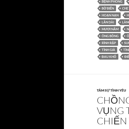
BỆNH PHONG
BỜ BIỂN
CHE
HOẠN NẠN
H
LĂN DÀI
LÀN
MƯƠI NĂM
N
ÔNG BỒNG
Ô
RÌNH RẬP
SU
TÌNH GIÀ
TÌN
ĐAU KHỔ
ĐI
TÂM SỰ TÌNH YÊU
CHỒNG
VỤNG T
CHIẾN