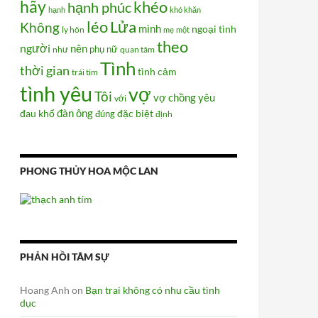
hãy
khéo
hạnh phúc
hạnh
khó khăn
Lửa
léo
Không
mình
ngoại tình
ly hôn
mẹ
một
theo
người
nên
phụ nữ
như
quan tâm
Tình
thời gian
tình cảm
trái tim
tình yêu
vợ
Tôi
vợ chồng
yêu
với
đàn ông
đau khổ
đúng
đặc biệt
định
PHONG THỦY HOA MỘC LAN
cựu nữ đô vật
PHẢN HỒI TÂM SỰ
Hoang Anh
on
Bạn trai không có nhu cầu tình
dục