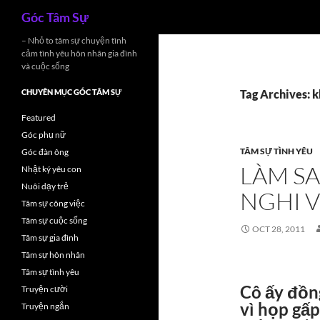
Search
Góc Tâm Sự
Skip
– Nhỏ to tâm sự chuyện tình
cảm tình yêu hôn nhân gia đình
to
và cuộc sống
content
CHUYÊN MỤC GÓC TÂM SỰ
Tag Archives: 
Featured
Góc phụ nữ
TÂM SỰ TÌNH YÊU
Góc đàn ông
LÀM SA
Nhật ký yêu con
Nuôi dạy trẻ
NGHI V
Tâm sự công việc
Tâm sự cuộc sống
OCT 28, 2011
Tâm sự gia đình
Tâm sự hôn nhân
Tâm sự tình yêu
Cô ấy đồng
Truyện cười
vì họp gấp 
Truyện ngắn