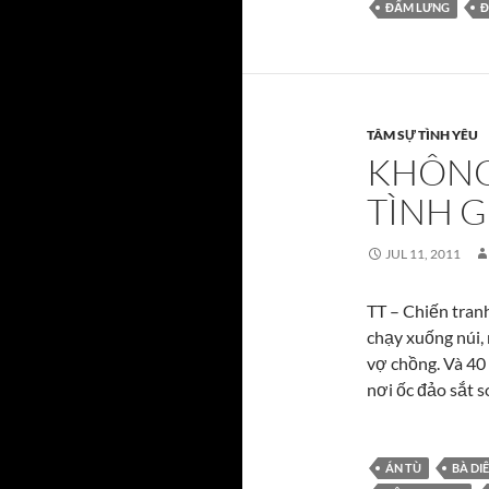
ĐẤM LƯNG
Đ
TÂM SỰ TÌNH YÊU
KHÔNG 
TÌNH G
JUL 11, 2011
TT – Chiến tran
chạy xuống núi,
vợ chồng. Và 40
nơi ốc đảo sắt 
ÁN TÙ
BÀ DI