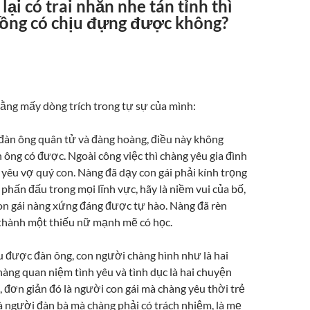
lại có trai nhắn nhe tán tỉnh thì
hồng có chịu đựng được không?
bằng mấy dòng trích trong tự sự của mình:
đàn ông quân tử và đàng hoàng, điều này không
ông có được. Ngoài công việc thì chàng yêu gia đình
yêu vợ quý con. Nàng đã dạy con gái phải kính trọng
 phấn đấu trong mọi lĩnh vực, hãy là niềm vui của bố,
n gái nàng xứng đáng được tự hào. Nàng đã rèn
thành một thiếu nữ mạnh mẽ có học.
 được đàn ông, con người chàng hình như là hai
àng quan niệm tình yêu và tình dục là hai chuyện
 đơn giản đó là người con gái mà chàng yêu thời trẻ
là người đàn bà mà chàng phải có trách nhiệm, là mẹ