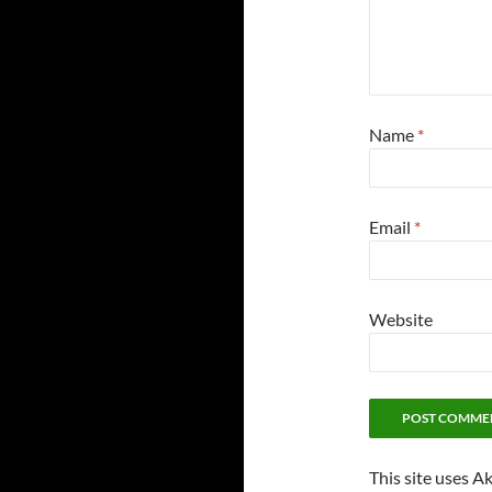
Name
*
Email
*
Website
This site uses A