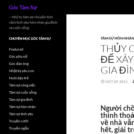
Search
Góc Tâm Sự
Skip
– Nhỏ to tâm sự chuyện tình
cảm tình yêu hôn nhân gia đình
to
và cuộc sống
content
TÂM SỰ HÔN NHÂ
CHUYÊN MỤC GÓC TÂM SỰ
THỦY 
Featured
ĐỂ XÂ
Góc phụ nữ
Góc đàn ông
GIA ĐÌ
Nhật ký yêu con
Nuôi dạy trẻ
OCT 29, 2011
Tâm sự công việc
Tâm sự cuộc sống
Tâm sự gia đình
Người chồ
Tâm sự hôn nhân
thỉnh thoả
Tâm sự tình yêu
về nhà vẫn
Truyện cười
hết, giải t
Truyện ngắn