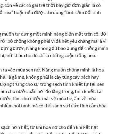
g, còn về các cô gái trẻ thời bây giờ đơn giản là có
ổi sex” hoặc nếu được thì dùng “tình cảm đổi tình
g muốn tự dưng một mình nàng biến mất trên cõi đời
ời bỏ chồng không phải vì đã hết yêu chàng mà là vì
u đựng được, Nàng không đủ bao dung để chồng mình
hụ nữ khác cho dù chỉ là những cuộc trăng hoa.
 ra vào mùa sen nở. Nàng muốn chồng mình là hoa
ải là gà mẹ, không phải là cây tùng cây bách hay
 tượng trưng cho sự trong sạch tinh khiết tự tại, sen
làm cho nước bẩn nơi đó lắng trong, tinh khiết. Lá
 nước, làm cho nước mát về mùa hè, ấm về mùa
nhiễm hôi tanh mà có thể sánh với đức tính cảm hóa
 sạch hơn hết, từ khi hoa nở cho đến khi kết hạt