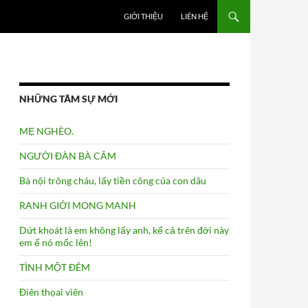
GIỚI THIỆU
LIÊN HỆ
NHỮNG TÂM SỰ MỚI
MẸ NGHÈO.
NGƯỜI ĐÀN BÀ CÂM
Bà nội trông cháu, lấy tiền công của con dâu
RANH GIỚI MONG MANH
Dứt khoát là em không lấy anh, kể cả trên đời này
em ế nó mốc lên!
TÌNH MỘT ĐÊM
Điên thọai viên