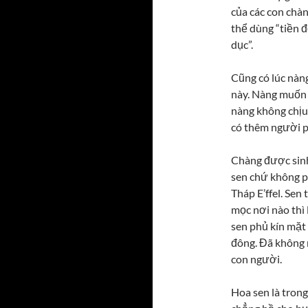
của các con chàn
thể dùng “tiền đ
dục”.
Cũng có lúc nàn
này. Nàng muốn r
nàng không chị
có thêm người p
Chàng được sinh
sen chứ không ph
Tháp E’ffel. Sen
mọc nơi nào thì 
sen phủ kín mặt
đông. Đã không 
con người.
Hoa sen là trong