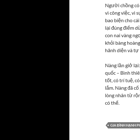
Người chồng có l
vì công việc, vì 
bao biện cho cá
lại đúng điểm d
con nai vàng ngơ
khỏi bàng hoàng v
hãnh diện và tự 
Nàng lần giở lại
quốc – Bình thiê
tốt, có trí tuệ,
lắm. Nàng đã cố
lòng nhân từ rộn
có thể.
GIA ĐÌNH HẠNH P