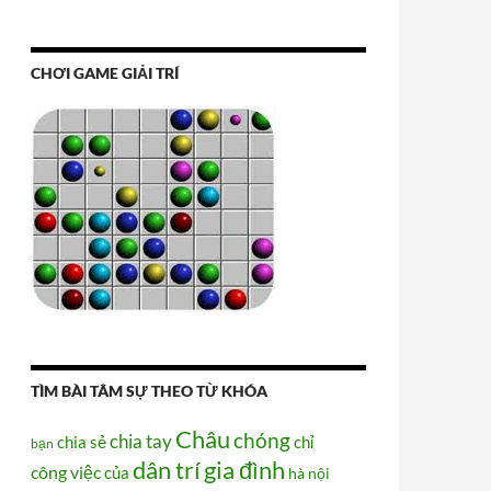
CHƠI GAME GIẢI TRÍ
TÌM BÀI TÂM SỰ THEO TỪ KHÓA
Châu
chóng
chia tay
chia sẻ
chỉ
bạn
dân trí
gia đình
công việc
của
hà nội