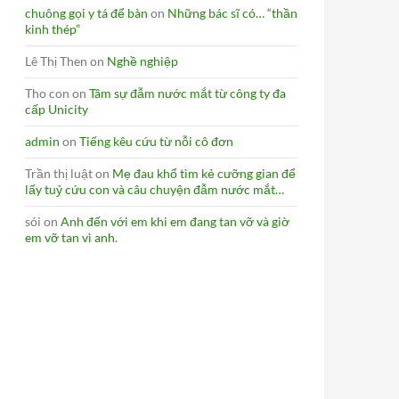
chuông gọi y tá để bàn
on
Những bác sĩ có… “thần
kinh thép”
Lê Thị Then
on
Nghề nghiệp
Tho con
on
Tâm sự đẫm nước mắt từ công ty đa
cấp Unicity
admin
on
Tiếng kêu cứu từ nỗi cô đơn
Trần thị luật
on
Mẹ đau khổ tìm kẻ cưỡng gian để
lấy tuỷ cứu con và câu chuyện đẫm nước mắt…
sói
on
Anh đến với em khi em đang tan vỡ và giờ
em vỡ tan vì anh.