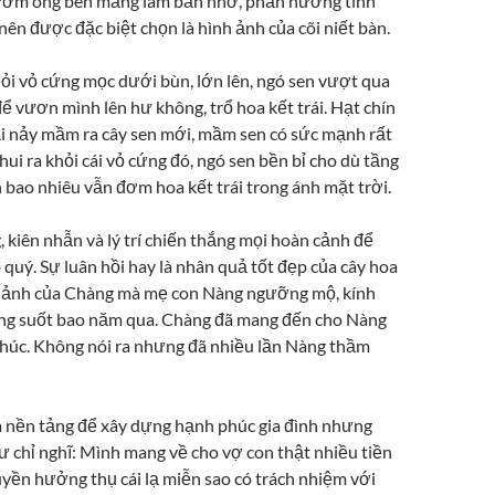
ướm ong bén mảng làm bẩn nhơ, phấn hương tinh
nên được đặc biệt chọn là hình ảnh của cõi niết bàn.
i vỏ cứng mọc dưới bùn, lớn lên, ngó sen vượt qua
ể vươn mình lên hư không, trổ hoa kết trái. Hạt chín
ại nảy mầm ra cây sen mới, mầm sen có sức mạnh rất
hui ra khỏi cái vỏ cứng đó, ngó sen bền bỉ cho dù tầng
 bao nhiêu vẫn đơm hoa kết trái trong ánh mặt trời.
, kiên nhẫn và lý trí chiến thắng mọi hoàn cảnh để
quý. Sự luân hồi hay là nhân quả tốt đẹp của cây hoa
h ảnh của Chàng mà mẹ con Nàng ngưỡng mộ, kính
ng suốt bao năm qua. Chàng đã mang đến cho Nàng
húc. Không nói ra nhưng đã nhiều lần Nàng thầm
à nền tảng để xây dựng hạnh phúc gia đình nhưng
ư chỉ nghĩ: Mình mang về cho vợ con thật nhiều tiền
uyền hưởng thụ cái lạ miễn sao có trách nhiệm với