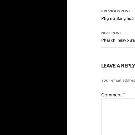
Post
PREVIOUS POST
navigatio
Phụ nữ đàng hoàn
NEXT POST
Phải chi ngày xư
LEAVE A REPL
Your email address
Comment
*