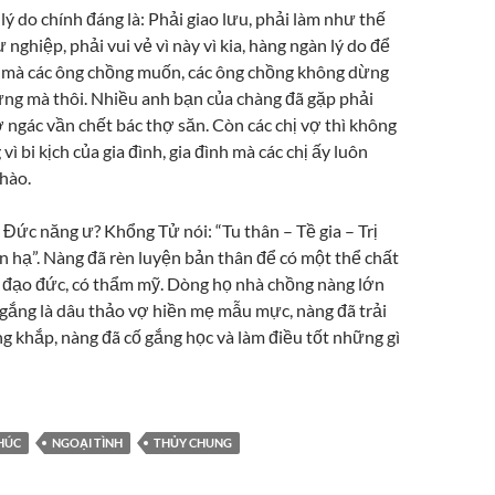
ý do chính đáng là: Phải giao lưu, phải làm như thế
sự nghiệp, phải vui vẻ vì này vì kia, hàng ngàn lý do để
i mà các ông chồng muốn, các ông chồng không dừng
ừng mà thôi. Nhiều anh bạn của chàng đã gặp phải
 ngác vần chết bác thợ săn. Còn các chị vợ thì không
ì bi kịch của gia đình, gia đình mà các chị ấy luôn
hào.
: Đức năng ư? Khổng Tử nói: “Tu thân – Tề gia – Trị
n hạ”. Nàng đã rèn luyện bản thân để có một thể chất
 có đạo đức, có thẩm mỹ. Dòng họ nhà chồng nàng lớn
 gắng là dâu thảo vợ hiền mẹ mẫu mực, nàng đã trải
g khắp, nàng đã cố gắng học và làm điều tốt những gì
HÚC
NGOẠI TÌNH
THỦY CHUNG