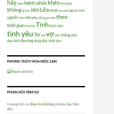
hãy
khéo
hạnh phúc
hạnh
khó khăn
Lửa
léo
Không
mình
ngoại tình
ly hôn
mẹ
một
theo
người
nên
phụ nữ
như
quan tâm
Tình
thời gian
tình cảm
trái tim
tình yêu
vợ
Tôi
vợ chồng
yêu
với
đàn ông
đau khổ
đúng
đặc biệt
định
PHONG THỦY HOA MỘC LAN
PHẢN HỒI TÂM SỰ
Hoang Anh
on
Bạn trai không có nhu cầu tình
dục