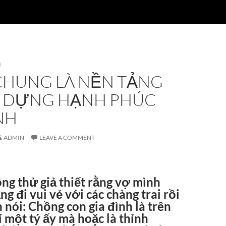
N
CHUNG LÀ NỀN TẢNG
Y DỰNG HẠNH PHÚC
NH
ADMIN
LEAVE A COMMENT
ng thử giả thiết rằng vợ mình
ng đi vui vẻ với các chàng trai rồi
 nói: Chồng con gia đình là trên
rí một tý ấy mà hoặc là thỉnh