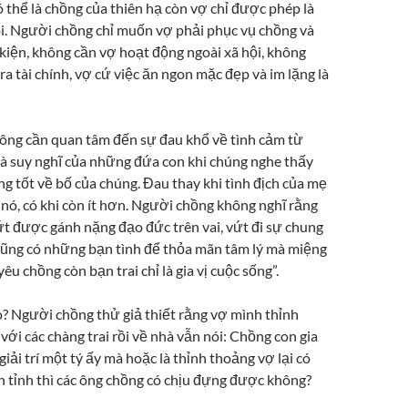
ó thể là chồng của thiên hạ còn vợ chỉ được phép là
i. Người chồng chỉ muốn vợ phải phục vụ chồng và
 kiện, không cần vợ hoạt động ngoài xã hội, không
ra tài chính, vợ cứ việc ăn ngon mặc đẹp và im lặng là
ng cần quan tâm đến sự đau khổ về tình cảm từ
và suy nghĩ của những đứa con khi chúng nghe thấy
g tốt về bố của chúng. Đau thay khi tình địch của mẹ
 nó, có khi còn ít hơn. Người chồng không nghĩ rằng
t được gánh nặng đạo đức trên vai, vứt đi sự chung
cũng có những bạn tình để thỏa mãn tâm lý mà miệng
êu chồng còn bạn trai chỉ là gia vị cuộc sống”.
o? Người chồng thử giả thiết rằng vợ mình thỉnh
 với các chàng trai rồi về nhà vẫn nói: Chồng con gia
 giải trí một tý ấy mà hoặc là thỉnh thoảng vợ lại có
n tỉnh thì các ông chồng có chịu đựng được không?