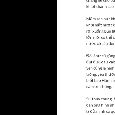
chẳng hề cho b
khiết thanh cao 
Mầm sen nứt khỏ
khỏi mặt nước đ
rơi xuống bùn l
lớn mới có thể c
nước có sâu đến
Đó là sự cố gắng
đạt được sự cao 
Sen cũng là hìn
trọng, yêu thươ
biết bao Hạnh p
cảm ơn chồng.
Sự thủy chung l
đàn ông hình nh
là đủ, mình có q