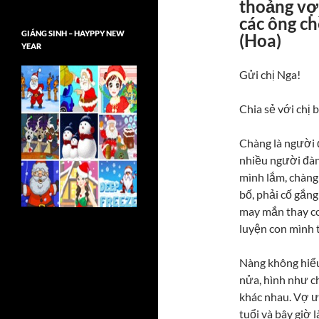
thoảng vợ 
các ông c
GIÁNG SINH – HAYPPY NEW
(Hoa)
YEAR
Gửi chị Nga!
Chia sẻ với chị 
Chàng là người 
nhiều người đàn 
mình lắm, chàng 
bố, phải cố gắng
may mắn thay co
luyện con mình 
Nàng không hiểu
nửa, hình như ch
khác nhau. Vợ ư,
tuổi và bây giờ 