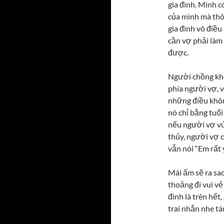
gia đình. Mình c
của mình mà thô
gia đình vô điều
cần vợ phải làm 
được.
Người chồng khô
phía người vợ, 
những điều khôn
nó chỉ bằng tuổi
nếu người vợ vứ
thủy, người vợ 
vẫn nói “Em rất y
Mái ấm sẽ ra sa
thoảng đi vui vẻ
đình là trên hết,
trai nhắn nhe tá