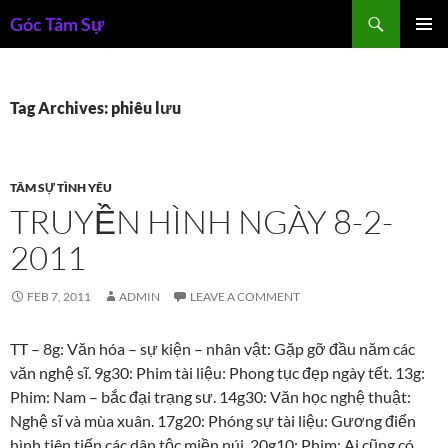
Skip
Search
Góc Tâm Sự
to
PRIMAR
content
MENU
Tag Archives: phiêu lưu
TÂM SỰ TÌNH YÊU
TRUYỀN HÌNH NGÀY 8-2-
2011
FEB 7, 2011
ADMIN
LEAVE A COMMENT
TT – 8g: Văn hóa – sự kiện – nhân vật: Gặp gỡ đầu năm các
văn nghệ sĩ. 9g30: Phim tài liệu: Phong tục đẹp ngày tết. 13g:
Phim: Nam – bắc đại trạng sư. 14g30: Văn học nghệ thuật:
Nghệ sĩ và mùa xuân. 17g20: Phóng sự tài liệu: Gương điển
hình tiên tiến các dân tộc miền núi. 20g10: Phim: Ai cũng có