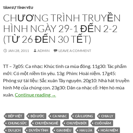
TÂM SỰ TÌNH YÊU
CHƯƠNG TRÌNH TRUYỀN
HÌNH NGÀY 29-1 ĐẾN 2-2
(TỪ 26 ĐẾN 30 TẾT)
JAN 28, 2011
ADMIN
LEAVE A COMMENT
TT – 7g05: Ca nhạc: Khúc tình ca mùa đông. 11g30: Tác phẩm
mới: Có một niềm tin yêu. 13g: Phim: Hoài niệm. 17g45:
Phóng sự tài liệu: Sắc xuân Tây nguyên. 20g10: Nhà hát truyền
hình Mẹ của chúng con. 23g30: Dân ca nhạc cổ: Hẹn hò mùa
Chương trình truyền hình ngày 29-1 đến
xuân.
Continue reading
→
BẾP VIỆT
BỘI ƯỚC
CA NHẠC
CẢI LƯƠNG
CHIA LY
CHUNG SỨC
CHUYỆN NGHỀ
CHUYỆN ĐỜI
CUỐI NĂM
DU LỊCH
DUYÊN TÌNH
GIAI ĐIỆU
HAI LÚA
HOÀI NIỆM