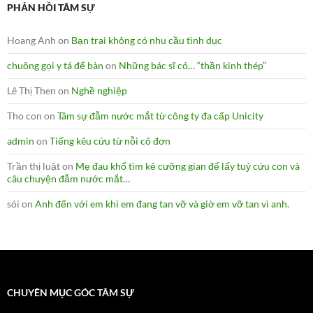
PHẢN HỒI TÂM SỰ
Hoang Anh
on
Bạn trai không có nhu cầu tình dục
chuông gọi y tá để bàn
on
Những bác sĩ có… “thần kinh thép”
Lê Thị Then
on
Nghề nghiệp
Tho con
on
Tâm sự đẫm nước mắt từ công ty đa cấp Unicity
admin
on
Tiếng kêu cứu từ nỗi cô đơn
Trần thị luật
on
Mẹ đau khổ tìm kẻ cưỡng gian để lấy tuỷ cứu con và
câu chuyện đẫm nước mắt…
sói
on
Anh đến với em khi em đang tan vỡ và giờ em vỡ tan vì anh.
CHUYÊN MỤC GÓC TÂM SỰ