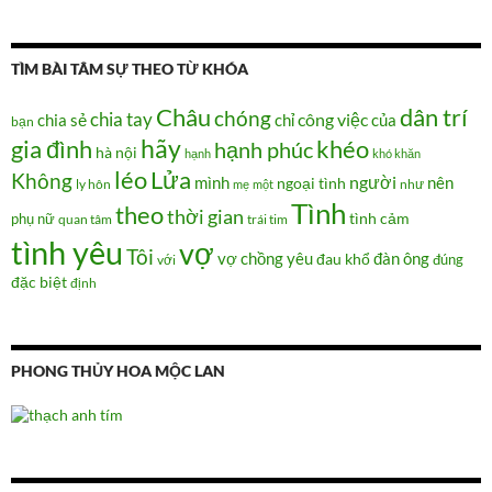
TÌM BÀI TÂM SỰ THEO TỪ KHÓA
Châu
dân trí
chóng
chia tay
chia sẻ
chỉ
công việc
của
bạn
hãy
gia đình
khéo
hạnh phúc
hà nội
hạnh
khó khăn
Lửa
léo
Không
người
mình
nên
ngoại tình
như
ly hôn
mẹ
một
Tình
theo
thời gian
tình cảm
phụ nữ
quan tâm
trái tim
tình yêu
vợ
Tôi
vợ chồng
yêu
đàn ông
đau khổ
đúng
với
đặc biệt
định
PHONG THỦY HOA MỘC LAN