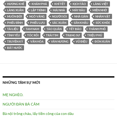
HƯƠNG KHÊ
KHÁM PHÁ
KHÍ TẾT
KỊCH TÁO
LÀNG VIỆT
LÀNG XUÂN
LẬP TRÌNH
MÁI NHÀ
MÀY RÂU
MIỀN NHỚ
MUÔN ĐỜI
NGÕ VẮNG
NGƯỜI SÓI
NHÀ GIÀN
NHÂN VẬT
PHIÊU BÌNH
PHIÊU LƯU
SẮC XUÂN
SÂN KHẤU
SỨC KHỎE
TÀI LIỆU
TAM NAM
TÁO QUÂN
TẾT ĐẢO
THÀNH PHỐ
TÌNH YÊU
TÓC RỐI
TRÁI TIM
TRẠNG SƯ
TRIỆU PHÚ
TRUYỀN KỲ
VĂN HÓA
VÂN NƯƠNG
VŨ ĐIỆU
ÐÓN XUÂN
ĐẤT NƯỚC
NHỮNG TÂM SỰ MỚI
MẸ NGHÈO.
NGƯỜI ĐÀN BÀ CÂM
Bà nội trông cháu, lấy tiền công của con dâu