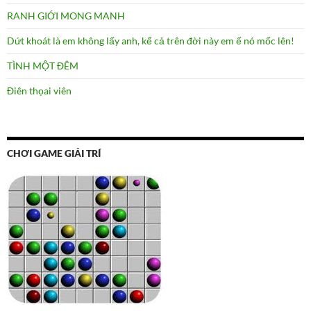
RANH GIỚI MONG MANH
Dứt khoát là em không lấy anh, kể cả trên đời này em ế nó mốc lên!
TÌNH MỘT ĐÊM
Điên thọai viên
CHƠI GAME GIẢI TRÍ