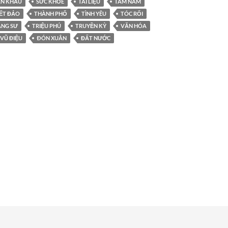
ÂN KHẤU
SỨC KHỎE
TÀI LIỆU
TAM NAM
ẾT ĐẢO
THÀNH PHỐ
TÌNH YÊU
TÓC RỐI
ẠNG SƯ
TRIỆU PHÚ
TRUYỀN KỲ
VĂN HÓA
VŨ ĐIỆU
ÐÓN XUÂN
ĐẤT NƯỚC