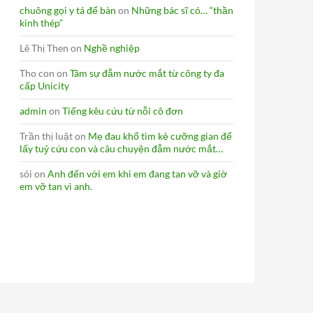
chuông gọi y tá để bàn
on
Những bác sĩ có… “thần
kinh thép”
Lê Thị Then
on
Nghề nghiệp
Tho con
on
Tâm sự đẫm nước mắt từ công ty đa
cấp Unicity
admin
on
Tiếng kêu cứu từ nỗi cô đơn
Trần thị luật
on
Mẹ đau khổ tìm kẻ cưỡng gian để
lấy tuỷ cứu con và câu chuyện đẫm nước mắt…
sói
on
Anh đến với em khi em đang tan vỡ và giờ
em vỡ tan vì anh.