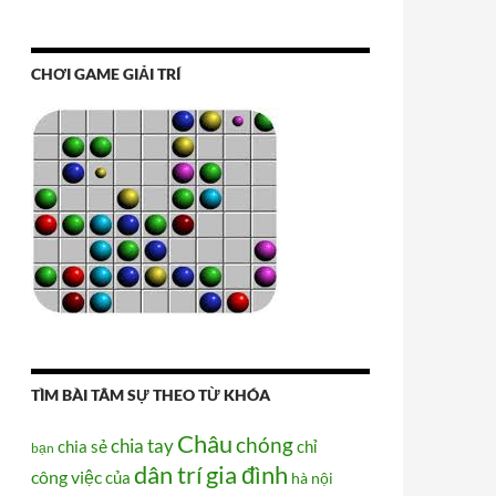
CHƠI GAME GIẢI TRÍ
TÌM BÀI TÂM SỰ THEO TỪ KHÓA
Châu
chóng
chia tay
chia sẻ
chỉ
bạn
dân trí
gia đình
công việc
của
hà nội