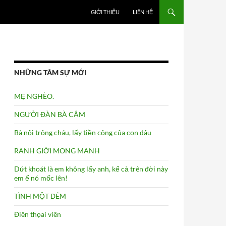
GIỚI THIỆU
LIÊN HỆ
NHỮNG TÂM SỰ MỚI
MẸ NGHÈO.
NGƯỜI ĐÀN BÀ CÂM
Bà nội trông cháu, lấy tiền công của con dâu
RANH GIỚI MONG MANH
Dứt khoát là em không lấy anh, kể cả trên đời này
em ế nó mốc lên!
TÌNH MỘT ĐÊM
Điên thọai viên