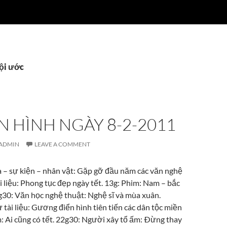
bội ước
 HÌNH NGÀY 8-2-2011
ADMIN
LEAVE A COMMENT
a – sự kiện – nhân vật: Gặp gỡ đầu năm các văn nghệ
ài liệu: Phong tục đẹp ngày tết. 13g: Phim: Nam – bắc
4g30: Văn học nghệ thuật: Nghệ sĩ và mùa xuân.
tài liệu: Gương điển hình tiên tiến các dân tộc miền
m: Ai cũng có tết. 22g30: Người xây tổ ấm: Ðừng thay