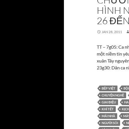
HÌNH N
26 ĐẾN
JAN 28, 2011
TT – 7g05: Ca n
một niềm tin yêu
xuân Tây nguyên
23g30: Dân ca n
BẾP VIỆT
BỘ
CHUYỆN NGHỀ
GIAI ĐIỆU
HA
KHÍ TẾT
KỊC
MÁI NHÀ
MÀ
NGƯỜI SÓI
N