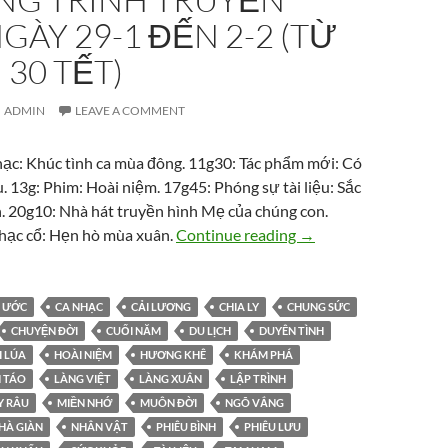
GÀY 29-1 ĐẾN 2-2 (TỪ
 30 TẾT)
ADMIN
LEAVE A COMMENT
hạc: Khúc tình ca mùa đông. 11g30: Tác phẩm mới: Có
. 13g: Phim: Hoài niệm. 17g45: Phóng sự tài liệu: Sắc
. 20g10: Nhà hát truyền hình Mẹ của chúng con.
Chương trình truyền h
hạc cổ: Hẹn hò mùa xuân.
Continue reading
→
I ƯỚC
CA NHẠC
CẢI LƯƠNG
CHIA LY
CHUNG SỨC
CHUYỆN ĐỜI
CUỐI NĂM
DU LỊCH
DUYÊN TÌNH
I LÚA
HOÀI NIỆM
HƯƠNG KHÊ
KHÁM PHÁ
H TÁO
LÀNG VIỆT
LÀNG XUÂN
LẬP TRÌNH
Y RÂU
MIỀN NHỚ
MUÔN ĐỜI
NGÕ VẮNG
HÀ GIÀN
NHÂN VẬT
PHIÊU BÌNH
PHIÊU LƯU