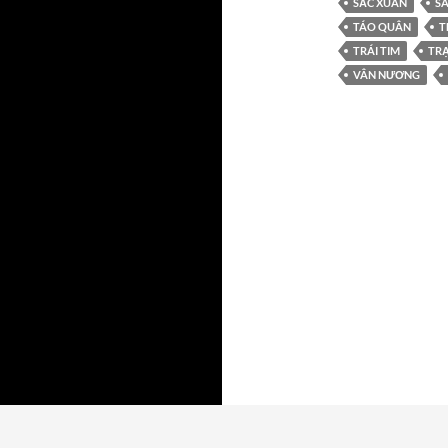
SẮC XUÂN
S
TÁO QUÂN
T
TRÁI TIM
TR
VÂN NƯƠNG