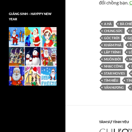
đổi chồng bạn.
C
GIÁNG SINH – HAYPPY NEW
YEAR
A HÀ
BÀ CHI
CHUNG SỨC
GÓC TRỜI
GỌ
KHÁM PHÁ
K
LẬP TRÌNH
L
MUÔN ĐỜI
N
NHẠC CÔNG
STAR MOVIES
TÌM HIỂU
TÌN
VÂN NƯƠNG
TÂM SỰ TÌNH YÊU
CHƯƠN