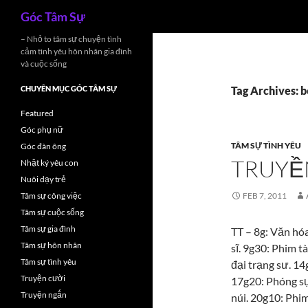
Search
Góc Tâm Sự
Skip
– Nhỏ to tâm sự chuyện tình
cảm tình yêu hôn nhân gia đình
to
và cuộc sống
content
CHUYÊN MỤC GÓC TÂM SỰ
Tag Archives: 
Featured
Góc phụ nữ
TÂM SỰ TÌNH YÊU
Góc đàn ông
TRUYỀN
Nhật ký yêu con
Nuôi dạy trẻ
Tâm sự công việc
FEB 7, 2011
Tâm sự cuộc sống
Tâm sự gia đình
TT – 8g: Văn hó
Tâm sự hôn nhân
sĩ. 9g30: Phim t
Tâm sự tình yêu
đại trạng sư. 1
Truyện cười
17g20: Phóng sự 
Truyện ngắn
núi. 20g10: Phi