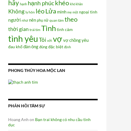
hãy
khéo
hạnh phúc
hạnh
khó khăn
Lửa
léo
Không
mình
ngoại tình
ly hôn
mẹ
một
theo
người
nên
phụ nữ
như
quan tâm
Tình
thời gian
tình cảm
trái tim
tình yêu
vợ
Tôi
vợ chồng
yêu
với
đàn ông
đau khổ
đúng
đặc biệt
định
ình ngày 29-1 đến 2-2 (từ 26 đến 30 tết)
PHONG THỦY HOA MỘC LAN
PHẢN HỒI TÂM SỰ
Hoang Anh
on
Bạn trai không có nhu cầu tình
dục