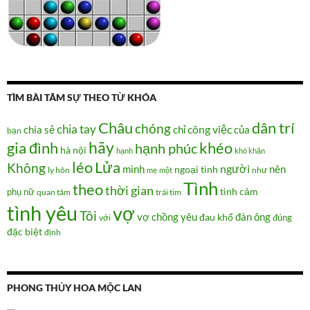
TÌM BÀI TÂM SỰ THEO TỪ KHÓA
Châu
dân trí
chóng
chia tay
chia sẻ
chỉ
công việc
của
bạn
hãy
gia đình
khéo
hạnh phúc
hà nội
hạnh
khó khăn
Lửa
léo
Không
người
mình
nên
ngoại tình
như
ly hôn
mẹ
một
Tình
theo
thời gian
tình cảm
phụ nữ
quan tâm
trái tim
tình yêu
vợ
Tôi
vợ chồng
yêu
đàn ông
đau khổ
đúng
với
đặc biệt
định
PHONG THỦY HOA MỘC LAN