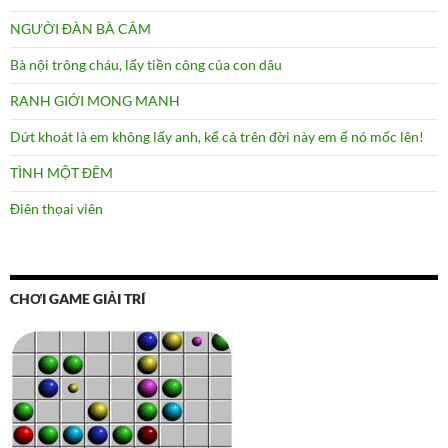
NGƯỜI ĐÀN BÀ CÂM
Bà nội trông cháu, lấy tiền công của con dâu
RANH GIỚI MONG MANH
Dứt khoát là em không lấy anh, kể cả trên đời này em ế nó mốc lên!
TÌNH MỘT ĐÊM
Điên thọai viên
CHƠI GAME GIẢI TRÍ