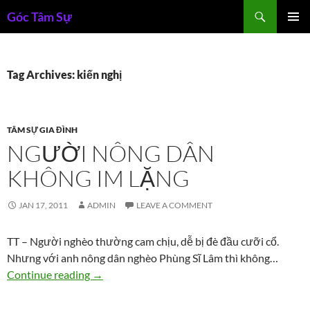
Skip
Search
Góc Tâm Sự
to
PRIMAR
content
MENU
Tag Archives: kiến nghị
TÂM SỰ GIA ĐÌNH
NGƯỜI NÔNG DÂN
KHÔNG IM LẶNG
JAN 17, 2011
ADMIN
LEAVE A COMMENT
TT – Người nghèo thường cam chịu, dễ bị đè đầu cưỡi cổ.
Nhưng với anh nông dân nghèo Phùng Sĩ Lâm thì không…
Người nông dân không im lặng
Continue reading
→