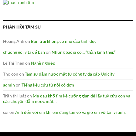
PHẢN HỒI TÂM SỰ
Hoang Anh
on
Bạn trai không có nhu cầu tình dục
chuông gọi y tá để bàn
on
Những bác sĩ có… “thần kinh thép”
Lê Thị Then
on
Nghề nghiệp
Tho con
on
Tâm sự đẫm nước mắt từ công ty đa cấp Unicity
admin
on
Tiếng kêu cứu từ nỗi cô đơn
Trần thị luật
on
Mẹ đau khổ tìm kẻ cưỡng gian để lấy tuỷ cứu con và
câu chuyện đẫm nước mắt…
sói
on
Anh đến với em khi em đang tan vỡ và giờ em vỡ tan vì anh.