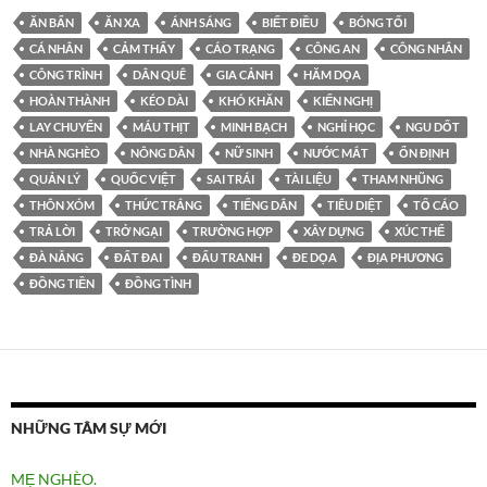
ĂN BẨN
ĂN XA
ÁNH SÁNG
BIẾT ĐIỀU
BÓNG TỐI
CÁ NHÂN
CẢM THẤY
CÁO TRẠNG
CÔNG AN
CÔNG NHÂN
CÔNG TRÌNH
DÂN QUÊ
GIA CẢNH
HĂM DỌA
HOÀN THÀNH
KÉO DÀI
KHÓ KHĂN
KIẾN NGHỊ
LAY CHUYỂN
MÁU THỊT
MINH BẠCH
NGHỈ HỌC
NGU DỐT
NHÀ NGHÈO
NÔNG DÂN
NỮ SINH
NƯỚC MẮT
ỔN ĐỊNH
QUẢN LÝ
QUỐC VIỆT
SAI TRÁI
TÀI LIỆU
THAM NHŨNG
THÔN XÓM
THỨC TRẮNG
TIẾNG DÂN
TIÊU DIỆT
TỐ CÁO
TRẢ LỜI
TRỞ NGẠI
TRƯỜNG HỢP
XÂY DỰNG
XÚC THỂ
ĐÀ NẴNG
ĐẤT ĐAI
ĐẤU TRANH
ĐE DỌA
ĐỊA PHƯƠNG
ĐỒNG TIỀN
ĐỒNG TÌNH
NHỮNG TÂM SỰ MỚI
MẸ NGHÈO.