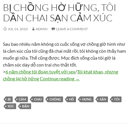
BỊ CHỒNG HỜ HỮNG, TÔI
DẦN CHAI SẠN CẢM XÚC
JUL 14, 2010
ADMIN
LEAVE A COMMENT
Sau bao nhiêu năm không có cuộc sống vợ chồng giờ hình như
là cảm xúc của tôi cũng đã chai mất rồi, tôi không còn thấy ham
muốn gì nữa. Thế cũng được. Mục đích sống của tôi giờ là
chăm sóc dạy dỗ con trai cho thật tốt.
>
6 năm chồng tôi đoạn tuyệt với sex
/
Tôi khát khao, nhưng
Bị chồng hờ hững, tôi dần 
chồng lại hờ hững
Continue reading
→
BỊ
CẢM
CHAI
CHÓNG
HỔ
HƯNG
SẴN
TÔI
XÚC
ĐẬN