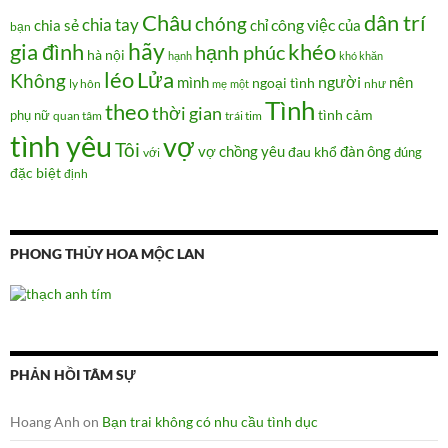
Châu
dân trí
chóng
chia tay
chia sẻ
chỉ
công việc
của
bạn
hãy
gia đình
khéo
hạnh phúc
hà nội
hạnh
khó khăn
Lửa
léo
Không
người
mình
nên
ngoại tình
như
ly hôn
mẹ
một
Tình
theo
thời gian
tình cảm
phụ nữ
quan tâm
trái tim
tình yêu
vợ
Tôi
vợ chồng
yêu
đàn ông
đau khổ
đúng
với
đặc biệt
định
PHONG THỦY HOA MỘC LAN
PHẢN HỒI TÂM SỰ
Hoang Anh
on
Bạn trai không có nhu cầu tình dục