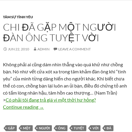
TÂM SỰ TÌNH YÊU
CHI ĐÃ GẶP MỘT NGƯỜI
ĐÀN ÔNG TUYỆT VỜI
JUN 22, 2010
ADMIN
LEAVE A COMMENT
Không phải ai cũng dám nhìn thẳng vào quá khứ như chồng
bạn. Nó như vết cứa xót xa trong tâm khảm đàn ông khi “tình
yêu” của mình từng dâng hiến cho người khác. Khi biết chưa
thể có con, chồng bạn lại luôn an ủi bạn, điều đó chứng tỏ anh
có tấm lòng nhân hậu, tâm hồn cao thượng… (Nam Trần)
>
Có phải tôi đang trả giá vì một thời hư hỏng?
Chi đã gặp một người đàn ông tuyệt vời
Continue reading
→
GẶP
MỘT
NGƯỜI
ÔNG
TUYỆT
VỚI
ĐÃ