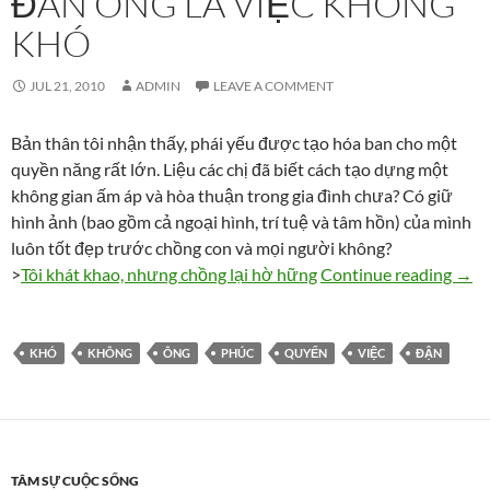
ĐÀN ÔNG LÀ VIỆC KHÔNG
KHÓ
JUL 21, 2010
ADMIN
LEAVE A COMMENT
Bản thân tôi nhận thấy, phái yếu được tạo hóa ban cho một
quyền năng rất lớn. Liệu các chị đã biết cách tạo dựng một
không gian ấm áp và hòa thuận trong gia đình chưa? Có giữ
hình ảnh (bao gồm cả ngoại hình, trí tuệ và tâm hồn) của mình
luôn tốt đẹp trước chồng con và mọi người không?
Quyế
>
Tôi khát khao, nhưng chồng lại hờ hững
Continue reading
→
KHÓ
KHÔNG
ÔNG
PHÚC
QUYẾN
VIỆC
ĐẬN
TÂM SỰ CUỘC SỐNG