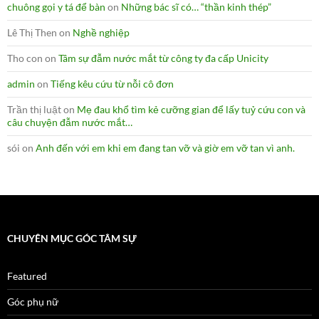
chuông gọi y tá để bàn
on
Những bác sĩ có… “thần kinh thép”
Lê Thị Then
on
Nghề nghiệp
Tho con
on
Tâm sự đẫm nước mắt từ công ty đa cấp Unicity
admin
on
Tiếng kêu cứu từ nỗi cô đơn
Trần thị luật
on
Mẹ đau khổ tìm kẻ cưỡng gian để lấy tuỷ cứu con và
câu chuyện đẫm nước mắt…
sói
on
Anh đến với em khi em đang tan vỡ và giờ em vỡ tan vì anh.
CHUYÊN MỤC GÓC TÂM SỰ
Featured
Góc phụ nữ