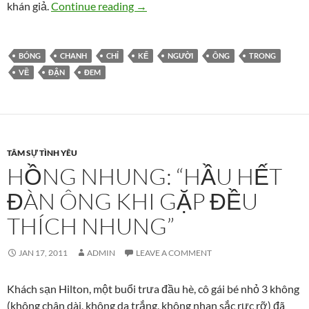
Chị Chanh kể về ‘người đàn ông tro
khán giả.
Continue reading
→
BÓNG
CHANH
CHỈ
KẾ
NGƯỜI
ÔNG
TRONG
VỀ
ĐẬN
ĐEM
TÂM SỰ TÌNH YÊU
HỒNG NHUNG: “HẦU HẾT
ĐÀN ÔNG KHI GẶP ĐỀU
THÍCH NHUNG”
JAN 17, 2011
ADMIN
LEAVE A COMMENT
Khách sạn Hilton, một buổi trưa đầu hè, cô gái bé nhỏ 3 không
(không chân dài, không da trắng, không nhan sắc rực rỡ) đã