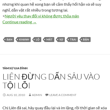
nhưng khi quan hệ xong bạn sẽ cảm thấy hối hận và sẽ suy
nghĩ, dằn vặt rất nhiều trong tương lai.
>
Người yêu thay đổi vì không được thỏa mãn
Bạn trai Lan dần lộ mặt Sở Khanh
Continue reading
→
BẠN
KHANH
LỘ
MẤT
SỢ
TRAI
ĐẬN
TÂM SỰ GIA ĐÌNH
LIÊN ĐỪNG DẤN SÂU VÀO
TỘI LỖI
AUG 10, 2010
ADMIN
LEAVE A COMMENT
Chị Liên đã sai, hãy quay đầu lại và im lặng, rồi thời gian sẽ xóa