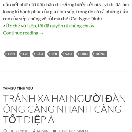
dần vết nhơ nơi đôi chân chị. Đừng bước tới nữa, vì chị đã làm
loang lổ hạnh phúc của gia đình sếp, trong đó có cả những đứa
con của sếp, chúng vô tội mà chị! (Cat Ngoc Dinh)
>
Ức chế với sếp, tôi đã quyến rũ chồng chị ấy
Liên đừng dấn sâu vào tội lỗi
Continue reading
→
LIÊN
LỜI
SÂU
TÔI
VÀO
ĐẬN
ĐÚNG
TÂM SỰ TÌNH YÊU
TRÁNH XA HAI NGƯỜI ĐÀN
ÔNG CÀNG NHANH CÀNG
TỐT DIỆP À
JUL 30, 2010
ADMIN
LEAVE A COMMENT