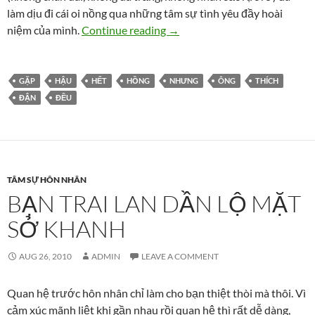
làm dịu đi cái oi nồng qua những tâm sự tình yêu đầy hoài
Hồng Nhung: “Hầu hết đàn ông
niệm của mình.
Continue reading
→
GẶP
HẬU
HẾT
HỒNG
NHƯNG
ÔNG
THÍCH
ĐẬN
ĐỀU
TÂM SỰ HÔN NHÂN
BẠN TRAI LAN DẦN LỘ MẶT
SỞ KHANH
AUG 26, 2010
ADMIN
LEAVE A COMMENT
Quan hệ trước hôn nhân chỉ làm cho bạn thiệt thòi mà thôi. Vì
cảm xúc mãnh liệt khi gần nhau rồi quan hệ thì rất dễ dàng,