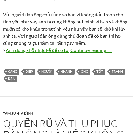
Với người đàn ông chủ động xa bạn vì không đấu tranh cho
tình yêu như vậy anh ta cũng không hết mình vì bạn và không
muốn có khó khăn trong tình yêu như vậy bạn sẽ khổ khi lấy
anh ta. Với người đàn ông dùng thủ đoạn để có bạn thì họ
cũng không ra gì, thậm chí rất nguy hiểm.
Tránh xa hai
>
Anh dùng khổ nhục kế để có tôi
Continue reading
→
CÀNG
DIỆP
NGƯỜI
NHANH
ÔNG
TỐT
TRANH
ĐẬN
TÂM SỰ GIA ĐÌNH
QUYẾN RŨ VÀ THU PHỤC