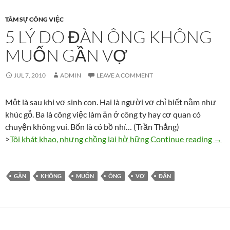
TÂM SỰ CÔNG VIỆC
5 LÝ DO ĐÀN ÔNG KHÔNG
MUỐN GẦN VỢ
JUL 7, 2010
ADMIN
LEAVE A COMMENT
Một là sau khi vợ sinh con. Hai là người vợ chỉ biết nằm như
khúc gỗ. Ba là công việc làm ăn ở công ty hay cơ quan có
chuyện không vui. Bốn là có bồ nhí… (Trần Thắng)
5 lý
>
Tôi khát khao, nhưng chồng lại hờ hững
Continue reading
→
GẦN
KHÔNG
MUỐN
ÔNG
VỢ
ĐẬN