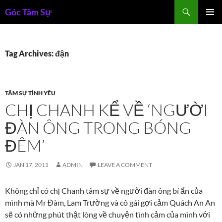
Skip
Search
Góc Tâm Sự
to
PRIMAR
content
MENU
Tag Archives: đận
TÂM SỰ TÌNH YÊU
CHỊ CHANH KỂ VỀ ‘NGƯỜI
ĐÀN ÔNG TRONG BÓNG
ĐÊM’
JAN 17, 2011
ADMIN
LEAVE A COMMENT
Không chỉ có chị Chanh tâm sự về người đàn ông bí ẩn của
mình mà Mr Đàm, Lam Trường và cô gái gợi cảm Quách An An
sẽ có những phút thật lòng về chuyện tình cảm của mình với