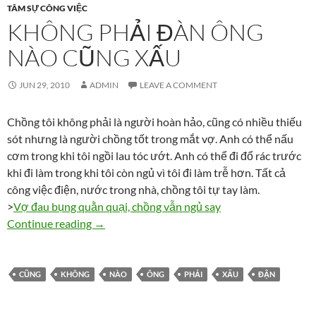
TÂM SỰ CÔNG VIỆC
KHÔNG PHẢI ĐÀN ÔNG
NÀO CŨNG XẤU
JUN 29, 2010
ADMIN
LEAVE A COMMENT
Chồng tôi không phải là người hoàn hảo, cũng có nhiều thiếu
sót nhưng là người chồng tốt trong mắt vợ. Anh có thể nấu
cơm trong khi tôi ngồi lau tóc ướt. Anh có thể đi đổ rác trước
khi đi làm trong khi tôi còn ngủ vì tôi đi làm trễ hơn. Tất cả
công việc điện, nước trong nhà, chồng tôi tự tay làm.
>
Vợ đau bụng quằn quại, chồng vẫn ngủ say
Không phải đàn ông nào cũng xấu
Continue reading
→
CŨNG
KHÔNG
NÀO
ÔNG
PHẢI
XẤU
ĐẬN