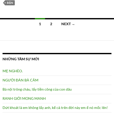
ĐẬN
Posts
1
2
NEXT →
navigation
NHỮNG TÂM SỰ MỚI
MẸ NGHÈO.
NGƯỜI ĐÀN BÀ CÂM
Bà nội trông cháu, lấy tiền công của con dâu
RANH GIỚI MONG MANH
Dứt khoát là em không lấy anh, kể cả trên đời này em ế nó mốc lên!