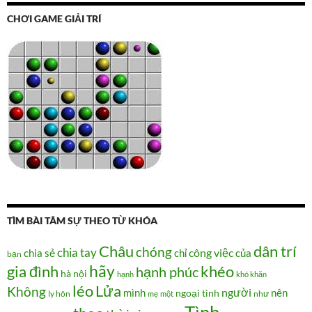
CHƠI GAME GIẢI TRÍ
TÌM BÀI TÂM SỰ THEO TỪ KHÓA
Châu
dân trí
chóng
chia tay
chia sẻ
chỉ
công việc
của
bạn
hãy
gia đình
khéo
hạnh phúc
hà nội
hạnh
khó khăn
Lửa
léo
Không
người
mình
nên
ngoại tình
như
ly hôn
mẹ
một