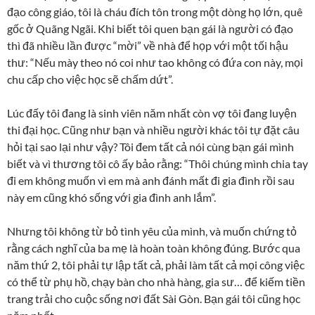
đạo công giáo, tôi là cháu đích tôn trong một dòng họ lớn, quê
gốc ở Quãng Ngãi. Khi biết tôi quen bạn gái là người có đạo
thì đã nhiều lần được “mời” về nhà để họp với một tối hậu
thư: “Nếu mày theo nó coi như tao không có đứa con này, mọi
chu cấp cho việc học sẽ chấm dứt”.
Lúc đấy tôi đang là sinh viên năm nhất còn vợ tôi đang luyện
thi đại học. Cũng như bạn và nhiều người khác tôi tự đặt câu
hỏi tại sao lại như vậy? Tôi đem tất cả nói cùng bạn gái mình
biết và vì thương tôi cô ấy bảo rằng: “Thôi chúng mình chia tay
đi em không muốn vì em mà anh đánh mất đi gia đình rồi sau
này em cũng khó sống với gia đình anh lắm”.
Nhưng tôi không từ bỏ tình yêu của mình, và muốn chứng tỏ
rằng cách nghĩ của ba mẹ là hoàn toàn không đúng. Bước qua
năm thứ 2, tôi phải tự lập tất cả, phải làm tất cả mọi công việc
có thể từ phụ hồ, chạy bàn cho nhà hàng, gia sư… để kiếm tiền
trang trải cho cuộc sống nơi đất Sài Gòn. Bạn gái tôi cũng học