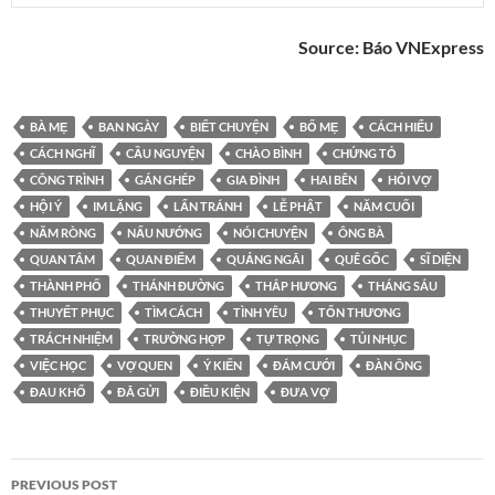
Source:
Báo VNExpress
BÀ MẸ
BAN NGÀY
BIẾT CHUYỆN
BỐ MẸ
CÁCH HIỂU
CÁCH NGHĨ
CẦU NGUYỆN
CHÀO BÌNH
CHỨNG TỎ
CÔNG TRÌNH
GÁN GHÉP
GIA ĐÌNH
HAI BÊN
HỎI VỢ
HỘI Ý
IM LẶNG
LẨN TRÁNH
LỄ PHẬT
NĂM CUỐI
NĂM RÒNG
NẤU NƯỚNG
NÓI CHUYỆN
ÔNG BÀ
QUAN TÂM
QUAN ĐIỂM
QUẢNG NGÃI
QUÊ GỐC
SĨ DIỆN
THÀNH PHỐ
THÁNH ĐƯỜNG
THẮP HƯƠNG
THÁNG SÁU
THUYẾT PHỤC
TÌM CÁCH
TÌNH YÊU
TỔN THƯƠNG
TRÁCH NHIỆM
TRƯỜNG HỢP
TỰ TRỌNG
TỦI NHỤC
VIỆC HỌC
VỢ QUEN
Ý KIẾN
ĐÁM CƯỚI
ĐÀN ÔNG
ĐAU KHỔ
ĐÃ GỬI
ĐIỀU KIỆN
ĐƯA VỢ
Post
PREVIOUS POST