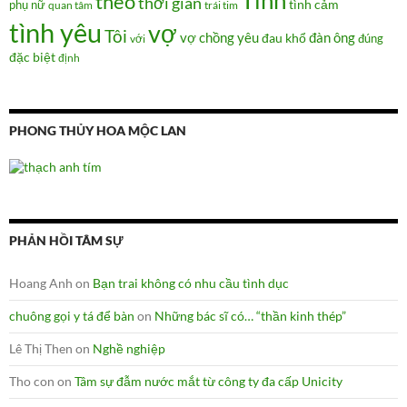
Tình
theo
thời gian
tình cảm
phụ nữ
quan tâm
trái tim
tình yêu
vợ
Tôi
vợ chồng
yêu
đàn ông
đau khổ
đúng
với
đặc biệt
định
PHONG THỦY HOA MỘC LAN
PHẢN HỒI TÂM SỰ
Hoang Anh
on
Bạn trai không có nhu cầu tình dục
chuông gọi y tá để bàn
on
Những bác sĩ có… “thần kinh thép”
Lê Thị Then
on
Nghề nghiệp
Tho con
on
Tâm sự đẫm nước mắt từ công ty đa cấp Unicity