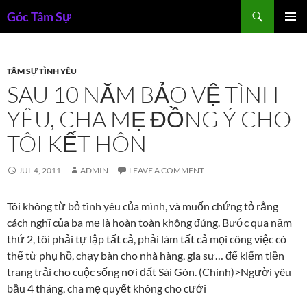
Skip
Search
Góc Tâm Sự
to
PRIMAR
content
MENU
TÂM SỰ TÌNH YÊU
SAU 10 NĂM BẢO VỆ TÌNH
YÊU, CHA MẸ ĐỒNG Ý CHO
TÔI KẾT HÔN
JUL 4, 2011
ADMIN
LEAVE A COMMENT
Tôi không từ bỏ tình yêu của mình, và muốn chứng tỏ rằng
cách nghĩ của ba mẹ là hoàn toàn không đúng. Bước qua năm
thứ 2, tôi phải tự lập tất cả, phải làm tất cả mọi công việc có
thể từ phụ hồ, chạy bàn cho nhà hàng, gia sư… để kiếm tiền
trang trải cho cuộc sống nơi đất Sài Gòn. (Chinh)>Người yêu
bầu 4 tháng, cha mẹ quyết không cho cưới