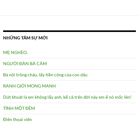
NHỮNG TÂM SỰ MỚI
MẸ NGHÈO.
NGƯỜI ĐÀN BÀ CÂM
Bà nội trông cháu, lấy tiền công của con dâu
RANH GIỚI MONG MANH
Dứt khoát là em không lấy anh, kể cả trên đời này em ế nó mốc lên!
TÌNH MỘT ĐÊM
Điên thọai viên