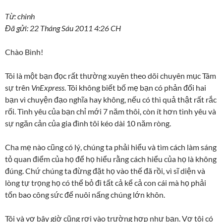
Từ: chinh
Đã gửi: 22 Tháng Sáu 2011 4:26 CH
Chào Bình!
Tôi là một bạn đọc rất thường xuyên theo dõi chuyên mục Tâm
sự trên
VnExpress
. Tôi không biết bố mẹ bạn có phản đối hai
bạn vì chuyện đạo nghĩa hay không, nếu có thì quả thật rất rắc
rối. Tình yêu của bạn chỉ mới 7 năm thôi, còn ít hơn tình yêu và
sự ngăn cản của gia đình tôi kéo dài 10 năm ròng.
Cha mẹ nào cũng có lý, chúng ta phải hiểu và tìm cách làm sáng
tỏ quan điểm của họ để họ hiểu rằng cách hiểu của họ là không
đúng. Chứ chúng ta đừng đặt họ vào thế đã rồi, vì sĩ diện và
lòng tự trọng họ có thể bỏ đi tất cả kể cả con cái mà họ phải
tốn bao công sức để nuôi nấng chúng lớn khôn.
Tôi và vợ bây giờ cũng rơi vào trường hợp như bạn. Vợ tôi có