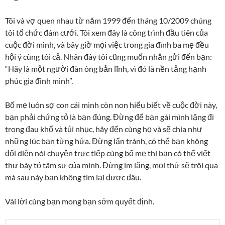
Tôi và vợ quen nhau từ năm 1999 đến tháng 10/2009 chúng
tôi tổ chức đám cưới. Tôi xem đây là công trình đầu tiên của
cuộc đời mình, và bây giờ mọi việc trong gia đình ba mẹ đều
hội ý cùng tôi cả. Nhân đây tôi cũng muốn nhắn gửi đến bạn:
“Hãy là một người đàn ông bản lĩnh, vì đó là nền tảng hạnh
phúc gia đình mình”.
Bố mẹ luôn sợ con cái mình còn non hiểu biết về cuộc đời này,
bạn phải chứng tỏ là bạn đúng. Đừng để bạn gái mình lặng đi
trong đau khổ và tủi nhục, hãy đến cùng họ và sẽ chia như
những lúc bạn từng hứa. Đừng lẩn tránh, có thể bạn không
đối diện nói chuyện trực tiếp cùng bố mẹ thì bạn có thể viết
thư bày tỏ tâm sự của mình. Đừng im lặng, mọi thứ sẽ trôi qua
mà sau này bạn không tìm lại được đâu.
Vài lời cùng bạn mong bạn sớm quyết định.