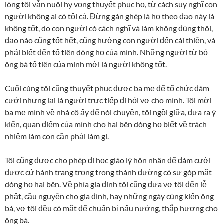
lòng tôi vẫn nuôi hy vọng thuyết phục họ, từ cách suy nghĩ con
người không ai có tội cả. Đừng gán ghép là họ theo đạo này là
không tốt, do con người có cách nghĩ và làm không đúng thôi,
đạo nào cũng tốt hết, cũng hướng con người đến cái thiện, và
phải biết đến tổ tiên dòng họ của mình. Những người từ bỏ
ông bà tổ tiên của mình mới là người không tốt.
Cuối cùng tôi cũng thuyết phục được ba mẹ để tổ chức đám
cưới nhưng lại là người trực tiếp đi hỏi vợ cho mình. Tôi mời
ba mẹ mình về nhà cô ấy để nói chuyện, tôi ngồi giữa, đưa ra ý
kiến, quan điểm của mình cho hai bên dòng họ biết về trách
nhiệm làm con cần phải làm gì.
Tôi cũng được cho phép đi học giáo lý hôn nhân để đám cưới
được cử hành trang trọng trong thánh đường có sự góp mặt
dòng họ hai bên. Về phía gia đình tôi cũng đưa vợ tôi đến lễ
phật, cầu nguyện cho gia đình, hay những ngày cúng kiến ông
bà, vợ tôi đều có mặt để chuẩn bị nấu nướng, thắp hương cho
ông bà.