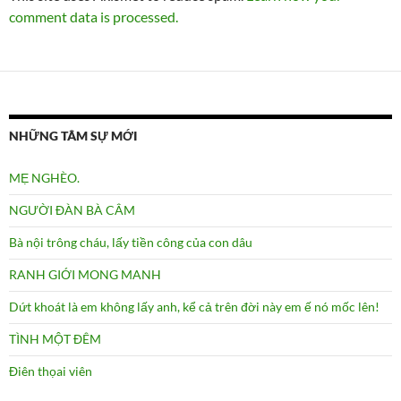
comment data is processed.
NHỮNG TÂM SỰ MỚI
MẸ NGHÈO.
NGƯỜI ĐÀN BÀ CÂM
Bà nội trông cháu, lấy tiền công của con dâu
RANH GIỚI MONG MANH
Dứt khoát là em không lấy anh, kể cả trên đời này em ế nó mốc lên!
TÌNH MỘT ĐÊM
Điên thọai viên