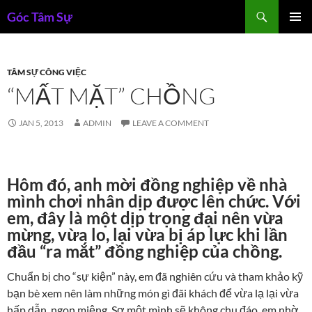
Skip
Search
Góc Tâm Sự
to
PRIMAR
content
MENU
TÂM SỰ CÔNG VIỆC
“MẤT MẶT” CHỒNG
JAN 5, 2013
ADMIN
LEAVE A COMMENT
Hôm đó, anh mời đồng nghiệp về nhà
mình chơi nhân dịp được lên chức. Với
em, đây là một dịp trọng đại nên vừa
mừng, vừa lo, lại vừa bị áp lực khi lần
đầu “ra mắt” đồng nghiệp của chồng.
Chuẩn bị cho “sự kiện” này, em đã nghiên cứu và tham khảo kỹ
bạn bè xem nên làm những món gì đãi khách để vừa lạ lại vừa
hấp dẫn, ngon miệng. Sợ một mình sẽ không chu đáo, em nhờ