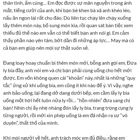
thân tình, ấm cúng… Em đọc được sự mãn nguyện trong ánh
mắt, tiếng cười của anh, khi bạn bè khen bà xã anh khéo léo,
nấu ăn ngon lại rất chu đáo. Dù liên tục chạy lên chạy xuống
lấy thêm món này, bổ sung món kia, rồi quan sát bàn tiệc xem
thiếu đủ thế nào em vẫn có thể biết bạn anh nói gì. Em cảm
thấy phần nào yên tâm, bớt dần đi những áp lực… May mà có
cả bạn em giúp nên mọi sự thật suôn sẻ.
Đang loay hoay chuẩn bị thêm món mới, bỗng anh gọi em. Đưa
ly bia đầy, anh nói em và chị bạn phải cùng uống cho hết mới
được. Em vốn không quen cái “khoản” này, nhất là những “quy
tắc” ứng xử khi uống bia, em cũng ít khi nào để ý. Vì vậy, nghe
anh bảo uống, lại đang dở dang dưới bếp, em cầm lấy ly bia
uống một hơi hết luôn nửa ly rồi… “hồn nhiên” đưa sang chị
bạn! Nhìn chị ấy nhẹ nhàng đón lấy ly bia, trang trọng cụng ly
từng người, rồi mới xin phép uống là em đã nhận ra sự “vô
duyên”, thất thố của mình.
Khi mọi người về hết, anh trách móc em đủ điều, rằng em