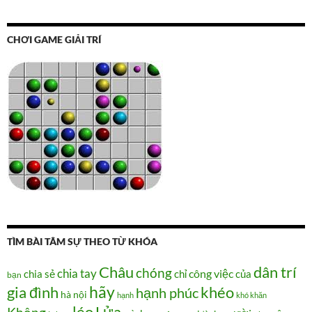
CHƠI GAME GIẢI TRÍ
TÌM BÀI TÂM SỰ THEO TỪ KHÓA
Châu
dân trí
chóng
chia tay
chia sẻ
chỉ
công việc
của
bạn
hãy
gia đình
khéo
hạnh phúc
hà nội
hạnh
khó khăn
Lửa