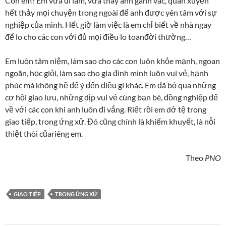
Còn em? Em vừa đi làm, vừa thay anh gánh vác, quán xuyến
hết thảy mọi chuyện trong ngoài để anh được yên tâm với sự
nghiệp của mình. Hết giờ làm việc là em chỉ biết về nhà ngay
để lo cho các con với đủ mọi điều lo toanđời thường…
Em luôn tâm niệm, làm sao cho các con luôn khỏe mạnh, ngoan
ngoãn, học giỏi, làm sao cho gia đình mình luôn vui vẻ, hạnh
phúc mà không hề để ý đến điều gì khác. Em đã bỏ qua những
cơ hội giao lưu, những dịp vui vẻ cùng bạn bè, đồng nghiệp để
về với các con khi anh luôn đi vắng. Riết rồi em dở tệ trong
giao tiếp, trong ứng xử. Đó cũng chính là khiếm khuyết, là nỗi
thiệt thòi củariêng em.
Theo
PNO
GIAO TIẾP
TRONG ỨNG XỬ