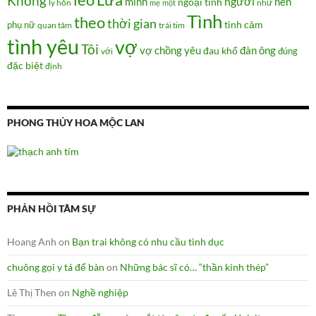
léo
Không
người
mình
nên
ngoại tình
như
ly hôn
mẹ
một
Tình
theo
thời gian
tình cảm
phụ nữ
quan tâm
trái tim
tình yêu
vợ
Tôi
vợ chồng
yêu
đàn ông
đau khổ
đúng
với
đặc biệt
định
PHONG THỦY HOA MỘC LAN
PHẢN HỒI TÂM SỰ
Hoang Anh
on
Bạn trai không có nhu cầu tình dục
chuông gọi y tá để bàn
on
Những bác sĩ có… “thần kinh thép”
Lê Thị Then
on
Nghề nghiệp