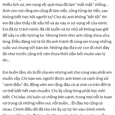
thiếu lịch sự, em vụng về, quê mùa đã làm “mất mặt” chồng…
Anh còn nói rằng em cũng đi làm việc, cũng từng dự tiệc, sao
không biết học hỏi người ta? Cho dù anh không “kết tội” thì
em đã cảm thấy rất xấu hổ và áy náy vì sự vụng về của mình.
Em đã tự trách mình, đã rất buồn và tự nhủ sẽ không bao giờ
để xảy ra việc tương tự. Nhưng hình như anh cũng chưa vừa
lòng. Điều đáng nói là từ đó anh tránh đi cùng em trong những
cuộc vui chung với bạn bè. Những dịp đưa vợ con đi chơi đây
đó như trước cũng trở nên thưa thớt dần bởi muôn vàn lý
do…
Em buồn lắm, dù là lỗi của em nhưng xét cho cùng nào phải em
muốn vậy. Chị bạn em, người được anh khen có cách ứng xử
“sành điệu” đó, động viên em rằng, đâu có ai sinh ra trên đời là
có thể biết hết mọi chuyện. Chị ấy cũng từng phải học mới
biết. Chị bảo, chị luôn có chồng bên cạnh, trong mọi nỗi lo toan
và trong cả những niềm vui, nỗi buồn… Đi đâu họ cũng có
nhau. Chính điều đó đã cho chị ấy sự tự tin vào chính mình.