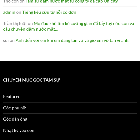
Tho con
on
Tâm sự đẫm nước mắt từ công ty đa cấp Unicity
admin
on
Tiếng kêu cứu từ nỗi cô đơn
Trần thị luật
on
Mẹ đau khổ tìm kẻ cưỡng gian để lấy tuỷ cứu con và
câu chuyện đẫm nước mắt…
sói
on
Anh đến với em khi em đang tan vỡ và giờ em vỡ tan vì anh.
CHUYÊN MỤC GÓC TÂM SỰ
Featured
Góc phụ nữ
Góc đàn ông
Nhật ký yêu con