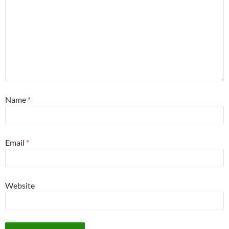
Name
*
Email
*
Website