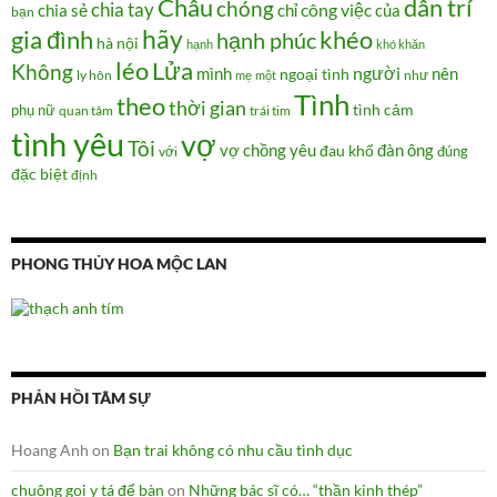
Châu
dân trí
chóng
chia tay
chia sẻ
chỉ
công việc
của
bạn
hãy
gia đình
khéo
hạnh phúc
hà nội
hạnh
khó khăn
Lửa
léo
Không
người
mình
nên
ngoại tình
như
ly hôn
mẹ
một
Tình
theo
thời gian
tình cảm
phụ nữ
quan tâm
trái tim
tình yêu
vợ
Tôi
vợ chồng
yêu
đàn ông
đau khổ
đúng
với
đặc biệt
định
PHONG THỦY HOA MỘC LAN
PHẢN HỒI TÂM SỰ
Hoang Anh
on
Bạn trai không có nhu cầu tình dục
chuông gọi y tá để bàn
on
Những bác sĩ có… “thần kinh thép”