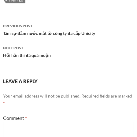
TÌNH YÊU
Post
PREVIOUS POST
navigation
Tâm sự đẫm nước mắt từ công ty đa cấp Unicity
NEXT POST
Hối hận thì đã quá muộn
LEAVE A REPLY
Your email address will not be published.
Required fields are marked
*
Comment
*