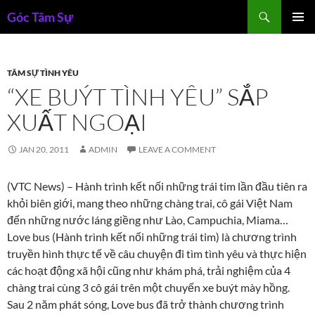
Skip
Search
Góc Tâm Sự
to
PRIMAR
content
MENU
TÂM SỰ TÌNH YÊU
“XE BUÝT TÌNH YÊU” SẮP
XUẤT NGOẠI
JAN 20, 2011
ADMIN
LEAVE A COMMENT
(VTC News) – Hành trình kết nối những trái tim lần đầu tiên ra
khỏi biên giới, mang theo những chàng trai, cô gái Việt Nam
đến những nước láng giềng như Lào, Campuchia, Miama…
Love bus (Hành trình kết nối những trái tim) là chương trình
truyền hình thực tế về câu chuyện đi tìm tình yêu và thực hiện
các hoạt động xã hội cũng như khám phá, trải nghiệm của 4
chàng trai cùng 3 cô gái trên một chuyến xe buýt mày hồng.
Sau 2 năm phát sóng, Love bus đã trở thành chương trình