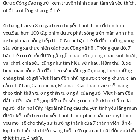
được đông đảo người xem truyền hình quan tâm và yêu thích,
nhất là những khán giả trẻ.
4 chàng trai và 3 cô gái trên chuyến hành trình đi tìm tình
yêu.Sau hơn 100 tập phim được phát sóng trên màn ảnh nhỏ,
xe buýt màu hồng tiếp tục đưa các bạn trẻ đi đến những vùng
sâu vùng xa thực hiện các hoạt động xã hội. Thông qua đó, 7
bạn trẻ có cơ hội được gần gũi nhau hơn, cùng nhau sinh hoạt,
vui chơi, chia sẻ… cũng như tìm hiểu về nhau. Năm thứ 3, xe
buýt màu hồng lần đầu tiên sẽ xuất ngoại, mang theo những
chàng trai, cô gái Việt Nam đến những nước trong khu vực lân
cận như Lào, Campuchia, Miama… Các thành viên sẽ mang
theo tinh thần tương thân tương ái của người Việt Nam đến
đất nước bạn để giúp đỡ cuộc sống còn nhiều khó khăn của
người dân nơi đây. Ngoài những câu chuyện tình yêu lãng mạn
được kết nối trên chuyến hành trình, phiên bản xe buýt tình
yêu mới sẽ cho thấy sự trưởng thành của 7 thành viên lẫn ê-
kip thực hiện khi bước sang tuổi mới qua các hoạt động xã hội
thiết thực, ý nghĩa.