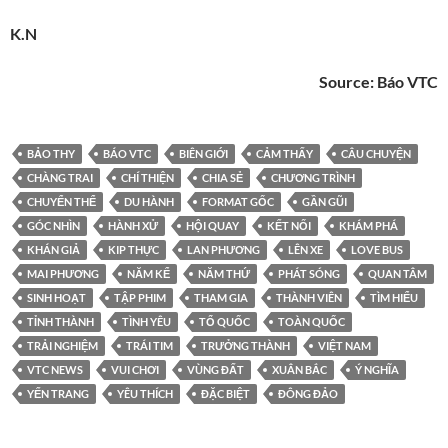
K.N
Source:
Báo VTC
BẢO THY
BÁO VTC
BIÊN GIỚI
CẢM THẤY
CÂU CHUYỆN
CHÀNG TRAI
CHÍ THIỆN
CHIA SẺ
CHƯƠNG TRÌNH
CHUYỂN THỂ
DU HÀNH
FORMAT GỐC
GẦN GŨI
GÓC NHÌN
HÀNH XỬ
HỘI QUAY
KẾT NỐI
KHÁM PHÁ
KHÁN GIẢ
KIP THỰC
LAN PHƯƠNG
LÊN XE
LOVE BUS
MAI PHƯƠNG
NĂM KỂ
NĂM THỨ
PHÁT SÓNG
QUAN TÂM
SINH HOẠT
TẬP PHIM
THAM GIA
THÀNH VIÊN
TÌM HIỂU
TỈNH THÀNH
TÌNH YÊU
TỔ QUỐC
TOÀN QUỐC
TRẢI NGHIỆM
TRÁI TIM
TRƯỞNG THÀNH
VIỆT NAM
VTC NEWS
VUI CHƠI
VÙNG ĐẤT
XUÂN BẮC
Ý NGHĨA
YẾN TRANG
YÊU THÍCH
ĐẶC BIỆT
ĐÔNG ĐẢO