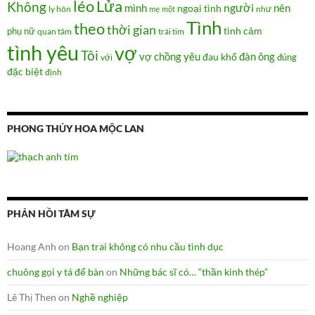
Lửa
léo
Không
người
mình
nên
ngoại tình
như
ly hôn
mẹ
một
Tình
theo
thời gian
tình cảm
phụ nữ
quan tâm
trái tim
tình yêu
vợ
Tôi
vợ chồng
yêu
đàn ông
đau khổ
đúng
với
đặc biệt
định
PHONG THỦY HOA MỘC LAN
PHẢN HỒI TÂM SỰ
Hoang Anh
on
Bạn trai không có nhu cầu tình dục
chuông gọi y tá để bàn
on
Những bác sĩ có… “thần kinh thép”
Lê Thị Then
on
Nghề nghiệp