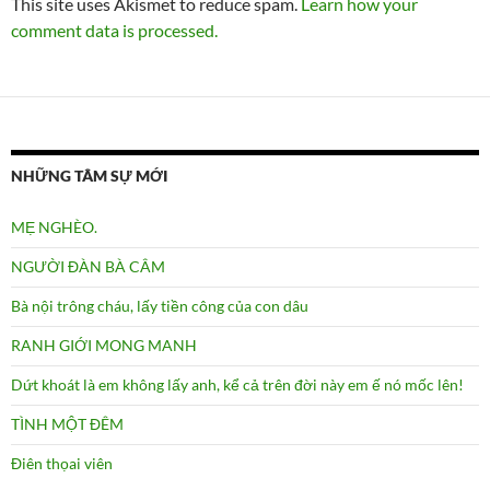
This site uses Akismet to reduce spam.
Learn how your
comment data is processed.
NHỮNG TÂM SỰ MỚI
MẸ NGHÈO.
NGƯỜI ĐÀN BÀ CÂM
Bà nội trông cháu, lấy tiền công của con dâu
RANH GIỚI MONG MANH
Dứt khoát là em không lấy anh, kể cả trên đời này em ế nó mốc lên!
TÌNH MỘT ĐÊM
Điên thọai viên