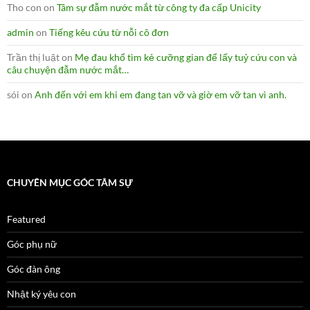
Tho con
on
Tâm sự đẫm nước mắt từ công ty đa cấp Unicity
admin
on
Tiếng kêu cứu từ nỗi cô đơn
Trần thị luật
on
Mẹ đau khổ tìm kẻ cưỡng gian để lấy tuỷ cứu con và
câu chuyện đẫm nước mắt…
sói
on
Anh đến với em khi em đang tan vỡ và giờ em vỡ tan vì anh.
CHUYÊN MỤC GÓC TÂM SỰ
Featured
Góc phụ nữ
Góc đàn ông
Nhật ký yêu con