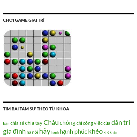
CHƠI GAME GIẢI TRÍ
TÌM BÀI TÂM SỰ THEO TỪ KHÓA
Châu
dân trí
chóng
chia tay
chia sẻ
chỉ
công việc
của
bạn
hãy
gia đình
khéo
hạnh phúc
hà nội
hạnh
khó khăn