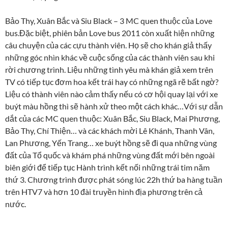
Bảo Thy, Xuân Bắc và Siu Black – 3 MC quen thuộc của Love
bus.Đặc biệt, phiên bản Love bus 2011 còn xuất hiện những
câu chuyện của các cựu thành viên. Họ sẽ cho khán giả thấy
những góc nhìn khác về cuộc sống của các thành viên sau khi
rời chương trình. Liệu những tình yêu mà khán giả xem trên
TV có tiếp tục đơm hoa kết trái hay có những ngã rẽ bất ngờ?
Liệu có thành viên nào cảm thấy nếu có cơ hội quay lại với xe
buýt màu hồng thì sẽ hành xử theo một cách khác…Với sự dẫn
dắt của các MC quen thuộc: Xuân Bắc, Siu Black, Mai Phương,
Bảo Thy, Chí Thiện… và các khách mời Lê Khánh, Thanh Vân,
Lan Phương, Yến Trang… xe buýt hồng sẽ đi qua những vùng
đất của Tổ quốc và khám phá những vùng đất mới bên ngoài
biên giới để tiếp tục Hành trình kết nối những trái tim năm
thứ 3. Chương trình được phát sóng lúc 22h thứ ba hàng tuần
trên HTV7 và hơn 10 đài truyền hình địa phương trên cả
nước.