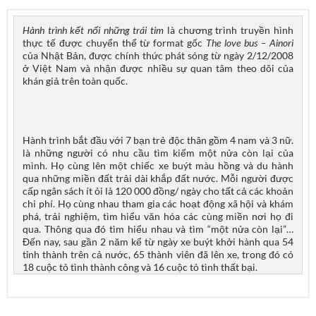
Hành trình kết nối những trái tim
là chương trình truyền hình
thực tế được chuyển thể từ format gốc
The love bus – Ainori
của Nhật Bản, được chính thức phát sóng từ ngày 2/12/2008
ở Việt Nam và nhận được nhiều sự quan tâm theo dõi của
khán giả trên toàn quốc.
Hành trình bắt đầu với 7 bạn trẻ độc thân gồm 4 nam và 3 nữ.
là những người có nhu cầu tìm kiếm một nửa còn lại của
mình. Họ cùng lên một chiếc xe buýt màu hồng và du hành
qua những miền đất trải dài khắp đất nước. Mỗi người được
cấp ngân sách ít ỏi là 120 000 đồng/ ngày cho tất cả các khoản
chi phí. Họ cùng nhau tham gia các hoạt động xã hội và khám
phá, trải nghiệm, tìm hiểu văn hóa các cùng miền nơi họ đi
qua. Thông qua đó tìm hiểu nhau và tìm “một nửa còn lại”…
Đến nay, sau gần 2 năm kể từ ngày xe buýt khởi hành qua 54
tỉnh thành trên cả nước, 65 thành viên đã lên xe, trong đó có
18 cuộc tỏ tình thành công và 16 cuộc tỏ tình thất bại.