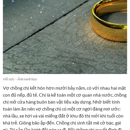
Vết nức – Ảnh minh họa
Vợ chồng chị kết hôn hơn mười bảy năm, có với nhau hai mặt
con đủ nếp, đủ tẻ. Chị là kế toán một cơ quan nhà nước, chồng
chị mở cửa hàng buôn bán vật liệu xây dựng. Nhờ biết tính
toán làm ăn nên vợ chồng chị có một cơ ngơi đáng mơ ước:
nhà lầu, xe hơi và vài miếng đất ở khu đô thị mới khi tuổi còn
khá trẻ. Giông bão ập đến. Chồng chị sinh tật mê cờ bạc, gái
gú. Tài sản lần lượt đội nón ra đi. Rồi chồng chị quyết định đi