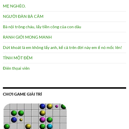
MẸ NGHÈO.
NGƯỜI ĐÀN BÀ CÂM
Bà nội trông cháu, lấy tiền công của con dâu
RANH GIỚI MONG MANH
Dứt khoát là em không lấy anh, kể cả trên đời này em ế nó mốc lên!
TÌNH MỘT ĐÊM
Điên thọai viên
CHƠI GAME GIẢI TRÍ