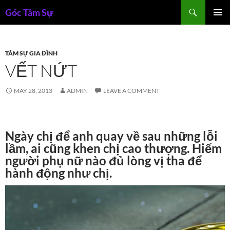
Skip
Search
Góc Tâm Sự
to
PRIMAR
content
MENU
TÂM SỰ GIA ĐÌNH
VẾT NỨT
MAY 28, 2013
ADMIN
LEAVE A COMMENT
Ngày chị để anh quay về sau những lỗi
lầm, ai cũng khen chị cao thượng. Hiếm
người phụ nữ nào đủ lòng vị tha để
hành động như chị.