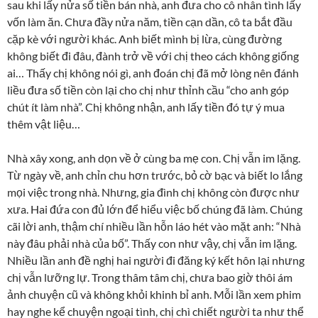
sau khi lấy nửa số tiền bán nhà, anh đưa cho cô nhân tình lấy
vốn làm ăn. Chưa đầy nửa năm, tiền cạn dần, cô ta bắt đầu
cặp kè với người khác. Anh biết mình bị lừa, cùng đường
không biết đi đâu, đành trở về với chị theo cách không giống
ai… Thấy chị không nói gì, anh đoán chị đã mở lòng nên đánh
liều đưa số tiền còn lại cho chị như thỉnh cầu “cho anh góp
chút ít làm nhà”. Chị không nhận, anh lấy tiền đó tự ý mua
thêm vật liệu…
Nhà xây xong, anh dọn về ở cùng ba mẹ con. Chị vẫn im lặng.
Từ ngày về, anh chỉn chu hơn trước, bỏ cờ bạc và biết lo lắng
mọi việc trong nhà. Nhưng, gia đình chị không còn được như
xưa. Hai đứa con đủ lớn để hiểu việc bố chúng đã làm. Chúng
cãi lời anh, thậm chí nhiều lần hỗn láo hét vào mặt anh: “Nhà
này đâu phải nhà của bố”. Thấy con như vậy, chị vẫn im lặng.
Nhiều lần anh đề nghị hai người đi đăng ký kết hôn lại nhưng
chị vẫn lưỡng lự. Trong thâm tâm chị, chưa bao giờ thôi ám
ảnh chuyện cũ và không khỏi khinh bỉ anh. Mỗi lần xem phim
hay nghe kể chuyện ngoại tình, chị chì chiết người ta như thể