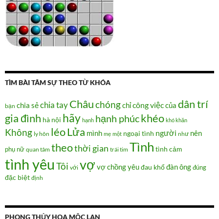
TÌM BÀI TÂM SỰ THEO TỪ KHÓA
Châu
dân trí
chóng
chia tay
chia sẻ
chỉ
công việc
của
bạn
hãy
gia đình
khéo
hạnh phúc
hà nội
hạnh
khó khăn
Lửa
léo
Không
người
mình
nên
ngoại tình
như
ly hôn
mẹ
một
Tình
theo
thời gian
tình cảm
phụ nữ
quan tâm
trái tim
tình yêu
vợ
Tôi
vợ chồng
yêu
đàn ông
đau khổ
đúng
với
đặc biệt
định
PHONG THỦY HOA MỘC LAN