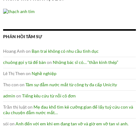
PHẢN HỒI TÂM SỰ
Hoang Anh
on
Bạn trai không có nhu cầu tình dục
chuông gọi y tá để bàn
on
Những bác sĩ có… “thần kinh thép”
Lê Thị Then
on
Nghề nghiệp
Tho con
on
Tâm sự đẫm nước mắt từ công ty đa cấp Unicity
admin
on
Tiếng kêu cứu từ nỗi cô đơn
Trần thị luật
on
Mẹ đau khổ tìm kẻ cưỡng gian để lấy tuỷ cứu con và
câu chuyện đẫm nước mắt…
sói
on
Anh đến với em khi em đang tan vỡ và giờ em vỡ tan vì anh.