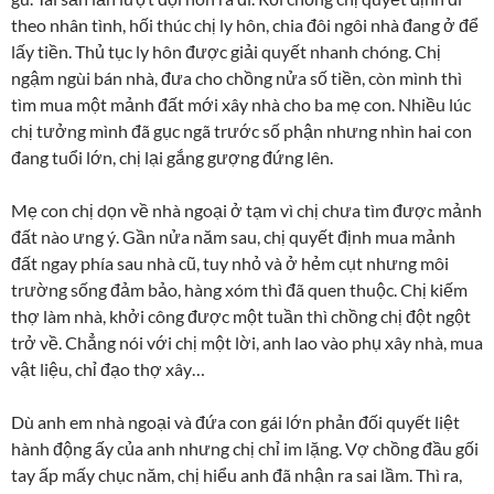
theo nhân tình, hối thúc chị ly hôn, chia đôi ngôi nhà đang ở để
lấy tiền. Thủ tục ly hôn được giải quyết nhanh chóng. Chị
ngậm ngùi bán nhà, đưa cho chồng nửa số tiền, còn mình thì
tìm mua một mảnh đất mới xây nhà cho ba mẹ con. Nhiều lúc
chị tưởng mình đã gục ngã trước số phận nhưng nhìn hai con
đang tuổi lớn, chị lại gắng gượng đứng lên.
Mẹ con chị dọn về nhà ngoại ở tạm vì chị chưa tìm được mảnh
đất nào ưng ý. Gần nửa năm sau, chị quyết định mua mảnh
đất ngay phía sau nhà cũ, tuy nhỏ và ở hẻm cụt nhưng môi
trường sống đảm bảo, hàng xóm thì đã quen thuộc. Chị kiếm
thợ làm nhà, khởi công được một tuần thì chồng chị đột ngột
trở về. Chẳng nói với chị một lời, anh lao vào phụ xây nhà, mua
vật liệu, chỉ đạo thợ xây…
Dù anh em nhà ngoại và đứa con gái lớn phản đối quyết liệt
hành động ấy của anh nhưng chị chỉ im lặng. Vợ chồng đầu gối
tay ấp mấy chục năm, chị hiểu anh đã nhận ra sai lầm. Thì ra,