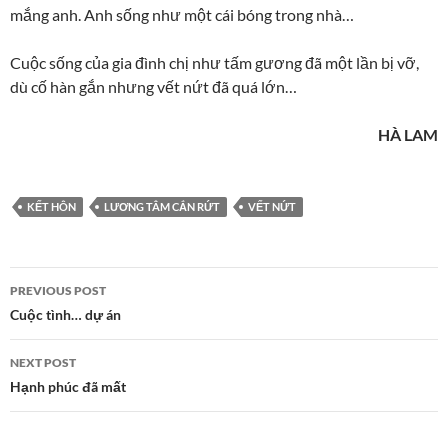
mắng anh. Anh sống như một cái bóng trong nhà…
Cuộc sống của gia đình chị như tấm gương đã một lần bị vỡ,
dù cố hàn gắn nhưng vết nứt đã quá lớn…
HÀ LAM
KẾT HÔN
LƯƠNG TÂM CẮN RỨT
VẾT NỨT
Post
PREVIOUS POST
navigation
Cuộc tình… dự án
NEXT POST
Hạnh phúc đã mất