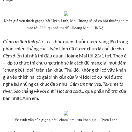
Khán giả yêu thích giọng hát Uyên Linh, Mai Hương sẽ có cơ hội thưởng thức
vào tối 23/1 tại nhà thi đấu Hoàng Mai – Hà Nội
Cảm ơn tình tình yêu
– ca khúc quen thuộc được vang lên trong
phần chiến thắng của Uyên Linh đã được chọn là chủ đề cho
đêm diễn tại nhà thi đấu quận Hoàng Mai tối 23/1 tới. Theo ê
– kíp tổ chức thì chương trình sẽ là cách để mang lại một đêm
“chung kết Idol” trên sân khấu Thủ đô. Không chỉ có vậy, khán
giả yêu thích hai cô gái xinh xắn của VN Idol có cơ hội được
nghe lại những ca khúc đẹp như:
Cảm ơn tình yêu, Take me to
river, Sao chẳng về với anh? Hot and cold
… qua phần hỗ trợ của
ban nhạc Anh em.
Vẻ xinh xắn của giọng hát “chạm” trái tim khán giả – Uyên Linh