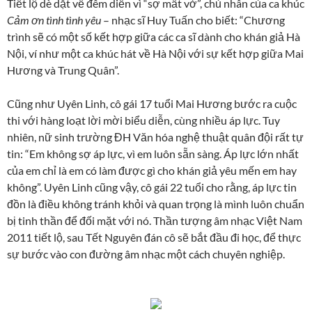
Tiết lộ dè dặt về đêm diễn vì “sợ mất vở”, chủ nhân của ca khúc
Cảm ơn tình tình yêu
– nhạc sĩ Huy Tuấn cho biết: “Chương
trình sẽ có một số kết hợp giữa các ca sĩ dành cho khán giả Hà
Nội, ví như một ca khúc hát về Hà Nội với sự kết hợp giữa Mai
Hương và Trung Quân”.
Cũng như Uyên Linh, cô gái 17 tuổi Mai Hương bước ra cuộc
thi với hàng loạt lời mời biểu diễn, cùng nhiều áp lực. Tuy
nhiên, nữ sinh trường ĐH Văn hóa nghệ thuật quân đội rất tự
tin: “Em không sợ áp lực, vì em luôn sẵn sàng. Áp lực lớn nhất
của em chỉ là em có làm được gì cho khán giả yêu mến em hay
không”. Uyên Linh cũng vậy, cô gái 22 tuổi cho rằng, áp lực tin
đồn là điều không tránh khỏi và quan trọng là mình luôn chuẩn
bị tinh thần để đối mặt với nó. Thần tượng âm nhạc Việt Nam
2011 tiết lộ, sau Tết Nguyên đán cô sẽ bắt đầu đi học, để thực
sự bước vào con đường âm nhạc một cách chuyên nghiệp.