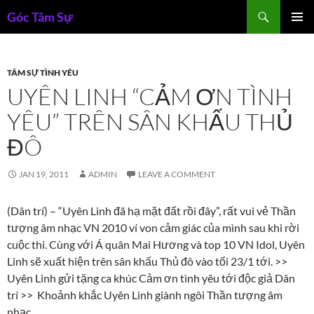
Skip
Search
Góc Tâm Sự
to
PRIMAR
content
MENU
TÂM SỰ TÌNH YÊU
UYÊN LINH “CẢM ƠN TÌNH
YÊU” TRÊN SÂN KHẤU THỦ
ĐÔ
JAN 19, 2011
ADMIN
LEAVE A COMMENT
(Dân trí) – “Uyên Linh đã hạ mặt đất rồi đây”, rất vui vẻ Thần
tượng âm nhạc VN 2010 ví von cảm giác của mình sau khi rời
cuộc thi. Cùng với Á quân Mai Hương và top 10 VN Idol, Uyên
Linh sẽ xuất hiện trên sân khấu Thủ đô vào tối 23/1 tới. >>
Uyên Linh gửi tặng ca khúc Cảm ơn tình yêu tới độc giả Dân
trí >> Khoảnh khắc Uyên Linh giành ngôi Thần tượng âm
nhạc