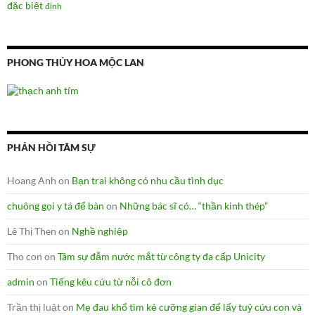
đặc biệt
định
PHONG THỦY HOA MỘC LAN
PHẢN HỒI TÂM SỰ
Hoang Anh
on
Bạn trai không có nhu cầu tình dục
chuông gọi y tá để bàn
on
Những bác sĩ có… “thần kinh thép”
Lê Thị Then
on
Nghề nghiệp
Tho con
on
Tâm sự đẫm nước mắt từ công ty đa cấp Unicity
admin
on
Tiếng kêu cứu từ nỗi cô đơn
Trần thị luật
on
Mẹ đau khổ tìm kẻ cưỡng gian để lấy tuỷ cứu con và