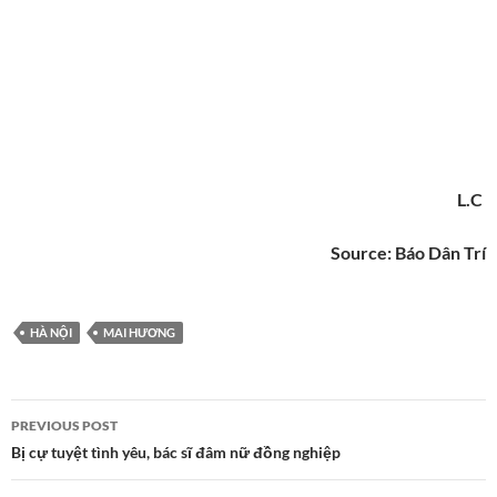
L.C
Source:
Báo Dân Trí
HÀ NỘI
MAI HƯƠNG
Post
PREVIOUS POST
navigation
Bị cự tuyệt tình yêu, bác sĩ đâm nữ đồng nghiệp