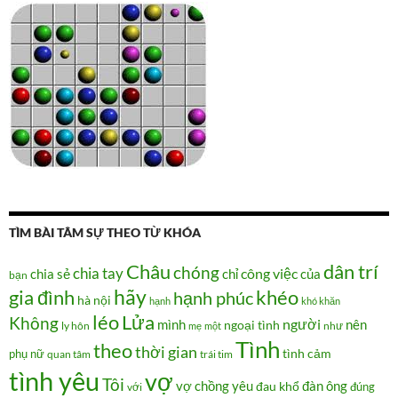
TÌM BÀI TÂM SỰ THEO TỪ KHÓA
Châu
dân trí
chóng
chia tay
chia sẻ
chỉ
công việc
của
bạn
hãy
gia đình
khéo
hạnh phúc
hà nội
hạnh
khó khăn
Lửa
léo
Không
người
mình
nên
ngoại tình
như
ly hôn
mẹ
một
Tình
theo
thời gian
tình cảm
phụ nữ
quan tâm
trái tim
tình yêu
vợ
Tôi
vợ chồng
yêu
đàn ông
đau khổ
đúng
với