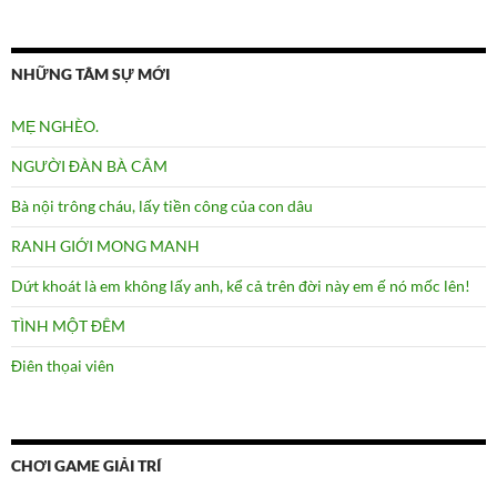
NHỮNG TÂM SỰ MỚI
MẸ NGHÈO.
NGƯỜI ĐÀN BÀ CÂM
Bà nội trông cháu, lấy tiền công của con dâu
RANH GIỚI MONG MANH
Dứt khoát là em không lấy anh, kể cả trên đời này em ế nó mốc lên!
TÌNH MỘT ĐÊM
Điên thọai viên
CHƠI GAME GIẢI TRÍ