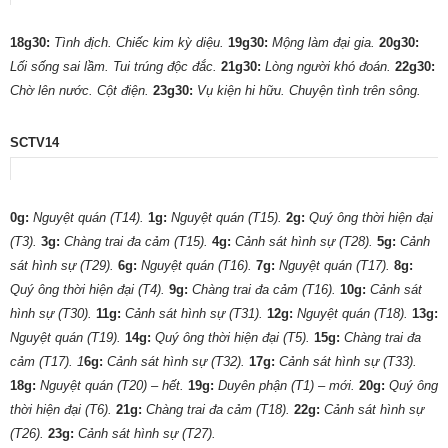
18g30:
Tình địch. Chiếc kim kỳ diệu.
19g30:
Mộng làm đại gia.
20g30:
Lối sống sai lầm. Tui trúng độc đắc.
21g30:
Lòng người khó đoán.
22g30:
Chờ lên nước. Cột điện.
23g30:
Vụ kiện hi hữu. Chuyện tình trên sông.
SCTV14
0g:
Nguyệt quán (T14).
1g:
Nguyệt quán (T15).
2g:
Quý ông thời hiện đại
(T3).
3g:
Chàng trai đa cảm (T15).
4g:
Cảnh sát hình sự (T28).
5g:
Cảnh
sát hình sự (T29).
6g:
Nguyệt quán (T16).
7g:
Nguyệt quán (T17).
8g:
Quý ông thời hiện đại (T4).
9g:
Chàng trai đa cảm (T16).
10g:
Cảnh sát
hình sự (T30).
11g:
Cảnh sát hình sự (T31).
12g:
Nguyệt quán (T18).
13g:
Nguyệt quán (T19).
14g:
Quý ông thời hiện đại (T5).
15g:
Chàng trai đa
cảm (T17). 1
6g:
Cảnh sát hình sự (T32).
17g:
Cảnh sát hình sự (T33).
18g:
Nguyệt quán (T20) – hết.
19g:
Duyên phận (T1) – mới.
20g:
Quý ông
thời hiện đại (T6).
21g:
Chàng trai đa cảm (T18).
22g:
Cảnh sát hình sự
(T26).
23g:
Cảnh sát hình sự (T27).