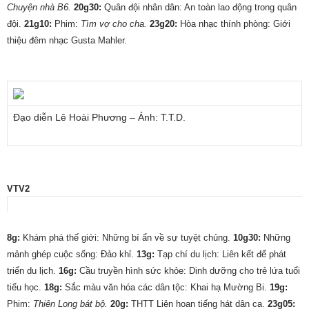
Chuyện nhà B6.
20g30:
Quân đội nhân dân: An toàn lao động trong quân
đội.
21g10:
Phim:
Tìm vợ cho cha.
23g20:
Hòa nhạc thính phòng: Giới
thiệu đêm nhạc Gusta Mahler.
Đạo diễn Lê Hoài Phương – Ảnh: T.T.D.
VTV2
8g:
Khám phá thế giới: Những bí ẩn về sự tuyệt chủng.
10g30:
Những
mảnh ghép cuộc sống: Ðảo khỉ.
13g:
Tạp chí du lịch: Liên kết để phát
triển du lịch.
16g:
Cầu truyền hình sức khỏe: Dinh dưỡng cho trẻ lứa tuổi
tiểu học.
18g:
Sắc màu văn hóa các dân tộc: Khai hạ Mường Bi.
19g:
Phim:
Thiên Long bát bộ.
20g:
THTT Liên hoan tiếng hát dân ca.
23g05: