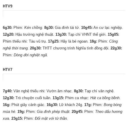
HTV9
6g30:
Phim:
Kén chồng.
8g30:
Gia đình tài tử.
10g45:
An cư lạc nghiệp.
12g20:
Hậu trường nghệ thuật.
13g30:
Tạp chí VHNT thế giới.
15g05:
Phim thiếu nhi: Tàu vũ trụ.
17g25:
Hãy là bé ngoan.
18g:
Phim:
Công
nghệ thời trang.
20g30:
THTT chương trình Nghĩa tình đồng đội.
22g30:
Phim:
Dòng đời nghiệt ngã.
HTV7
7g40:
Văn nghệ thiếu nhi: Vườn âm nhạc.
8g30:
Tạp chí văn nghệ.
12g30:
Trò chuyện cuối tuần.
13g15:
Phim ca nhạc:
Hát ca bồng bềnh.
16g:
Phút giây cảnh giác.
16g30:
Lữ khách 24g.
17g:
Phim:
Bong bóng
mùa hè
.
19g:
Phim:
Gia đình phép thuật.
20g45:
Phim:
Theo dấu hương
xưa.
23g15:
Phim:
Ðối mặt với tử thần.