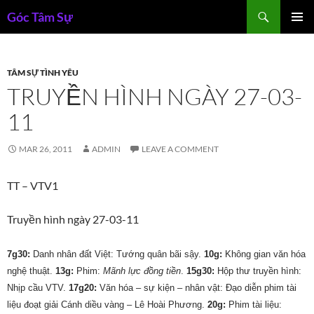
Skip
Search
Góc Tâm Sự
to
PRIMAR
content
MENU
TÂM SỰ TÌNH YÊU
TRUYỀN HÌNH NGÀY 27-03-
11
MAR 26, 2011
ADMIN
LEAVE A COMMENT
TT – VTV1
Truyền hình ngày 27-03-11
7g30:
Danh nhân đất Việt: Tướng quân bãi sậy.
10g:
Không gian văn hóa
nghệ thuật.
13g:
Phim:
Mãnh lực đồng tiền
.
15g30:
Hộp thư truyền hình:
Nhịp cầu VTV.
17g20:
Văn hóa – sự kiện – nhân vật: Ðạo diễn phim tài
liệu đoạt giải Cánh diều vàng – Lê Hoài Phương.
20g:
Phim tài liệu: