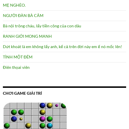
MẸ NGHÈO.
NGƯỜI ĐÀN BÀ CÂM
Bà nội trông cháu, lấy tiền công của con dâu
RANH GIỚI MONG MANH
Dứt khoát là em không lấy anh, kể cả trên đời này em ế nó mốc lên!
TÌNH MỘT ĐÊM
Điên thọai viên
CHƠI GAME GIẢI TRÍ