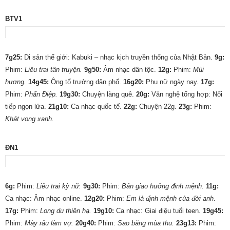
BTV1
7g25:
Di sản thế giới: Kabuki – nhạc kịch truyền thống của Nhật Bản.
9g:
Phim:
Liêu trai tân truyện.
9g50:
Âm nhạc dân tộc.
12g:
Phim:
Mùi
hương.
14g45:
Ông tổ trưởng dân phố.
16g20:
Phụ nữ ngày nay.
17g:
Phim:
Phấn Ðiệp.
19g30:
Chuyện làng quê.
20g:
Văn nghệ tổng hợp: Nối
tiếp ngọn lửa.
21g10:
Ca nhạc quốc tế.
22g:
Chuyện 22g.
23g:
Phim:
Khát vọng xanh.
ĐN1
6g:
Phim:
Liêu trai kỳ nữ.
9g30:
Phim:
Bản giao hưởng định mệnh.
11g:
Ca nhạc: Âm nhạc online.
12g20:
Phim:
Em là định mệnh của đời anh
.
17g:
Phim:
Long du thiên hạ.
19g10:
Ca nhạc: Giai điệu tuổi teen.
19g45:
Phim:
Mày râu làm vợ.
20g40:
Phim:
Sao băng mùa thu.
23g13:
Phim: