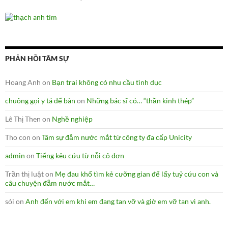
PHẢN HỒI TÂM SỰ
Hoang Anh
on
Bạn trai không có nhu cầu tình dục
chuông gọi y tá để bàn
on
Những bác sĩ có… “thần kinh thép”
Lê Thị Then
on
Nghề nghiệp
Tho con
on
Tâm sự đẫm nước mắt từ công ty đa cấp Unicity
admin
on
Tiếng kêu cứu từ nỗi cô đơn
Trần thị luật
on
Mẹ đau khổ tìm kẻ cưỡng gian để lấy tuỷ cứu con và
câu chuyện đẫm nước mắt…
sói
on
Anh đến với em khi em đang tan vỡ và giờ em vỡ tan vì anh.