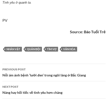
Tình yêu ở quanh ta.
PV
Source:
Báo Tuổi Trẻ
NHÂN VẬT
QUÂN ĐỘI
TÌM VỢ
VĂN HÓA
Post
PREVIOUS POST
navigation
Nỗi ám ảnh bệnh ‘lưỡi đen’ trong ngôi làng ở Bắc Giang
NEXT POST
Nàng hay hối tiếc về tình yêu hơn chàng