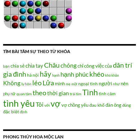
TÌM BÀI TÂM SỰ THEO TỪ KHÓA
Châu
dân trí
chóng
chia tay
chia sẻ
chỉ
công việc
của
bạn
hãy
gia đình
khéo
hạnh phúc
hà nội
hạnh
khó khăn
Lửa
léo
Không
người
mình
nên
ngoại tình
như
ly hôn
mẹ
một
Tình
theo
thời gian
tình cảm
phụ nữ
quan tâm
trái tim
tình yêu
vợ
Tôi
vợ chồng
yêu
đàn ông
đau khổ
đúng
với
đặc biệt
định
PHONG THỦY HOA MỘC LAN