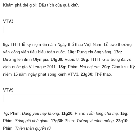
Khám phá thế giới: Dấu tích của quá khứ.
VTV3
8g:
THTT lễ kỷ niệm 65 năm Ngày thể thao Việt Nam: Lễ trao thưởng
vận động viên tiêu biểu toàn quốc.
10g:
Rung chuông vàng.
13g:
Ðường lên đỉnh Olympia.
14g30:
Rubic 8.
16g:
THTT Giải bóng đá vô
địch quốc gia V.League 2011.
18g:
Phim:
Hai chị em.
20g:
Giao lưu: Kỷ
niệm 15 năm ngày phát sóng kênh VTV3.
23g30:
Thể thao.
VTV9
7g:
Phim:
Ðáng yêu hay không.
11g20:
Phim:
Tấm lòng cha mẹ.
16g:
Phim:
Sóng gió nhà giam.
17g30:
Phim:
Tường vi cánh mỏng.
22g10:
Phim:
Thiên thần quyến rũ.