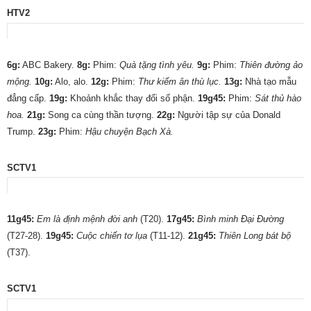
HTV2
6g:
ABC Bakery.
8g:
Phim:
Quà tặng tình yêu.
9g:
Phim:
Thiên đường ảo
mộng.
10g:
Alo, alo.
12g:
Phim:
Thư kiếm ân thù lục.
13g:
Nhà tạo mẫu
đẳng cấp.
19g:
Khoảnh khắc thay đổi số phận.
19g45:
Phim:
Sát thủ hào
hoa.
21g:
Song ca cùng thần tượng.
22g:
Người tập sự của Donald
Trump.
23g:
Phim:
Hậu chuyện Bạch Xà.
SCTV1
11g45:
Em là định mệnh đời anh
(T20).
17g45:
Bình minh Ðại Ðường
(T27-28).
19g45:
Cuộc chiến tơ lụa
(T11-12).
21g45:
Thiên Long bát bộ
(T37).
SCTV1