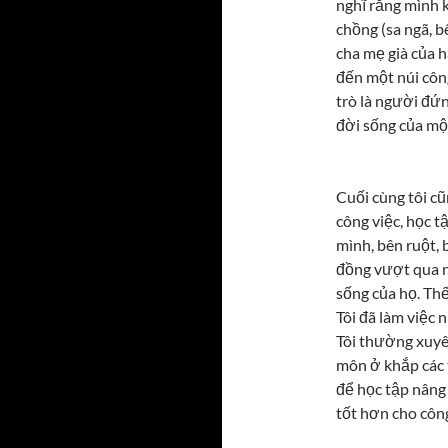
nghĩ rằng mình 
chồng (sa ngã, bê
cha mẹ già của 
đến một núi côn
trò là người đứn
đời sống của mộ
Cuối cùng tôi c
công việc, học t
mình, bên ruột, 
đồng vượt qua n
sống của họ. Thế
Tôi đã làm việc 
Tôi thường xuyê
môn ở khắp các 
để học tập nâng
tốt hơn cho công