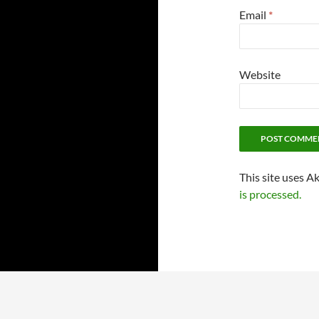
Email
*
Website
This site uses A
is processed.