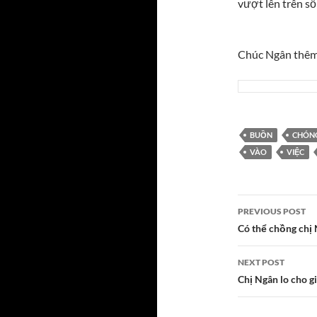
vượt lên trên s
Chúc Ngân thêm 
BUỒN
CHÓN
VÀO
VIỆC
Post
PREVIOUS POST
navigatio
Có thể chồng chị
NEXT POST
Chị Ngân lo cho g