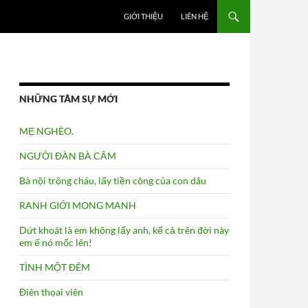
GIỚI THIỆU
LIÊN HỆ
NHỮNG TÂM SỰ MỚI
MẸ NGHÈO.
NGƯỜI ĐÀN BÀ CÂM
Bà nội trông cháu, lấy tiền công của con dâu
RANH GIỚI MONG MANH
Dứt khoát là em không lấy anh, kể cả trên đời này
em ế nó mốc lên!
TÌNH MỘT ĐÊM
Điên thọai viên