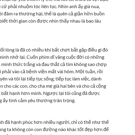
ì cứ phải nhuộm tóc liên tục. Nhìn anh ấy già nua,
i đâm ra thương hại, thế là quên cả giận hờn buồn
g biết thời gian còn được nhìn thấy nhau là bao lâu
ối lòng là đã có nhiều khi bất chợt bắt gặp điều gì đó
mình nhớ lại. Cuốn phim dĩ vãng cuộc đời có những
m mình thức trắng và đau thắt cả tim không sao chợp
 phải vào cả bệnh viện mất vài hôm. Một tuần, rồi
yên và tôi lại tiếp tục sống, tiếp tục làm việc, dành
n cho các con, cho cha mẹ già hai bên và cho cả cộng
 bất hạnh hơn mình. Ngược lại tôi cũng đã được
 ấy tình cảm yêu thương trân trọng.
nh đã hạnh phúc hơn nhiều người, chỉ có thể như thế
úng ta không còn con đường nào khác tốt đẹp hơn để