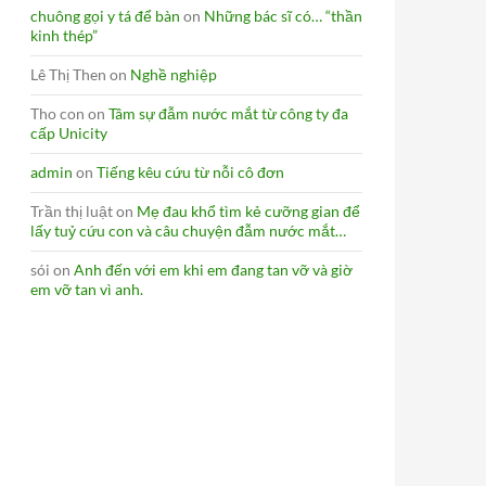
chuông gọi y tá để bàn
on
Những bác sĩ có… “thần
kinh thép”
Lê Thị Then
on
Nghề nghiệp
Tho con
on
Tâm sự đẫm nước mắt từ công ty đa
cấp Unicity
admin
on
Tiếng kêu cứu từ nỗi cô đơn
Trần thị luật
on
Mẹ đau khổ tìm kẻ cưỡng gian để
lấy tuỷ cứu con và câu chuyện đẫm nước mắt…
sói
on
Anh đến với em khi em đang tan vỡ và giờ
em vỡ tan vì anh.