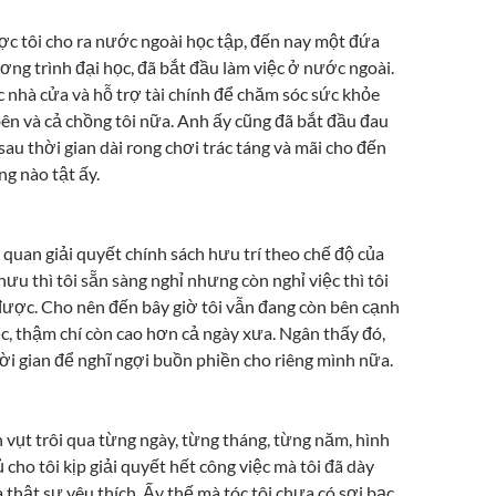
ợc tôi cho ra nước ngoài học tập, đến nay một đứa
ng trình đại học, đã bắt đầu làm việc ở nước ngoài.
 nhà cửa và hỗ trợ tài chính để chăm sóc sức khỏe
bên và cả chồng tôi nữa. Anh ấy cũng đã bắt đầu đau
au thời gian dài rong chơi trác táng và mãi cho đến
g nào tật ấy.
quan giải quyết chính sách hưu trí theo chế độ của
ưu thì tôi sẵn sàng nghỉ nhưng còn nghỉ việc thì tôi
được. Cho nên đến bây giờ tôi vẫn đang còn bên cạnh
c, thậm chí còn cao hơn cả ngày xưa. Ngân thấy đó,
ời gian để nghĩ ngợi buồn phiền cho riêng mình nữa.
 vụt trôi qua từng ngày, từng tháng, từng năm, hình
cho tôi kịp giải quyết hết công việc mà tôi đã dày
 thật sự yêu thích. Ấy thế mà tóc tôi chưa có sợi bạc,