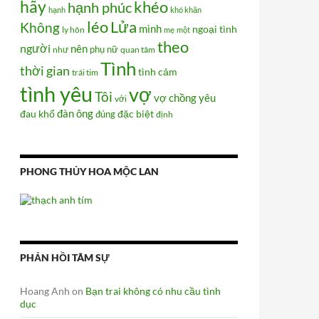
hãy
khéo
hạnh phúc
hạnh
khó khăn
Lửa
léo
Không
mình
ngoại tình
ly hôn
mẹ
một
theo
người
nên
phụ nữ
như
quan tâm
Tình
thời gian
tình cảm
trái tim
tình yêu
vợ
Tôi
vợ chồng
yêu
với
đàn ông
đau khổ
đúng
đặc biệt
định
PHONG THỦY HOA MỘC LAN
PHẢN HỒI TÂM SỰ
Hoang Anh
on
Bạn trai không có nhu cầu tình
dục