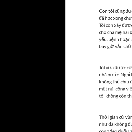
Con tôi cũng đư
đã học xong chươ
Tôi còn xây được
cho cha mẹ hai 
yếu, bệnh hoạn s
bây giờ vẫn chứn
Tôi vừa được cơ 
nhà nước. Nghỉ h
không thể chịu 
một núi công việ
tôi không còn th
Thời gian cứ vùn
như đã không đủ 
công đeo đuổi và