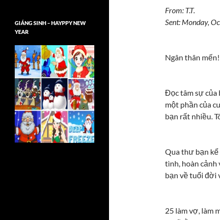
From: T.T.
Sent: Monday, O
GIÁNG SINH – HAYPPY NEW
YEAR
Ngân thân mến!
Đọc tâm sự của 
một phần của cuộ
bạn rất nhiều. Tô
Qua thư bạn kể t
tình, hoàn cảnh 
bạn về tuổi đời 
25 làm vợ, làm m