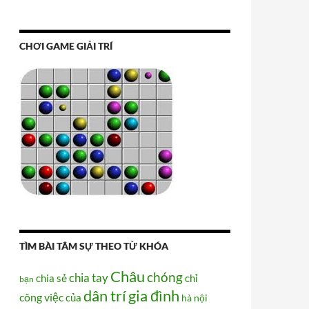
CHƠI GAME GIẢI TRÍ
TÌM BÀI TÂM SỰ THEO TỪ KHÓA
Châu
chóng
chia tay
chia sẻ
chỉ
bạn
dân trí
gia đình
công việc
của
hà nội