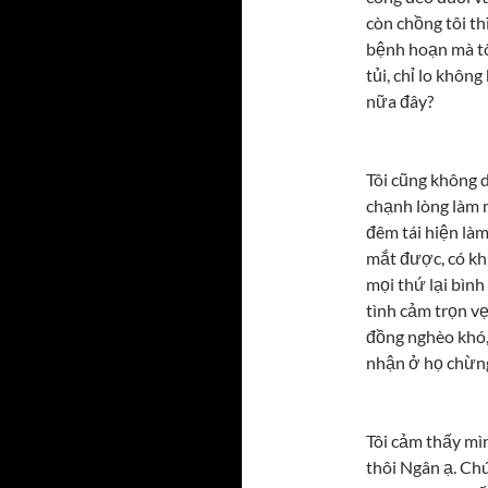
còn chồng tôi th
bệnh hoạn mà tô
tủi, chỉ lo khôn
nữa đây?
Tôi cũng không d
chạnh lòng làm 
đêm tái hiện là
mắt được, có khi
mọi thứ lại bình 
tình cảm trọn vẹ
đồng nghèo khó,
nhận ở họ chừng
Tôi cảm thấy mì
thôi Ngân ạ. Ch