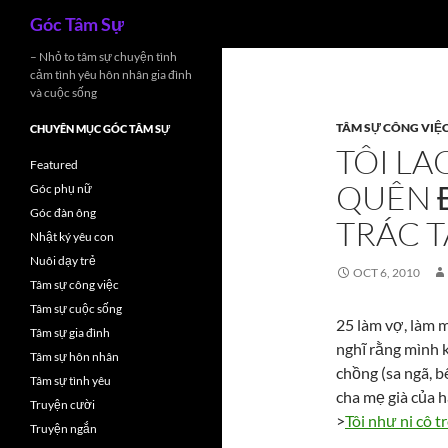
Search
Góc Tâm Sự
Skip
– Nhỏ to tâm sự chuyện tình
cảm tình yêu hôn nhân gia đình
to
và cuộc sống
content
TÂM SỰ CÔNG VIỆ
CHUYÊN MỤC GÓC TÂM SỰ
TÔI LA
Featured
QUÊN 
Góc phụ nữ
Góc đàn ông
TRÁC 
Nhật ký yêu con
Nuôi dạy trẻ
OCT 6, 2010
Tâm sự công việc
Tâm sự cuộc sống
25 làm vợ, làm m
Tâm sự gia đình
nghĩ rằng mình 
Tâm sự hôn nhân
chồng (sa ngã, bê
Tâm sự tình yêu
cha mẹ già của 
Truyện cười
>
Tôi như ni cô 
Truyện ngắn