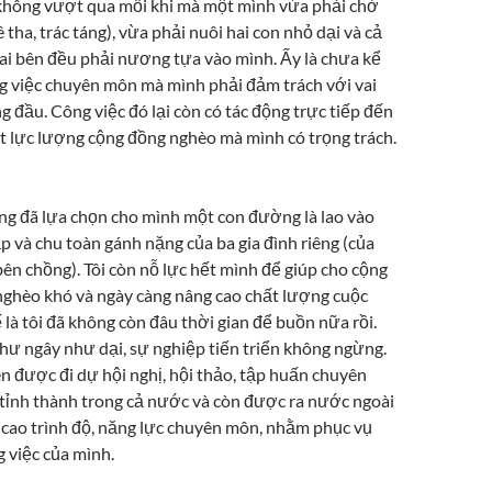
không vượt qua mỗi khi mà một mình vừa phải chờ
 tha, trác táng), vừa phải nuôi hai con nhỏ dại và cả
hai bên đều phải nương tựa vào mình. Ấy là chưa kể
g việc chuyên môn mà mình phải đảm trách với vai
g đầu. Công việc đó lại còn có tác động trực tiếp đến
t lực lượng cộng đồng nghèo mà mình có trọng trách.
ũng đã lựa chọn cho mình một con đường là lao vào
ập và chu toàn gánh nặng của ba gia đình riêng (của
bên chồng). Tôi còn nỗ lực hết mình để giúp cho cộng
ghèo khó và ngày càng nâng cao chất lượng cuộc
 là tôi đã không còn đâu thời gian để buồn nữa rồi.
như ngây như dại, sự nghiệp tiến triển không ngừng.
n được đi dự hội nghị, hội thảo, tập huấn chuyên
tỉnh thành trong cả nước và còn được ra nước ngoài
 cao trình độ, năng lực chuyên môn, nhằm phục vụ
 việc của mình.