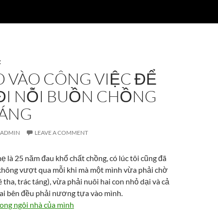
C
O VÀO CÔNG VIỆC ĐỂ
ĐI NỖI BUỒN CHỒNG
TÁNG
ADMIN
LEAVE A COMMENT
ẹ là 25 năm đau khổ chất chồng, có lúc tôi cũng đã
không vượt qua mỗi khi mà một mình vừa phải chờ
 tha, trác táng), vừa phải nuôi hai con nhỏ dại và cả
hai bên đều phải nương tựa vào mình.
trong ngôi nhà của mình