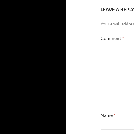
LEAVE A REPL
Your email address
Comment
*
Name
*