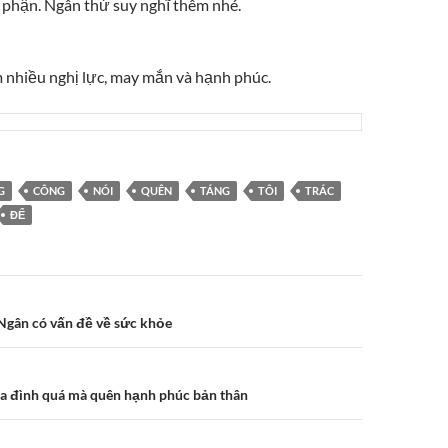
ố phận. Ngân thử suy nghĩ thêm nhé.
nhiều nghị lực, may mắn và hạnh phúc.
G
CÔNG
NÓI
QUÊN
TÁNG
TÔI
TRÁC
ĐỂ
n
 Ngân có vấn đề về sức khỏe
ia đình quá mà quên hạnh phúc bản thân