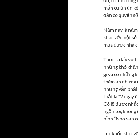
đó, tôi tìm công
mắn cứ ùn ùn ké
dần có quyển sổ 
Năm nay là năm t
khác với một số
mua được nhà chu
Thực ra lấy vợ 
những khó khăn.
gì và có những k
thèm ăn những đ
nhưng vẫn phải c
thật là “2 ngày 
Có lẽ được nhắc 
ngăn tôi, không
hỉnh “Nho vẫn c
Lúc khốn khó, v