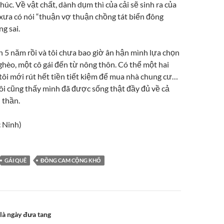
úc. Về vật chất, dành dụm thì của cải sẽ sinh ra của
 xưa có nói “thuận vợ thuận chồng tát biển đông
ng sai.
n 5 năm rồi và tôi chưa bao giờ ân hận mình lựa chọn
hèo, một cô gái đến từ nông thôn. Có thể một hai
ôi mới rút hết tiền tiết kiệm để mua nhà chung cư…
ôi cũng thấy mình đã được sống thật đầy đủ về cả
h thần.
 Ninh)
GÁI QUÊ
ĐỒNG CAM CỘNG KHỔ
n
 là ngày đưa tang