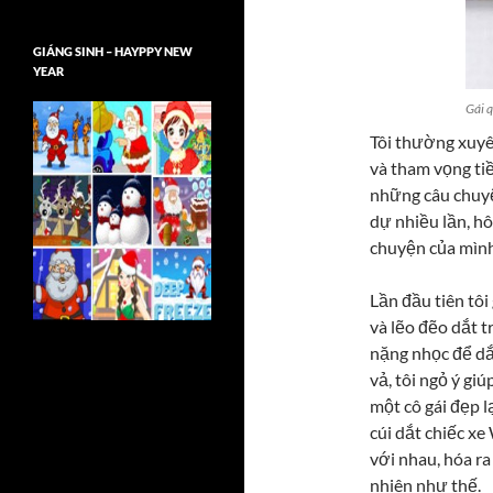
GIÁNG SINH – HAYPPY NEW
YEAR
Gái 
Tôi thường xuyê
và tham vọng tiền
những câu chuyệ
dự nhiều lần, hô
chuyện của mình 
Lần đầu tiên tôi
và lẽo đẽo dắt 
nặng nhọc để dắ
vả, tôi ngỏ ý giú
một cô gái đẹp lạ
cúi dắt chiếc xe
với nhau, hóa ra
nhiên như thế.