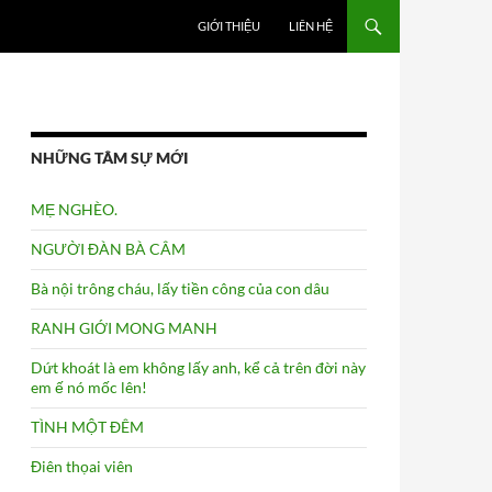
GIỚI THIỆU
LIÊN HỆ
NHỮNG TÂM SỰ MỚI
MẸ NGHÈO.
NGƯỜI ĐÀN BÀ CÂM
Bà nội trông cháu, lấy tiền công của con dâu
RANH GIỚI MONG MANH
Dứt khoát là em không lấy anh, kể cả trên đời này
em ế nó mốc lên!
TÌNH MỘT ĐÊM
Điên thọai viên