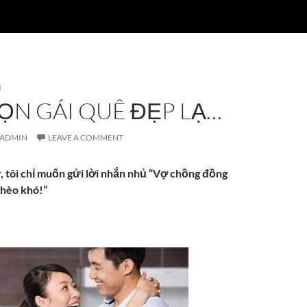
N
ỌN GÁI QUÊ ĐẸP LẠ…
ADMIN
LEAVE A COMMENT
y, tôi chỉ muốn gửi lời nhắn nhủ “Vợ chồng đồng
ghèo khó!”