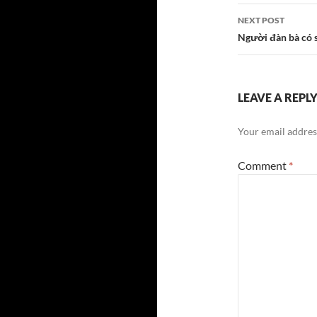
NEXT POST
Người đàn bà có 
LEAVE A REPL
Your email address
Comment
*