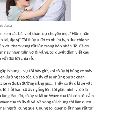
quê đẹp lạ
n xem các bài viết tham dự chuyên mục “Hôn nhân
 tài, địa vị”. Tôi thấy ở đó có nhiều bạn đọc chia sẻ
n với tham vọng rất lớn trong hôn nhân. Tôi đã do
m nay nhân tiện vợ đi vắng, tôi quyết định viết câu
với đôi lời chia sẻ.
 gặp Nhung – vợ tôi bây giờ, khi cô ấy bị hỏng xe máy
trên đường cao tốc. Cô ấy cố lê những bước chân
t xe vì đoạn đường nắng gió… Thấy cô ấy dắt xe vất
p. Tôi hỏi han, cô ấy ngẩng lên, tôi giật mình vì đó là
 lùng. Sau đó, cô ấy ra lái xe Wave của tôi, còn tôi cắm
 Wave của cô ấy đi vá. Vá xong rồi chúng tôi làm quen
 hai người cùng quê. Chúng tôi quen biết nhau rất tự