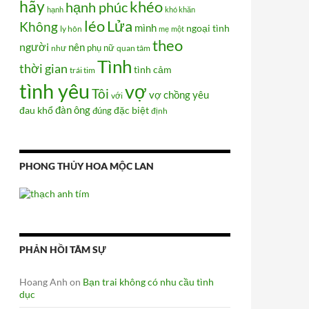
hãy
khéo
hạnh phúc
hạnh
khó khăn
Lửa
léo
Không
mình
ngoại tình
ly hôn
mẹ
một
theo
người
nên
phụ nữ
như
quan tâm
Tình
thời gian
tình cảm
trái tim
tình yêu
vợ
Tôi
vợ chồng
yêu
với
đàn ông
đau khổ
đúng
đặc biệt
định
PHONG THỦY HOA MỘC LAN
PHẢN HỒI TÂM SỰ
Hoang Anh
on
Bạn trai không có nhu cầu tình
dục