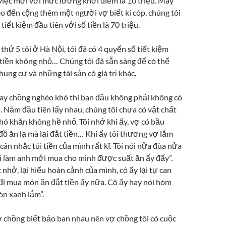
 việc mới với mức lương khởi điểm là 10 triệu. May
o đến cộng thêm một người vợ biết ki cóp, chúng tôi
tiết kiệm đầu tiên với số tiền là 70 triệu.
hứ 5 tôi ở Hà Nội, tôi đã có 4 quyển sổ tiết kiệm
 tiền không nhỏ… Chúng tôi đã sẵn sàng để có thể
ng cư và những tài sản có giá trị khác.
hay chồng nghèo khó thì ban đầu không phải không có
 Năm đầu tiên lấy nhau, chúng tôi chưa có vật chất
hó khăn không hề nhỏ. Tôi nhớ khi ấy, vợ có bầu
ồ ăn lạ mà lại đắt tiền… Khi ấy tôi thương vợ lắm
ân nhắc túi tiền của mình rất kĩ. Tôi nói nửa đùa nửa
đi làm anh mới mua cho mình được suất ăn ấy đấy”.
nhở, lại hiểu hoàn cảnh của mình, cô ấy lại tự can
 đi mua món ăn đắt tiền ấy nữa. Cô ấy hay nói hóm
òn xanh lắm”.
ợ chồng biết bảo ban nhau nên vợ chồng tôi có cuộc