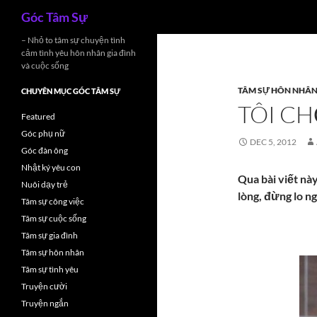
Search
Góc Tâm Sự
Skip
– Nhỏ to tâm sự chuyện tình
cảm tình yêu hôn nhân gia đình
to
và cuộc sống
content
TÂM SỰ HÔN NHÂ
CHUYÊN MỤC GÓC TÂM SỰ
TÔI CH
Featured
Góc phụ nữ
DEC 5, 2012
Góc đàn ông
Nhật ký yêu con
Qua bài viết nà
Nuôi dạy trẻ
lòng, đừng lo n
Tâm sự công việc
Tâm sự cuộc sống
Tâm sự gia đình
Tâm sự hôn nhân
Tâm sự tình yêu
Truyện cười
Truyện ngắn