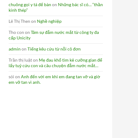
chuông gọi y tá để bàn
on
Những bác sĩ có… “thần
kinh thép”
Lê Thị Then
on
Nghề nghiệp
Tho con
on
Tâm sự đẫm nước mắt từ công ty đa
cấp Unicity
admin
on
Tiếng kêu cứu từ nỗi cô đơn
Trần thị luật
on
Mẹ đau khổ tìm kẻ cưỡng gian để
lấy tuỷ cứu con và câu chuyện đẫm nước mắt…
sói
on
Anh đến với em khi em đang tan vỡ và giờ
em vỡ tan vì anh.