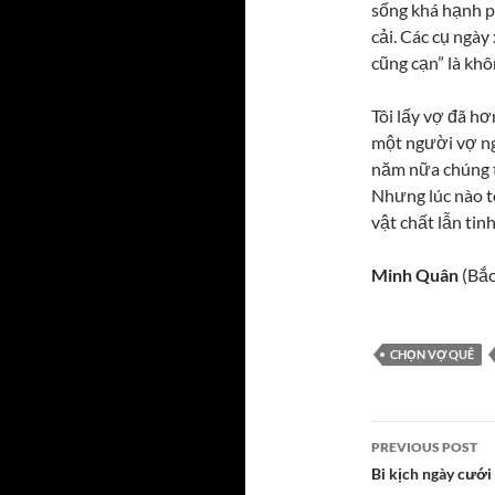
sống khá hạnh ph
cải. Các cụ ngày
cũng cạn” là khô
Tôi lấy vợ đã hơ
một người vợ ng
năm nữa chúng t
Nhưng lúc nào t
vật chất lẫn tin
Minh Quân
(Bắc
CHỌN VỢ QUÊ
Post
PREVIOUS POST
navigatio
Bi kịch ngày cưới