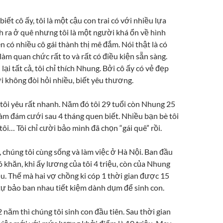
iết cô ấy, tôi là một cậu con trai có với nhiều lựa
nh ra ở quê nhưng tôi là một người khá ổn về hình
n có nhiều cô gái thành thị mê đắm. Nói thật là có
àm quan chức rất to và rất có điều kiện sẵn sàng.
lại tất cả, tôi chỉ thích Nhung. Bởi cô ấy có vẻ đẹp
ười không đòi hỏi nhiều, biết yêu thương.
 tôi yêu rất nhanh. Năm đó tôi 29 tuổi còn Nhung 25
làm đám cưới sau 4 tháng quen biết. Nhiều bạn bè tôi
 tôi… Tôi chỉ cười bảo mình đã chọn “gái quê” rồi.
, chúng tôi cùng sống và làm việc ở Hà Nội. Ban đầu
ó khăn, khi ấy lương của tôi 4 triệu, còn của Nhung
ệu. Thế mà hai vợ chồng ki cóp 1 thời gian được 15
 tự bảo ban nhau tiết kiệm dành dụm để sinh con.
năm thì chúng tôi sinh con đầu tiên. Sau thời gian