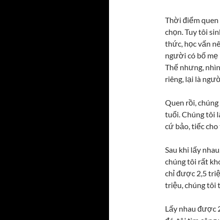
Thời điểm quen b
chọn. Tuy tôi si
thức, học vấn nê
người có bố mẹ l
Thế nhưng, nhìn 
riêng, lại là ng
Quen rồi, chúng
tuổi. Chúng tôi 
cứ bảo, tiếc cho
Sau khi lấy nhau
chúng tôi rất kh
chỉ được 2,5 tri
triệu, chúng tôi
Lấy nhau được 2 