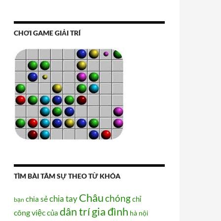
CHƠI GAME GIẢI TRÍ
TÌM BÀI TÂM SỰ THEO TỪ KHÓA
Châu
chóng
chia tay
chia sẻ
chỉ
bạn
dân trí
gia đình
công việc
của
hà nội