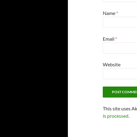
Name
*
Email
*
Website
This site uses A
is processed.