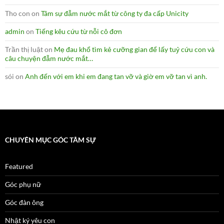
Tho con
on
Tâm sự đẫm nước mắt từ công ty đa cấp Unicity
admin
on
Tiếng kêu cứu từ nỗi cô đơn
Trần thị luật
on
Mẹ đau khổ tìm kẻ cưỡng gian để lấy tuỷ cứu con và
câu chuyện đẫm nước mắt…
sói
on
Anh đến với em khi em đang tan vỡ và giờ em vỡ tan vì anh.
CHUYÊN MỤC GÓC TÂM SỰ
Featured
Góc phụ nữ
Góc đàn ông
Nhật ký yêu con