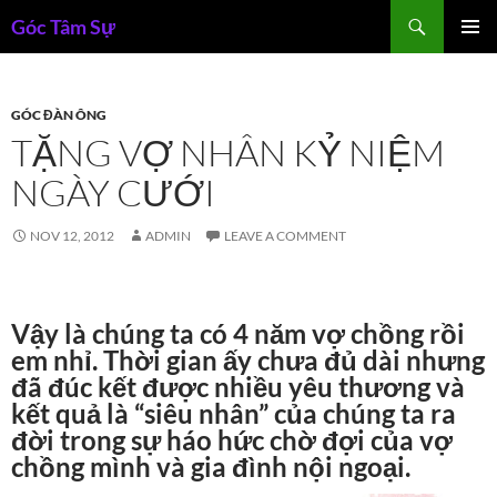
Skip
Search
Góc Tâm Sự
to
PRIMAR
content
MENU
GÓC ĐÀN ÔNG
TẶNG VỢ NHÂN KỶ NIỆM
NGÀY CƯỚI
NOV 12, 2012
ADMIN
LEAVE A COMMENT
Vậy là chúng ta có 4 năm vợ chồng rồi
em nhỉ. Thời gian ấy chưa đủ dài nhưng
đã đúc kết được nhiều yêu thương và
kết quả là “siêu nhân” của chúng ta ra
đời trong sự háo hức chờ đợi của vợ
chồng mình và gia đình nội ngoại.