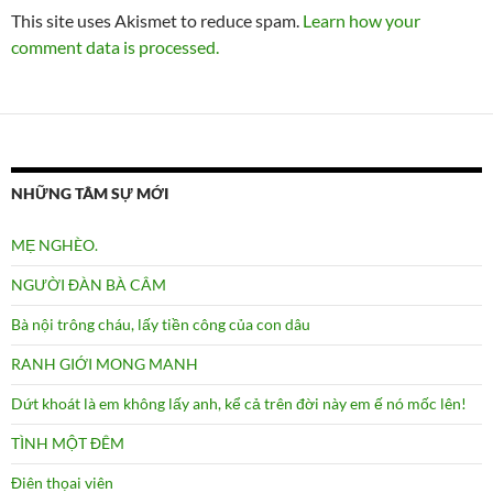
This site uses Akismet to reduce spam.
Learn how your
comment data is processed.
NHỮNG TÂM SỰ MỚI
MẸ NGHÈO.
NGƯỜI ĐÀN BÀ CÂM
Bà nội trông cháu, lấy tiền công của con dâu
RANH GIỚI MONG MANH
Dứt khoát là em không lấy anh, kể cả trên đời này em ế nó mốc lên!
TÌNH MỘT ĐÊM
Điên thọai viên