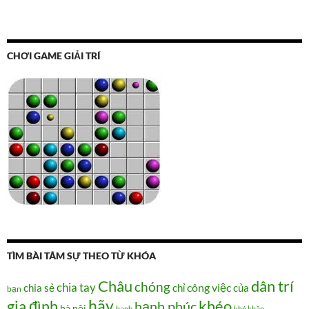
CHƠI GAME GIẢI TRÍ
TÌM BÀI TÂM SỰ THEO TỪ KHÓA
Châu
dân trí
chóng
chia tay
chia sẻ
chỉ
công việc
của
bạn
hãy
gia đình
khéo
hạnh phúc
hà nội
hạnh
khó khăn