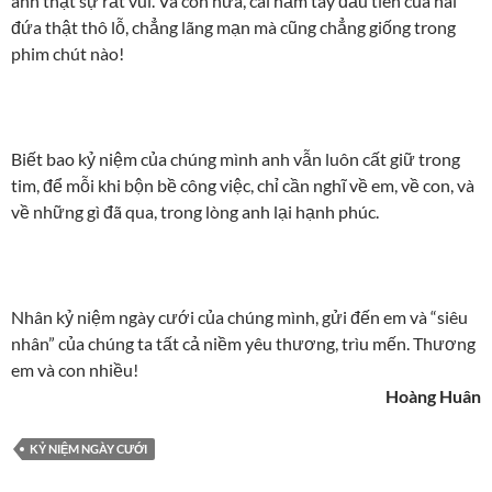
anh thật sự rất vui. Và còn nữa, cái nắm tay đầu tiên của hai
đứa thật thô lỗ, chẳng lãng mạn mà cũng chẳng giống trong
phim chút nào!
Biết bao kỷ niệm của chúng mình anh vẫn luôn cất giữ trong
tim, để mỗi khi bộn bề công việc, chỉ cần nghĩ về em, về con, và
về những gì đã qua, trong lòng anh lại hạnh phúc.
Nhân kỷ niệm ngày cưới của chúng mình, gửi đến em và “siêu
nhân” của chúng ta tất cả niềm yêu thương, trìu mến. Thương
em và con nhiều!
Hoàng Huân
KỶ NIỆM NGÀY CƯỚI