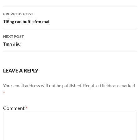
Post
PREVIOUS POST
navigation
Tiếng rao buổi sớm mai
NEXT POST
Tình đầu
LEAVE A REPLY
Your email address will not be published.
Required fields are marked
*
Comment
*