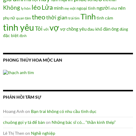
Lửa
léo
Không
người
mình
nên
ngoại tình
như
ly hôn
mẹ
một
Tình
theo
thời gian
tình cảm
phụ nữ
quan tâm
trái tim
tình yêu
vợ
Tôi
vợ chồng
yêu
đàn ông
đau khổ
đúng
với
đặc biệt
định
PHONG THỦY HOA MỘC LAN
PHẢN HỒI TÂM SỰ
Hoang Anh
on
Bạn trai không có nhu cầu tình dục
chuông gọi y tá để bàn
on
Những bác sĩ có… “thần kinh thép”
Lê Thị Then
on
Nghề nghiệp