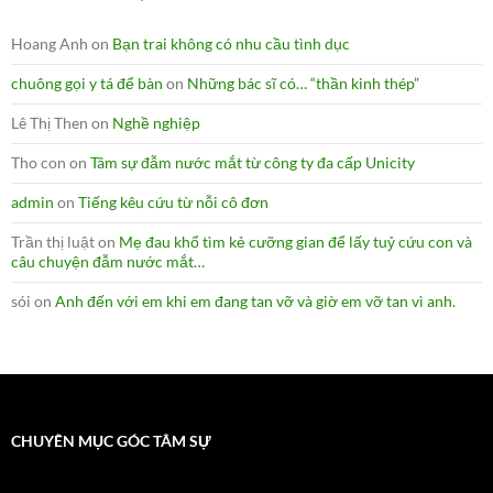
Hoang Anh
on
Bạn trai không có nhu cầu tình dục
chuông gọi y tá để bàn
on
Những bác sĩ có… “thần kinh thép”
Lê Thị Then
on
Nghề nghiệp
Tho con
on
Tâm sự đẫm nước mắt từ công ty đa cấp Unicity
admin
on
Tiếng kêu cứu từ nỗi cô đơn
Trần thị luật
on
Mẹ đau khổ tìm kẻ cưỡng gian để lấy tuỷ cứu con và
câu chuyện đẫm nước mắt…
sói
on
Anh đến với em khi em đang tan vỡ và giờ em vỡ tan vì anh.
CHUYÊN MỤC GÓC TÂM SỰ