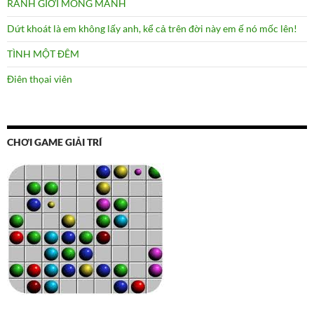
RANH GIỚI MONG MANH
Dứt khoát là em không lấy anh, kể cả trên đời này em ế nó mốc lên!
TÌNH MỘT ĐÊM
Điên thọai viên
CHƠI GAME GIẢI TRÍ