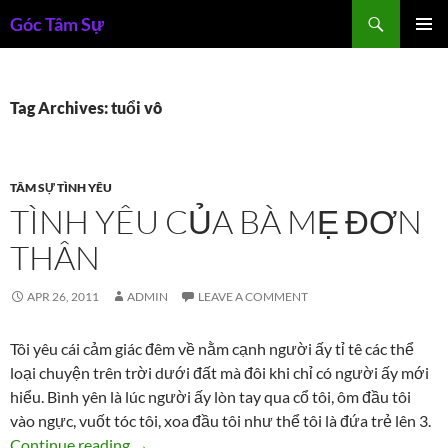
Skip
Search
Góc Tâm Sự
to
PRIMAR
content
MENU
Tag Archives: tuổi vô
TÂM SỰ TÌNH YÊU
TÌNH YÊU CỦA BÀ MẸ ĐƠN
THÂN
APR 26, 2011
ADMIN
LEAVE A COMMENT
Tôi yêu cái cảm giác đêm về nằm cạnh người ấy tỉ tê các thể
loại chuyện trên trời dưới đất mà đôi khi chỉ có người ấy mới
hiểu. Bình yên là lúc người ấy lòn tay qua cổ tôi, ôm đầu tôi
vào ngực, vuốt tóc tôi, xoa đầu tôi như thể tôi là đứa trẻ lên 3.
Tình yêu của bà mẹ đơn thân
Continue reading
→