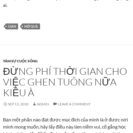
ai.
GIAN
MỞ QUÀ
TÂM SỰ CUỘC SỐNG
ĐỪNG PHÍ THỜI GIAN CHO
VIỆC GHEN TUÔNG NỮA
KIỀU À
SEP 13, 2010
ADMIN
LEAVE A COMMENT
Bạn một phần nào đạt được mục đích của mình là ở được nơi
mình mong muốn, hãy lấy điều này làm niềm vui, cố gắng học