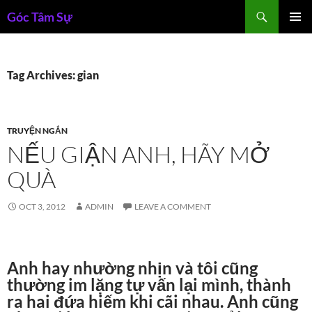
Skip
Search
Góc Tâm Sự
to
PRIMAR
content
MENU
Tag Archives: gian
TRUYỆN NGẮN
NẾU GIẬN ANH, HÃY MỞ
QUÀ
OCT 3, 2012
ADMIN
LEAVE A COMMENT
Anh hay nhường nhịn và tôi cũng
thường im lặng tự vấn lại mình, thành
ra hai đứa hiếm khi cãi nhau. Anh cũng