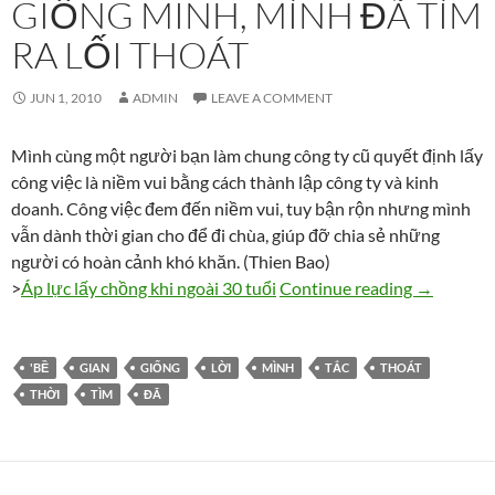
GIỐNG MINH, MÌNH ĐÃ TÌM
RA LỐI THOÁT
JUN 1, 2010
ADMIN
LEAVE A COMMENT
Mình cùng một người bạn làm chung công ty cũ quyết định lấy
công việc là niềm vui bằng cách thành lập công ty và kinh
doanh. Công việc đem đến niềm vui, tuy bận rộn nhưng mình
vẫn dành thời gian cho để đi chùa, giúp đỡ chia sẻ những
người có hoàn cảnh khó khăn. (Thien Bao)
Sau thời g
>
Áp lực lấy chồng khi ngoài 30 tuổi
Continue reading
→
'BỀ
GIAN
GIỐNG
LỜI
MÌNH
TẮC
THOÁT
THỜI
TÌM
ĐÃ