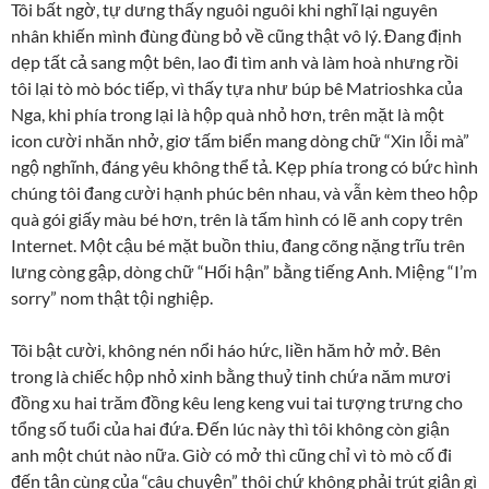
Tôi bất ngờ, tự dưng thấy nguôi nguôi khi nghĩ lại nguyên
nhân khiến mình đùng đùng bỏ về cũng thật vô lý. Đang định
dẹp tất cả sang một bên, lao đi tìm anh và làm hoà nhưng rồi
tôi lại tò mò bóc tiếp, vì thấy tựa như búp bê Matrioshka của
Nga, khi phía trong lại là hộp quà nhỏ hơn, trên mặt là một
icon cười nhăn nhở, giơ tấm biển mang dòng chữ “Xin lỗi mà”
ngộ nghĩnh, đáng yêu không thể tả. Kẹp phía trong có bức hình
chúng tôi đang cười hạnh phúc bên nhau, và vẫn kèm theo hộp
quà gói giấy màu bé hơn, trên là tấm hình có lẽ anh copy trên
Internet. Một cậu bé mặt buồn thiu, đang cõng nặng trĩu trên
lưng còng gập, dòng chữ “Hối hận” bằng tiếng Anh. Miệng “I’m
sorry” nom thật tội nghiệp.
Tôi bật cười, không nén nổi háo hức, liền hăm hở mở. Bên
trong là chiếc hộp nhỏ xinh bằng thuỷ tinh chứa năm mươi
đồng xu hai trăm đồng kêu leng keng vui tai tượng trưng cho
tổng số tuổi của hai đứa. Đến lúc này thì tôi không còn giận
anh một chút nào nữa. Giờ có mở thì cũng chỉ vì tò mò cố đi
đến tận cùng của “câu chuyện” thôi chứ không phải trút giận gì