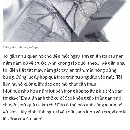
Nếu giận anh, hãy mở quà
Tôi gần như quên nó cho đến một ngày, anh khiến tôi cáu nên
hằm hằm bỏ về trước. Anh không kịp đuổi theo… Về đến nhà,
tôi điên tiết tắt máy, nằm gác tay lên trán, mặt nóng bừng
bừng. Đúng lúc ấy hộp quà treo trên tường đập vào mắt. Tôi
liền hạ nó xuống, lấy dao dọc mở thật cẩn thận.
Một hộp nhỏ hơn nằm lọt bên trong hộp to ấy, phía trên dán
tờ giấy: “Em giận anh thế cơ à? Sao không gặp thẳng anh nói
chuyện, mở quà ra làm chi? Dù có thế nào anh cũng muốn nói
với em: Hãy bình tĩnh người yêu dấu, anh luôn yêu em, vì em là
lẽ sống của đời anh”.