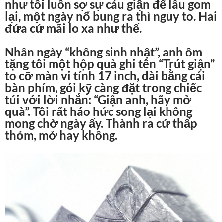
như tôi luôn sợ sự cáu giận để lâu gom
lại, một ngày nổ bung ra thì nguy to. Hai
đứa cứ mãi lo xa như thế.
Nhân ngày “không sinh nhật”, anh ôm
tặng tôi một hộp quà ghi tên “Trút giận”
to cỡ màn vi tính 17 inch, dài bằng cái
bàn phím, gói kỹ càng đặt trong chiếc
túi với lời nhắn: “Giận anh, hãy mở
quà”. Tôi rất háo hức song lại không
mong chờ ngày ấy. Thành ra cứ thấp
thỏm, mở hay không.