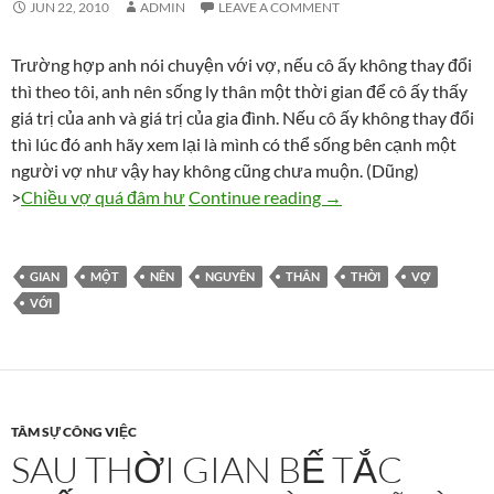
JUN 22, 2010
ADMIN
LEAVE A COMMENT
Trường hợp anh nói chuyện với vợ, nếu cô ấy không thay đổi
thì theo tôi, anh nên sống ly thân một thời gian để cô ấy thấy
giá trị của anh và giá trị của gia đình. Nếu cô ấy không thay đổi
thì lúc đó anh hãy xem lại là mình có thể sống bên cạnh một
người vợ như vậy hay không cũng chưa muộn. (Dũng)
Nguyên nên ly thân vớ
>
Chiều vợ quá đâm hư
Continue reading
→
GIAN
MỘT
NÊN
NGUYÊN
THÂN
THỜI
VỢ
VỚI
TÂM SỰ CÔNG VIỆC
SAU THỜI GIAN BẾ TẮC