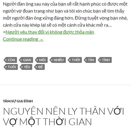
Người đàn ông sau này của bạn sẽ rất hạnh phúc có được một
người vợ đoan trang như bạn và tôi xin chúc bạn sẽ tìm thấy
một người đàn ông xứng đáng hơn. Đừng tuyệt vọng bạn nhé,
cánh cửa này khép lại sẽ có một cánh cửa khác mở ra…
>
Người yêu thay đổi vì không được thỏa mãn
27 tuổi, Lan còn nhiều thời gian để tìm tình y
Continue reading
→
CÒN
GIAN
MỐI
NHIỀU
THỜI
TÌM
TÌNH
TUỔI
YÊU
ĐỂ
TÂM SỰ GIA ĐÌNH
NGUYÊN NÊN LY THÂN VỚI
VỢ MỘT THỜI GIAN