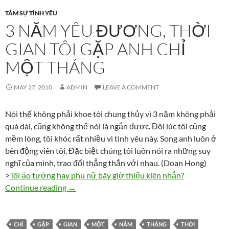
TÂM SỰ TÌNH YÊU
3 NĂM YÊU ĐƯƠNG, THỜI
GIAN TÔI GẶP ANH CHỈ
MỘT THÁNG
MAY 27, 2010
ADMIN
LEAVE A COMMENT
Nói thế không phải khoe tôi chung thủy vì 3 năm không phải
quá dài, cũng không thể nói là ngắn được. Đôi lúc tôi cũng
mềm lòng, tôi khóc rất nhiều vì tình yêu này. Song anh luôn ở
bên động viên tôi. Đặc biệt chúng tôi luôn nói ra những suy
nghĩ của mình, trao đổi thẳng thắn với nhau. (Doan Hong)
>
Tôi ảo tưởng hay phụ nữ bây giờ thiếu kiên nhẫn?
3 năm yêu đương, thời gian tôi gặp anh chỉ m
Continue reading
→
CHỈ
GẶP
GIAN
MỘT
NĂM
THÁNG
THỜI