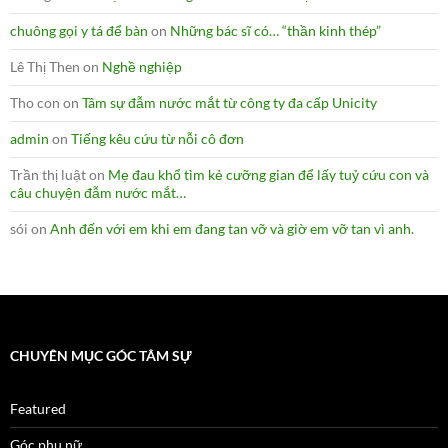
chuông gọi y tá để bàn
on
Những bác sĩ có… “thần kinh thép”
Lê Thị Then
on
Nghề nghiệp
Tho con
on
Tâm sự đẫm nước mắt từ công ty đa cấp Unicity
admin
on
Tiếng kêu cứu từ nỗi cô đơn
Trần thị luật
on
Mẹ đau khổ tìm kẻ cưỡng gian để lấy tuỷ cứu con và
câu chuyện đẫm nước mắt…
sói
on
Anh đến với em khi em đang tan vỡ và giờ em vỡ tan vì anh.
CHUYÊN MỤC GÓC TÂM SỰ
Featured
Góc phụ nữ