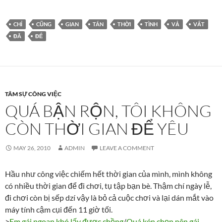
CHỈ
CŨNG
GIAN
TÁN
THỜI
TÌNH
VẢ
VẤT
ĐÃ
ĐỂ
TÂM SỰ CÔNG VIỆC
QUÁ BẬN RỘN, TÔI KHÔNG
CÒN THỜI GIAN ĐỂ YÊU
MAY 26, 2010
ADMIN
LEAVE A COMMENT
Hầu như công việc chiếm hết thời gian của mình, mình không
có nhiều thời gian để đi chơi, tụ tập bạn bè. Thậm chí ngày lễ,
đi chơi còn bị sếp dzí vậy là bỏ cả cuộc chơi và lại dán mắt vào
máy tính cậm cụi đến 11 giờ tối.
>
Em gái ngoan khó lấy được chồng
/
Quá kén chọn nên gái