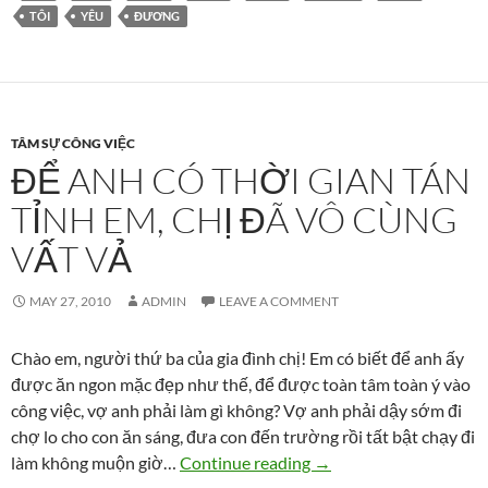
TÔI
YÊU
ĐƯƠNG
TÂM SỰ CÔNG VIỆC
ĐỂ ANH CÓ THỜI GIAN TÁN
TỈNH EM, CHỊ ĐÃ VÔ CÙNG
VẤT VẢ
MAY 27, 2010
ADMIN
LEAVE A COMMENT
Chào em, người thứ ba của gia đình chị! Em có biết để anh ấy
được ăn ngon mặc đẹp như thế, để được toàn tâm toàn ý vào
công việc, vợ anh phải làm gì không? Vợ anh phải dậy sớm đi
chợ lo cho con ăn sáng, đưa con đến trường rồi tất bật chạy đi
Để anh có thời gian tán
làm không muộn giờ…
Continue reading
→