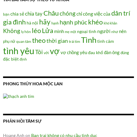
Châu
dân trí
chóng
chia tay
chia sẻ
chỉ
công việc
của
bạn
hãy
gia đình
khéo
hạnh phúc
hà nội
hạnh
khó khăn
Lửa
léo
Không
người
mình
nên
ngoại tình
như
ly hôn
mẹ
một
Tình
theo
thời gian
tình cảm
phụ nữ
quan tâm
trái tim
tình yêu
vợ
Tôi
vợ chồng
yêu
đàn ông
đau khổ
đúng
với
đặc biệt
định
PHONG THỦY HOA MỘC LAN
PHẢN HỒI TÂM SỰ
Hoang Anh
on
Bạn trai không có nhu cầu tình dục