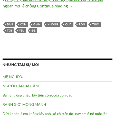
Quá bận rộn, tôi không còn
ngoan mới ế chồng
Continue reading
→
BẠN
CÒN
GIAN
KHÔNG
QUÁ
RỘN
THỜI
TÔI
YÊU
ĐỂ
NHỮNG TÂM SỰ MỚI
MẸ NGHÈO.
NGƯỜI ĐÀN BÀ CÂM
Bà nội trông cháu, lấy tiền công của con dâu
RANH GIỚI MONG MANH
Dứt khoát là em không lấy anh, kể cả trên đời này em ế nó mốc lên!