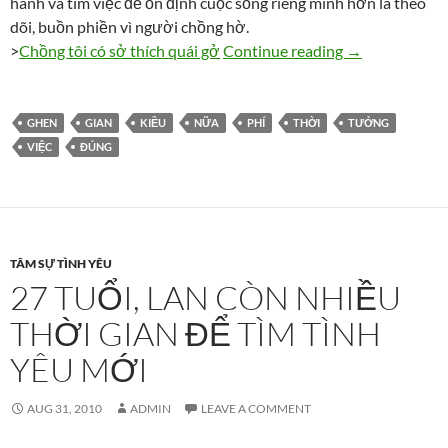
hành và tìm việc để ổn định cuộc sống riêng mình hơn là theo
dõi, buồn phiền vì người chồng hờ.
Đừng phí thời 
>
Chồng tôi có sở thích quái gở
Continue reading
→
GHEN
GIAN
KIỀU
NỮA
PHÍ
THỜI
TƯỞNG
VIỆC
ĐÚNG
TÂM SỰ TÌNH YÊU
27 TUỔI, LAN CÒN NHIỀU
THỜI GIAN ĐỂ TÌM TÌNH
YÊU MỚI
AUG 31, 2010
ADMIN
LEAVE A COMMENT