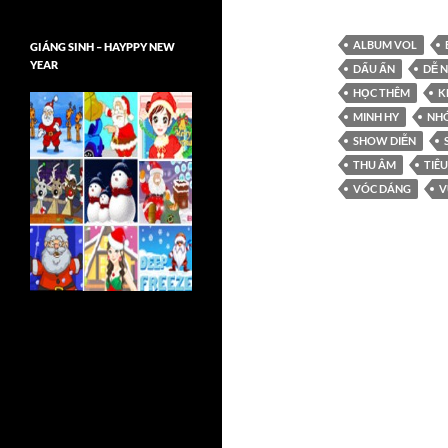
ALBUM VOL
GIÁNG SINH – HAYPPY NEW
YEAR
DẤU ẤN
DỄ 
HỌC THÊM
K
MINH HY
NH
SHOW DIỄN
THU ÂM
TIÊ
VÓC DÁNG
V