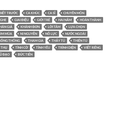
BIẾT TRƯỚC
CA KHÚC
CA SĨ
CHUYÊN MÔN
NGHE
GIAI ĐIỆU
GIỚI TRẺ
HAI NĂM
HOÀN THÀNH
HÁN GIẢ
KHÁNH ĐƠN
LỜI TÂM
LỰA CHỌN
ÓM MÚA
NI NGUYỄN
NỖ LỰC
NƯỚC NGOÀI
SỐNG THÔNG
THAM GIA
THẤY TÚ
THIÊN TÚ
U THỤ
TÌNH CỜ
TÌNH YÊU
TRÌNH DIỆN
VIẾT RIÊNG
Ũ ĐẠO
ĐỨC TIẾN