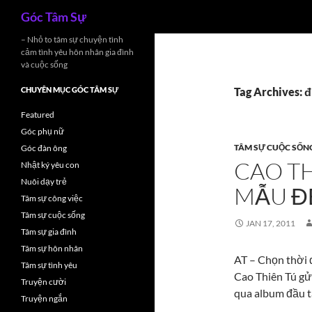
Search
Góc Tâm Sự
Skip
– Nhỏ to tâm sự chuyện tình
cảm tình yêu hôn nhân gia đình
to
và cuộc sống
content
CHUYÊN MỤC GÓC TÂM SỰ
Tag Archives: đ
Featured
Góc phụ nữ
TÂM SỰ CUỘC SỐN
Góc đàn ông
CAO TH
Nhật ký yêu con
Nuôi dạy trẻ
MẪU ĐẾ
Tâm sự công việc
Tâm sự cuộc sống
JAN 17, 2011
Tâm sự gia đình
Tâm sự hôn nhân
AT – Chọn thời đ
Tâm sự tình yêu
Cao Thiên Tú gử
Truyện cười
qua album đầu t
Truyện ngắn