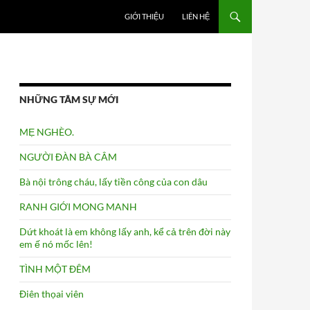
GIỚI THIỆU
LIÊN HỆ
NHỮNG TÂM SỰ MỚI
MẸ NGHÈO.
NGƯỜI ĐÀN BÀ CÂM
Bà nội trông cháu, lấy tiền công của con dâu
RANH GIỚI MONG MANH
Dứt khoát là em không lấy anh, kể cả trên đời này
em ế nó mốc lên!
TÌNH MỘT ĐÊM
n ca sĩ…
Điên thọai viên