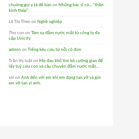
chuông gọi y tá để bàn
on
Những bác sĩ có… “thần
kinh thép”
Lê Thị Then
on
Nghề nghiệp
Tho con
on
Tâm sự đẫm nước mắt từ công ty đa
cấp Unicity
admin
on
Tiếng kêu cứu từ nỗi cô đơn
Trần thị luật
on
Mẹ đau khổ tìm kẻ cưỡng gian để
lấy tuỷ cứu con và câu chuyện đẫm nước mắt…
sói
on
Anh đến với em khi em đang tan vỡ và giờ
em vỡ tan vì anh.