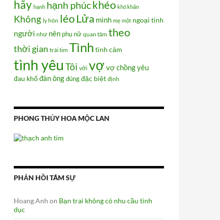
hãy
khéo
hạnh phúc
hạnh
khó khăn
Lửa
léo
Không
mình
ngoại tình
ly hôn
mẹ
một
theo
người
nên
phụ nữ
như
quan tâm
Tình
thời gian
tình cảm
trái tim
tình yêu
vợ
Tôi
vợ chồng
yêu
với
đàn ông
đau khổ
đúng
đặc biệt
định
PHONG THỦY HOA MỘC LAN
PHẢN HỒI TÂM SỰ
Hoang Anh
on
Bạn trai không có nhu cầu tình
dục