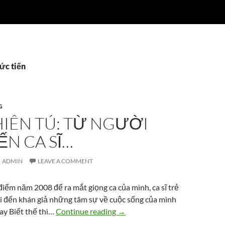
ức tiến
G
IÊN TÚ: TỪ NGƯỜI
N CA SĨ…
ADMIN
LEAVE A COMMENT
iểm năm 2008 để ra mắt giọng ca của mình, ca sĩ trẻ
i đến khán giả những tâm sự về cuộc sống của mình
Cao Thiên Tú: từ người mẫu đế
ay Biết thế thì…
Continue reading
→