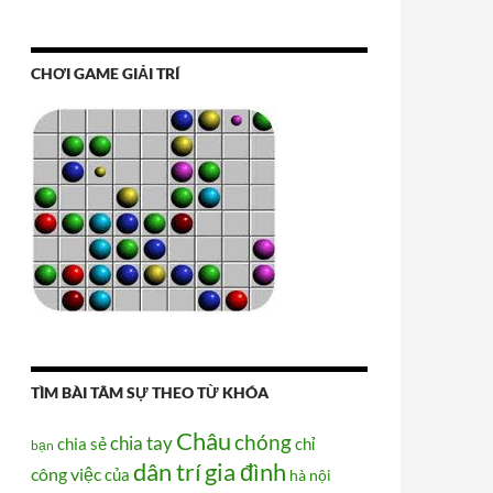
CHƠI GAME GIẢI TRÍ
TÌM BÀI TÂM SỰ THEO TỪ KHÓA
Châu
chóng
chia tay
chia sẻ
chỉ
bạn
dân trí
gia đình
công việc
của
hà nội