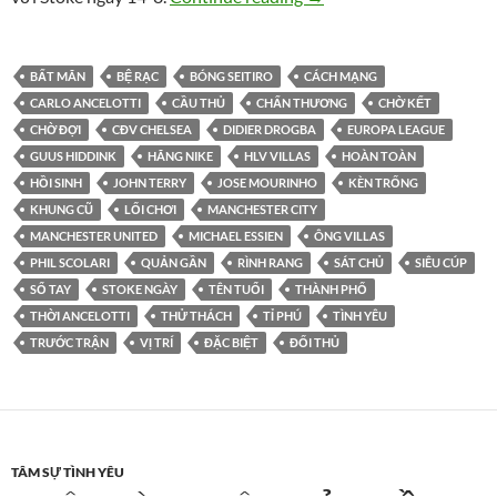
BẤT MÃN
BỆ RẠC
BÓNG SEITIRO
CÁCH MẠNG
CARLO ANCELOTTI
CẦU THỦ
CHẤN THƯƠNG
CHỜ KẾT
CHỜ ĐỢI
CĐV CHELSEA
DIDIER DROGBA
EUROPA LEAGUE
GUUS HIDDINK
HÃNG NIKE
HLV VILLAS
HOÀN TOÀN
HỒI SINH
JOHN TERRY
JOSE MOURINHO
KÈN TRỐNG
KHUNG CŨ
LỐI CHƠI
MANCHESTER CITY
MANCHESTER UNITED
MICHAEL ESSIEN
ÔNG VILLAS
PHIL SCOLARI
QUẢN GẦN
RÌNH RANG
SÁT CHỦ
SIÊU CÚP
SỔ TAY
STOKE NGÀY
TÊN TUỔI
THÀNH PHỐ
THỜI ANCELOTTI
THỬ THÁCH
TỈ PHÚ
TÌNH YÊU
TRƯỚC TRẬN
VỊ TRÍ
ĐẶC BIỆT
ĐỐI THỦ
TÂM SỰ TÌNH YÊU