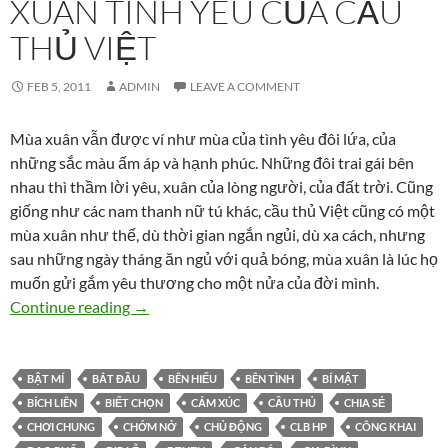
XUÂN TÌNH YÊU CỦA CẦU
THỦ VIỆT
FEB 5, 2011
ADMIN
LEAVE A COMMENT
Mùa xuân vẫn được ví như mùa của tình yêu đôi lứa, của
những sắc màu ấm áp và hạnh phúc. Những đôi trai gái bên
nhau thì thầm lời yêu, xuân của lòng người, của đất trời. Cũng
giống như các nam thanh nữ tú khác, cầu thủ Việt cũng có một
mùa xuân như thế, dù thời gian ngắn ngủi, dù xa cách, nhưng
sau những ngày tháng ăn ngủ với quả bóng, mùa xuân là lúc họ
muốn gửi gắm yêu thương cho một nửa của đời mình.
Xuân tình yêu của cầu thủ Việt
Continue reading
→
BẬT MÍ
BẮT ĐẦU
BÊN HIẾU
BÊN TÌNH
BÍ MẬT
BÍCH LIÊN
BIẾT CHỌN
CẢM XÚC
CẦU THỦ
CHIA SẺ
CHƠI CHUNG
CHỚM NỞ
CHỦ ĐỘNG
CLB HP
CÔNG KHAI