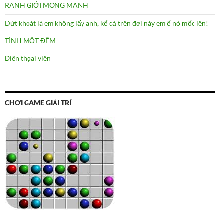
RANH GIỚI MONG MANH
Dứt khoát là em không lấy anh, kể cả trên đời này em ế nó mốc lên!
TÌNH MỘT ĐÊM
Điên thọai viên
CHƠI GAME GIẢI TRÍ