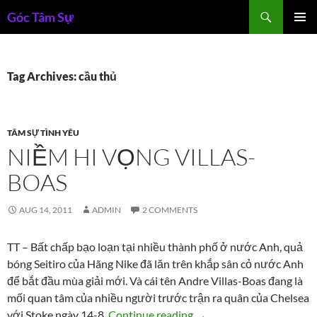
Skip
Search
Góc Tâm Sự
to
PRIMAR
content
MENU
Tag Archives: cầu thủ
TÂM SỰ TÌNH YÊU
NIỀM HI VỌNG VILLAS-
BOAS
AUG 14, 2011
ADMIN
2 COMMENTS
TT – Bất chấp bạo loạn tại nhiều thành phố ở nước Anh, quả
bóng Seitiro của Hãng Nike đã lăn trên khắp sân cỏ nước Anh
để bắt đầu mùa giải mới. Và cái tên Andre Villas-Boas đang là
mối quan tâm của nhiều người trước trận ra quân của Chelsea
Niềm hi vọng Villas-Boas
với Stoke ngày 14-8.
Continue reading
→