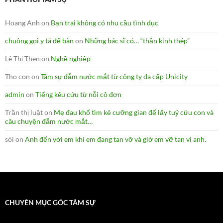
Hoang Anh
on
Bạn trai không có nhu cầu tình dục
chuông gọi y tá để bàn
on
Những bác sĩ có… “thần kinh thép”
Lê Thị Then
on
Nghề nghiệp
Tho con
on
Tâm sự đẫm nước mắt từ công ty đa cấp Unicity
admin
on
Tiếng kêu cứu từ nỗi cô đơn
Trần thị luật
on
Mẹ đau khổ tìm kẻ cưỡng gian để lấy tuỷ cứu con và
câu chuyện đẫm nước mắt…
sói
on
Anh đến với em khi em đang tan vỡ và giờ em vỡ tan vì anh.
CHUYÊN MỤC GÓC TÂM SỰ