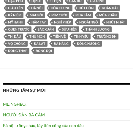
DẠO PHỐ
DỊP LỄ
E THẸN
GẮN BÓ
GIA ĐÌNH
GIẤU TÊN
HÀ NỘI
HÒA CHUNG
HÚT HỒN
KHÁN ĐÀI
KỶ NIỆM
MAI MỐI
MỈM CƯỜI
MUA SẮM
MÙA XUÂN
MỸ HẠNH
NẮM TAY
NGHỈ PHÉP
NGOÀI NGÕ
NHÚT NHÁT
QUEN TRƯỚC
SẮC XUÂN
SỬU HIỀN
THÀNH LƯƠNG
THI ĐẬU
THỦ MÔN
TIỀN VỆ
TÌNH YÊU
TRƯỜNG ĐH
VỢ CHỒNG
ĐÀ LẠT
ĐÀ NẴNG
ĐỒNG HƯƠNG
ĐỒNG THÁP
ĐỒNG ĐỘI
NHỮNG TÂM SỰ MỚI
MẸ NGHÈO.
NGƯỜI ĐÀN BÀ CÂM
Bà nội trông cháu, lấy tiền công của con dâu