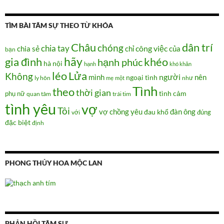
TÌM BÀI TÂM SỰ THEO TỪ KHÓA
Châu
dân trí
chóng
chia tay
chia sẻ
chỉ
công việc
của
bạn
hãy
gia đình
khéo
hạnh phúc
hà nội
hạnh
khó khăn
Lửa
léo
Không
người
mình
nên
ngoại tình
như
ly hôn
mẹ
một
Tình
theo
thời gian
tình cảm
phụ nữ
quan tâm
trái tim
tình yêu
vợ
Tôi
vợ chồng
yêu
đàn ông
đau khổ
đúng
với
đặc biệt
định
PHONG THỦY HOA MỘC LAN
PHẢN HỒI TÂM SỰ