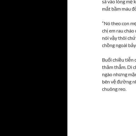
sà vào lòng mẹ k
mắt bầm máu đỏ
“Nó theo con mẹ
chị em rau cháo 
nói vậy thôi chứ
chồng ngoài bảy 
Buổi chiều tiễn 
thăm thẳm. Dì ch
ngào nhưng mặn 
bên vệ đường nh
chuông reo.