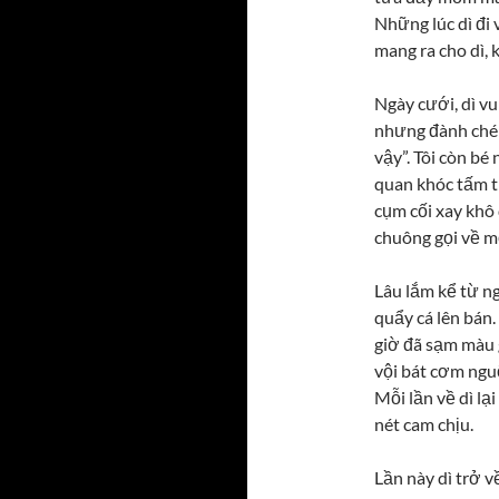
Những lúc dì đi 
mang ra cho dì, 
Ngày cưới, dì vu
nhưng đành chép
vậy”. Tôi còn b
quan khóc tấm t
cụm cối xay khô 
chuông gọi về m
Lâu lắm kể từ ng
quẩy cá lên bán
giờ đã sạm màu g
vội bát cơm nguộ
Mỗi lần về dì lạ
nét cam chịu.
Lần này dì trở 