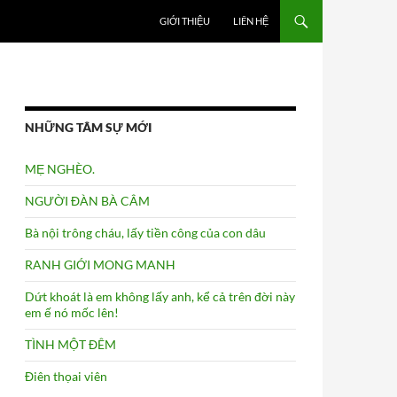
GIỚI THIỆU
LIÊN HỆ
NHỮNG TÂM SỰ MỚI
MẸ NGHÈO.
NGƯỜI ĐÀN BÀ CÂM
Bà nội trông cháu, lấy tiền công của con dâu
RANH GIỚI MONG MANH
Dứt khoát là em không lấy anh, kể cả trên đời này
em ế nó mốc lên!
TÌNH MỘT ĐÊM
Điên thọai viên