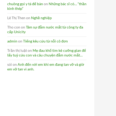
chuông gọi y tá để bàn
on
Những bác sĩ có… “thần
kinh thép”
Lê Thị Then
on
Nghề nghiệp
Tho con
on
Tâm sự đẫm nước mắt từ công ty đa
cấp Unicity
admin
on
Tiếng kêu cứu từ nỗi cô đơn
Trần thị luật
on
Mẹ đau khổ tìm kẻ cưỡng gian để
lấy tuỷ cứu con và câu chuyện đẫm nước mắt…
sói
on
Anh đến với em khi em đang tan vỡ và giờ
em vỡ tan vì anh.