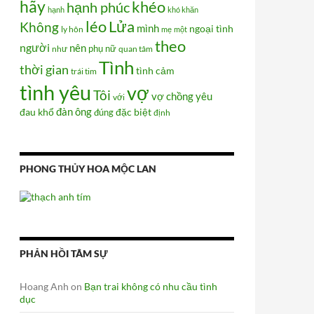
hãy
khéo
hạnh phúc
hạnh
khó khăn
Lửa
léo
Không
mình
ngoại tình
ly hôn
mẹ
một
theo
người
nên
phụ nữ
như
quan tâm
Tình
thời gian
tình cảm
trái tim
tình yêu
vợ
Tôi
vợ chồng
yêu
với
đàn ông
đau khổ
đúng
đặc biệt
định
PHONG THỦY HOA MỘC LAN
PHẢN HỒI TÂM SỰ
Hoang Anh
on
Bạn trai không có nhu cầu tình
dục