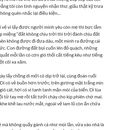
vắng tôi còn tình nguyện nhận thư, giấu thật kỹ trưa
không quên nhắc lại điều kiện…
i vẻ vì lấy được người mình yêu còn mẹ thì bực lắm
 miệng “đất không chịu trời thì trời đành chịu đất
é nên không được đi đưa dâu, một mình ra đường cái
ức. Con đường đất bụi cuốn lên đỏ quạch, những
quắt mỗi lần có cơn gió thổi cất tiếng kêu như tiếng
ột cõi xa xăm.
ày lấy chồng dì mới có dịp trở lại, cùng đoàn ruổi
. Dì có vẻ buồn hơn trước, trên gương mặt trắng mịn
ió cát, hơi có vị tanh tanh mặn mòi của biển. Dì lùa
i từ tay mẹ rồi tất tưởi chạy cho kịp phiên chợ mai.
i khe khẽ lau nước mắt, ngoài vẻ lam lũ còn ẩn chứa
về mà không quẩy gánh cá như mọi lần, vừa vào nhà là