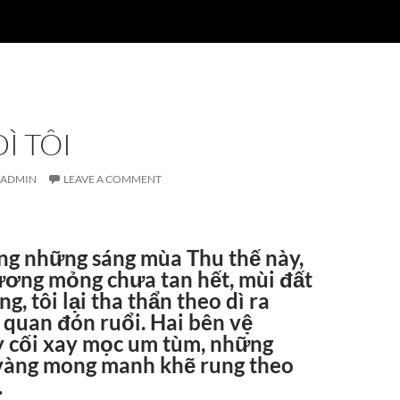
Ì TÔI
ADMIN
LEAVE A COMMENT
ũng những sáng mùa Thu thế này,
ương mỏng chưa tan hết, mùi đất
g, tôi lại tha thẩn theo dì ra
 quan đón ruổi. Hai bên vệ
 cối xay mọc um tùm, những
vàng mong manh khẽ rung theo
…