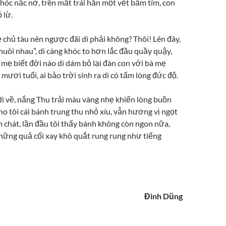
hóc nấc nở, trên mắt trái hằn một vết bầm tím, con
 lừ.
 chủ tàu nên ngược đãi dì phải không? Thôi! Lên đây,
nuôi nhau”, dì càng khóc to hơn lắc đầu quầy quậy,
 mẹ biết đời nào dì dám bỏ lại đàn con với bà mẹ
mươi tuổi, ai bảo trời sinh ra dì có tấm lòng đức độ.
dì về, nắng Thu trải màu vàng nhẹ khiến lòng buồn
o tôi cái bánh trung thu nhỏ xíu, vẫn hương vị ngọt
chát, lần đầu tôi thấy bánh không còn ngon nữa,
ững quả cối xay khô quắt rung rung như tiếng
Đình Dũng