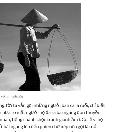
i – Ảnh minh họa
gười ta vẫn gọi những người bán cá là ruổi, chỉ biết
 chưa rõ mặt người họ đã ra bãi ngang đón thuyền
i nhau, tiếng chành chọe tranh giành ầm ĩ. Có lẽ vì họ
ừ bãi ngang lên đến phiên chợ xép nên gọi là ruổi,