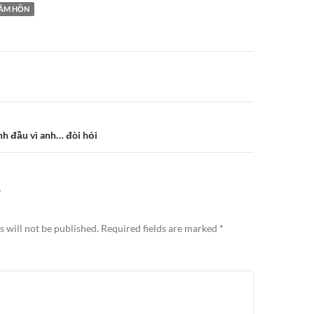
ÂM HỒN
n
nh đầu vì anh… đòi hỏi
Y
 will not be published.
Required fields are marked
*