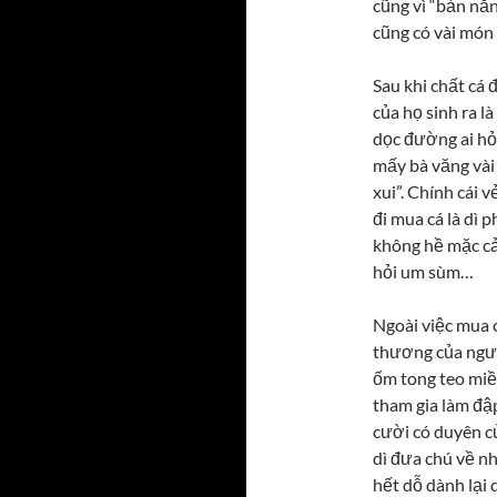
cũng vì “bản nă
cũng có vài món 
Sau khi chất cá
của họ sinh ra l
dọc đường ai hỏi
mấy bà văng vài
xui”. Chính cái 
đi mua cá là dì p
không hề mặc cả
hỏi um sùm…
Ngoài việc mua c
thương của ngườ
ốm tong teo miề
tham gia làm đậ
cười có duyên c
dì đưa chú về nh
hết dỗ dành lại 