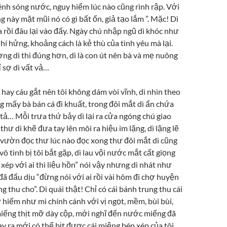
ênh sóng nước, nguy hiểm lúc nào cũng rình rập. Với
ng này mặt mũi nó có gì bất ổn, giả tạo lắm ”. Mặc! Dì
 rồi đâu lại vào đấy. Ngày chú nhập ngũ dì khóc như
hí hửng, khoảng cách là kẻ thù của tình yêu mà lại.
ng dì thì đúng hơn, dì là con út nên bà và mẹ nuông
ỉ sợ dì vất vả…
à hay cáu gắt nên tôi không dám vòi vĩnh, dì nhìn theo
g mấy bà bán cá đi khuất, trong đôi mắt dì ẩn chứa
tả… Mỗi trưa thứ bảy dì lại ra cửa ngóng chú giao
thư dì khẽ đưa tay lên môi ra hiệu im lặng, dì lặng lẽ
 vườn đọc thư lúc nào đọc xong thư đôi mắt dì cũng
vô tình bị tôi bắt gặp, dì lau vội nước mắt cất giọng
ép với ai thì liệu hồn” nói vậy nhưng dì nhát như
đã đấu dịu “đừng nói với ai rồi vài hôm đi chợ huyện
g thu cho”. Dì quái thật! Chỉ có cái bánh trung thu cái
 hiếm như mì chính cánh với vị ngọt, mềm, bùi bùi,
iếng thịt mỡ dày cộp, mới nghĩ đến nước miếng đã
 ra mới có thể bịt được cái miệng bép xép của tôi.