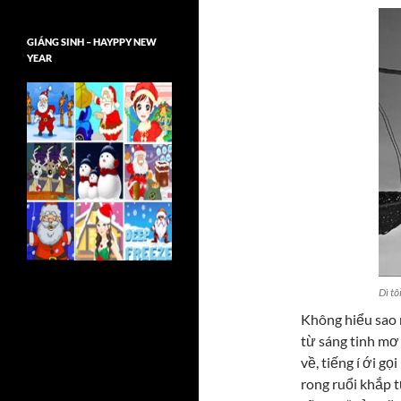
GIÁNG SINH – HAYPPY NEW
YEAR
Dì tô
Không hiểu sao n
từ sáng tinh mơ
về, tiếng í ới gọ
rong ruổi khắp t