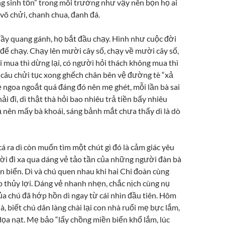
ng sinh tồn” trong môi trường như vậy nên bọn họ ai
võ chửi, chanh chua, đanh đá.
 đầy quang gánh, họ bắt đầu chạy. Hình như cuộc đời
à để chạy. Chạy lên mười cây số, chạy về mười cây số,
 mua thì dừng lại, có người hỏi thách không mua thì
 câu chửi tục xong ghếch chân bên vệ đường tè “xả
vẻ ngoa ngoắt quá đáng đó nên mẹ ghét, mỗi lần bà sai
hải đi, dì thật thà hỏi bao nhiêu trả tiền bấy nhiêu
 nên mấy bà khoái, sáng bảnh mắt chưa thấy dì là dò
á ra dì còn muốn tìm một chút gì đó là cảm giác yêu
i đi xa qua dáng vẻ tảo tần của những người đàn bà
n biển. Dì và chú quen nhau khi hai Chi đoàn cùng
p thủy lợi. Dáng vẻ nhanh nhẹn, chắc nịch cùng nụ
ủa chú đã hớp hồn dì ngay từ cái nhìn đầu tiên. Hôm
à, biết chú dân làng chài lại con nhà ruổi mẹ bực lắm,
dọa nạt. Mẹ bảo “lấy chồng miền biển khổ lắm, lúc