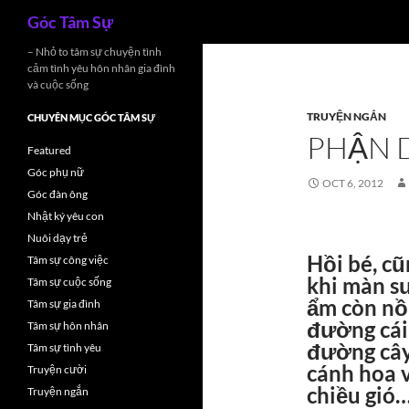
Search
Góc Tâm Sự
Skip
– Nhỏ to tâm sự chuyện tình
cảm tình yêu hôn nhân gia đình
to
và cuộc sống
content
TRUYỆN NGẮN
CHUYÊN MỤC GÓC TÂM SỰ
PHẬN D
Featured
Góc phụ nữ
OCT 6, 2012
Góc đàn ông
Nhật ký yêu con
Nuôi dạy trẻ
Hồi bé, c
Tâm sự công việc
khi màn s
Tâm sự cuộc sống
ẩm còn nồn
Tâm sự gia đình
đường cái
Tâm sự hôn nhân
đường cây
Tâm sự tình yêu
cánh hoa 
Truyện cười
chiều gió
Truyện ngắn