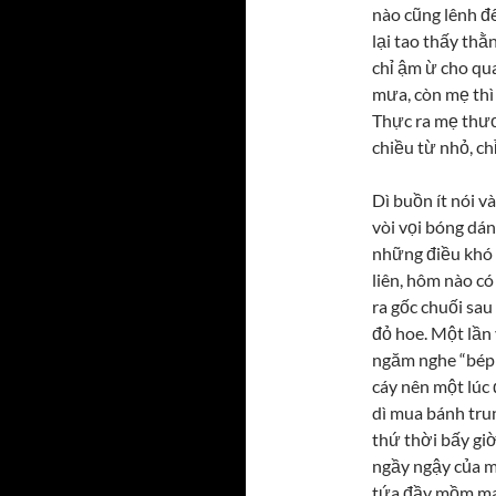
nào cũng lênh đ
lại tao thấy thằ
chỉ ậm ừ cho qua
mưa, còn mẹ thì 
Thực ra mẹ thươ
chiều từ nhỏ, ch
Dì buồn ít nói v
vòi vọi bóng dán
những điều khó 
liên, hôm nào có 
ra gốc chuối sau
đỏ hoe. Một lần 
ngăm nghe “bép x
cáy nên một lúc 
dì mua bánh trun
thứ thời bấy giờ
ngầy ngậy của m
tứa đầy mồm may