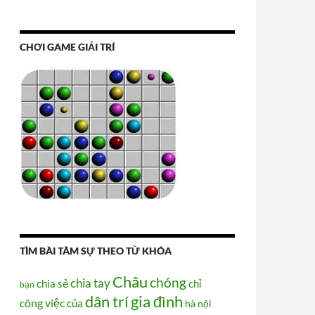
CHƠI GAME GIẢI TRÍ
TÌM BÀI TÂM SỰ THEO TỪ KHÓA
Châu
chóng
chia tay
chia sẻ
chỉ
bạn
dân trí
gia đình
công việc
của
hà nội