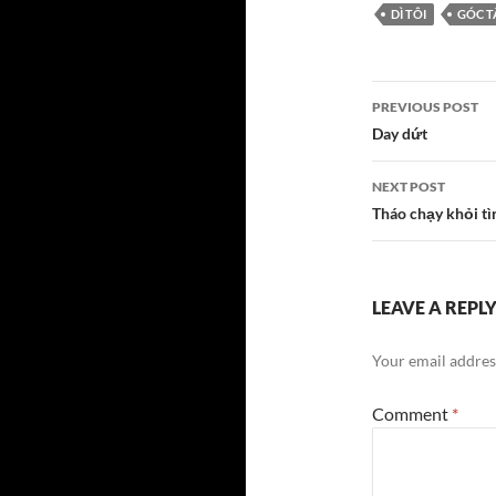
DÌ TÔI
GÓC T
Post
PREVIOUS POST
navigatio
Day dứt
NEXT POST
Tháo chạy khỏi tì
LEAVE A REPL
Your email address
Comment
*