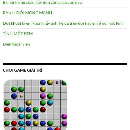
Bà nội trông cháu, lấy tiền công của con dâu
RANH GIỚI MONG MANH
Dứt khoát là em không lấy anh, kể cả trên đời này em ế nó mốc lên!
TÌNH MỘT ĐÊM
Điên thọai viên
CHƠI GAME GIẢI TRÍ