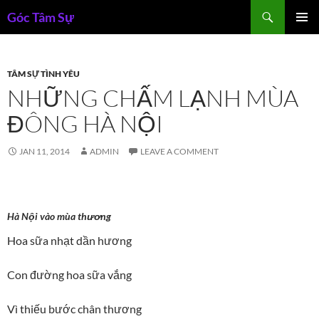
Skip
Search
Góc Tâm Sự
to
PRIMAR
content
MENU
TÂM SỰ TÌNH YÊU
NHỮNG CHẤM LẠNH MÙA
ĐÔNG HÀ NỘI
JAN 11, 2014
ADMIN
LEAVE A COMMENT
Hà Nội vào mùa thương
Hoa sữa nhạt dần hương
Con đường hoa sữa vắng
Vì thiếu bước chân thương