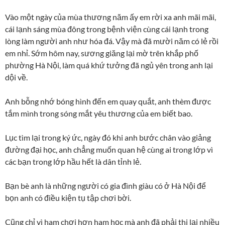
Vào một ngày của mùa thương năm ấy em rời xa anh mãi mãi,
cái lạnh sáng mùa đông trong bệnh viện cùng cái lạnh trong
lòng làm người anh như hóa đá. Vậy mà đã mười năm có lẻ rồi
em nhỉ. Sớm hôm nay, sương giăng lại mờ trên khắp phố
phường Hà Nội, làm quá khứ tưởng đã ngủ yên trong anh lại
dội về.
Anh bỗng nhớ bóng hình đến em quay quắt, anh thèm được
tắm mình trong sóng mắt yêu thương của em biết bao.
Lục tìm lại trong ký ức, ngày đó khi anh bước chân vào giảng
đường đại học, anh chẳng muốn quan hệ cùng ai trong lớp vì
các bạn trong lớp hầu hết là dân tỉnh lẻ.
Bạn bè anh là những người có gia đình giàu có ở Hà Nội để
bọn anh có điều kiện tụ tập chơi bời.
Cũng chỉ vì ham chơi hơn ham học mà anh đã phải thi lại nhiều