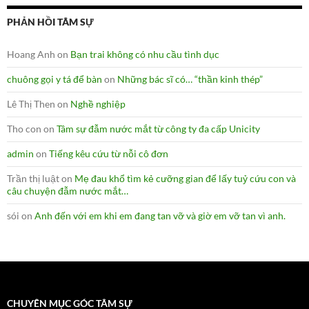
PHẢN HỒI TÂM SỰ
Hoang Anh
on
Bạn trai không có nhu cầu tình dục
chuông gọi y tá để bàn
on
Những bác sĩ có… “thần kinh thép”
Lê Thị Then
on
Nghề nghiệp
Tho con
on
Tâm sự đẫm nước mắt từ công ty đa cấp Unicity
admin
on
Tiếng kêu cứu từ nỗi cô đơn
Trần thị luật
on
Mẹ đau khổ tìm kẻ cưỡng gian để lấy tuỷ cứu con và
câu chuyện đẫm nước mắt…
sói
on
Anh đến với em khi em đang tan vỡ và giờ em vỡ tan vì anh.
CHUYÊN MỤC GÓC TÂM SỰ