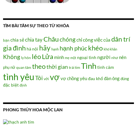
TÌM BÀI TÂM SỰ THEO TỪ KHÓA
Châu
dân trí
chóng
chia tay
chia sẻ
chỉ
công việc
của
bạn
hãy
gia đình
khéo
hạnh phúc
hà nội
hạnh
khó khăn
Lửa
léo
Không
người
mình
nên
ngoại tình
như
ly hôn
mẹ
một
Tình
theo
thời gian
tình cảm
phụ nữ
quan tâm
trái tim
tình yêu
vợ
Tôi
vợ chồng
yêu
đàn ông
đau khổ
đúng
với
đặc biệt
định
PHONG THỦY HOA MỘC LAN