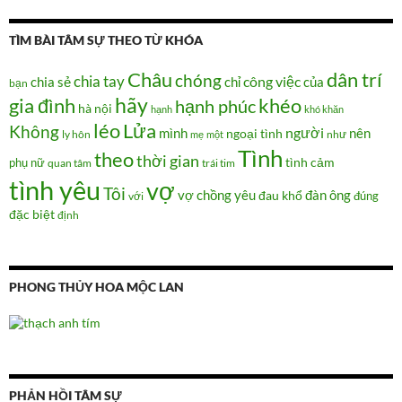
TÌM BÀI TÂM SỰ THEO TỪ KHÓA
Châu
dân trí
chóng
chia tay
chia sẻ
chỉ
công việc
của
bạn
hãy
gia đình
khéo
hạnh phúc
hà nội
hạnh
khó khăn
Lửa
léo
Không
người
mình
nên
ngoại tình
như
ly hôn
mẹ
một
Tình
theo
thời gian
tình cảm
phụ nữ
quan tâm
trái tim
tình yêu
vợ
Tôi
vợ chồng
yêu
đàn ông
đau khổ
đúng
với
đặc biệt
định
PHONG THỦY HOA MỘC LAN
PHẢN HỒI TÂM SỰ