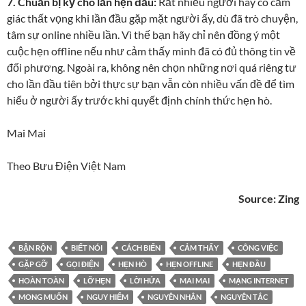
7. Chuẩn bị kỹ cho lần hẹn đầu:
Rất nhiều người hay có cảm
giác thất vọng khi lần đầu gặp mặt người ấy, dù đã trò chuyện,
tâm sự online nhiều lần. Vì thế bạn hãy chỉ nên đồng ý một
cuộc hẹn offline nếu như cảm thấy mình đã có đủ thông tin về
đối phương. Ngoài ra, không nên chọn những nơi quá riêng tư
cho lần đầu tiên bởi thực sự bạn vẫn còn nhiều vấn đề để tìm
hiểu ở người ấy trước khi quyết định chính thức hẹn hò.
Mai Mai
Theo Bưu Điện Việt Nam
Source:
Zing
BẬN RỘN
BIẾT NÓI
CÁCH BIẾN
CẢM THẤY
CÔNG VIỆC
GẶP GỠ
GỌI ĐIỆN
HẸN HÒ
HẸN OFFLINE
HẸN ĐẦU
HOÀN TOÀN
LỠ HẸN
LỜI HỨA
MAI MAI
MẠNG INTERNET
MONG MUỐN
NGUY HIỂM
NGUYÊN NHÂN
NGUYÊN TẮC