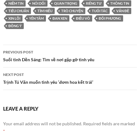
NIỀM TIN
NÓI DỐI
QUAN TRỌNG
RIÊNG TƯ
THÔNG TIN
TIÊU CHUẨN
TÌM HIỂU
TRÒ CHUYỆN
TUỔI TÁC
VẤN ĐỀ
XIN LỖI
YÊN TÂM
ĐAN XEN
ĐIỀU VÔ
ĐỐI PHƯƠNG
ĐỒNG Ý
Post
PREVIOUS POST
navigation
Suối tình Dền Sáng: Tìm về nơi gặp gỡ tình yêu
NEXT POST
Trịnh Tú Văn muốn tình yêu ‘đơm hoa kết trái’
LEAVE A REPLY
Your email address will not be published.
Required fields are marked
*