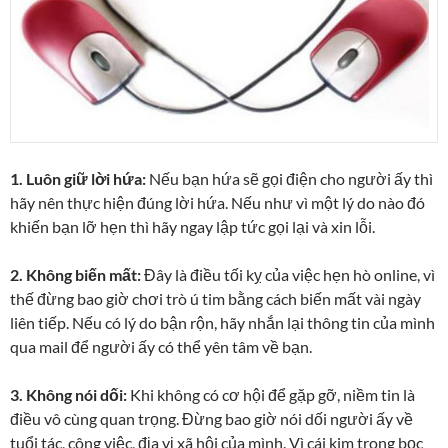
1. Luôn giữ lời hứa:
Nếu bạn hứa sẽ gọi điện cho người ấy thì
hãy nên thực hiện đúng lời hứa. Nếu như vì một lý do nào đó
khiến bạn lỡ hẹn thì hãy ngay lập tức gọi lại và xin lỗi.
2. Không biến mất:
Đây là điều tối kỵ của việc hẹn hò online, vì
thế đừng bao giờ chơi trò ú tim bằng cách biến mất vài ngày
liên tiếp. Nếu có lý do bận rộn, hãy nhắn lại thông tin của mình
qua mail để người ấy có thể yên tâm về bạn.
3. Không nói dối:
Khi không có cơ hội để gặp gỡ, niềm tin là
điều vô cùng quan trọng. Đừng bao giờ nói dối người ấy về
tuổi tác, công việc, địa vị xã hội của mình. Vì cái kim trong bọc