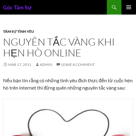
Skip
Search
Góc Tâm Sự
to
PRIMAR
content
MENU
TÂM SỰ TÌNH YÊU
NGUYÊN TẮC VÀNG KHI
HẸN HÒ ONLINE
MAR 17, 2011
ADMIN
LEAVE A COMMENT
Nếu bạn tin rằng có những tình yêu đích thực đến từ cuộc hẹn
hò trên internet thì đừng quên những nguyên tắc vàng sau: