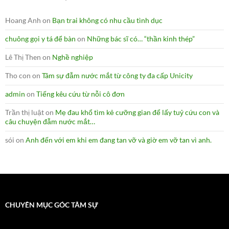
Hoang Anh
on
Bạn trai không có nhu cầu tình dục
chuông gọi y tá để bàn
on
Những bác sĩ có… “thần kinh thép”
Lê Thị Then
on
Nghề nghiệp
Tho con
on
Tâm sự đẫm nước mắt từ công ty đa cấp Unicity
admin
on
Tiếng kêu cứu từ nỗi cô đơn
Trần thị luật
on
Mẹ đau khổ tìm kẻ cưỡng gian để lấy tuỷ cứu con và
câu chuyện đẫm nước mắt…
sói
on
Anh đến với em khi em đang tan vỡ và giờ em vỡ tan vì anh.
CHUYÊN MỤC GÓC TÂM SỰ