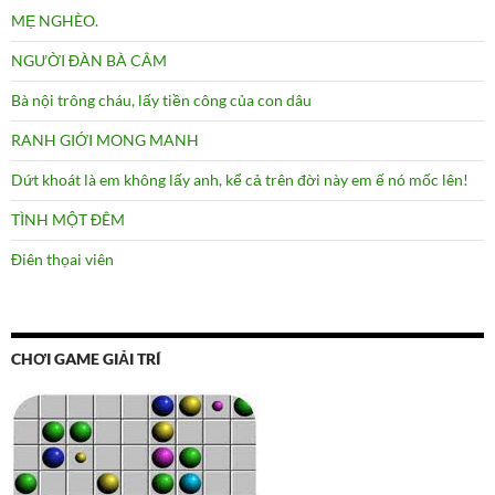
MẸ NGHÈO.
NGƯỜI ĐÀN BÀ CÂM
Bà nội trông cháu, lấy tiền công của con dâu
RANH GIỚI MONG MANH
Dứt khoát là em không lấy anh, kể cả trên đời này em ế nó mốc lên!
TÌNH MỘT ĐÊM
Điên thọai viên
CHƠI GAME GIẢI TRÍ