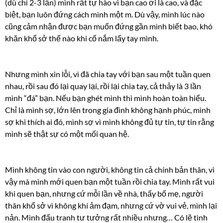
(dù chỉ 2-3 lần) mình rất tự hào vì bạn cao ơi là cao, và đặc
biệt, bạn luôn đứng cách mình một m. Dù vậy, mình lúc nào
cũng cảm nhận được bạn muốn đứng gần mình biết bao, khó
khăn khổ sở thế nào khi cố nắm lấy tay mình.
Nhưng mình xin lỗi, vì đã chia tay với bạn sau một tuần quen
nhau, rồi sau đó lại quay lại, rồi lại chia tay, cả thảy là 3 lần
mình “đá” bạn. Nếu bạn ghét mình thì mình hoàn toàn hiểu.
Chỉ là mình sợ, lớn lên trong gia đình không hạnh phúc, mình
sợ khi thích ai đó, mình sợ vì mình không đủ tự tin, tự tin rằng
mình sẽ thật sự có một mối quan hệ.
Mình không tin vào con người, không tin cả chính bản thân, vì
vậy mà mình mới quen bạn một tuần rồi chia tay. Mình rất vui
khi quen bạn, nhưng cứ mỗi lần về nhà, thấy bố mẹ, người
thân khổ sở vì không khí ảm đạm, nhưng cứ vờ vui vẻ, mình lại
nản. Mình đấu tranh tư tưởng rất nhiều nhưng… Có lẽ tình