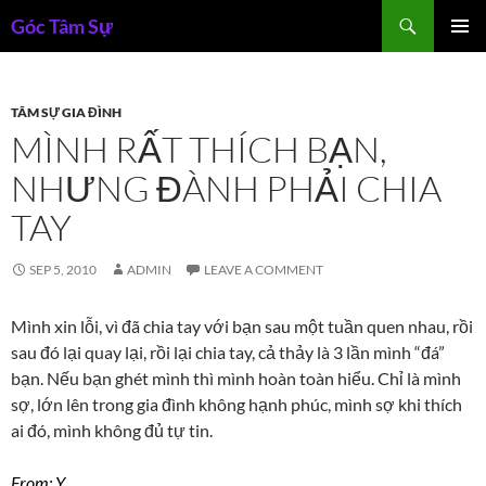
Skip
Search
Góc Tâm Sự
to
PRIMAR
content
MENU
TÂM SỰ GIA ĐÌNH
MÌNH RẤT THÍCH BẠN,
NHƯNG ĐÀNH PHẢI CHIA
TAY
SEP 5, 2010
ADMIN
LEAVE A COMMENT
Mình xin lỗi, vì đã chia tay với bạn sau một tuần quen nhau, rồi
sau đó lại quay lại, rồi lại chia tay, cả thảy là 3 lần mình “đá”
bạn. Nếu bạn ghét mình thì mình hoàn toàn hiểu. Chỉ là mình
sợ, lớn lên trong gia đình không hạnh phúc, mình sợ khi thích
ai đó, mình không đủ tự tin.
From: Y