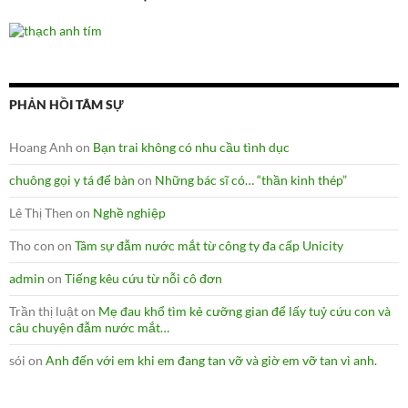
PHẢN HỒI TÂM SỰ
Hoang Anh
on
Bạn trai không có nhu cầu tình dục
chuông gọi y tá để bàn
on
Những bác sĩ có… “thần kinh thép”
Lê Thị Then
on
Nghề nghiệp
Tho con
on
Tâm sự đẫm nước mắt từ công ty đa cấp Unicity
admin
on
Tiếng kêu cứu từ nỗi cô đơn
Trần thị luật
on
Mẹ đau khổ tìm kẻ cưỡng gian để lấy tuỷ cứu con và
câu chuyện đẫm nước mắt…
sói
on
Anh đến với em khi em đang tan vỡ và giờ em vỡ tan vì anh.