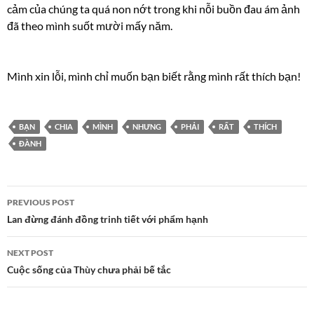
cảm của chúng ta quá non nớt trong khi nỗi buồn đau ám ảnh
đã theo mình suốt mười mấy năm.
Mình xin lỗi, mình chỉ muốn bạn biết rằng mình rất thích bạn!
BẠN
CHIA
MÌNH
NHƯNG
PHẢI
RẤT
THÍCH
ĐÀNH
Post
PREVIOUS POST
navigation
Lan đừng đánh đồng trinh tiết với phẩm hạnh
NEXT POST
Cuộc sống của Thùy chưa phải bế tắc