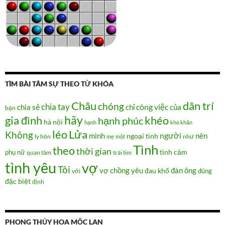
TÌM BÀI TÂM SỰ THEO TỪ KHÓA
Châu
dân trí
chóng
chia tay
chia sẻ
chỉ
công việc
của
bạn
hãy
gia đình
khéo
hạnh phúc
hà nội
hạnh
khó khăn
Lửa
léo
Không
người
mình
nên
ngoại tình
như
ly hôn
mẹ
một
Tình
theo
thời gian
tình cảm
phụ nữ
quan tâm
trái tim
tình yêu
vợ
Tôi
vợ chồng
yêu
đàn ông
đau khổ
đúng
với
đặc biệt
định
PHONG THỦY HOA MỘC LAN