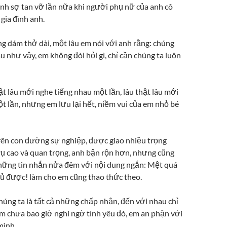
anh sợ tan vỡ lần nữa khi người phụ nữ của anh cô
gia đình anh.
ng dám thở dài, một lâu em nói với anh rằng: chúng
 như vậy, em không đòi hỏi gì, chỉ cần chúng ta luôn
hật lâu mới nghe tiếng nhau một lần, lâu thật lâu mới
t lần, nhưng em lưu lại hết, niềm vui của em nhỏ bé
rên con đường sự nghiệp, được giao nhiều trọng
 vụ cao và quan trọng, anh bận rộn hơn, nhưng cũng
ững tin nhắn nửa đêm với nội dung ngắn: Mệt quá
 được! làm cho em cũng thao thức theo.
húng ta là tất cả những chấp nhận, đến với nhau chỉ
em chưa bao giờ nghi ngờ tình yêu đó, em an phận với
mình.