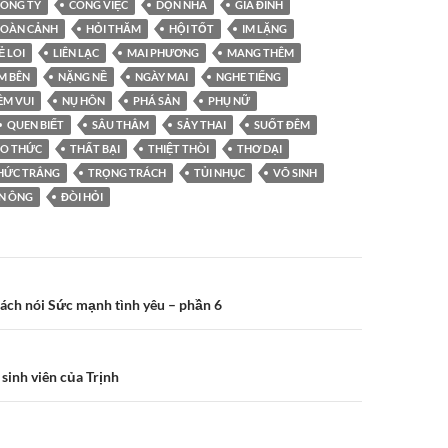
ÔNG TY
CÔNG VIỆC
DỌN NHÀ
GIA ĐÌNH
OÀN CẢNH
HỎI THĂM
HỘI TỐT
IM LẶNG
Ẻ LOI
LIÊN LẠC
MAI PHƯƠNG
MANG THÊM
M BÊN
NẶNG NỀ
NGÀY MAI
NGHE TIẾNG
ỀM VUI
NỤ HÔN
PHÁ SẢN
PHỤ NỮ
QUEN BIẾT
SÂU THẲM
SẢY THAI
SUỐT ĐÊM
O THỨC
THẤT BẠI
THIỆT THÒI
THƠ DẠI
HỨC TRẮNG
TRỌNG TRÁCH
TỦI NHỤC
VÕ SINH
N ÔNG
ĐÒI HỎI
n
ách nói Sức mạnh tình yêu – phần 6
sinh viên của Trịnh