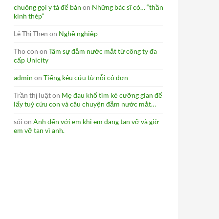
chuông gọi y tá để bàn
on
Những bác sĩ có… “thần
kinh thép”
Lê Thị Then
on
Nghề nghiệp
Tho con
on
Tâm sự đẫm nước mắt từ công ty đa
cấp Unicity
admin
on
Tiếng kêu cứu từ nỗi cô đơn
Trần thị luật
on
Mẹ đau khổ tìm kẻ cưỡng gian để
lấy tuỷ cứu con và câu chuyện đẫm nước mắt…
sói
on
Anh đến với em khi em đang tan vỡ và giờ
em vỡ tan vì anh.