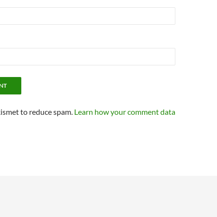
kismet to reduce spam.
Learn how your comment data