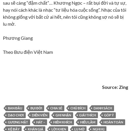
sau sẽ càng “đậm chất”… Khương Ngọc – rất bụi đời và tự sự,
hay nói cách khác là nhạc “tư liệu hóa cuộc sống”. Nhạc của tôi
không giống với bất cứ ai hết, nên tôi cũng không sợ nó sẽ bị
lu mờ.
Phương Giang
Theo Bưu điện Việt Nam
Source:
Zing
BAN ĐẦU
BỤI ĐỜI
CHIA SẺ
CHỦ ĐÍCH
DANH SÁCH
DẠO CHƠI
DIỄN VIÊN
GHI NHẬN
GIẢI THÍCH
GÓP Ý
GƯƠNG MẶT
HÁT –
HIỀM KHÍCH
HIỂU LẦM
HOÀN TOÀN
KỆ ĐẤY
KHÁN GIẢ
LỜI KHEN
LU MỜ
NGHI KỊ