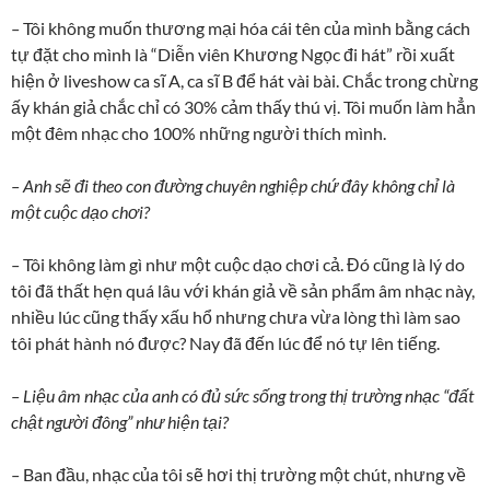
–
Tôi không muốn thương mại hóa cái tên của mình bằng cách
tự đặt cho mình là “Diễn viên Khương Ngọc đi hát” rồi xuất
hiện ở liveshow ca sĩ A, ca sĩ B để hát vài bài. Chắc trong chừng
ấy khán giả chắc chỉ có 30% cảm thấy thú vị. Tôi muốn làm hẳn
một đêm nhạc cho 100% những người thích mình.
–
Anh sẽ đi theo con đường chuyên nghiệp chứ đây không chỉ là
một cuộc dạo chơi?
–
Tôi không làm gì như một cuộc dạo chơi cả. Đó cũng là lý do
tôi đã thất hẹn quá lâu với khán giả về sản phẩm âm nhạc này,
nhiều lúc cũng thấy xấu hổ nhưng chưa vừa lòng thì làm sao
tôi phát hành nó được? Nay đã đến lúc để nó tự lên tiếng.
–
Liệu âm nhạc của anh có đủ sức sống trong thị trường nhạc “đất
chật người đông” như hiện tại?
–
Ban đầu, nhạc của tôi sẽ hơi thị trường một chút, nhưng về