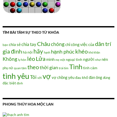
TÌM BÀI TÂM SỰ THEO TỪ KHÓA
Châu
dân trí
chóng
chia tay
chia sẻ
chỉ
công việc
của
bạn
hãy
gia đình
khéo
hạnh phúc
hà nội
hạnh
khó khăn
Lửa
léo
Không
người
mình
nên
ngoại tình
như
ly hôn
mẹ
một
Tình
theo
thời gian
tình cảm
phụ nữ
quan tâm
trái tim
tình yêu
vợ
Tôi
vợ chồng
yêu
đàn ông
đau khổ
đúng
với
đặc biệt
định
PHONG THỦY HOA MỘC LAN