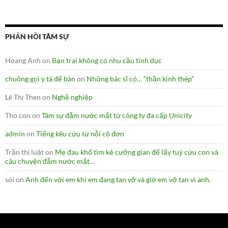
PHẢN HỒI TÂM SỰ
Hoang Anh
on
Bạn trai không có nhu cầu tình dục
chuông gọi y tá để bàn
on
Những bác sĩ có… “thần kinh thép”
Lê Thị Then
on
Nghề nghiệp
Tho con
on
Tâm sự đẫm nước mắt từ công ty đa cấp Unicity
admin
on
Tiếng kêu cứu từ nỗi cô đơn
Trần thị luật
on
Mẹ đau khổ tìm kẻ cưỡng gian để lấy tuỷ cứu con và
câu chuyện đẫm nước mắt…
sói
on
Anh đến với em khi em đang tan vỡ và giờ em vỡ tan vì anh.