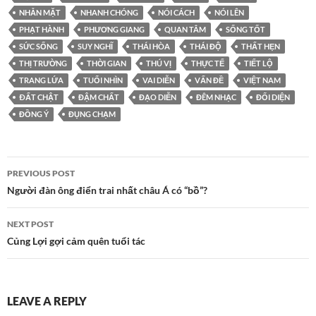
NHẴN MẶT
NHANH CHÓNG
NÓI CÁCH
NÓI LÊN
PHẠT HÀNH
PHƯƠNG GIANG
QUAN TÂM
SỐNG TỐT
SỨC SỐNG
SUY NGHĨ
THÁI HÒA
THÁI ĐỘ
THẤT HẸN
THỊ TRƯỜNG
THỜI GIAN
THÚ VỊ
THỰC TẾ
TIẾT LỘ
TRANG LỨA
TUỔI NHÌN
VAI DIỄN
VẤN ĐỀ
VIỆT NAM
ÐẤT CHẬT
ĐẬM CHẤT
ĐẠO DIỄN
ĐÊM NHẠC
ĐỐI DIỆN
ĐỒNG Ý
ĐỤNG CHẠM
Post
PREVIOUS POST
navigation
Người đàn ông điển trai nhất châu Á có “bồ”?
NEXT POST
Củng Lợi gợi cảm quên tuổi tác
LEAVE A REPLY