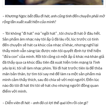
–
Khương Ngọc bắt đầu đi hát, anh cũng tính đến chuyện phải mở
rộng tần xuất xuất hiện của mình?
–
Tôi không “đi hát” mà “ngồi hát” , tôi chưa đi hát ở đâu hết.
Sản phẩm âm nhạc này tôi ấp ủ đã lâu rồi, lúc trước có tính
đến chuyện sẽ hát ca khúc của nhạc sĩ khác, nhưng nghĩ lại
thấy mình vẫn sáng tác được nên tôi quyết định tự thể hiện
“đứa con” của mình. Rồi tôi cũng có một ấp ủ khác mà khán giả
đã thấy qua ca khúc đầu tiên đã xuát hiện trên mạng là
Tình
yêu lạ kì,
tôi sẽ làm nhạc phim. Tôi đi hát trước tiên là để thõa
mãn bản thân, tự tìm tòi say mê để làm ra một sản phẩm mà
mình cảm thấy thích, sau đó chia sẻ với mọi người. Đến lúc
nào đó tôi đi hát thì tôi sẽ hát cho nhưng người đồng quan
điểm với mình.
–
Diễn viên đi hát – anh đã có lợi thế quá lớn rồi còn gì?