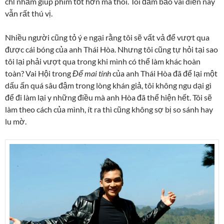
chỉ nhằm giúp phim tốt hơn mà thôi. Tôi đảm bảo vai diễn này
vẫn rất thú vị.
Nhiều người cũng tỏ ý e ngại rằng tôi sẽ vất vả để vượt qua
được cái bóng của anh Thái Hòa. Nhưng tôi cũng tự hỏi tại sao
tôi lại phải vượt qua trong khi mình có thể làm khác hoàn
toàn? Vai Hội trong
Để mai tính
của anh Thái Hòa đã để lại một
dấu ấn quá sâu đậm trong lòng khán giả, tôi không ngu dại gì
để đi làm lại y những điều mà anh Hòa đã thể hiện hết. Tôi sẽ
làm theo cách của mình, ít ra thì cũng không sợ bị so sánh hay
lu mờ.