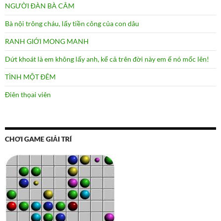
NGƯỜI ĐÀN BÀ CÂM
Bà nội trông cháu, lấy tiền công của con dâu
RANH GIỚI MONG MANH
Dứt khoát là em không lấy anh, kể cả trên đời này em ế nó mốc lên!
TÌNH MỘT ĐÊM
Điên thọai viên
CHƠI GAME GIẢI TRÍ