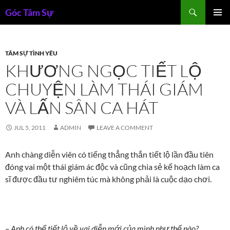
Skip
Search
Góc Tâm Sự
to
PRIMAR
content
MENU
TÂM SỰ TÌNH YÊU
KHƯƠNG NGỌC TIẾT LỘ
CHUYỆN LÀM THÁI GIÁM
VÀ LẤN SÂN CA HÁT
JUL 5, 2011
ADMIN
LEAVE A COMMENT
Anh chàng diễn viên có tiếng thẳng thắn tiết lộ lần đầu tiên
đóng vai một thái giám ác độc và cũng chia sẻ kế hoạch làm ca
sĩ được đầu tư nghiêm túc mà không phải là cuộc dạo chơi.
– Anh có thể tiết lộ về vai diễn mới của mình như thế nào?