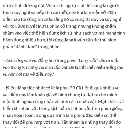
được tính đương đại, Victor thì ngược lại. Tôi cũng là người
thích suy nghĩ và tiếp thu cái mới, nên khi làm việc với đạo
diễn nào tôi cũng tin chắc rằng họ có cùng tư duy và suy nghĩ
với tôi.
Bức huyết thư
là phim cổ trang, nhưng không chăm
chăm vào việc thể hiện đúng lịch sử như sách vở mà mang tính
hành động nhiều hơn, tôi cũng đang luyện tập để thể hiện
phần “đánh đấm” trong phim.
–
Anh cũng vào vai đồng tính trong phim “Long ruồi” sắp ra mắt
vào tháng 9, nhưng vai diên của anh lại bị tiết chế nhiều mảng thú
vị. Anh nói sao về điều này?
–
Điều đáng tiếc nhất có lẽ là phía PR đã tiết lộ quá nhiều về
vai diễn này làm khán giả vô hình chung tự đặt ra cho mình
một định nghĩa cứng nhắc về tính cách nhân vật. Mặt khác, rất
hiếm khi nhân vật trong kịch bản và nhân vật trên phim giống
nhau hoàn toàn, trong quá trình làm phim, đạo diễn có thể
thay đổi để phù hợp với hơn. Tất nhiên là những thay đổi đó