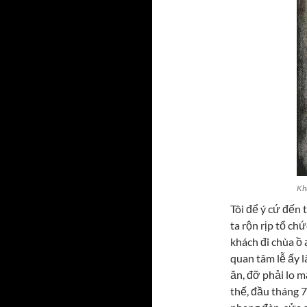
Khu
Tôi để ý cứ đến 
ta rộn rịp tổ ch
khách đi chùa ồ 
quan tâm lễ ấy l
ăn, đỡ phải lo m
thế, đầu tháng 7