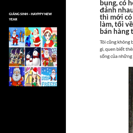
bụng, có 
đánh nhau,
GIÁNG SINH – HAYPPY NEW
thì mới có
YEAR
làm, tối v
bán hàng 
Tôi cũng không b
gì, quen biết th
sống của những 