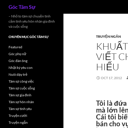
Search
Góc Tâm Sự
Skip
– Nhỏ to tâm sự chuyện tình
cảm tình yêu hôn nhân gia đình
to
và cuộc sống
content
TRUYỆN NGẮN
CHUYÊN MỤC GÓC TÂM SỰ
KHUẤT 
Featured
VIẾT C
Góc phụ nữ
Góc đàn ông
HIẾU
Nhật ký yêu con
Nuôi dạy trẻ
OCT 17, 2012
Tâm sự công việc
Tâm sự cuộc sống
Tâm sự gia đình
Tôi là đứa
Tâm sự hôn nhân
mà lớn lên
Tâm sự tình yêu
Cái tôi bi
Truyện cười
bán cho vự
Truyện ngắn