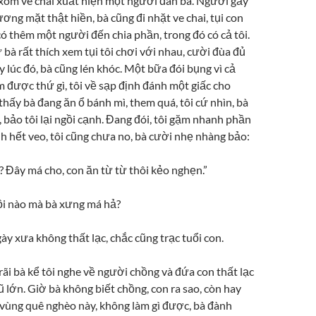
 xóm ve chai xuất hiện một người đàn bà. Người gầy
ơng mặt thật hiền, bà cũng đi nhặt ve chai, tụi con
có thêm một người đến chia phần, trong đó có cả tôi.
à rất thích xem tụi tôi chơi với nhau, cười đùa đủ
ấy lúc đó, bà cũng lén khóc. Một bữa đói bụng vì cả
 được thứ gì, tôi về sạp định đánh một giấc cho
i thấy bà đang ăn ổ bánh mì, them quá, tôi cứ nhìn, bà
, bảo tôi lại ngồi cạnh. Đang đói, tôi gặm nhanh phần
h hết veo, tôi cũng chưa no, bà cười nhẹ nhàng bảo:
? Đây má cho, con ăn từ từ thôi kẻo nghẹn.”
hồi nào mà bà xưng má hả?
y xưa không thất lạc, chắc cũng trạc tuổi con.
rãi bà kể tôi nghe về người chồng và đứa con thất lạc
ũ lớn. Giờ bà không biết chồng, con ra sao, còn hay
 vùng quê nghèo này, không làm gì được, bà đành