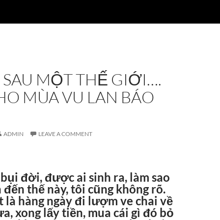
SAU MỘT THẾ GIỚI….
HO MÙA VU LAN BÁO
ADMIN
LEAVE A COMMENT
 bụi đời, được ai sinh ra, làm sao
 đến thế này, tôi cũng không rõ.
ết là hàng ngày đi lượm ve chai về
a, xong lấy tiền, mua cái gì đó bỏ