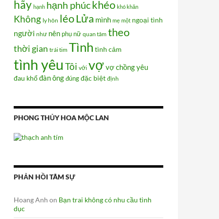
hãy
khéo
hạnh phúc
hạnh
khó khăn
Lửa
léo
Không
mình
ngoại tình
ly hôn
mẹ
một
theo
người
nên
phụ nữ
như
quan tâm
Tình
thời gian
tình cảm
trái tim
tình yêu
vợ
Tôi
vợ chồng
yêu
với
đàn ông
đau khổ
đúng
đặc biệt
định
PHONG THỦY HOA MỘC LAN
PHẢN HỒI TÂM SỰ
Hoang Anh
on
Bạn trai không có nhu cầu tình
dục