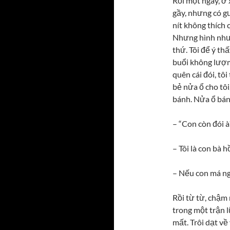
Rồi một ngày, ở
gầy, nhưng có gư
nít không thích 
Nhưng hình như b
thứ. Tôi để ý th
buổi không lượm
quên cái đói, tô
bẻ nửa ổ cho tôi
bánh. Nửa ổ bán
– “Con còn đói à
– Tôi là con bà 
– Nếu con má ngà
Rồi từ từ, chậm 
trong một trận l
mất. Trôi dạt về