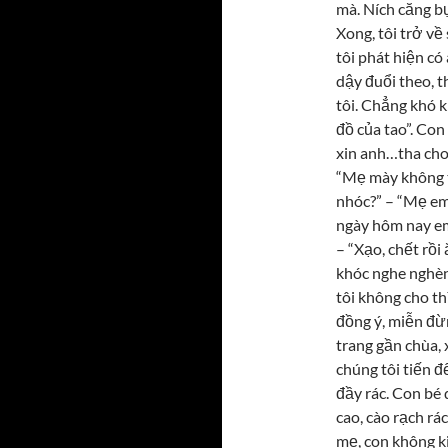
mà. Ních căng b
Xong, tôi trở về
tôi phát hiện có 
dậy đuổi theo, th
tôi. Chẳng khó k
đồ của tao”. Con
xin anh…tha cho
“Mẹ mày không t
nhóc?” – “Mẹ em
ngày hôm nay em
– “Xạo, chết rồi
khóc nghe nghèn
tôi không cho th
đồng ý, miễn đừ
trang gần chùa,
chúng tôi tiến 
đầy rác. Con bé
cao, cào rạch rá
mẹ, con không ki