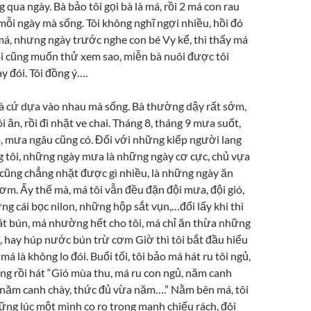
g qua ngày. Bà bảo tôi gọi bà là má, rồi 2 má con rau
ỗi ngày mà sống. Tôi không nghĩ ngợi nhiều, hồi đó
má, nhưng ngày trước nghe con bé Vy kể, thì thấy má
tôi cũng muốn thử xem sao, miễn bà nuôi được tôi
 đói. Tôi đồng ý….
là cứ dựa vào nhau mà sống. Bà thường dậy rất sớm,
i ăn, rồi đi nhặt ve chai. Tháng 8, tháng 9 mưa suốt,
, mưa ngâu cũng có. Đối với những kiếp người lang
 tôi, những ngày mưa là những ngày cơ cực, chủ vựa
i cũng chẳng nhặt được gì nhiều, là những ngày ăn
ơm. Ấy thế mà, má tôi vẫn đều đặn đội mưa, đội gió,
g cái bọc nilon, những hộp sắt vụn,…đổi lấy khi thì
bát bún, má nhường hết cho tôi, má chỉ ăn thừa những
, hay húp nước bún trừ cơm Giờ thì tôi bắt đầu hiểu
 má là không lo đói. Buổi tối, tôi bảo má hát ru tôi ngủ,
ng rồi hát “Gió mùa thu, má ru con ngủ, năm canh
, năm canh chày, thức đủ vừa năm….” Nằm bên má, tôi
ng lúc một mình co ro trong manh chiếu rách, đôi