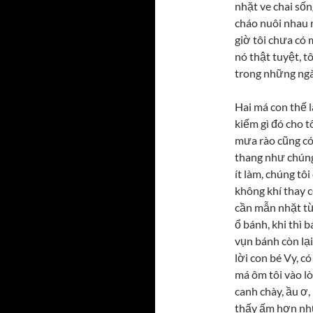
nhặt ve chai sốn
cháo nuôi nhau m
giờ tôi chưa có 
nó thật tuyệt, 
trong những ngày
Hai má con thế 
kiếm gì đó cho tô
mưa rào cũng có
thang như chúng
ít làm, chúng tô
không khí thay c
cần mẫn nhặt từn
ổ bánh, khi thì 
vụn bánh còn lại
lời con bé Vy, có
má ôm tôi vào lò
canh chày, ầu ơ
thấy ấm hơn nhữ