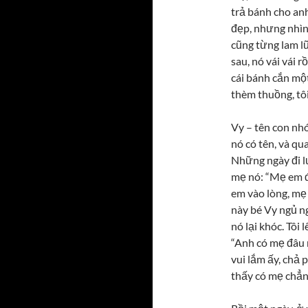
trả bánh cho anh
đẹp, nhưng nhìn 
cũng từng lam lũ
sau, nó vái vái r
cái bánh cắn một
thèm thuồng, tôi
Vy – tên con nhó
nó có tên, và qu
Những ngày đi lư
mẹ nó: “Mẹ em đ
em vào lòng, mẹ
này bé Vy ngủ ng
nó lại khóc. Tôi
“Anh có mẹ đâu 
vui lắm ấy, chả p
thấy có mẹ chẳng