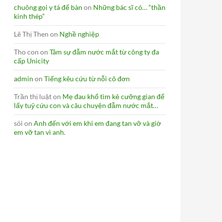
chuông gọi y tá để bàn
on
Những bác sĩ có… “thần
kinh thép”
Lê Thị Then
on
Nghề nghiệp
Tho con
on
Tâm sự đẫm nước mắt từ công ty đa
cấp Unicity
admin
on
Tiếng kêu cứu từ nỗi cô đơn
Trần thị luật
on
Mẹ đau khổ tìm kẻ cưỡng gian để
lấy tuỷ cứu con và câu chuyện đẫm nước mắt…
sói
on
Anh đến với em khi em đang tan vỡ và giờ
em vỡ tan vì anh.