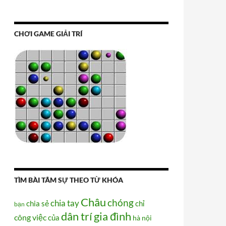
CHƠI GAME GIẢI TRÍ
TÌM BÀI TÂM SỰ THEO TỪ KHÓA
Châu
chóng
chia tay
chia sẻ
chỉ
bạn
dân trí
gia đình
công việc
của
hà nội