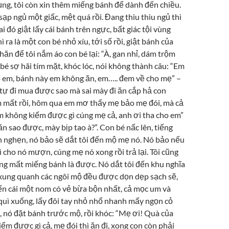
ụng, tôi còn xin thêm miếng bánh để dành đến chiều.
 sạp ngủ một giấc, mệt quá rồi. Đang thiu thiu ngủ thì
ai đó giật lấy cái bánh trên ngực, bất giác tội vùng
ì ra là một con bé nhỏ xíu, tới số rồi, giật bánh của
hăn để tôi nắm áo con bé lại: “À, gan nhỉ, dám trộm
 bé sợ hãi tím mặt, khóc lóc, nói không thành câu: “Em
 em, bánh này em không ăn, em….. đem về cho mẹ” –
ự đi mua được sao mà sai mày đi ăn cắp hả con
 mất rồi, hôm qua em mơ thấy mẹ bảo mẹ đói, mà cả
 không kiếm được gì cúng mẹ cả, anh ơi tha cho em”
 ăn sao được, mày bịp tao à?”. Con bé nấc lên, tiếng
 nghẹn, nó bảo sẽ dắt tôi đến mộ mẹ nó. Nó bảo nếu
ì cho nó mượn, cúng mẹ nó xong rồi trả lại. Tôi cũng
ng mất miếng bánh là được. Nó dắt tôi đến khu nghĩa
 xung quanh các ngôi mộ đều được dọn dẹp sạch sẽ,
đến cái một nom có vẻ bừa bộn nhất, cả mọc um và
 quì xuống, lấy đôi tay nhỏ nhổ nhanh mấy ngọn cỏ
c, nó đặt bánh trước mộ, rồi khóc: “Mẹ ơi! Quà của
ếm được gì cả, mẹ đói thì ăn đi, xong con còn phải