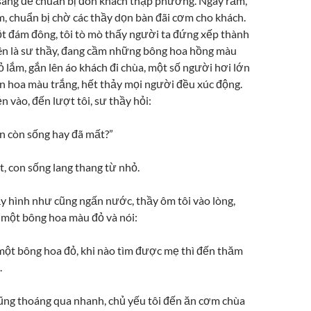
sang để chuẩn bị đón khách thập phương. Ngày rằm,
m, chuẩn bị chờ các thầy dọn bàn đãi cơm cho khách.
t đám đông, tôi tò mò thấy người ta đứng xếp thành
rên là sư thầy, đang cầm những bông hoa hồng màu
 lắm, gắn lên áo khách đi chùa, một số người hơi lớn
ắn hoa màu trắng, hết thảy mọi người đều xúc động.
ẻn vào, đến lượt tôi, sư thầy hỏi:
on còn sống hay đã mất?”
, con sống lang thang từ nhỏ.
ầy hình như cũng ngấn nước, thầy ôm tôi vào lòng,
i một bông hoa màu đỏ và nói:
một bông hoa đỏ, khi nào tìm được mẹ thì đến thăm
.
ũng thoáng qua nhanh, chủ yếu tôi đến ăn cơm chùa