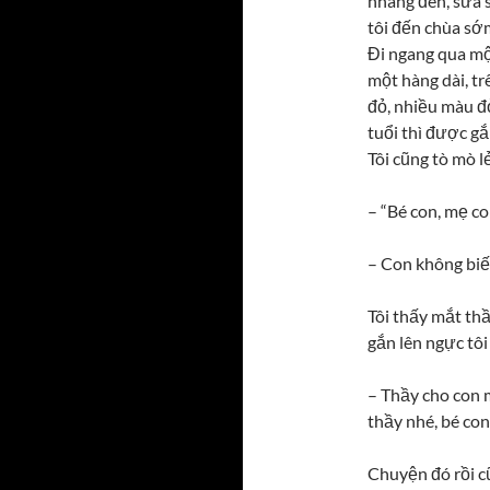
nhang đèn, sửa 
tôi đến chùa sớ
Đi ngang qua mộ
một hàng dài, t
đỏ, nhiều màu đỏ
tuổi thì được g
Tôi cũng tò mò l
– “Bé con, mẹ c
– Con không biết
Tôi thấy mắt th
gắn lên ngực tô
– Thầy cho con 
thầy nhé, bé con
Chuyện đó rồi c