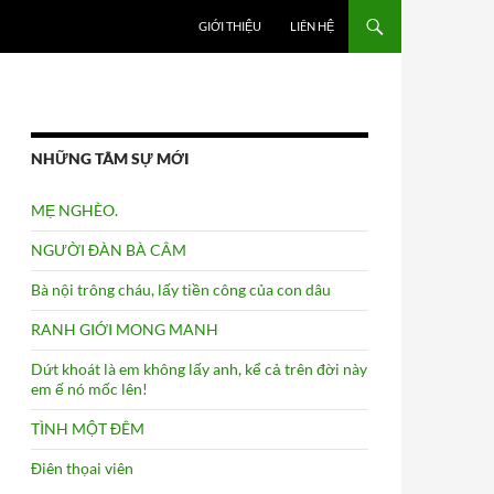
GIỚI THIỆU
LIÊN HỆ
NHỮNG TÂM SỰ MỚI
MẸ NGHÈO.
NGƯỜI ĐÀN BÀ CÂM
Bà nội trông cháu, lấy tiền công của con dâu
RANH GIỚI MONG MANH
Dứt khoát là em không lấy anh, kể cả trên đời này
em ế nó mốc lên!
TÌNH MỘT ĐÊM
Điên thọai viên