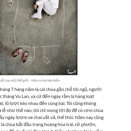
ất sau một thế giới – Mùa vu lan báo hiếu
tháng 7 hàng năm là cái chùa gần chỗ tôi ngủ, người
ức tháng Vu Lan, và cứ đến ngày rằm là hàng loạt
ạt, lũ lượt kéo nhau đến cúng bái. Tôi cũng không
à lễ như thế nào, tôi chỉ mong tới đó để có cơm chùa
ấy ngày lượm ve chai vất vả, thế thôi. Năm nay cũng
 là chùa bắt đầu trang hoàng hoa trái, cờ phướn,