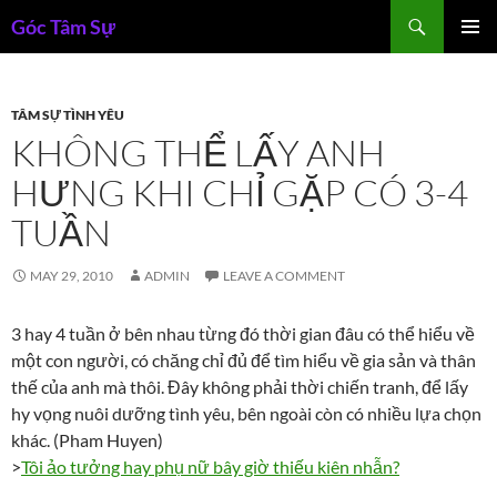
Skip
Search
Góc Tâm Sự
to
PRIMAR
content
MENU
TÂM SỰ TÌNH YÊU
KHÔNG THỂ LẤY ANH
HƯNG KHI CHỈ GẶP CÓ 3-4
TUẦN
MAY 29, 2010
ADMIN
LEAVE A COMMENT
3 hay 4 tuần ở bên nhau từng đó thời gian đâu có thể hiểu về
một con người, có chăng chỉ đủ để tìm hiểu về gia sản và thân
thế của anh mà thôi. Đây không phải thời chiến tranh, để lấy
hy vọng nuôi dưỡng tình yêu, bên ngoài còn có nhiều lựa chọn
khác. (Pham Huyen)
>
Tôi ảo tưởng hay phụ nữ bây giờ thiếu kiên nhẫn?