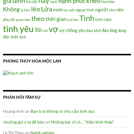
hãy
gia đình
khéo
hạnh phúc
hà nội
hạnh
khó khăn
Lửa
léo
Không
người
mình
nên
ngoại tình
như
ly hôn
mẹ
một
Tình
theo
thời gian
tình cảm
phụ nữ
quan tâm
trái tim
tình yêu
vợ
Tôi
vợ chồng
yêu
đàn ông
đau khổ
đúng
với
đặc biệt
định
PHONG THỦY HOA MỘC LAN
PHẢN HỒI TÂM SỰ
Hoang Anh
on
Bạn trai không có nhu cầu tình dục
chuông gọi y tá để bàn
on
Những bác sĩ có… “thần kinh thép”
Lê Thị Then
on
Nghề nghiệp