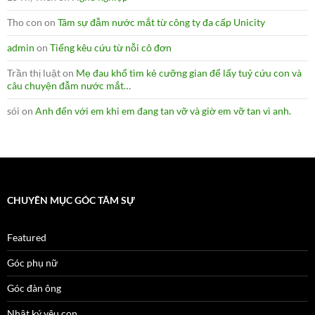
Tho con
on
Tâm sự đẫm nước mắt từ công ty đa cấp Unicity
admin
on
Tiếng kêu cứu từ nỗi cô đơn
Trần thị luật
on
Mẹ đau khổ tìm kẻ cưỡng gian để lấy tuỷ cứu con và
câu chuyện đẫm nước mắt…
sói
on
Anh đến với em khi em đang tan vỡ và giờ em vỡ tan vì anh.
CHUYÊN MỤC GÓC TÂM SỰ
Featured
Góc phụ nữ
Góc đàn ông
Nhật ký yêu con