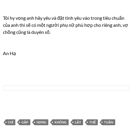
Tôi hy vọng anh hãy yêu và đặt tình yêu vào trong tiêu chuẩn
của anh thì sẽ có một người phụ nữ phù hợp cho riêng anh, vợ
chồng cũng là duyên số.
An Hạ
CHỈ
GẶP
HƯNG
KHÔNG
LẤY
THỂ
TUẦN