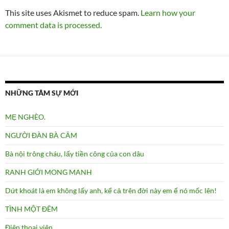
This site uses Akismet to reduce spam.
Learn how your
comment data is processed.
NHỮNG TÂM SỰ MỚI
MẸ NGHÈO.
NGƯỜI ĐÀN BÀ CÂM
Bà nội trông cháu, lấy tiền công của con dâu
RANH GIỚI MONG MANH
Dứt khoát là em không lấy anh, kể cả trên đời này em ế nó mốc lên!
TÌNH MỘT ĐÊM
Điên thọai viên