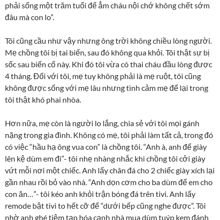
phải sống một trăm tuổi để ẳm cháu nội chớ không chết sớm
đâu mà con lo”.
Tôi cũng cầu như vậy nhưng ông trời không chiều lòng người.
Mẹ chồng tôi bị tai biến, sau đó không qua khỏi. Tôi thật sự bị
sốc sau biến cố này. Khi đó tôi vừa có thai cháu đầu lòng được
4 tháng. Đối với tôi, mẹ tuy không phải là mẹ ruột, tôi cũng
không được sống với mẹ lâu nhưng tình cảm mẹ để lại trong
tôi thật khó phai nhòa.
Hơn nữa, mẹ còn là người lo lắng, chia sẻ với tôi mọi gánh
nặng trong gia đình. Không có mẹ, tôi phải làm tất cả, trong đó
có việc “hầu hạ ông vua con” là chồng tôi. “Anh à, anh để giày
lên kệ dùm em đi”- tôi nhẹ nhàng nhắc khi chồng tôi cởi giày
vứt mỗi nơi một chiếc. Anh lấy chân đá cho 2 chiếc giày xích lại
gần nhau rồi bỏ vào nhà. “Anh dọn cơm cho ba dùm để em cho
con ăn…”- tôi kéo anh khỏi trận bóng đá trên tivi. Anh lấy
remode bật tivi to hết cỡ để “dưới bếp cũng nghe được”. Tôi
nhờ anh ghé tiệm tạp hóa cạnh nhà mua dùm tuýp kem đánh