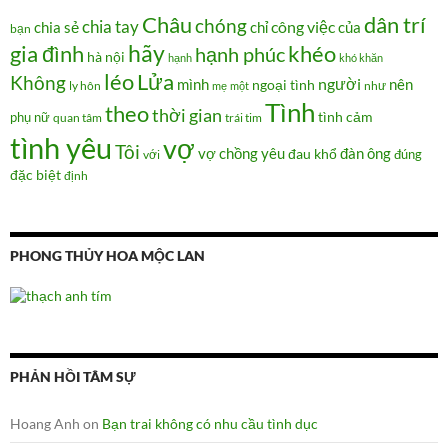
Châu
dân trí
chóng
chia tay
chia sẻ
chỉ
công việc
của
bạn
hãy
gia đình
khéo
hạnh phúc
hà nội
hạnh
khó khăn
Lửa
léo
Không
người
mình
nên
ngoại tình
như
ly hôn
mẹ
một
Tình
theo
thời gian
tình cảm
phụ nữ
quan tâm
trái tim
tình yêu
vợ
Tôi
vợ chồng
yêu
đàn ông
đau khổ
đúng
với
đặc biệt
định
PHONG THỦY HOA MỘC LAN
PHẢN HỒI TÂM SỰ
Hoang Anh
on
Bạn trai không có nhu cầu tình dục