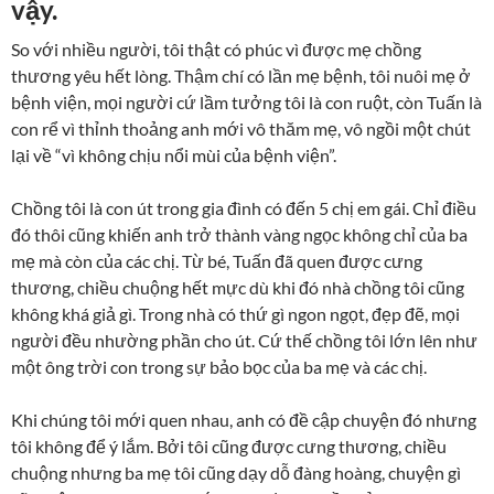
vậy.
So với nhiều người, tôi thật có phúc vì được mẹ chồng
thương yêu hết lòng. Thậm chí có lần mẹ bệnh, tôi nuôi mẹ ở
bệnh viện, mọi người cứ lầm tưởng tôi là con ruột, còn Tuấn là
con rể vì thỉnh thoảng anh mới vô thăm mẹ, vô ngồi một chút
lại về “vì không chịu nổi mùi của bệnh viện”.
Chồng tôi là con út trong gia đình có đến 5 chị em gái. Chỉ điều
đó thôi cũng khiến anh trở thành vàng ngọc không chỉ của ba
mẹ mà còn của các chị. Từ bé, Tuấn đã quen được cưng
thương, chiều chuộng hết mực dù khi đó nhà chồng tôi cũng
không khá giả gì. Trong nhà có thứ gì ngon ngọt, đẹp đẽ, mọi
người đều nhường phần cho út. Cứ thế chồng tôi lớn lên như
một ông trời con trong sự bảo bọc của ba mẹ và các chị.
Khi chúng tôi mới quen nhau, anh có đề cập chuyện đó nhưng
tôi không để ý lắm. Bởi tôi cũng được cưng thương, chiều
chuộng nhưng ba mẹ tôi cũng dạy dỗ đàng hoàng, chuyện gì