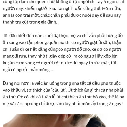
cũng tập làm cho quen chứ không được ngồi chỉ tay 5 ngón, sai
người này, khiến người kia. Tôi nghĩ Tuấn cũng thế. Hơn nữa,
anh là con trai một, chắc chắn phải được nuôi dạy để sau này
thành trụ cột trong gia đình.
Tôi đâu biết đến năm cuối đại học, mẹ và chị vẫn phải bưng đồ
ăn sáng vào tận phòng, quần áo thì có người giặt ủi sẵn; thậm
chí Tuấn đi xe hết xăng cũng có người đổ cho, xe dơ có người
mang đi rửa, thay nhớt; giày dép cởi ra có người lấy xếp lên
kệ; ăn cơm xong có người rót nước để ngay trước mặt, tối
ngủ có người mắc mùng…
Đáng nói hơn là việc ăn uống trong nhà tất cả đều phụ thuộc
vào khẩu vị, sở thích của “cậu út”. Út thích ăn gì thì cả nhà phải
ăn thứ đó; có khi cả tuần lễ út chỉ thích ăn thịt bò xào, thế là ba
mẹ và các chị cũng chỉ được ăn duy nhất món ấy trong 7 ngày!