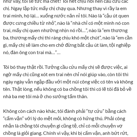
như vầy, tôi sẽ tức mà chết! Tôi hết chịu nổi nên cầu cứu các
chị. Ngay lập tức mấy chị chạy qua. Nhưng thay vì rầy la em
trai mình, họ lại… xuống nước năn nỉ tôi. Nào là “cậu út quen
được cưng chiều từ nhỏ”, nào là “nhà chỉ có một mình nó con
trai, mấy chị quen nhường nhịn nó rồi…”, nào là “em thương
ba, thương mấy chị thì ráng chịu khó một chút”, nào là “em cần
gì, mấy chị sẽ làm cho em chớ đừng bắt cậu út làm, tội nghiệp
nó, đàn ông con trai mà…”…
Tôi bó thay thật rồi. Tưởng cầu cứu mấy chị sẽ được việc, ai
ngờ mấy chị cũng xót em trai nên chỉ nói giúp vào, còn tôi thì
ngày ngày vẫn ngập đầu với một núi công việc có tên và không
tên. Thật lòng, nếu không có ba chồng tôi thì có lẽ tôi đã bỏ về
nhà ba mẹ tôi mà ở cho sướng tấm thân.
Không còn cách nào khác, tôi đành phải “tự cứu” bằng cách
“cấm vận” với lý do mệt mỏi, không có hứng thú. Phải công
nhận là chồng tôi chuyện gì cũng tệ, chỉ có mỗi chuyện vợ
chồng là giỏi giang. Chính vì vậy, khi bị cấm vận, anh bứt rứt,