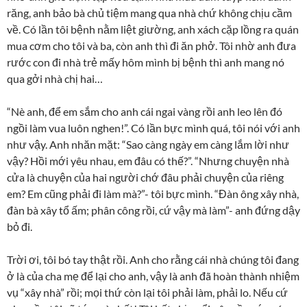
răng, anh bảo bà chủ tiệm mang qua nhà chứ không chịu cầm
về. Có lần tôi bệnh nằm liệt giường, anh xách cặp lồng ra quán
mua cơm cho tôi và ba, còn anh thì đi ăn phở. Tôi nhờ anh đưa
rước con đi nhà trẻ mấy hôm mình bị bệnh thì anh mang nó
qua gởi nhà chị hai…
“Nè anh, để em sắm cho anh cái ngai vàng rồi anh leo lên đó
ngồi làm vua luôn nghen!”. Có lần bực mình quá, tôi nói với anh
như vậy. Anh nhăn mặt: “Sao càng ngày em càng lắm lời như
vậy? Hồi mới yêu nhau, em đâu có thế?”. “Nhưng chuyện nhà
cửa là chuyện của hai người chớ đâu phải chuyện của riêng
em? Em cũng phải đi làm mà?”- tôi bực mình. “Đàn ông xây nhà,
đàn bà xây tổ ấm; phân công rồi, cứ vậy mà làm”- anh đứng dậy
bỏ đi.
Trời ơi, tôi bó tay thật rồi. Anh cho rằng cái nhà chúng tôi đang
ở là của cha mẹ để lại cho anh, vậy là anh đã hoàn thành nhiệm
vụ “xây nhà” rồi; mọi thứ còn lại tôi phải làm, phải lo. Nếu cứ