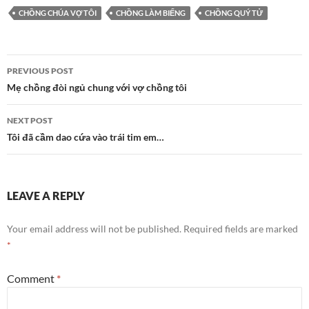
CHỒNG CHÚA VỢ TÔI
CHỒNG LÀM BIẾNG
CHỒNG QUÝ TỬ
Post
PREVIOUS POST
navigation
Mẹ chồng đòi ngủ chung với vợ chồng tôi
NEXT POST
Tôi đã cầm dao cứa vào trái tim em…
LEAVE A REPLY
Your email address will not be published.
Required fields are marked
*
Comment
*