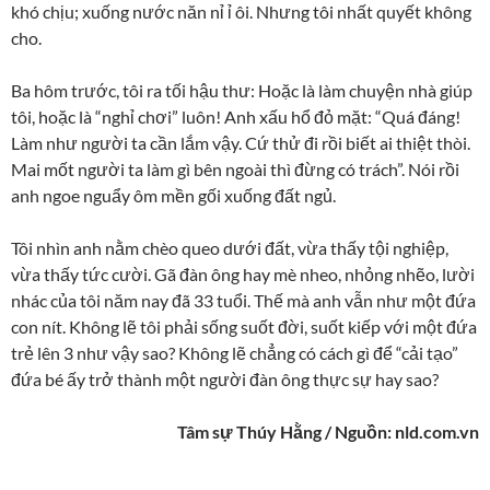
khó chịu; xuống nước năn nỉ ỉ ôi. Nhưng tôi nhất quyết không
cho.
Ba hôm trước, tôi ra tối hậu thư: Hoặc là làm chuyện nhà giúp
tôi, hoặc là “nghỉ chơi” luôn! Anh xấu hổ đỏ mặt: “Quá đáng!
Làm như người ta cần lắm vậy. Cứ thử đi rồi biết ai thiệt thòi.
Mai mốt người ta làm gì bên ngoài thì đừng có trách”. Nói rồi
anh ngoe nguẩy ôm mền gối xuống đất ngủ.
Tôi nhìn anh nằm chèo queo dưới đất, vừa thấy tội nghiệp,
vừa thấy tức cười. Gã đàn ông hay mè nheo, nhỏng nhẽo, lười
nhác của tôi năm nay đã 33 tuổi. Thế mà anh vẫn như một đứa
con nít. Không lẽ tôi phải sống suốt đời, suốt kiếp với một đứa
trẻ lên 3 như vậy sao? Không lẽ chẳng có cách gì để “cải tạo”
đứa bé ấy trở thành một người đàn ông thực sự hay sao?
Tâm sự Thúy Hằng / Nguồn: nld.com.vn