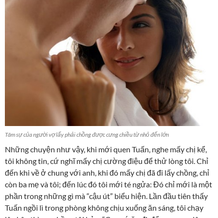
Tâm sự của người vợ lấy phải chồng được cưng chiều từ nhỏ đến lớn
Những chuyện như vậy, khi mới quen Tuấn, nghe mấy chị kể,
tôi không tin, cứ nghĩ mấy chị cường điệu để thử lòng tôi. Chỉ
đến khi về ở chung với anh, khi đó mấy chị đã đi lấy chồng, chỉ
còn ba mẹ và tôi; đến lúc đó tôi mới té ngửa: Đó chỉ mới là một
phần trong những gì mà “cậu út” biểu hiện. Lần đầu tiên thấy
Tuấn ngồi lì trong phòng không chịu xuống ăn sáng, tôi chạy