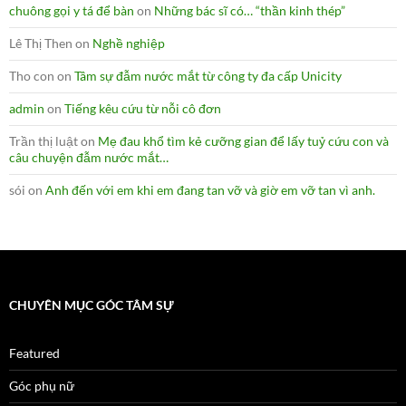
chuông gọi y tá để bàn
on
Những bác sĩ có… “thần kinh thép”
Lê Thị Then
on
Nghề nghiệp
Tho con
on
Tâm sự đẫm nước mắt từ công ty đa cấp Unicity
admin
on
Tiếng kêu cứu từ nỗi cô đơn
Trần thị luật
on
Mẹ đau khổ tìm kẻ cưỡng gian để lấy tuỷ cứu con và
câu chuyện đẫm nước mắt…
sói
on
Anh đến với em khi em đang tan vỡ và giờ em vỡ tan vì anh.
CHUYÊN MỤC GÓC TÂM SỰ
Featured
Góc phụ nữ