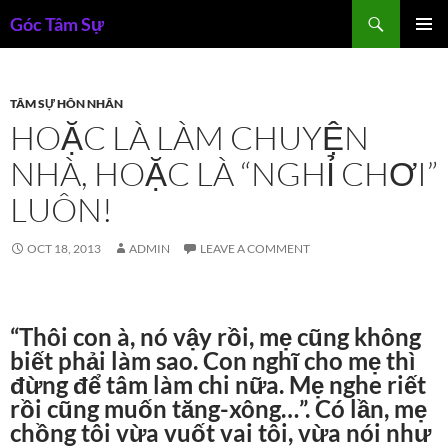
Skip
Search
Góc Tâm Sự
to
PRIMAR
content
MENU
TÂM SỰ HÔN NHÂN
HOẶC LÀ LÀM CHUYỆN
NHÀ, HOẶC LÀ “NGHỈ CHƠI”
LUÔN!
OCT 18, 2013
ADMIN
LEAVE A COMMENT
“Thôi con à, nó vậy rồi, mẹ cũng không
biết phải làm sao. Con nghĩ cho mẹ thì
đừng để tâm làm chi nữa. Mẹ nghe riết
rồi cũng muốn tăng-xông…”. Có lần, mẹ
chồng tôi vừa vuốt vai tôi, vừa nói như