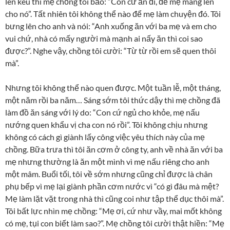
lên kêu thì mẹ chồng tôi bảo: “Con cứ ăn đi, để mẹ mang lên
cho nó”. Tất nhiên tôi không thể nào để mẹ làm chuyện đó. Tôi
bưng lên cho anh và nói: “Anh xuống ăn với ba mẹ và em cho
vui chứ, nhà có mấy người mà mạnh ai nấy ăn thì coi sao
được?”. Nghe vậy, chồng tôi cười: “Từ từ rồi em sẽ quen thôi
mà”.
Nhưng tôi không thể nào quen được. Một tuần lễ, một tháng,
một năm rồi ba năm… Sáng sớm tôi thức dậy thì mẹ chồng đã
làm đồ ăn sáng với lý do: “Con cứ ngủ cho khỏe, mẹ nấu
nướng quen khẩu vị cha con nó rồi”. Tôi không chịu nhưng
không có cách gì giành lấy công việc yêu thích này của mẹ
chồng. Bữa trưa thì tôi ăn cơm ở công ty, anh về nhà ăn với ba
mẹ nhưng thường là ăn một mình vì mẹ nấu riêng cho anh
một mâm. Buổi tối, tôi về sớm nhưng cũng chỉ được là chân
phụ bếp vì mẹ lại giành phần cơm nước vì “có gì đâu mà mệt?
Mẹ làm lặt vặt trong nhà thì cũng coi như tập thể dục thôi mà”.
Tôi bất lực nhìn mẹ chồng: “Mẹ ơi, cứ như vầy, mai mốt không
có mẹ, tụi con biết làm sao?”. Mẹ chồng tôi cười thật hiền: “Mẹ