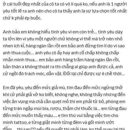
ở cái tuổi đẹp nhất của cô ta có vô lí quá ko, nếu anh là 1 người
yêu tốt lẽ ra anh nên cho cô ta thấy anh là sự lựa chọn tốt nhất
chứ k phải ép buộc.
Anh bảo em không hiểu tình yêu vì em còn trẻ… tình yêu dạy
ta lớn lên vì yêu một người chứ không vì thế mà trở nên nhỏ
nhen ích kỉ, hàng ngàn lần rồi em bảo anh đừng tìm lí do vì sao
anh thua cuộc… anh yêu cô ấy hay anh cố chấp không chấp
nhận mình thua… em bảo anh hàng trăm hàng ngàn lần rồi,
bản thân a không thoát ra thì chẳng ai giúp anh được cả, anh
cứ ngồi đó trách móc, dằn vặt. Đổi lại chỉ được sự ê chề thôi…
Em đã yêu, yêu đến mức giả mù, tim đau đến mức ngừng thở
khi cứ phải giả vờ ko biết, không nghe, không thấy nhưng đến
việc ăn vụng mà chả cần quẹt mỏ thì em phải từ bỏ, phòng em
từng tràn ngập mùi bia, rượu, thậm chí thuốc lá… em từng đau
đến mức muốn thấy máu…. e tìm thú vui bằng việc tìm cho
mình tattoo, e từng giật mình từng đêm và gối mình ướt
đẫm…. thì sao??? nếu đã quyết thì phải làm, ko thể quay lại thì