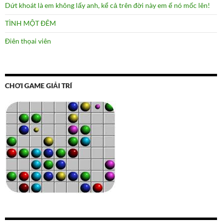
Dứt khoát là em không lấy anh, kể cả trên đời này em ế nó mốc lên!
TÌNH MỘT ĐÊM
Điên thọai viên
CHƠI GAME GIẢI TRÍ