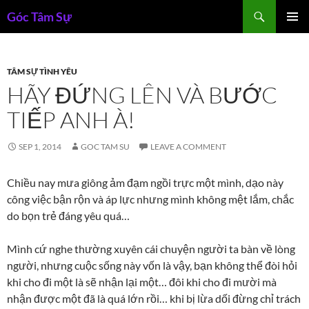
Skip
Search
Góc Tâm Sự
to
PRIMAR
content
MENU
TÂM SỰ TÌNH YÊU
HÃY ĐỨNG LÊN VÀ BƯỚC
TIẾP ANH À!
SEP 1, 2014
GOC TAM SU
LEAVE A COMMENT
Chiều nay mưa giông ảm đạm ngồi trực một mình, dạo này
công việc bận rộn và áp lực nhưng mình không mệt lắm, chắc
do bọn trẻ đáng yêu quá…
Mình cứ nghe thường xuyên cái chuyện người ta bàn về lòng
người, nhưng cuộc sống này vốn là vậy, bạn không thể đòi hỏi
khi cho đi một là sẽ nhận lại một… đôi khi cho đi mười mà
nhận được một đã là quá lớn rồi… khi bị lừa dối đừng chỉ trách