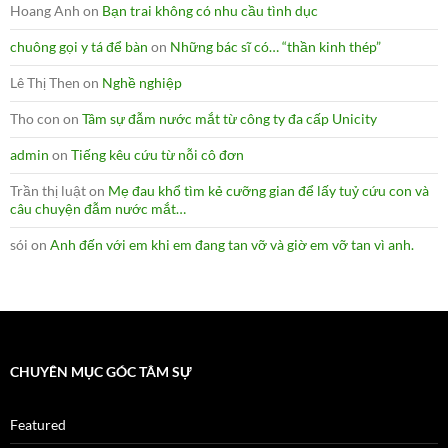
Hoang Anh
on
Bạn trai không có nhu cầu tình dục
chuông gọi y tá để bàn
on
Những bác sĩ có… “thần kinh thép”
Lê Thị Then
on
Nghề nghiệp
Tho con
on
Tâm sự đẫm nước mắt từ công ty đa cấp Unicity
admin
on
Tiếng kêu cứu từ nỗi cô đơn
Trần thị luật
on
Mẹ đau khổ tìm kẻ cưỡng gian để lấy tuỷ cứu con và
câu chuyện đẫm nước mắt…
sói
on
Anh đến với em khi em đang tan vỡ và giờ em vỡ tan vì anh.
CHUYÊN MỤC GÓC TÂM SỰ
Featured