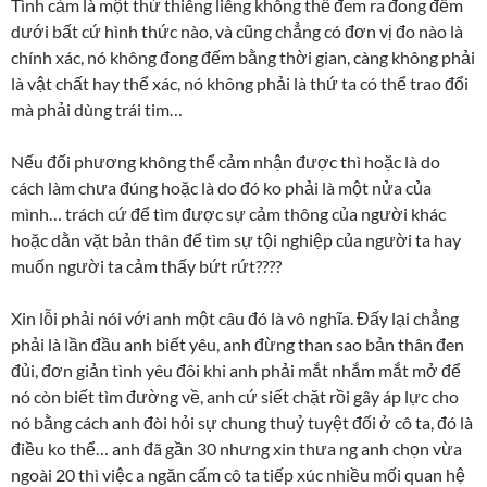
Tình cảm là một thứ thiêng liêng không thể đem ra đong đếm
dưới bất cứ hình thức nào, và cũng chẳng có đơn vị đo nào là
chính xác, nó không đong đếm bằng thời gian, càng không phải
là vật chất hay thể xác, nó không phải là thứ ta có thể trao đổi
mà phải dùng trái tim…
Nếu đối phương không thể cảm nhận được thì hoặc là do
cách làm chưa đúng hoặc là do đó ko phải là một nửa của
mình… trách cứ để tìm được sự cảm thông của người khác
hoặc dằn vặt bản thân để tìm sự tội nghiệp của người ta hay
muốn người ta cảm thấy bứt rứt????
Xin lỗi phải nói với anh một câu đó là vô nghĩa. Đấy lại chẳng
phải là lần đầu anh biết yêu, anh đừng than sao bản thân đen
đủi, đơn giản tình yêu đôi khi anh phải mắt nhắm mắt mở để
nó còn biết tìm đường về, anh cứ siết chặt rồi gây áp lực cho
nó bằng cách anh đòi hỏi sự chung thuỷ tuyệt đối ở cô ta, đó là
điều ko thể… anh đã gần 30 nhưng xin thưa ng anh chọn vừa
ngoài 20 thì việc a ngăn cấm cô ta tiếp xúc nhiều mối quan hệ