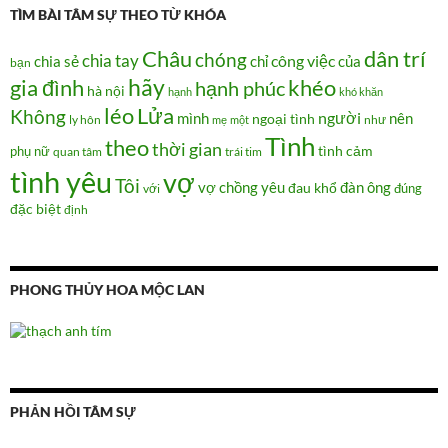
TÌM BÀI TÂM SỰ THEO TỪ KHÓA
Châu
dân trí
chóng
chia tay
chia sẻ
chỉ
công việc
của
bạn
hãy
gia đình
khéo
hạnh phúc
hà nội
hạnh
khó khăn
Lửa
léo
Không
người
mình
nên
ngoại tình
như
ly hôn
mẹ
một
Tình
theo
thời gian
tình cảm
phụ nữ
quan tâm
trái tim
tình yêu
vợ
Tôi
vợ chồng
yêu
đàn ông
đau khổ
đúng
với
đặc biệt
định
PHONG THỦY HOA MỘC LAN
PHẢN HỒI TÂM SỰ