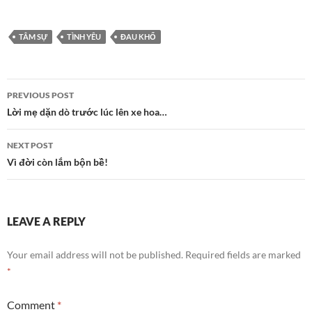
TÂM SỰ
TÌNH YÊU
ĐAU KHỔ
Post
PREVIOUS POST
navigation
Lời mẹ dặn dò trước lúc lên xe hoa…
NEXT POST
Vì đời còn lắm bộn bề!
LEAVE A REPLY
Your email address will not be published.
Required fields are marked
*
Comment
*