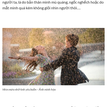
người ta, là do bản thân mình mù quáng, ngốc nghếch hoặc do
mắt mình quá kém không giỏi nhìn người thôi….
Nhìn mưa nhớ tình yêu buồn – Ảnh minh họa