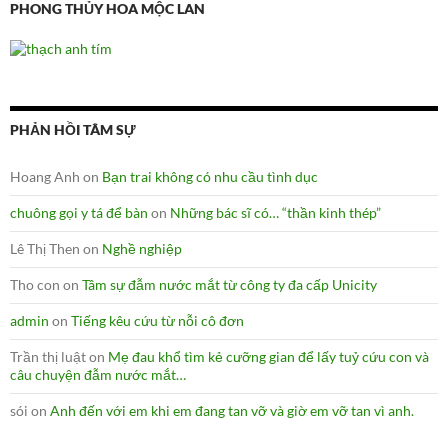
PHONG THỦY HOA MỘC LAN
PHẢN HỒI TÂM SỰ
Hoang Anh
on
Bạn trai không có nhu cầu tình dục
chuông gọi y tá để bàn
on
Những bác sĩ có… “thần kinh thép”
Lê Thị Then
on
Nghề nghiệp
Tho con
on
Tâm sự đẫm nước mắt từ công ty đa cấp Unicity
admin
on
Tiếng kêu cứu từ nỗi cô đơn
Trần thị luật
on
Mẹ đau khổ tìm kẻ cưỡng gian để lấy tuỷ cứu con và
câu chuyện đẫm nước mắt…
sói
on
Anh đến với em khi em đang tan vỡ và giờ em vỡ tan vì anh.