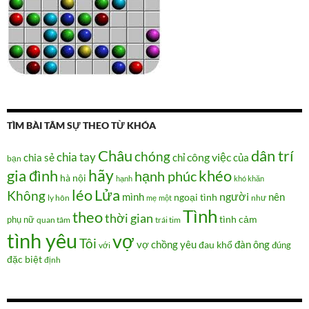
TÌM BÀI TÂM SỰ THEO TỪ KHÓA
Châu
dân trí
chóng
chia tay
chia sẻ
chỉ
công việc
của
bạn
hãy
gia đình
khéo
hạnh phúc
hà nội
hạnh
khó khăn
Lửa
léo
Không
người
mình
nên
ngoại tình
như
ly hôn
mẹ
một
Tình
theo
thời gian
tình cảm
phụ nữ
quan tâm
trái tim
tình yêu
vợ
Tôi
vợ chồng
yêu
đàn ông
đau khổ
đúng
với
đặc biệt
định