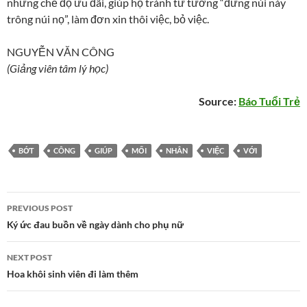
những chế độ ưu đãi, giúp họ tránh tư tưởng “đứng núi này
trông núi nọ”, làm đơn xin thôi việc, bỏ việc.
NGUYỄN VĂN CÔNG
(Giảng viên tâm lý học)
Source:
Báo Tuổi Trẻ
BỚT
CÔNG
GIÚP
MỐI
NHÂN
VIỆC
VỚI
Post
PREVIOUS POST
navigation
Ký ức đau buồn về ngày dành cho phụ nữ
NEXT POST
Hoa khôi sinh viên đi làm thêm