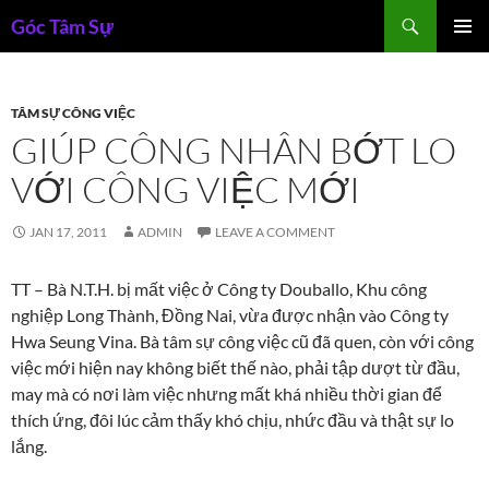
Skip
Search
Góc Tâm Sự
to
PRIMAR
content
MENU
TÂM SỰ CÔNG VIỆC
GIÚP CÔNG NHÂN BỚT LO
VỚI CÔNG VIỆC MỚI
JAN 17, 2011
ADMIN
LEAVE A COMMENT
TT – Bà N.T.H. bị mất việc ở Công ty Douballo, Khu công
nghiệp Long Thành, Đồng Nai, vừa được nhận vào Công ty
Hwa Seung Vina. Bà tâm sự công việc cũ đã quen, còn với công
việc mới hiện nay không biết thế nào, phải tập dượt từ đầu,
may mà có nơi làm việc nhưng mất khá nhiều thời gian để
thích ứng, đôi lúc cảm thấy khó chịu, nhức đầu và thật sự lo
lắng.