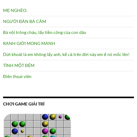
MẸ NGHÈO.
NGƯỜI ĐÀN BÀ CÂM
Bà nội trông cháu, lấy tiền công của con dâu
RANH GIỚI MONG MANH
Dứt khoát là em không lấy anh, kể cả trên đời này em ế nó mốc lên!
TÌNH MỘT ĐÊM
Điên thọai viên
CHƠI GAME GIẢI TRÍ