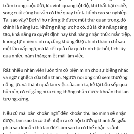
trầm trong cuộc đời, lúc vinh quang tột độ, khi thất bại ê chề,
song cuối cùng họ vẫn có thể quay trở lại đỉnh cao sự nghiệp.
Tại sao vậy? Bởi vì họ nắm giữ được một thứ quan trọng, đó
chính là năng lực. Những năng lực họ có, dù là khả năng sáng
tạo, khả năng ra quyết định hay khả năng nhận thức mẫn tiệp,
không tự nhiên sinh ra, cũng không được hình thành chỉ sau
một lần vấp ngã, mà là kết quả của quá trình học hỏi, tích lũy
qua nhiều năm tháng miệt mài làm việc.
Rất nhiều nhân viên luôn tìm cớ biện minh cho sự biếng nhác
và ngờ nghệch của bản thân. Người nói ông chủ xem thường
năng lực và thành quả làm việc của anh ta, kẻ lại bảo sếp quá
bủn xỉn, có cố gắng nữa cũng không nhận được khoản thù lao
tương xứng.
Nếu cứ mãi băn khoăn nghĩ đến khoản thù lao mình sẽ nhận
được, làm sao ta có thể nhận ra cơ hội trưởng thành ẩn giấu
phía sau khoản thù lao đó? Làm sao ta có thể nhận ra ảnh