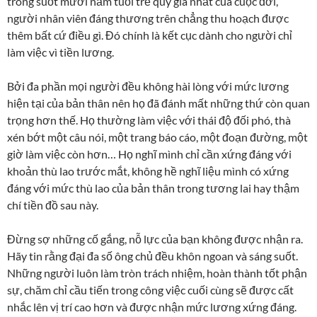
trong suốt mười năm tuổi trẻ quý giá nhất của cuộc đời,
người nhân viên đáng thương trên chẳng thu hoạch được
thêm bất cứ điều gì. Đó chính là kết cục dành cho người chỉ
làm việc vì tiền lương.
Bởi đa phần mọi người đều không hài lòng với mức lương
hiện tại của bản thân nên họ đã đánh mất những thứ còn quan
trọng hơn thế. Họ thường làm việc với thái độ đối phó, thà
xén bớt một câu nói, một trang báo cáo, một đoạn đường, một
giờ làm việc còn hơn… Họ nghĩ mình chỉ cần xứng đáng với
khoản thù lao trước mắt, không hề nghĩ liệu mình có xứng
đáng với mức thù lao của bản thân trong tương lai hay thậm
chí tiền đồ sau này.
Đừng sợ những cố gắng, nỗ lực của bạn không được nhận ra.
Hãy tin rằng đại đa số ông chủ đều khôn ngoan và sáng suốt.
Những người luôn làm tròn trách nhiệm, hoàn thành tốt phận
sự, chăm chỉ cầu tiến trong công việc cuối cùng sẽ được cất
nhắc lên vị trí cao hơn và được nhận mức lương xứng đáng.