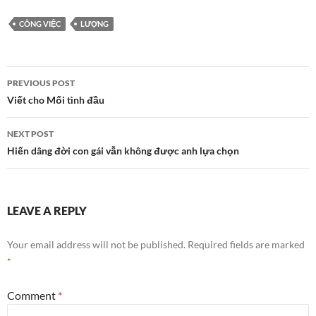
CÔNG VIỆC
LƯỢNG
Post
PREVIOUS POST
navigation
Viết cho Mối tình đầu
NEXT POST
Hiến dâng đời con gái vẫn không được anh lựa chọn
LEAVE A REPLY
Your email address will not be published.
Required fields are marked
*
Comment
*