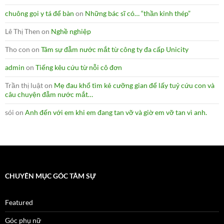
chuông gọi y tá để bàn
on
Những bác sĩ có… “thần kinh thép”
Lê Thị Then
on
Nghề nghiệp
Tho con
on
Tâm sự đẫm nước mắt từ công ty đa cấp Unicity
admin
on
Tiếng kêu cứu từ nỗi cô đơn
Trần thị luật
on
Mẹ đau khổ tìm kẻ cưỡng gian để lấy tuỷ cứu con và
câu chuyện đẫm nước mắt…
sói
on
Anh đến với em khi em đang tan vỡ và giờ em vỡ tan vì anh.
CHUYÊN MỤC GÓC TÂM SỰ
Featured
Góc phụ nữ