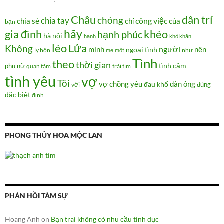
Châu
dân trí
chóng
chia tay
chia sẻ
chỉ
công việc
của
bạn
hãy
gia đình
khéo
hạnh phúc
hà nội
hạnh
khó khăn
Lửa
léo
Không
người
mình
nên
ngoại tình
như
ly hôn
mẹ
một
Tình
theo
thời gian
tình cảm
phụ nữ
quan tâm
trái tim
tình yêu
vợ
Tôi
vợ chồng
yêu
đàn ông
đau khổ
đúng
với
đặc biệt
định
PHONG THỦY HOA MỘC LAN
PHẢN HỒI TÂM SỰ
Hoang Anh
on
Bạn trai không có nhu cầu tình dục