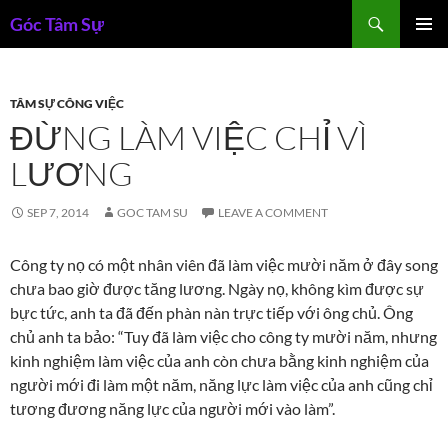
Skip
Search
Góc Tâm Sự
to
PRIMAR
content
MENU
TÂM SỰ CÔNG VIỆC
ĐỪNG LÀM VIỆC CHỈ VÌ
LƯƠNG
SEP 7, 2014
GOC TAM SU
LEAVE A COMMENT
Công ty nọ có một nhân viên đã làm việc mười năm ở đây song
chưa bao giờ được tăng lương. Ngày nọ, không kìm được sự
bực tức, anh ta
đã đến phàn nàn trực tiếp với ông chủ. Ông
chủ anh ta bảo: “Tuy đã làm việc cho công ty mười năm, nhưng
kinh nghiệm làm việc của anh còn chưa bằng kinh nghiệm của
người mới đi làm một năm, năng lực làm việc của anh cũng chỉ
tương đương năng lực của người mới vào làm”.