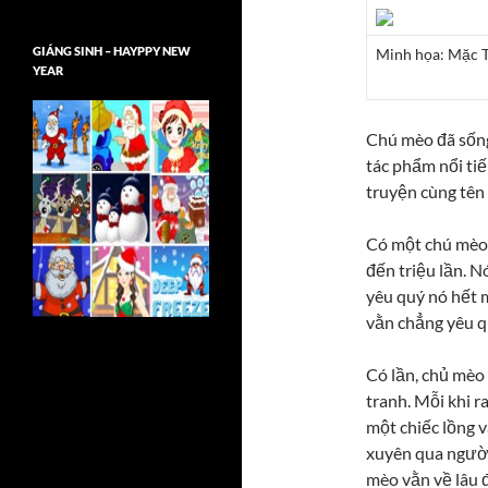
GIÁNG SINH – HAYPPY NEW
Minh họa: Mặc 
YEAR
Chú mèo đã sốn
tác phẩm nổi ti
truyện cùng tên 
Có một chú mèo 
đến triệu lần. 
yêu quý nó hết 
vằn chẳng yêu qu
Có lần, chủ mèo
tranh. Mỗi khi ra
một chiếc lồng v
xuyên qua người.
mèo vằn về lâu 