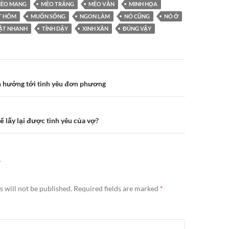
ÈO MANG
MÈO TRẮNG
MÈO VẰN
MINH HỌA
T HÔM
MUỐN SỐNG
NGON LÀM
NÓ CŨNG
NÓ Ở
ẬT NHANH
TỈNH DẬY
XINH XẮN
ĐÚNG VẬY
n
ẫn hướng tới tình yêu đơn phương
để lấy lại được tình yêu của vợ?
Y
 will not be published.
Required fields are marked
*