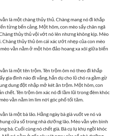
o vằn là một chàng thủy thủ. Chàng mang nó đi khắp
đến từng bến cảng. Một hôm, con mèo sẩy chân ngã
Chàng thủy thủ vội vớt nó lên nhưng không kịp. Mèo
́i. Chàng thủy thủ ôm cái xác ướt nhẹp của con mèo
a mèo vằn nằm ở một hòn đảo hoang xa xôi giữa biển
o vằn là một tên trộm. Tên trộm ôm nó theo đi khắp
y gia đình nào đi vắng, hắn dụ cho lũ chó ra gầm gừ
̀i ung dung đột nhập mở két ăn trộm. Một hôm, con
cắn chết. Tên trộm ôm xác nó đi lầm lũi trong đêm khóc
 mèo vằn nằm im lìm nơi góc phố tối tăm.
vằn là một bà lão. Hằng ngày bà già vuốt ve nó và
ung cửa sổ trong nhà dưỡng lão. Mèo vằn yên bình
g bà. Cuối cùng nó chết già. Bà cụ lụ khụ ngồi khóc
 Mộ nó nằm ở gốc cây sát ngay cửa sổ nhà dưỡng