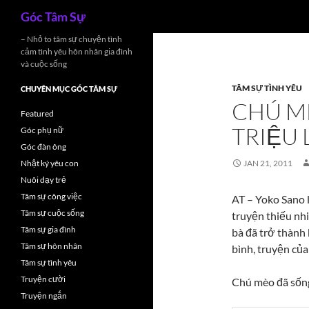
Search
Góc Tâm Sự
Skip
– Nhỏ to tâm sự chuyện tình
cảm tình yêu hôn nhân gia đình
to
và cuộc sống
content
TÂM SỰ TÌNH YÊU
CHUYÊN MỤC GÓC TÂM SỰ
CHÚ M
Featured
TRIỆU 
Góc phụ nữ
Góc đàn ông
Nhật ký yêu con
JAN 21, 2011
Nuôi dạy trẻ
Tâm sự công việc
AT – Yoko Sano la
Tâm sự cuộc sống
truyện thiếu nhi
Tâm sự gia đình
bà đã trở thàn
Tâm sự hôn nhân
bình, truyện của
Tâm sự tình yêu
Truyện cười
Chú mèo đã sống
Truyện ngắn