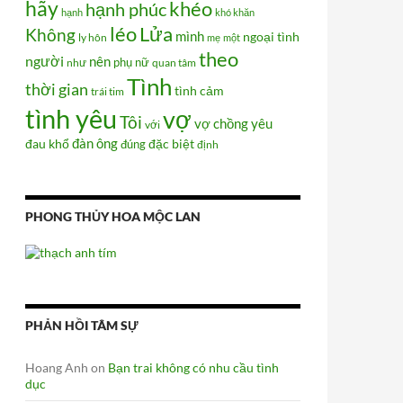
hãy
khéo
hạnh phúc
hạnh
khó khăn
Lửa
léo
Không
mình
ngoại tình
ly hôn
mẹ
một
theo
người
nên
phụ nữ
như
quan tâm
Tình
thời gian
tình cảm
trái tim
tình yêu
vợ
Tôi
vợ chồng
yêu
với
đàn ông
đau khổ
đúng
đặc biệt
định
PHONG THỦY HOA MỘC LAN
PHẢN HỒI TÂM SỰ
Hoang Anh
on
Bạn trai không có nhu cầu tình
dục