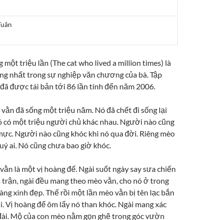
Tuân
g một triệu lần (The cat who lived a million times) là
ếng nhất trong sự nghiệp văn chương của bà. Tập
đã được tái bản tới 86 lần tính đến năm 2006.
vằn đã sống một triệu năm. Nó đã chết đi sống lại
Nó có một triệu người chủ khác nhau. Người nào cũng
mực. Người nào cũng khóc khi nó qua đời. Riêng mèo
ý ai. Nó cũng chưa bao giờ khóc.
 vằn là một vị hoàng đế. Ngài suốt ngày say sưa chiến
 trận, ngài đều mang theo mèo vằn, cho nó ở trong
àng xinh đẹp. Thế rồi một lần mèo vằn bị tên lạc bắn
 Vị hoàng đế ôm lấy nó than khóc. Ngài mang xác
đài. Mộ của con mèo nằm gọn ghẽ trong góc vườn