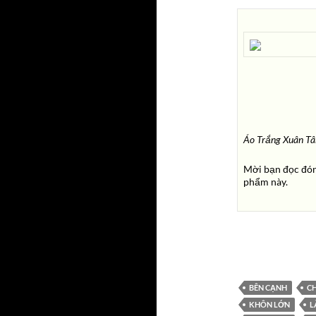
Áo Trắng
Xuân T
Mời bạn đọc đón
phẩm này.
BÊN CẠNH
CH
KHÔN LỚN
L