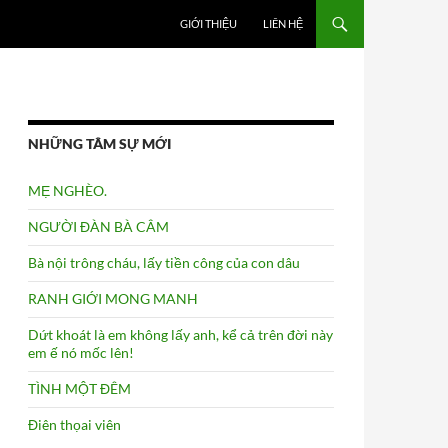
GIỚI THIỆU
LIÊN HỆ
NHỮNG TÂM SỰ MỚI
MẸ NGHÈO.
NGƯỜI ĐÀN BÀ CÂM
Bà nội trông cháu, lấy tiền công của con dâu
RANH GIỚI MONG MANH
Dứt khoát là em không lấy anh, kể cả trên đời này
em ế nó mốc lên!
TÌNH MỘT ĐÊM
Điên thọai viên