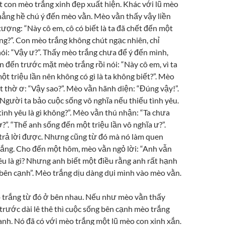
 con mèo trắng xinh đẹp xuất hiện. Khác với lũ mèo
hẳng hề chú ý đến mèo vằn. Mèo vằn thấy vậy liền
tượng: “Này cô em, cô có biết là ta đã chết đến một
hông?”. Con mèo trắng không chút ngạc nhiên, chỉ
ói: “Vậy ư?”. Thấy mèo trắng chưa để ý đến mình,
đến trước mặt mèo trắng rồi nói: “Này cô em, vì ta
̣t triệu lần nên không có gì là ta không biết?”. Mèo
 thờ ơ: “Vậy sao?”. Mèo vằn hãnh diện: “Đúng vậy!”.
“Người ta bảo cuộc sống vô nghĩa nếu thiếu tình yêu.
 tình yêu là gì không?”. Mèo vằn thú nhận: “Ta chưa
?”. “Thế anh sống đến một triệu lần vô nghĩa ư?”.
rả lời được. Nhưng cũng từ đó mà nó làm quen
ắng. Cho đến một hôm, mèo vằn ngỏ lời: “Anh vẫn
êu là gì? Nhưng anh biết một điều rằng anh rất hạnh
bên cạnh”. Mèo trắng dịu dàng dụi mình vào mèo vằn.
 trắng từ đó ở bên nhau. Nếu như mèo vằn thấy
trước dài lê thê thì cuộc sống bên cạnh mèo trắng
nh. Nó đã có với mèo trắng một lũ mèo con xinh xắn.