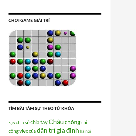
CHƠI GAME GIẢI TRÍ
TÌM BÀI TÂM SỰ THEO TỪ KHÓA
Châu
chóng
chia tay
chia sẻ
chỉ
bạn
dân trí
gia đình
công việc
của
hà nội