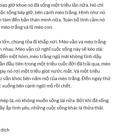
o giờ khoe nó đã sống một triệu lần nữa. Nó chỉ
̣c sống bây giờ, bên cạnh mèo trắng. Hình như nó
tâm đến bản thân mình nữa. Toàn bộ tình cảm nó
 mèo trắng và lũ mèo con.
lớn, chúng tỏa đi khắp nơi. Mèo vằn và mèo trắng
n nhau. Mèo vằn cứ nghĩ cuộc sống này sẽ kéo dài
đến một hôm, mèo trắng ngủ mãi không tỉnh dậy.
ần đầu tiên trong một triệu cuộc đời đã trải qua, mèo
ày nó rơi một triệu giọt nước mắt. Và một triệu
̀o vằn khóc bên nấm mộ của mèo trắng. Đến ngày thứ
̣c xuống bên cạnh ngôi mộ rồi chết.
hép lạ, nó không muốn sống lại nữa. Bởi khi đã sống
̀y ắp tình yêu, những cuộc sống khác là thừa thãi.
dịch