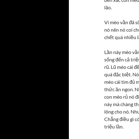
lão.
Vì mèo vằn đã s
nó nên nó coi c
chết quá nhiều l
Lần này mèo vằn
sống đến cả tri
rũ. Lũ mèo cái 
quá đặc biệt. N
mèo cái tìm đủ
thức ăn ngon. N
con mèo rủ nó đ
này mà chàng th
lông cho nó. Nhưn
Chẳng điều gì co
triệu lần.