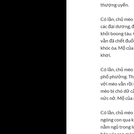
thượng uyển.
Có lần, chủ mè
các đại dương, 
khỏi boong tàu. 
vằn đã chết đuô
khóc òa. Mộ củ
khơi.
Có lần, chủ mè
phố phường. Thấ
với mèo vằn rô
mèo bị chó dữ 
nức nở. Mộ của
Có lần, chủ mèo 
ngóng con qua kh
nằm ngủ trong lòn
bên xác con mèo.