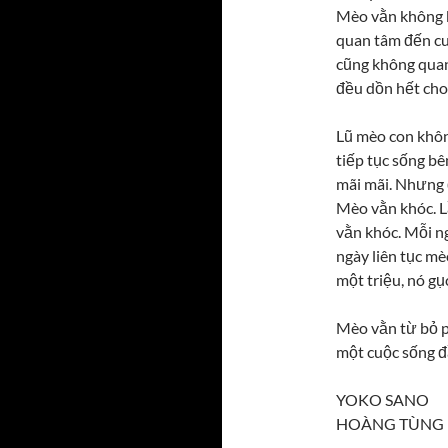
Mèo vằn không ba
quan tâm đến cuô
cũng không quan 
đều dồn hết cho
Lũ mèo con khôn 
tiếp tục sống bê
mãi mãi. Nhưng 
Mèo vằn khóc. L
vằn khóc. Mỗi ng
ngày liên tục me
một triệu, nó gu
Mèo vằn từ bỏ p
một cuộc sống đâ
YOKO SANO
HOÀNG TÙNG 