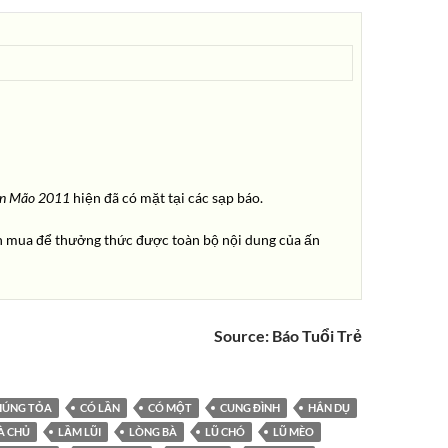
ân Mão
2011
hiện đã có mặt tại các sạp báo.
 mua để thưởng thức được toàn bộ nội dung của ấn
Source:
Báo Tuổi Trẻ
ÚNG TỎA
CÓ LẦN
CÓ MỘT
CUNG ĐÌNH
HẮN DỤ
À CHỦ
LẦM LŨI
LÒNG BÀ
LŨ CHÓ
LŨ MÈO