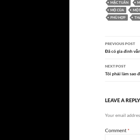
MẶC TUÂN
M
MỘ CỦA
MỘ
PHÙ HỢP
TH
Post
PREVIOUS POST
navigatio
Đã có gia đình v
NEXT POST
Tôi phải làm sao 
LEAVE A REPL
Your email address
Comment
*