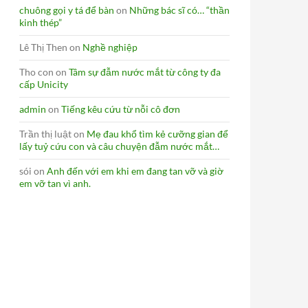
chuông gọi y tá để bàn
on
Những bác sĩ có… “thần
kinh thép”
Lê Thị Then
on
Nghề nghiệp
Tho con
on
Tâm sự đẫm nước mắt từ công ty đa
cấp Unicity
admin
on
Tiếng kêu cứu từ nỗi cô đơn
Trần thị luật
on
Mẹ đau khổ tìm kẻ cưỡng gian để
lấy tuỷ cứu con và câu chuyện đẫm nước mắt…
sói
on
Anh đến với em khi em đang tan vỡ và giờ
em vỡ tan vì anh.