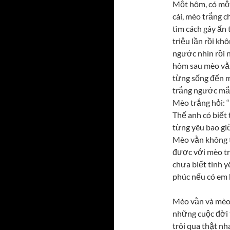
Một hôm, có một
cái, mèo trắng c
tìm cách gây ấn 
triệu lần rồi k
ngước nhìn rồi n
hôm sau mèo vằn 
từng sống đến mô
trắng ngước mắt
Mèo trắng hỏi: 
Thế anh có biết
từng yêu bao giờ
Mèo vằn không t
được với mèo tr
chưa biết tình y
phúc nếu có em 
Mèo vằn và mèo
những cuộc đời 
trôi qua thật nha