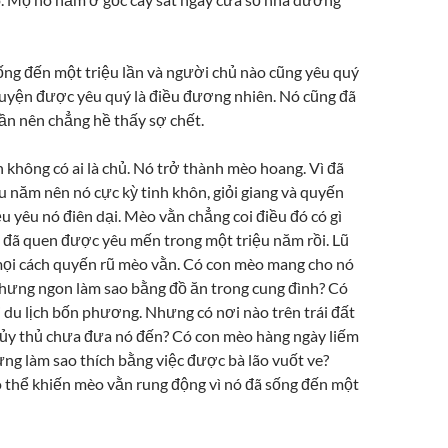
ống đến một triệu lần và người chủ nào cũng yêu quý
huyện được yêu quý là điều đương nhiên. Nó cũng đã
ần nên chẳng hề thấy sợ chết.
 không có ai là chủ. Nó trở thành mèo hoang. Vì đã
ệu năm nên nó cực kỳ tinh khôn, giỏi giang và quyến
đều yêu nó điên dại. Mèo vằn chẳng coi điều đó có gì
ó đã quen được yêu mến trong một triệu năm rồi. Lũ
 mọi cách quyến rũ mèo vằn. Có con mèo mang cho nó
hưng ngon làm sao bằng đồ ăn trong cung đình? Có
i du lịch bốn phương. Nhưng có nơi nào trên trái đất
ủy thủ chưa đưa nó đến? Có con mèo hàng ngày liếm
g làm sao thích bằng việc được bà lão vuốt ve?
́ thể khiến mèo vằn rung động vì nó đã sống đến một