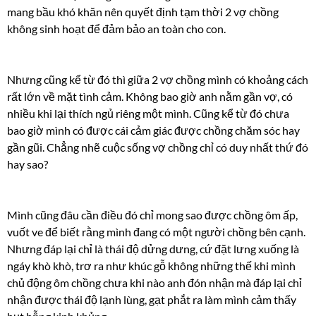
mang bầu khó khăn nên quyết định tạm thời 2 vợ chồng
không sinh hoạt để đảm bảo an toàn cho con.
Nhưng cũng kể từ đó thì giữa 2 vợ chồng mình có khoảng cách
rất lớn về mặt tình cảm. Không bao giờ anh nằm gần vợ, có
nhiều khi lại thích ngủ riêng một mình. Cũng kể từ đó chưa
bao giờ mình có được cái cảm giác được chồng chăm sóc hay
gần gũi. Chẳng nhẽ cuộc sống vợ chồng chỉ có duy nhất thứ đó
hay sao?
Mình cũng đâu cần điều đó chỉ mong sao được chồng ôm ấp,
vuốt ve để biết rằng mình đang có một người chồng bên cạnh.
Nhưng đáp lại chỉ là thái độ dửng dưng, cứ đặt lưng xuống là
ngáy khò khò, trơ ra như khúc gỗ không những thế khi mình
chủ động ôm chồng chưa khi nào anh đón nhận mà đáp lại chỉ
nhận được thái độ lạnh lùng, gạt phắt ra làm mình cảm thấy