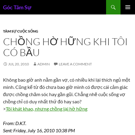
Skip
Search
Góc Tâm Sự
to
PRIMAR
content
MENU
TÂM SỰ CUỘC SỐNG
CHỒNG HỜ HỮNG KHI TÔI
CÓ BẦU
JUL 20, 2010
ADMIN
LEAVE A COMMENT
Không bao giờ anh nằm gần vợ, có nhiều khi lại thích ngủ một
mình. Cũng kể từ đó chưa bao giờ mình có được cái cảm giác
được chồng chăm sóc hay gần gũi. Chẳng nhẽ cuộc sống vợ
chồng chỉ có duy nhất thứ đó hay sao?
>
Tôi khát khao, nhưng chồng lại hờ hững
From: D.K.T.
Sent: Friday, July 16, 2010 10:38 PM