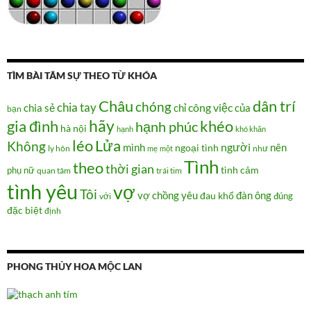
TÌM BÀI TÂM SỰ THEO TỪ KHÓA
Châu
dân trí
chóng
chia tay
chia sẻ
chỉ
công việc
của
bạn
hãy
gia đình
khéo
hạnh phúc
hà nội
hạnh
khó khăn
Lửa
léo
Không
người
mình
nên
ngoại tình
như
ly hôn
mẹ
một
Tình
theo
thời gian
tình cảm
phụ nữ
quan tâm
trái tim
tình yêu
vợ
Tôi
vợ chồng
yêu
đàn ông
đau khổ
đúng
với
đặc biệt
định
PHONG THỦY HOA MỘC LAN