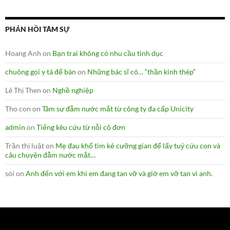
PHẢN HỒI TÂM SỰ
Hoang Anh
on
Bạn trai không có nhu cầu tình dục
chuông gọi y tá để bàn
on
Những bác sĩ có… “thần kinh thép”
Lê Thị Then
on
Nghề nghiệp
Tho con
on
Tâm sự đẫm nước mắt từ công ty đa cấp Unicity
admin
on
Tiếng kêu cứu từ nỗi cô đơn
Trần thị luật
on
Mẹ đau khổ tìm kẻ cưỡng gian để lấy tuỷ cứu con và
câu chuyện đẫm nước mắt…
sói
on
Anh đến với em khi em đang tan vỡ và giờ em vỡ tan vì anh.