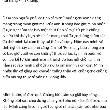
hụt hẫng kinh khủng.
Đã là con người phải có tình cảm chứ huống chi mình đang
mang trong mình giọt máu của anh. Không bao giờ mình nhận
được sự chăm sóc hay một chút tình cảm gì từ phía chồng.
Nhiều khi thấy bạn bè kể lúc mang thai được chồng chăm sóc
đủ thứ mình lại cảm thấy tủi thân vô cùng. Hôm nay mình vô
tình nghe thấy chị bạn cùng làm hỏi “Em mang bầu chồng em
có bao giờ vuốt ve con không”, thực sự lúc ấy mình buồn vô
cùng vì kể từ khi mình mang thai chưa bao giờ chồng mình
nằm sát vào mình chứ đừng nói là ôm mình và ôm con. Mình
nhiều lần cố gắng nói chuyện thẳng thắn với chồng cho chồng
hiểu nhưng thực tế vẫn đâu đóng đấy.
Mình buồn, cô đơn quá. Chẳng biết tâm sự giãi bày cùng ai.
Không biết sức chịu đựng của người phụ nữ kéo dài được bao
lâu. Mình cũng là con người cũng có nhu cầu cảm xúc như bao