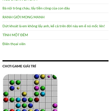
Bà nội trông cháu, lấy tiền công của con dâu
RANH GIỚI MONG MANH
Dứt khoát là em không lấy anh, kể cả trên đời này em ế nó mốc lên!
TÌNH MỘT ĐÊM
Điên thọai viên
CHƠI GAME GIẢI TRÍ