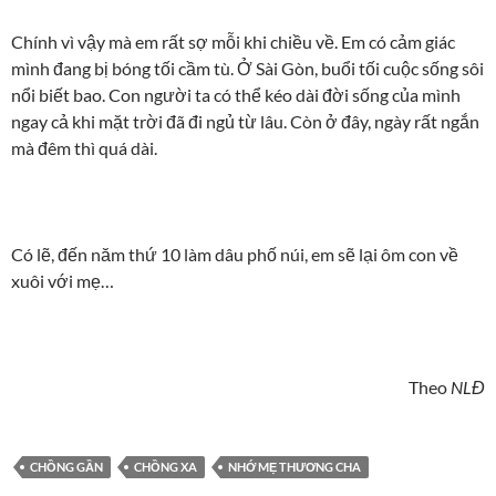
Chính vì vậy mà em rất sợ mỗi khi chiều về. Em có cảm giác
mình đang bị bóng tối cầm tù. Ở Sài Gòn, buổi tối cuộc sống sôi
nổi biết bao. Con người ta có thể kéo dài đời sống của mình
ngay cả khi mặt trời đã đi ngủ từ lâu. Còn ở đây, ngày rất ngắn
mà đêm thì quá dài.
Có lẽ, đến năm thứ 10 làm dâu phố núi, em sẽ lại ôm con về
xuôi với mẹ…
Theo
NLĐ
CHỒNG GẦN
CHỒNG XA
NHỚ MẸ THƯƠNG CHA