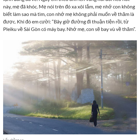
này, mẹ đã khóc. Mẹ nói trên đó xa xôi lắm, mẹ nhớ con không
biết làm sao mà tìm, con nhớ mẹ không phải muốn về thăm là
được. Khi đó em cười: “Bây giờ đường đi thuận tiện rồi, từ
Pleiku về Sài Gòn có máy bay. Nhớ mẹ, con sẽ bay vù về thăm”.
Lấy chồng xa