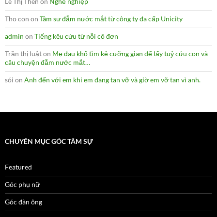
Lê Thị Then
on
Nghề nghiệp
Tho con
on
Tâm sự đẫm nước mắt từ công ty đa cấp Unicity
admin
on
Tiếng kêu cứu từ nỗi cô đơn
Trần thị luật
on
Mẹ đau khổ tìm kẻ cưỡng gian để lấy tuỷ cứu con và
câu chuyện đẫm nước mắt…
sói
on
Anh đến với em khi em đang tan vỡ và giờ em vỡ tan vì anh.
CHUYÊN MỤC GÓC TÂM SỰ
Featured
Góc phụ nữ
Góc đàn ông