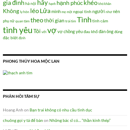
hãy
gia đình
khéo
hạnh phúc
hà nội
hạnh
khó khăn
Lửa
léo
Không
người
mình
nên
ngoại tình
như
ly hôn
mẹ
một
Tình
theo
thời gian
tình cảm
phụ nữ
quan tâm
trái tim
tình yêu
vợ
Tôi
vợ chồng
yêu
đàn ông
đau khổ
đúng
với
đặc biệt
định
PHONG THỦY HOA MỘC LAN
PHẢN HỒI TÂM SỰ
Hoang Anh
on
Bạn trai không có nhu cầu tình dục
chuông gọi y tá để bàn
on
Những bác sĩ có… “thần kinh thép”