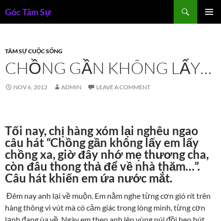
Skip
Search
Góc Tâm Sự
to
PRIMAR
content
MENU
TÂM SỰ CUỘC SỐNG
CHỒNG GẦN KHÔNG LẤY…
NOV 6, 2012
ADMIN
LEAVE A COMMENT
Tối nay, chị hàng xóm lại nghêu ngao
câu hát “Chồng gần không lấy em lấy
chồng xa, giờ đây nhớ mẹ thương cha,
còn đâu thong thả để về nhà thăm…”.
Câu hát khiến em ứa nước mắt.
Đêm nay anh lại về muộn. Em nằm nghe từng cơn gió rít trên
hàng thông vi vút mà có cảm giác trong lòng mình, từng cơn
lạnh đang ùa về. Ngày em theo anh lên vùng núi đồi heo hút