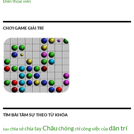
Điên thọai viên
CHƠI GAME GIẢI TRÍ
TÌM BÀI TÂM SỰ THEO TỪ KHÓA
Châu
dân trí
chóng
chia tay
chia sẻ
chỉ
công việc
của
bạn