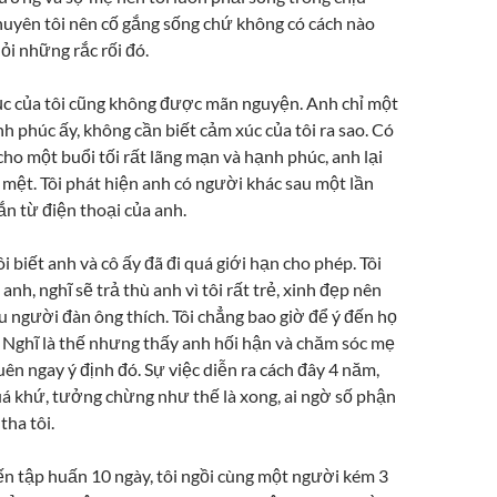
huyên tôi nên cố gắng sống chứ không có cách nào
hỏi những rắc rối đó.
ục của tôi cũng không được mãn nguyện. Anh chỉ một
 phúc ấy, không cần biết cảm xúc của tôi ra sao. Có
 cho một buổi tối rất lãng mạn và hạnh phúc, anh lại
o mệt. Tôi phát hiện anh có người khác sau một lần
n từ điện thoại của anh.
i biết anh và cô ấy đã đi quá giới hạn cho phép. Tôi
anh, nghĩ sẽ trả thù anh vì tôi rất trẻ, xinh đẹp nên
u người đàn ông thích. Tôi chẳng bao giờ để ý đến họ
. Nghĩ là thế nhưng thấy anh hối hận và chăm sóc mẹ
quên ngay ý định đó. Sự việc diễn ra cách đây 4 năm,
uá khứ, tưởng chừng như thế là xong, ai ngờ số phận
tha tôi.
n tập huấn 10 ngày, tôi ngồi cùng một người kém 3