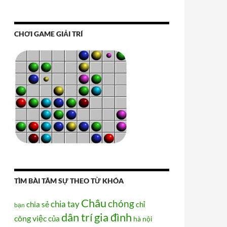
CHƠI GAME GIẢI TRÍ
TÌM BÀI TÂM SỰ THEO TỪ KHÓA
Châu
chóng
chia tay
chia sẻ
chỉ
bạn
dân trí
gia đình
công việc
của
hà nội