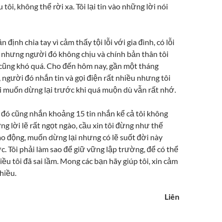
tôi, không thể rời xa. Tôi lại tin vào những lời nói
n định chia tay vì cảm thấy tội lỗi với gia đình, có lỗi
, nhưng người đó không chịu và chính bản thân tôi
a cũng khó quá. Cho đến hôm nay, gần một tháng
 người đó nhắn tin và gọi điện rất nhiều nhưng tôi
ôi muốn dừng lại trước khi quá muộn dù vẫn rất nhớ.
đó cũng nhắn khoảng 15 tin nhắn kể cả tôi không
ng lời lẽ rất ngọt ngào, cầu xin tôi đừng như thế
ao động, muốn dừng lại nhưng có lẽ suốt đời này
. Tôi phải làm sao để giữ vững lập trường, để có thể
ều tôi đã sai lầm. Mong các bạn hãy giúp tôi, xin cảm
hiều.
Liên