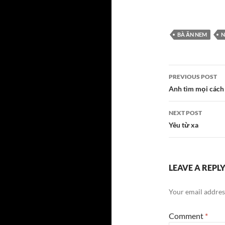
BÀ ĂN NEM
N
Post
PREVIOUS POST
navigatio
Anh tìm mọi cách
NEXT POST
Yêu từ xa
LEAVE A REPL
Your email address
Comment
*