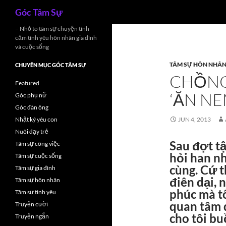
Search
Góc Tâm Sự
Skip
– Nhỏ to tâm sự chuyện tình
cảm tình yêu hôn nhân gia đình
to
và cuộc sống
content
TÂM SỰ HÔN NHÂ
CHUYÊN MỤC GÓC TÂM SỰ
CHỒNG 
Featured
‘ĂN NE
Góc phụ nữ
Góc đàn ông
Nhật ký yêu con
JUN 4, 2013
Nuôi dạy trẻ
Sau đợt tậ
Tâm sự công việc
hỏi han nh
Tâm sự cuộc sống
cùng. Cứ t
Tâm sự gia đình
điên dại, 
Tâm sự hôn nhân
phúc mà t
Tâm sự tình yêu
quan tâm 
Truyện cười
cho tôi bu
Truyện ngắn