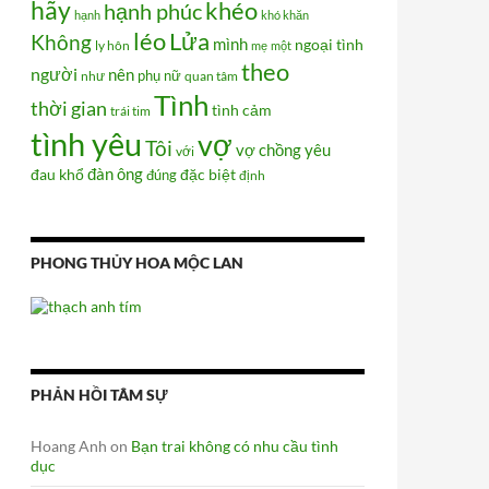
hãy
khéo
hạnh phúc
hạnh
khó khăn
Lửa
léo
Không
mình
ngoại tình
ly hôn
mẹ
một
theo
người
nên
phụ nữ
như
quan tâm
Tình
thời gian
tình cảm
trái tim
tình yêu
vợ
Tôi
vợ chồng
yêu
với
đàn ông
đau khổ
đúng
đặc biệt
định
PHONG THỦY HOA MỘC LAN
PHẢN HỒI TÂM SỰ
Hoang Anh
on
Bạn trai không có nhu cầu tình
dục