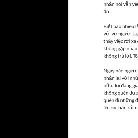
nhắn nói vẫn yêu 
đó.
Biết bao nhiêu lầ
với vợ người ta
thấy việc rời x
không gặp nhau,
không trả lời. T
Ngày nào người 
nhắn lại với nhữ
nữa. Tôi đang gi
không quên được
quên đi những đi
ơn các bạn rất n