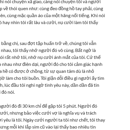
chỉ nói chuyện xã giao, càng nói chuyện tôi và người
p về thói quen như: cùng đeo đồng hồ tay phải, cùng
lên, cùng mặc quần áo của một hãng nổi tiếng. Khi nói
hay nhìn tôi rất lâu và cười, nụ cười làm tôi thấy
 bằng chị, sau đợt tập huấn trở về, chúng tôi vẫn
 nhau, tôi thấy nhớ người đó vô cùng. Bất ngờ là
i rất nhớ tôi, nhớ nụ cười ánh mắt của tôi. Cứ thế
o nhau như điên dại, người đó cho tôi cảm giác hạnh
a hề có được ở chồng, từ sự quan tâm dù là nhỏ
iờ làm cho tôi buồn. Tôi giận dỗi điều gì người ấy tìm
h, lúc đầu tôi nghi ngờ tình yêu này, dần dần đã tin
 đó nói.
ười đó đi 30 km chỉ để gặp tôi 5 phút. Người đó
ưới, nhưng bảo việc cưới vợ là nghĩa vụ và trách
 yêu là tôi. Ngày cưới người ta tôi như chết, tôi thay
hưng mỗi khi lắp sim cũ vào lại thấy bao nhiêu tin