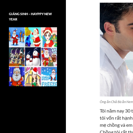
GIÁNG SINH – HAYPPY NEW
YEAR
Ông ăn Chả Bà ăn Ne
Tôi năm nay 30 t
tôi vốn rất hạn
mẹ chồng và em 
Chồng tôi rất t