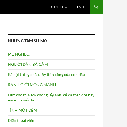
GIỚI THIỆU
LIÊN HỆ
NHỮNG TÂM SỰ MỚI
MẸ NGHÈO.
NGƯỜI ĐÀN BÀ CÂM
Bà nội trông cháu, lấy tiền công của con dâu
RANH GIỚI MONG MANH
Dứt khoát là em không lấy anh, kể cả trên đời này
em ế nó mốc lên!
TÌNH MỘT ĐÊM
Điên thọai viên