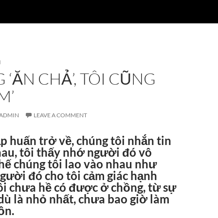
N
‘ĂN CHẢ’, TÔI CŨNG
M’
ADMIN
LEAVE A COMMENT
p huấn trở về, chúng tôi nhắn tin
au, tôi thấy nhớ người đó vô
hế chúng tôi lao vào nhau như
người đó cho tôi cảm giác hạnh
ôi chưa hề có được ở chồng, từ sự
dù là nhỏ nhất, chưa bao giờ làm
ồn.