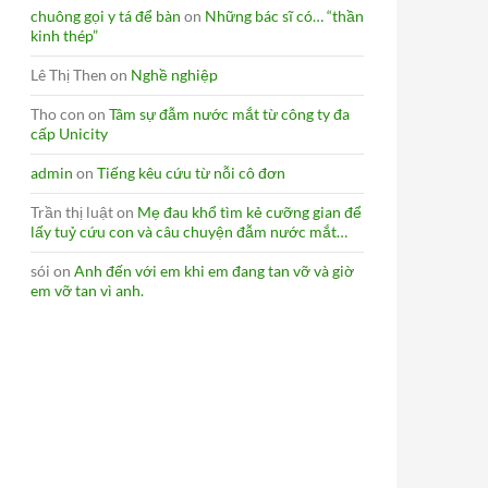
chuông gọi y tá để bàn
on
Những bác sĩ có… “thần
kinh thép”
Lê Thị Then
on
Nghề nghiệp
Tho con
on
Tâm sự đẫm nước mắt từ công ty đa
cấp Unicity
admin
on
Tiếng kêu cứu từ nỗi cô đơn
Trần thị luật
on
Mẹ đau khổ tìm kẻ cưỡng gian để
lấy tuỷ cứu con và câu chuyện đẫm nước mắt…
sói
on
Anh đến với em khi em đang tan vỡ và giờ
em vỡ tan vì anh.