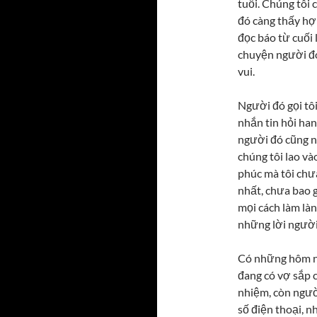
tuổi. Chúng tôi 
đó càng thấy hợ
đọc báo từ cuối 
chuyện người đó 
vui.
Người đó gọi tôi
nhắn tin hỏi han
người đó cũng nó
chúng tôi lao và
phúc mà tôi chư
nhất, chưa bao g
mọi cách làm làn
những lời người
Có những hôm ng
đang có vợ sắp c
nhiệm, còn người
số điện thoại, n