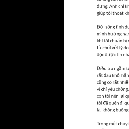
đựng. Anh chỉ k
giúp tôi thoát k
Đời sống tình d
mình hưởng hạnh
khi tôi chuẩn bị
từ chối với lý d
đọc được tin nhắ
Điều tra ngầm tô
rất đau khổ, hận 
cũng có rất nhiề
vì chỉ yêu chồng
con tôi nên lại 
tôi đã quên đi q
lại không buông 
Trong một chuyế