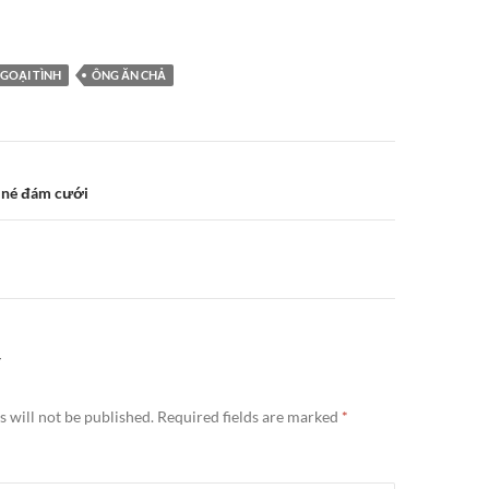
GOẠI TÌNH
ÔNG ĂN CHẢ
n
 né đám cưới
Y
 will not be published.
Required fields are marked
*