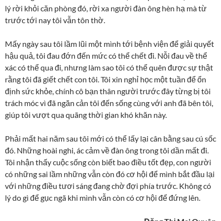
lý rời khỏi căn phòng đó, rời xa người đàn ông hèn hạ mà từ
trước tới nay tôi vẫn tôn thờ.
Mấy ngày sau tôi lầm lũi một mình tới bệnh viện để giải quyết
hậu quả, tôi đau đớn đến mức có thể chết đi. Nỗi đau về thể
xác có thể qua đi, nhưng làm sao tôi có thể quên được sự thật
rằng tôi đã giết chết con tôi. Tôi xin nghỉ học một tuần để ổn
định sức khỏe, chính cô bạn thân người trước đây từng bị tôi
trách móc vì đã ngăn cản tôi đến sống cùng với anh đã bên tôi,
giúp tôi vượt qua quãng thời gian khó khăn này.
Phải mất hai năm sau tôi mới có thể lấy lại cân bằng sau cú sốc
đó. Những hoài nghi, ác cảm về đàn ông trong tôi dần mất đi.
Tôi nhận thấy cuộc sống còn biết bao điều tốt đẹp, con người
có những sai lầm những vẫn còn đó cơ hội để mình bắt đầu lại
với những điều tươi sáng đang chờ đợi phía trước. Không có
lý do gì để gục ngã khi mình vẫn còn có cơ hội để đứng lên.