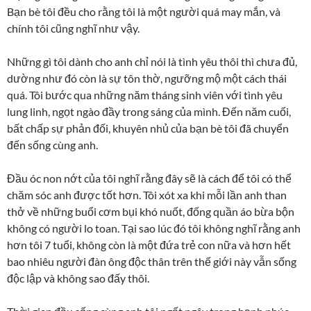
Bạn bè tôi đều cho rằng tôi là một người quá may mắn, và
chính tôi cũng nghĩ như vậy.
Những gì tôi dành cho anh chỉ nói là tình yêu thôi thì chưa đủ,
dường như đó còn là sự tôn thờ, ngưỡng mộ một cách thái
quá. Tôi bước qua những năm tháng sinh viên với tình yêu
lung linh, ngọt ngào đầy trong sáng của mình. Đến năm cuối,
bất chấp sự phản đối, khuyên nhủ của bạn bè tôi đã chuyển
đến sống cùng anh.
Đầu óc non nớt của tôi nghĩ rằng đây sẽ là cách để tôi có thể
chăm sóc anh được tốt hơn. Tôi xót xa khi mỗi lần anh than
thở về những buổi cơm bụi khó nuốt, đống quần áo bừa bộn
không có người lo toan. Tại sao lúc đó tôi không nghĩ rằng anh
hơn tôi 7 tuổi, không còn là một đứa trẻ con nữa và hơn hết
bao nhiêu người đàn ông độc thân trên thế giới này vẫn sống
độc lập và không sao đấy thôi.