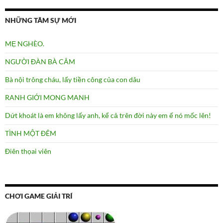
NHỮNG TÂM SỰ MỚI
MẸ NGHÈO.
NGƯỜI ĐÀN BÀ CÂM
Bà nội trông cháu, lấy tiền công của con dâu
RANH GIỚI MONG MANH
Dứt khoát là em không lấy anh, kể cả trên đời này em ế nó mốc lên!
TÌNH MỘT ĐÊM
Điên thọai viên
CHƠI GAME GIẢI TRÍ