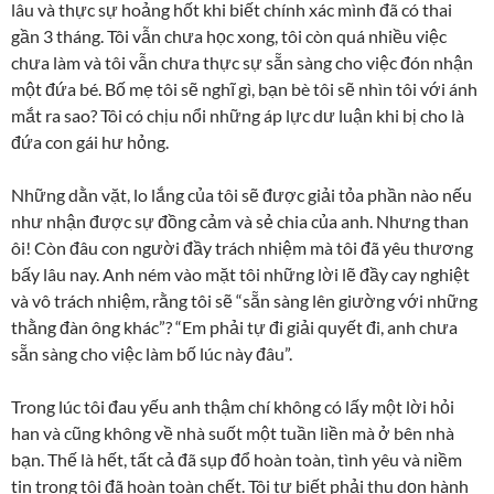
lâu và thực sự hoảng hốt khi biết chính xác mình đã có thai
gần 3 tháng. Tôi vẫn chưa học xong, tôi còn quá nhiều việc
chưa làm và tôi vẫn chưa thực sự sẵn sàng cho việc đón nhận
một đứa bé. Bố mẹ tôi sẽ nghĩ gì, bạn bè tôi sẽ nhìn tôi với ánh
mắt ra sao? Tôi có chịu nổi những áp lực dư luận khi bị cho là
đứa con gái hư hỏng.
Những dằn vặt, lo lắng của tôi sẽ được giải tỏa phần nào nếu
như nhận được sự đồng cảm và sẻ chia của anh. Nhưng than
ôi! Còn đâu con người đầy trách nhiệm mà tôi đã yêu thương
bấy lâu nay. Anh ném vào mặt tôi những lời lẽ đầy cay nghiệt
và vô trách nhiệm, rằng tôi sẽ “sẵn sàng lên giường với những
thằng đàn ông khác”? “Em phải tự đi giải quyết đi, anh chưa
sẵn sàng cho việc làm bố lúc này đâu”.
Trong lúc tôi đau yếu anh thậm chí không có lấy một lời hỏi
han và cũng không về nhà suốt một tuần liền mà ở bên nhà
bạn. Thế là hết, tất cả đã sụp đổ hoàn toàn, tình yêu và niềm
tin trong tôi đã hoàn toàn chết. Tôi tự biết phải thu dọn hành