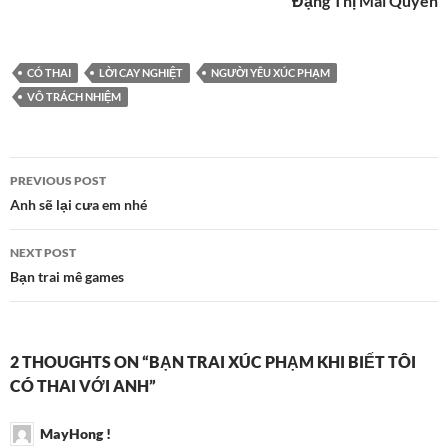
Đặng Thị Mai Quyên
CÓ THAI
LỜI CAY NGHIỆT
NGƯỜI YÊU XÚC PHẠM
VÔ TRÁCH NHIỆM
Post
PREVIOUS POST
navigation
Anh sẽ lại cưa em nhé
NEXT POST
Bạn trai mê games
2 THOUGHTS ON “BẠN TRAI XÚC PHẠM KHI BIẾT TÔI
CÓ THAI VỚI ANH”
MayHong !