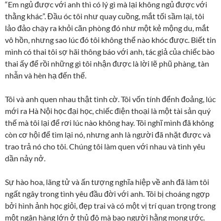
“Em ngủ được với anh thì có lý gì mà lại không ngủ được với
thằng khác”. Đầu óc tôi như quay cuồng, mắt tối sầm lại, tôi
lảo đảo chạy ra khỏi căn phòng đó như một kẻ mộng du, mắt
vô hồn, nhưng sao lúc đó tôi không thể nào khóc được. Biết tin
mình có thai tôi sợ hãi thông báo với anh, tác giả của chiếc bào
thai ấy để rồi những gì tôi nhận được là lời lẽ phũ phàng, tàn
nhẫn và hèn hạ đến thế.
Tôi và anh quen nhau thật tình cờ. Tôi vốn tính đểnh đoảng, lúc
mới ra Hà Nội học đại học, chiếc điện thoại là một tài sản quý
thế mà tôi lại để rơi lúc nào không hay. Tôi nghĩ mình đã không
còn cơ hội để tìm lại nó, nhưng anh là người đã nhặt được và
trao trả nó cho tôi. Chúng tôi làm quen với nhau và tình yêu
dần nảy nở.
Sự hào hoa, lãng tử và ấn tượng nghĩa hiệp về anh đã làm tôi
ngất ngây trong tình yêu đầu đời với anh. Tôi bị choáng ngợp
bởi hình ảnh học giỏi, đẹp trai và có một vị trí quan trọng trong
một ngân hàng lớn ở thủ đô mà bao người hằng mong ước.