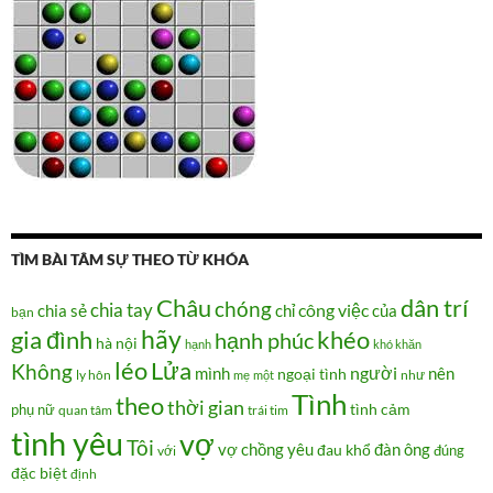
TÌM BÀI TÂM SỰ THEO TỪ KHÓA
Châu
dân trí
chóng
chia tay
chia sẻ
chỉ
công việc
của
bạn
hãy
gia đình
khéo
hạnh phúc
hà nội
hạnh
khó khăn
Lửa
léo
Không
người
mình
nên
ngoại tình
như
ly hôn
mẹ
một
Tình
theo
thời gian
tình cảm
phụ nữ
quan tâm
trái tim
tình yêu
vợ
Tôi
vợ chồng
yêu
đàn ông
đau khổ
đúng
với
đặc biệt
định