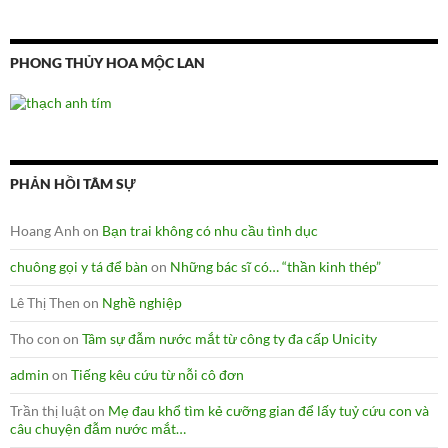
PHONG THỦY HOA MỘC LAN
PHẢN HỒI TÂM SỰ
Hoang Anh
on
Bạn trai không có nhu cầu tình dục
chuông gọi y tá để bàn
on
Những bác sĩ có… “thần kinh thép”
Lê Thị Then
on
Nghề nghiệp
Tho con
on
Tâm sự đẫm nước mắt từ công ty đa cấp Unicity
admin
on
Tiếng kêu cứu từ nỗi cô đơn
Trần thị luật
on
Mẹ đau khổ tìm kẻ cưỡng gian để lấy tuỷ cứu con và
câu chuyện đẫm nước mắt…