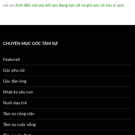
sói
on
Anh đến với em khi em đang tan vỡ và giờ em vỡ tan vì anh.
CHUYÊN MỤC GÓC TÂM SỰ
Featured
Góc phụ nữ
Góc đàn ông
Nhật ký yêu con
Nuôi dạy trẻ
Tâm sự công việc
Tâm sự cuộc sống