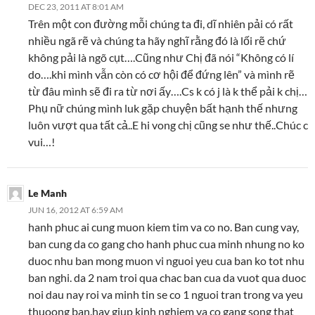
DEC 23, 2011 AT 8:01 AM
Trên một con đường mỗi chúng ta đi, dĩ nhiên pải có rất
nhiều ngã rẽ và chúng ta hãy nghĩ rằng đó là lối rẽ chứ
không pải là ngõ cụt….Cũng như Chị đã nói “Không có lí
do….khi mình vẫn còn có cơ hội để đứng lên” và mình rẽ
từ đâu mình sẽ đi ra từ nơi ấy….Cs k có j là k thể pải k chị…
Phụ nữ chúng mình luk gặp chuyện bất hạnh thế nhưng
luôn vượt qua tất cả..E hi vong chị cũng se như thế..Chúc c
vui…!
Le Manh
JUN 16, 2012 AT 6:59 AM
hanh phuc ai cung muon kiem tim va co no. Ban cung vay,
ban cung da co gang cho hanh phuc cua minh nhung no ko
duoc nhu ban mong muon vi nguoi yeu cua ban ko tot nhu
ban nghi. da 2 nam troi qua chac ban cua da vuot qua duoc
noi dau nay roi va minh tin se co 1 nguoi tran trong va yeu
thuoong ban.hay giup kinh nghiem va co gang song that