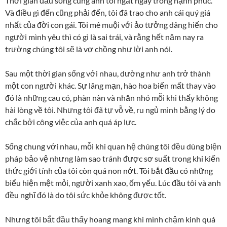
Thời gian đầu sống cùng anh tôi ngất ngây trong hạnh phúc.
Và điều gì đến cũng phải đến, tôi đã trao cho anh cái quý giá
nhất của đời con gái. Tôi mê muội với ảo tưởng dâng hiến cho
người mình yêu thì có gì là sai trái, và rằng hết năm nay ra
trường chúng tôi sẽ là vợ chồng như lời anh nói.
Sau một thời gian sống với nhau, dường như anh trở thành
một con người khác. Sự lãng mạn, hào hoa biến mất thay vào
đó là những cau có, phàn nàn và nhăn nhó mỗi khi thấy không
hài lòng về tôi. Nhưng tôi đã tự vỗ về, ru ngủ mình bằng lý do
chắc bởi công việc của anh quá áp lực.
Sống chung với nhau, mỗi khi quan hệ chúng tôi đều dùng biện
pháp bảo vệ nhưng làm sao tránh được sơ suất trong khi kiến
thức giới tính của tôi còn quá non nớt. Tôi bắt đầu có những
biểu hiện mệt mỏi, người xanh xao, ốm yếu. Lúc đầu tôi và anh
đều nghĩ đó là do tôi sức khỏe không được tốt.
Nhưng tôi bắt đầu thấy hoang mang khi mình chậm kinh quá