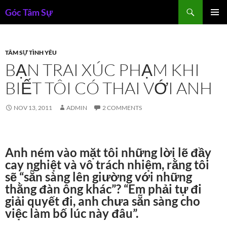
Skip
Search
Góc Tâm Sự
to
PRIMAR
content
MENU
TÂM SỰ TÌNH YÊU
BẠN TRAI XÚC PHẠM KHI
BIẾT TÔI CÓ THAI VỚI ANH
NOV 13, 2011
ADMIN
2 COMMENTS
Anh ném vào mặt tôi những lời lẽ đầy
cay nghiệt và vô trách nhiệm, rằng tôi
sẽ “sẵn sàng lên giường với những
thằng đàn ông khác”? “Em phải tự đi
giải quyết đi, anh chưa sẵn sàng cho
việc làm bố lúc này đâu”.