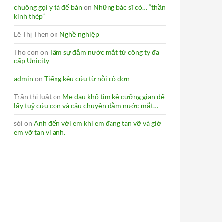
chuông gọi y tá để bàn
on
Những bác sĩ có… “thần
kinh thép”
Lê Thị Then
on
Nghề nghiệp
Tho con
on
Tâm sự đẫm nước mắt từ công ty đa
cấp Unicity
admin
on
Tiếng kêu cứu từ nỗi cô đơn
Trần thị luật
on
Mẹ đau khổ tìm kẻ cưỡng gian để
lấy tuỷ cứu con và câu chuyện đẫm nước mắt…
sói
on
Anh đến với em khi em đang tan vỡ và giờ
em vỡ tan vì anh.