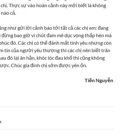
 chị. Thực sự vào hoàn cảnh này mới biết là không
 nào cả.
ũng như gửi lời cảnh báo tới tất cả các chị em: đang
ì đừng bao giờ vì chút đam mê dục vọng thấp hèn mà
húc đó. Các chị có thể đánh mất tình yêu nhưng còn
ềm tin của người yêu thương thì các chị nên biết trân
au đó lại ân hận, khóc lóc đau khổ thì cũng không
được. Chúc gia đình chị sớm được yên ổn.
Tiến Nguyễn
n
n