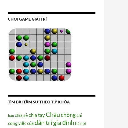
CHƠI GAME GIẢI TRÍ
TÌM BÀI TÂM SỰ THEO TỪ KHÓA
Châu
chóng
chia tay
chia sẻ
chỉ
bạn
dân trí
gia đình
công việc
của
hà nội