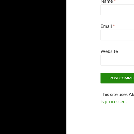
Name
*
Email
*
Website
This site uses A
is processed.