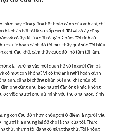
i hiện nay cũng giống hệt hoàn cảnh của anh chị, chỉ
n bà phản bội tôi là vợ sắp cưới. Tôi và cô ấy cũng
ăm và cô ấy đã lừa dối tôi gần 2 năm. Tôi tình cờ
thực sự ở hoàn cảnh đó tôi mới thấy quá sốc. Tôi hiểu
ng chị, đau khổ, cảm thấy cuộc đời nó tăm tối lắm.
o chồng lại vướng vào mối quan hệ với người đàn bà
 và có một con không? Vì có thể anh nghĩ hoàn cảnh
ống anh, cũng bị chồng phản bội như chị phản bội
ời đàn ông cũng như bao người đàn ông khác, không
ược việc người phụ nữ mình yêu thương ngoại tình
hưng còn đau đớn hơn chồng chị ở điểm là người yêu
ới người kia nhưng lại đổ cho là thai của tôi. Thực
tha thứ, nhưng tôi đang cố gắng tha thứ. Tôi không