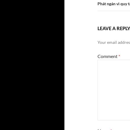
Phát ngán vì quy 
LEAVE A REPL
Your email address
Comment
*