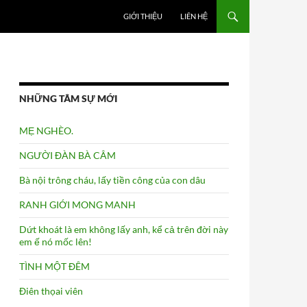
GIỚI THIỆU
LIÊN HỆ
NHỮNG TÂM SỰ MỚI
MẸ NGHÈO.
NGƯỜI ĐÀN BÀ CÂM
Bà nội trông cháu, lấy tiền công của con dâu
RANH GIỚI MONG MANH
Dứt khoát là em không lấy anh, kể cả trên đời này
em ế nó mốc lên!
TÌNH MỘT ĐÊM
Điên thọai viên