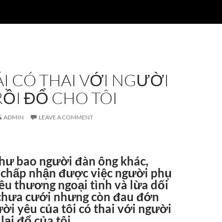
I CÓ THAI VỚI NGƯỜI
ỒI ĐỔ CHO TÔI
ADMIN
LEAVE A COMMENT
như bao người đàn ông khác,
 chấp nhận được việc người phụ
êu thương ngoại tình và lừa dối
 chưa cưới nhưng còn đau đớn
ời yêu của tôi có thai với người
lại đổ của tôi.