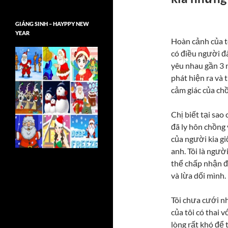
GIÁNG SINH – HAYPPY NEW
YEAR
Hoàn cảnh của tô
có điều người đà
yêu nhau gần 3 n
phát hiện ra và 
cảm giác của chồ
Chị biết tại sa
đã ly hôn chồng
của người kia gi
anh. Tôi là ngư
thể chấp nhận đ
và lừa dối mình.
Tôi chưa cưới n
của tôi có thai v
lòng rất khó để 