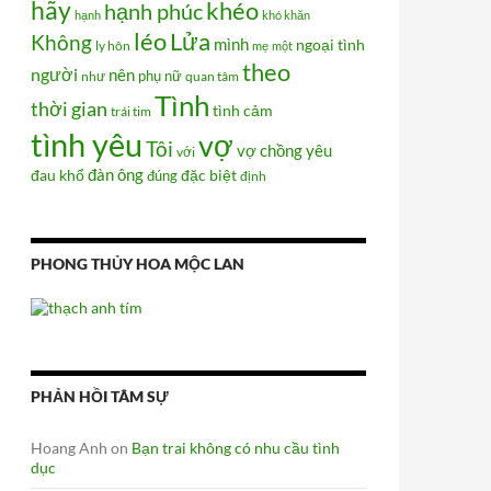
hãy
khéo
hạnh phúc
hạnh
khó khăn
Lửa
léo
Không
mình
ngoại tình
ly hôn
mẹ
một
theo
người
nên
phụ nữ
như
quan tâm
Tình
thời gian
tình cảm
trái tim
tình yêu
vợ
Tôi
vợ chồng
yêu
với
đàn ông
đau khổ
đúng
đặc biệt
định
PHONG THỦY HOA MỘC LAN
PHẢN HỒI TÂM SỰ
Hoang Anh
on
Bạn trai không có nhu cầu tình
dục