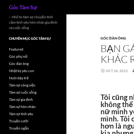
Search
Góc Tâm Sự
Skip
– Nhỏ to tâm sự chuyện tình
cảm tình yêu hôn nhân gia đình
to
và cuộc sống
content
GÓC ĐÀN ÔNG
CHUYÊN MỤC GÓC TÂM SỰ
BẠN GÁ
Featured
KHÁC R
Góc phụ nữ
Góc đàn ông
Nhật ký yêu con
OCT 26, 2012
Nuôi dạy trẻ
Tâm sự công việc
Tâm sự cuộc sống
Tôi cũng 
Tâm sự gia đình
không thể
Tâm sự hôn nhân
nữ mình y
Tâm sự tình yêu
mình. Tôi
Truyện cười
hơn là ngư
Truyện ngắn
kia nhưng 