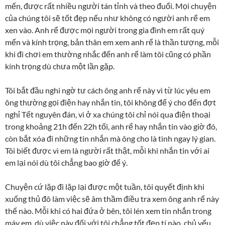
mến, được rất nhiều người tán tỉnh và theo đuổi. Mọi chuyện
của chúng tôi sẽ tốt đẹp nếu như không có người anh rể em
xen vào. Anh rể được mọi người trong gia đình em rất quý
mến và kính trọng, bản thân em xem anh rể là thần tượng, mỗi
khi đi chơi em thường nhắc đến anh rể làm tôi cũng có phần
kính trọng dù chưa một lần gặp.
Tôi bắt đầu nghi ngờ tư cách ông anh rể này vì từ lúc yêu em
ông thường gọi điện hay nhắn tin, tôi không để ý cho đến đợt
nghỉ Tết nguyên đán, vì ở xa chúng tôi chỉ nói qua điện thoại
trong khoảng 21h đến 22h tối, anh rể hay nhắn tin vào giờ đó,
còn bắt xóa đi những tin nhắn mà ông cho là tình ngay lý gian.
Tôi biết được vì em là người rất thật, mỗi khi nhắn tin với ai
em lại nói dù tôi chẳng bao giờ để ý.
Chuyện cứ lặp đi lặp lại được một tuần, tôi quyết định khi
xuống thủ đô làm việc sẽ âm thầm điều tra xem ông anh rể này
thế nào. Mỗi khi có hai đứa ở bên, tôi lén xem tin nhắn trong
máy em, dù việc này đối với tôi chẳng tốt đẹp tí nào, chủ yếu