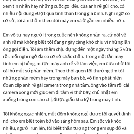
xem tin nhắn hay những cuộc gọi đều của anh rể gửi cho, có
nhiều nội dung vượt qua tình thân trong gia đình. Nghi ngờ có
cơ sở, tôi âm thầm theo dõi máy em và ở gần em nhiều hơn.
Em vô tư hay người trong cuộc nên không nhận ra, cứ nói về
anh rể mà không biết tôi đang ngày càng khó chịu vì những lần
ông gọi điện. Tôi âm thầm chịu đựng đến một ngày tháng 5 vừa
rồi, mối nghi ngờ đã có cơ sở chắc chắn. Trong một lần máy
tính em bị hỏng, mượn máy anh rể về làm việc, em đưa nhờ tôi
cài hộ một số phần mềm. Theo thói quen tôi thường tìm tòi
những phần mềm hay trong máy bạn bè, vô tình phát hiện
đoạn clip anh rể gài camera trong nhà tắm, ông vào tắm rồi cài
camera xong mới giục em đi tắm vì thứ bảy, chủ nhật em
xuống trông con cho chị, được giấu khá kỹ trong máy tính.
Tôi không ngạc nhiên, một đêm không ngủ được tôi quyết định
nói cho em biết toàn bộ vào sáng hôm sau. Em sốc và khóc
nhiều, người run lên, tôi biết thần tượng trong em sụp đổ và