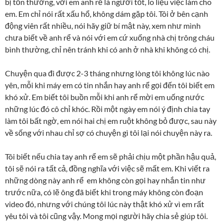
bị tổn thương, với em anh rể là người tốt, lo liệu việc làm cho
em. Em chỉ nói rất xấu hổ, không dám gặp tôi. Tôi ở bên cạnh
động viên rất nhiều, nói hãy giữ bí mật này, xem như mình
chưa biết về anh rể và nói với em cứ xuống nhà chị trông cháu
bình thường, chỉ nên tránh khi có anh ở nhà khi không có chị.
Chuyện qua đi được 2-3 tháng nhưng lòng tôi không lúc nào
yên, mỗi khi máy em có tin nhắn hay anh rể gọi đến tôi biết em
khó xử. Em biết tôi buồn mỗi khi anh rể mời em uống nước
những lúc đó cô chỉ khóc. Rồi một ngày em nói ý định chia tay
làm tôi bất ngờ, em nói hai chị em ruột không bỏ được, sau này
về sống với nhau chỉ sợ có chuyện gì tôi lại nói chuyện này ra.
Tôi biết nếu chia tay anh rể em sẽ phải chịu một phần hậu quả,
tôi sẽ nói ra tất cả, đồng nghĩa với việc sẽ mất em. Khi viết ra
những dòng này anh rể em không còn gọi hay nhắn tin như
trước nữa, có lẽ ông đã biết khi trong máy không còn đoạn
video đó, nhưng với chúng tôi lúc này thật khó xử vì em rất
yêu tôi và tôi cũng vậy. Mong mọi người hãy chia sẻ giúp tôi.