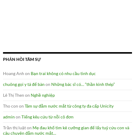
PHẢN HỒI TÂM SỰ
Hoang Anh
on
Bạn trai không có nhu cầu tình dục
chuông gọi y tá để bàn
on
Những bác sĩ có… “thần kinh thép”
Lê Thị Then
on
Nghề nghiệp
Tho con
on
Tâm sự đẫm nước mắt từ công ty đa cấp Unicity
admin
on
Tiếng kêu cứu từ nỗi cô đơn
Trần thị luật
on
Mẹ đau khổ tìm kẻ cưỡng gian để lấy tuỷ cứu con và
câu chuyện đẫm nước mắt…