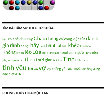
TÌM BÀI TÂM SỰ THEO TỪ KHÓA
Châu
dân trí
chóng
chia tay
chia sẻ
chỉ
công việc
của
bạn
hãy
gia đình
khéo
hạnh phúc
hà nội
hạnh
khó khăn
Lửa
léo
Không
người
mình
nên
ngoại tình
như
ly hôn
mẹ
một
Tình
theo
thời gian
tình cảm
phụ nữ
quan tâm
trái tim
tình yêu
vợ
Tôi
vợ chồng
yêu
đàn ông
đau khổ
đúng
với
đặc biệt
định
PHONG THỦY HOA MỘC LAN