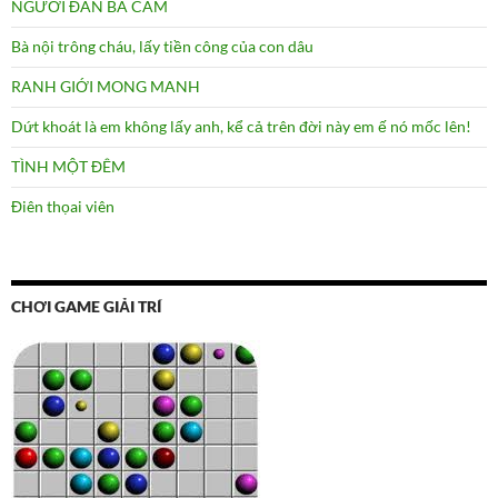
NGƯỜI ĐÀN BÀ CÂM
Bà nội trông cháu, lấy tiền công của con dâu
RANH GIỚI MONG MANH
Dứt khoát là em không lấy anh, kể cả trên đời này em ế nó mốc lên!
TÌNH MỘT ĐÊM
Điên thọai viên
CHƠI GAME GIẢI TRÍ