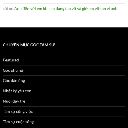
sói
on
Anh đến với em khi em đang tan vỡ và giờ em vỡ tan vì anh.
CHUYÊN MỤC GÓC TÂM SỰ
Featured
Góc phụ nữ
Góc đàn ông
Nhật ký yêu con
Nuôi dạy trẻ
Tâm sự công việc
Tâm sự cuộc sống