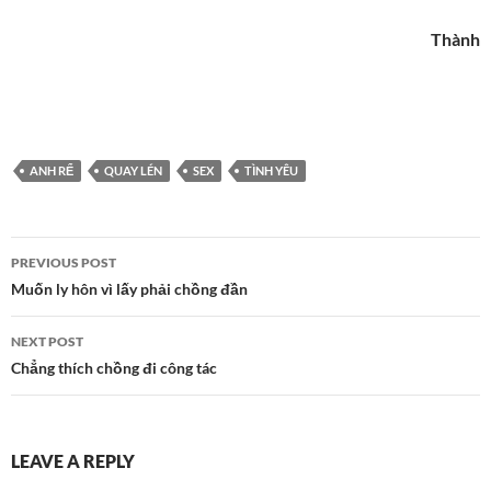
Thành
ANH RỂ
QUAY LÉN
SEX
TÌNH YÊU
Post
PREVIOUS POST
navigation
Muốn ly hôn vì lấy phải chồng đần
NEXT POST
Chẳng thích chồng đi công tác
LEAVE A REPLY