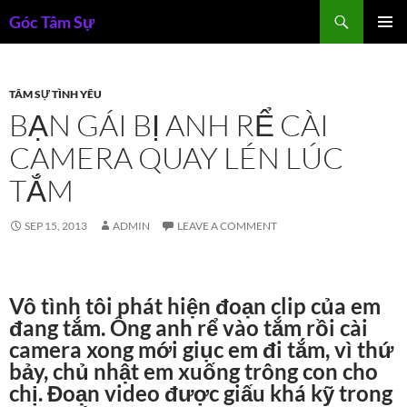
Skip
Search
Góc Tâm Sự
to
PRIMAR
content
MENU
TÂM SỰ TÌNH YÊU
BẠN GÁI BỊ ANH RỂ CÀI
CAMERA QUAY LÉN LÚC
TẮM
SEP 15, 2013
ADMIN
LEAVE A COMMENT
Vô tình tôi phát hiện đoạn clip của em
đang tắm. Ông anh rể vào tắm rồi cài
camera xong mới giục em đi tắm, vì thứ
bảy, chủ nhật em xuống trông con cho
chị. Đoạn video được giấu khá kỹ trong