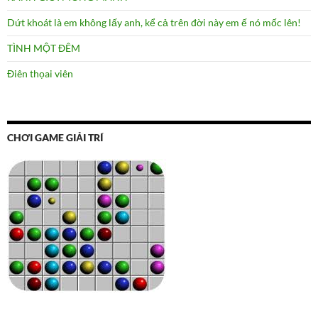
Dứt khoát là em không lấy anh, kể cả trên đời này em ế nó mốc lên!
TÌNH MỘT ĐÊM
Điên thọai viên
CHƠI GAME GIẢI TRÍ