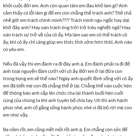
khỏi cuộc đời em. Anh còn quan tâm em đau khổ làm gì? Anh
cảm thấy có lỗi làm gì để em còn chẳng thể trách anh? Thế chả
nhẽ giờ em trách chính mình???? Trách mình ngu ngốc hay dại
khờ đây anh? Hay oán trách ông trời trớ trêu nghiệt ngã? Hay
oán trách sự trở về của cô ấy. Mà làm sao em có thể trách cô
ấy, khi cô ấy chỉ càng giúp em thức tỉnh sớm hơn thôi. Anh nào
có yêu em.
Nếu đã vậy thì em đành ra đi đây anh ạ. Em đành phải ra đi để
anh toại nguyện đám cưới với cô ấy. Bởi em ở lại đứa con
trong bụng em sẽ thế nào? Ngày anh quyết định sống với cô ấy
em đã biết mẹ con đã chẳng thể ở lại. Chẳng thể nào cuộc hẹn
để thông báo anh sắp lên chức cha lại thành buổi hẹn cuối
cùng của chúng ta khi anh tuyên bố chia tay. Uh thì anh hạnh
phúc nhé, anh cố gắng sống hạnh phúc nhé vì đã bỏ rơi mẹ con
em như vậy.
Ba năm rồi, em cũng mệt mỏi rồi anh ạ. Em chẳng còn sức để