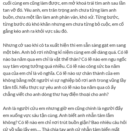
cuối cùng em cũng làm được, em mở khoá trái tim anh sau lần
tan vỡ đó. Yêu anh, em trân trọng anh chưa từng làm anh
buồn, chưa một lần làm anh phân vân, khó xử. Từng bước,
từng bước dù khó khăn nhưng em chưa từng bỏ cuộc, em cố
gắng kéo anh ra khỏi vực sâu đó.
Nhưng cớ sao khi cô ta xuất hiện thì em sẵn sàng gạt em sang
một bên. Anh bỏ rơi những kỉ niệm cùng em dễ dàng quá. Có lẽ
nào ba năm qua em chỉ là vật thế thân? Có lẽ nào em ngu ngốc
suy tâm vọng tưởng quá nhiều. Có lẽ nào công sức ba năm
qua của em chỉ là vô nghĩa. Có lẽ nào sự chân thành của em
không bằng một người vì sự nghiệp bỏ rơi anh trong vũng lầy
tăm tối. Nếu thực sự yêu anh có lẽ nào ba năm qua cô ấy
chẳng viết cho anh dòng thư hay điện thoại cho anh?
Anh là người cứu em nhưng giờ em cũng chính là người đẩy
em xuống vực sâu tận cùng. Anh biết anh nhẫn tâm lắm
không? Có lẽ nào em chỉ nơi trút buồn giận? Bao nhiêu câu hỏi
cứ vồ vập lấy em…. Thà chia tay anh cứ nhẫn tâm biến mất