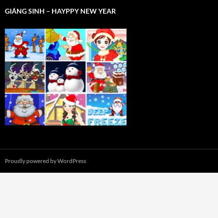
GIÁNG SINH – HAYPPY NEW YEAR
Proudly powered by WordPress