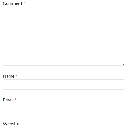
Comment
*
Name
*
Email
*
Website