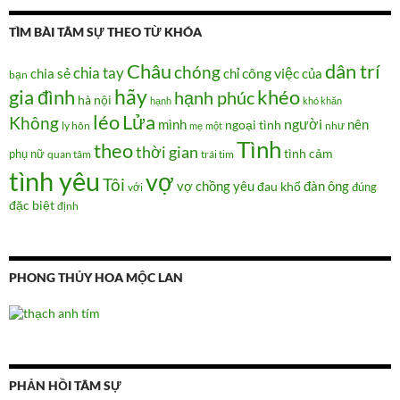
TÌM BÀI TÂM SỰ THEO TỪ KHÓA
Châu
dân trí
chóng
chia tay
chia sẻ
chỉ
công việc
của
bạn
hãy
gia đình
khéo
hạnh phúc
hà nội
hạnh
khó khăn
Lửa
léo
Không
người
mình
nên
ngoại tình
như
ly hôn
mẹ
một
Tình
theo
thời gian
tình cảm
phụ nữ
quan tâm
trái tim
tình yêu
vợ
Tôi
vợ chồng
yêu
đàn ông
đau khổ
đúng
với
đặc biệt
định
PHONG THỦY HOA MỘC LAN
PHẢN HỒI TÂM SỰ