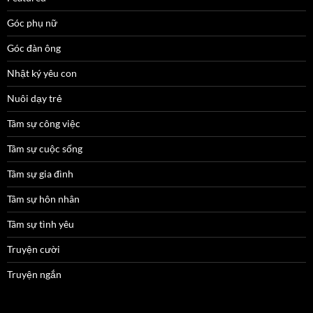
Góc phụ nữ
Góc đàn ông
Nhật ký yêu con
Nuôi dạy trẻ
Tâm sự công việc
Tâm sự cuộc sống
Tâm sự gia đình
Tâm sự hôn nhân
Tâm sự tình yêu
Truyện cười
Truyện ngắn