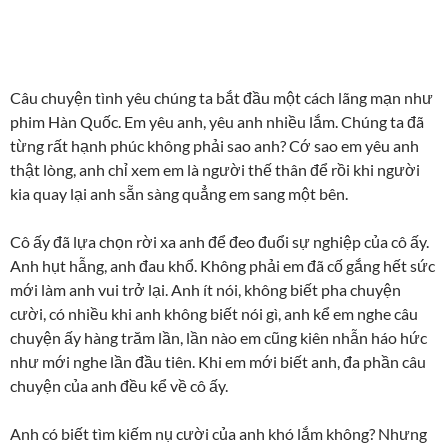
Câu chuyện tình yêu chúng ta bắt đầu một cách lãng mạn như
phim Hàn Quốc. Em yêu anh, yêu anh nhiều lắm. Chúng ta đã
từng rất hạnh phúc không phải sao anh? Cớ sao em yêu anh
thật lòng, anh chỉ xem em là người thế thân để rồi khi người
kia quay lại anh sẵn sàng quẳng em sang một bên.
Cô ấy đã lựa chọn rời xa anh để đeo đuổi sự nghiệp của cô ấy.
Anh hụt hẫng, anh đau khổ. Không phải em đã cố gắng hết sức
mới làm anh vui trở lại. Anh ít nói, không biết pha chuyện
cười, có nhiều khi anh không biết nói gì, anh kể em nghe câu
chuyện ấy hàng trăm lần, lần nào em cũng kiên nhẫn háo hức
như mới nghe lần đầu tiên. Khi em mới biết anh, đa phần câu
chuyện của anh đều kể về cô ấy.
Anh có biết tìm kiếm nụ cười của anh khó lắm không? Nhưng