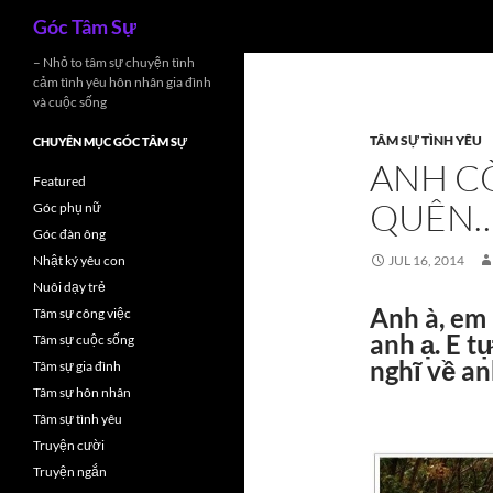
Search
Góc Tâm Sự
Skip
– Nhỏ to tâm sự chuyện tình
cảm tình yêu hôn nhân gia đình
to
và cuộc sống
content
TÂM SỰ TÌNH YÊU
CHUYÊN MỤC GÓC TÂM SỰ
ANH C
Featured
QUÊN…
Góc phụ nữ
Góc đàn ông
Nhật ký yêu con
JUL 16, 2014
Nuôi dạy trẻ
Anh à, em 
Tâm sự công việc
anh ạ. E t
Tâm sự cuộc sống
nghĩ về an
Tâm sự gia đình
Tâm sự hôn nhân
Tâm sự tình yêu
Truyện cười
Truyện ngắn