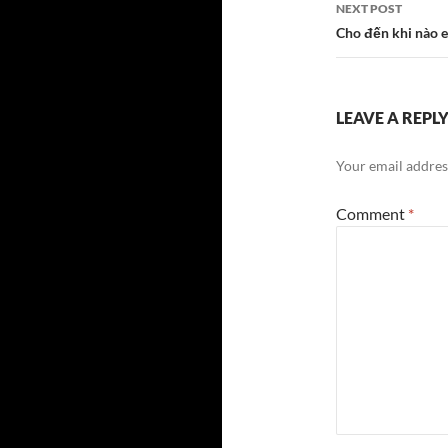
NEXT POST
Cho đến khi nào 
LEAVE A REPL
Your email address
Comment
*