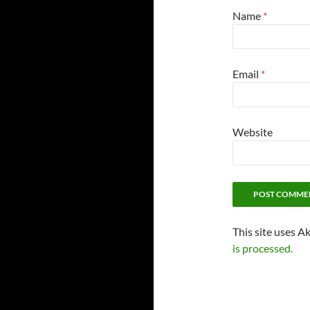
Name
*
Email
*
Website
This site uses A
is processed.