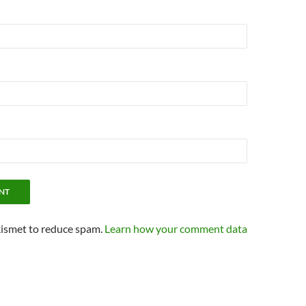
kismet to reduce spam.
Learn how your comment data