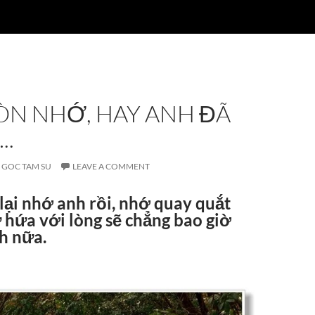
ÒN NHỚ, HAY ANH ĐÃ
..
GOC TAM SU
LEAVE A COMMENT
lại nhớ anh rồi, nhớ quay quắt
ự hứa với lòng sẽ chẳng bao giờ
h nữa.