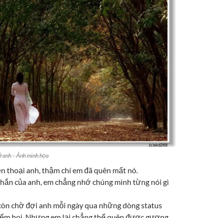
 anh – Ảnh minh họa
ện thoại anh, thậm chí em đã quên mất nó.
nhắn của anh, em chẳng nhớ chúng mình từng nói gì
òn chờ đợi anh mỗi ngày qua những dòng status
iếm hoi. Nhưng em lại chẳng thể quên được gương