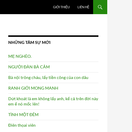
GIỚI THIỆU
LIÊN HỆ
NHỮNG TÂM SỰ MỚI
MẸ NGHÈO.
NGƯỜI ĐÀN BÀ CÂM
Bà nội trông cháu, lấy tiền công của con dâu
RANH GIỚI MONG MANH
Dứt khoát là em không lấy anh, kể cả trên đời này
em ế nó mốc lên!
TÌNH MỘT ĐÊM
Điên thọai viên